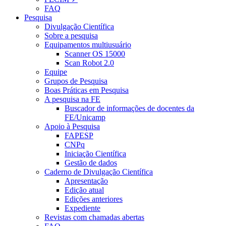
FAQ
Pesquisa
Divulgação Científica
Sobre a pesquisa
Equipamentos multiusuário
Scanner OS 15000
Scan Robot 2.0
Equipe
Grupos de Pesquisa
Boas Práticas em Pesquisa
A pesquisa na FE
Buscador de informações de docentes da
FE/Unicamp
Apoio à Pesquisa
FAPESP
CNPq
Iniciação Científica
Gestão de dados
Caderno de Divulgação Científica
Apresentação
Edição atual
Edições anteriores
Expediente
Revistas com chamadas abertas