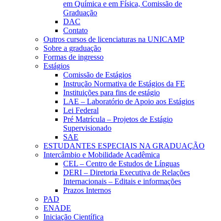
em Química e em Física, Comissão de
Graduação
DAC
Contato
Outros cursos de licenciaturas na UNICAMP
Sobre a graduação
Formas de ingresso
Estágios
Comissão de Estágios
Instrução Normativa de Estágios da FE
Instituições para fins de estágio
LAE – Laboratório de Apoio aos Estágios
Lei Federal
Pré Matrícula – Projetos de Estágio
Supervisionado
SAE
ESTUDANTES ESPECIAIS NA GRADUAÇÃO
Intercâmbio e Mobilidade Acadêmica
CEL – Centro de Estudos de Línguas
DERI – Diretoria Executiva de Relações
Internacionais – Editais e informações
Prazos Internos
PAD
ENADE
Iniciação Científica