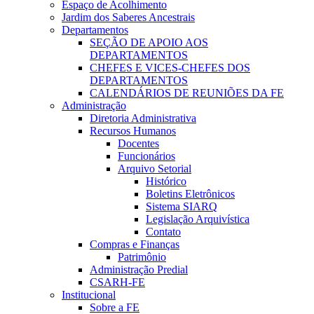
Espaço de Acolhimento
Jardim dos Saberes Ancestrais
Departamentos
SEÇÃO DE APOIO AOS
DEPARTAMENTOS
CHEFES E VICES-CHEFES DOS
DEPARTAMENTOS
CALENDÁRIOS DE REUNIÕES DA FE
Administração
Diretoria Administrativa
Recursos Humanos
Docentes
Funcionários
Arquivo Setorial
Histórico
Boletins Eletrônicos
Sistema SIARQ
Legislação Arquivística
Contato
Compras e Finanças
Patrimônio
Administração Predial
CSARH-FE
Institucional
Sobre a FE