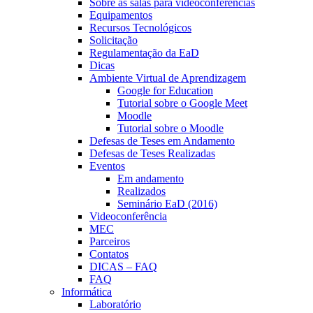
Sobre as salas para videoconferências
Equipamentos
Recursos Tecnológicos
Solicitação
Regulamentação da EaD
Dicas
Ambiente Virtual de Aprendizagem
Google for Education
Tutorial sobre o Google Meet
Moodle
Tutorial sobre o Moodle
Defesas de Teses em Andamento
Defesas de Teses Realizadas
Eventos
Em andamento
Realizados
Seminário EaD (2016)
Videoconferência
MEC
Parceiros
Contatos
DICAS – FAQ
FAQ
Informática
Laboratório