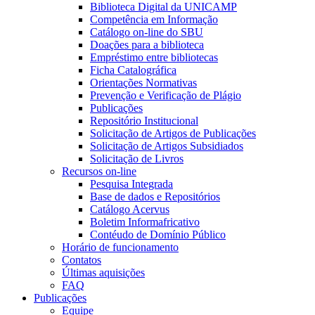
Biblioteca Digital da UNICAMP
Competência em Informação
Catálogo on-line do SBU
Doações para a biblioteca
Empréstimo entre bibliotecas
Ficha Catalográfica
Orientações Normativas
Prevenção e Verificação de Plágio
Publicações
Repositório Institucional
Solicitação de Artigos de Publicações
Solicitação de Artigos Subsidiados
Solicitação de Livros
Recursos on-line
Pesquisa Integrada
Base de dados e Repositórios
Catálogo Acervus
Boletim Informafricativo
Contéudo de Domínio Público
Horário de funcionamento
Contatos
Últimas aquisições
FAQ
Publicações
Equipe