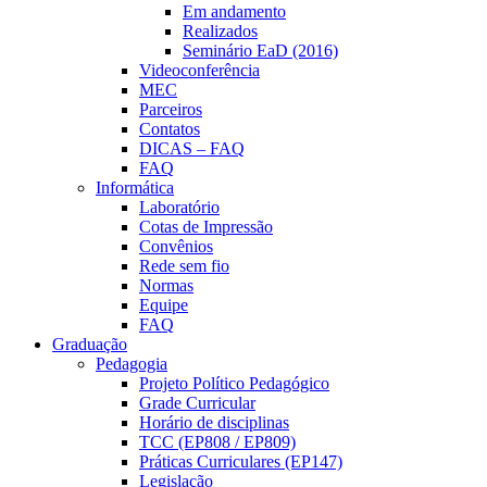
Em andamento
Realizados
Seminário EaD (2016)
Videoconferência
MEC
Parceiros
Contatos
DICAS – FAQ
FAQ
Informática
Laboratório
Cotas de Impressão
Convênios
Rede sem fio
Normas
Equipe
FAQ
Graduação
Pedagogia
Projeto Político Pedagógico
Grade Curricular
Horário de disciplinas
TCC (EP808 / EP809)
Práticas Curriculares (EP147)
Legislação