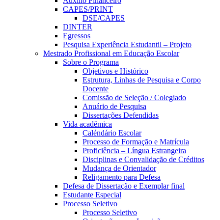
Auxílio Financeiro
CAPES/PRINT
DSE/CAPES
DINTER
Egressos
Pesquisa Experiência Estudantil – Projeto
Mestrado Profissional em Educação Escolar
Sobre o Programa
Objetivos e Histórico
Estrutura, Linhas de Pesquisa e Corpo
Docente
Comissão de Seleção / Colegiado
Anuário de Pesquisa
Dissertações Defendidas
Vida acadêmica
Caléndário Escolar
Processo de Formação e Matrícula
Proficiência – Língua Estrangeira
Disciplinas e Convalidação de Créditos
Mudança de Orientador
Religamento para Defesa
Defesa de Dissertação e Exemplar final
Estudante Especial
Processo Seletivo
Processo Seletivo