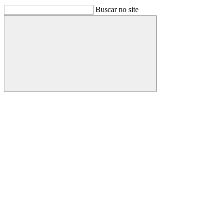
Buscar no site
Buscar
Link para o Facebook
Link para o Linkedin