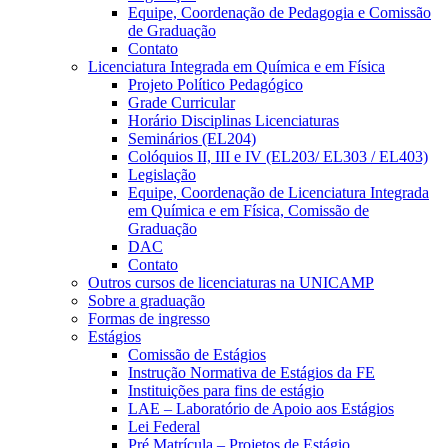
Equipe, Coordenação de Pedagogia e Comissão
de Graduação
Contato
Licenciatura Integrada em Química e em Física
Projeto Político Pedagógico
Grade Curricular
Horário Disciplinas Licenciaturas
Seminários (EL204)
Colóquios II, III e IV (EL203/ EL303 / EL403)
Legislação
Equipe, Coordenação de Licenciatura Integrada
em Química e em Física, Comissão de
Graduação
DAC
Contato
Outros cursos de licenciaturas na UNICAMP
Sobre a graduação
Formas de ingresso
Estágios
Comissão de Estágios
Instrução Normativa de Estágios da FE
Instituições para fins de estágio
LAE – Laboratório de Apoio aos Estágios
Lei Federal
Pré Matrícula – Projetos de Estágio