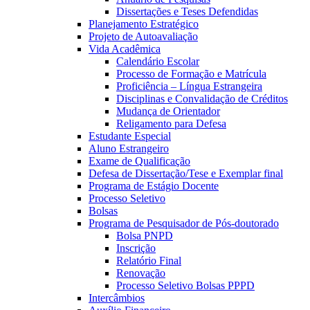
Dissertações e Teses Defendidas
Planejamento Estratégico
Projeto de Autoavaliação
Vida Acadêmica
Calendário Escolar
Processo de Formação e Matrícula
Proficiência – Língua Estrangeira
Disciplinas e Convalidação de Créditos
Mudança de Orientador
Religamento para Defesa
Estudante Especial
Aluno Estrangeiro
Exame de Qualificação
Defesa de Dissertação/Tese e Exemplar final
Programa de Estágio Docente
Processo Seletivo
Bolsas
Programa de Pesquisador de Pós-doutorado
Bolsa PNPD
Inscrição
Relatório Final
Renovação
Processo Seletivo Bolsas PPPD
Intercâmbios