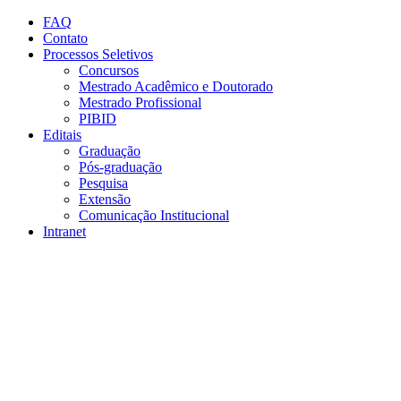
Conteúdo principal
Menu principal
Rodapé
FAQ
Contato
Processos Seletivos
Concursos
Mestrado Acadêmico e Doutorado
Mestrado Profissional
PIBID
Editais
Graduação
Pós-graduação
Pesquisa
Extensão
Comunicação Institucional
Intranet
Aumentar fonte
Diminuir fonte