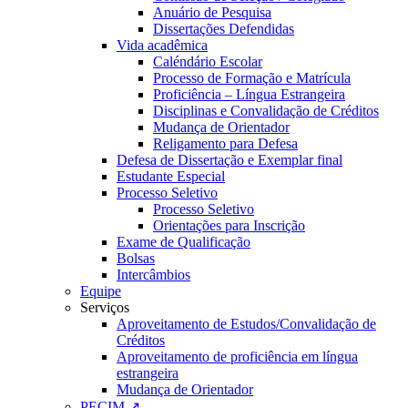
Anuário de Pesquisa
Dissertações Defendidas
Vida acadêmica
Caléndário Escolar
Processo de Formação e Matrícula
Proficiência – Língua Estrangeira
Disciplinas e Convalidação de Créditos
Mudança de Orientador
Religamento para Defesa
Defesa de Dissertação e Exemplar final
Estudante Especial
Processo Seletivo
Processo Seletivo
Orientações para Inscrição
Exame de Qualificação
Bolsas
Intercâmbios
Equipe
Serviços
Aproveitamento de Estudos/Convalidação de
Créditos
Aproveitamento de proficiência em língua
estrangeira
Mudança de Orientador
PECIM ↗