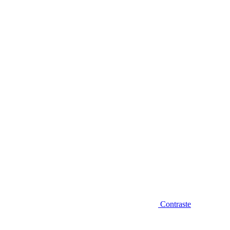
Diminuir fonte
Contraste