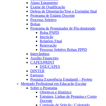
Aluno Estrangeiro
Exame de Qualificação
Defesa de Dissertação/Tese e Exemplar final
Programa de Estágio Docente
Processo Seletivo
Bolsas
Programa de Pesquisador de Pós-doutorado
Bolsa PNPD
Inscrição
Relatório Final
Renovação
Processo Seletivo Bolsas PPPD
Intercâmbios
Auxílio Financeiro
CAPES/PRINT
DSE/CAPES
DINTER
Egressos
Pesquisa Experiência Estudantil – Projeto
Mestrado Profissional em Educação Escolar
Sobre o Programa
Objetivos e Histórico
Estrutura, Linhas de Pesquisa e Corpo
Docente
Comissão de Seleção / Colegiado