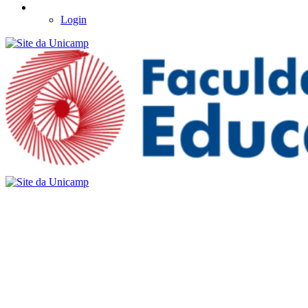
Login