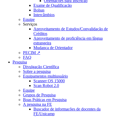
Orientações para Inscrição
Exame de Qualificação
Bolsas
Intercâmbios
Equipe
Serviços
Aproveitamento de Estudos/Convalidação de
Créditos
Aproveitamento de proficiência em língua
estrangeira
Mudança de Orientador
PECIM ↗
FAQ
Pesquisa
Divulgação Científica
Sobre a pesquisa
Equipamentos multiusuário
Scanner OS 15000
Scan Robot 2.0
Equipe
Grupos de Pesquisa
Boas Práticas em Pesquisa
A pesquisa na FE
Buscador de informações de docentes da
FE/Unicamp