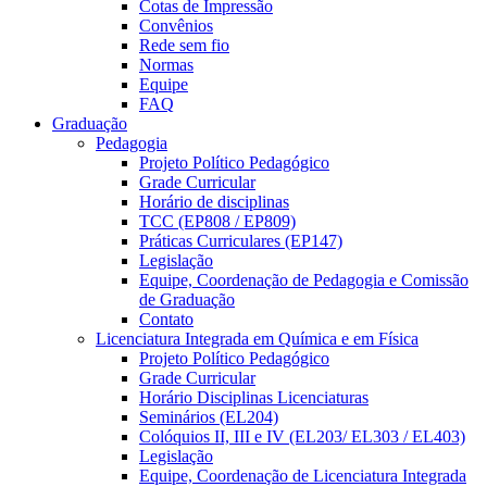
Cotas de Impressão
Convênios
Rede sem fio
Normas
Equipe
FAQ
Graduação
Pedagogia
Projeto Político Pedagógico
Grade Curricular
Horário de disciplinas
TCC (EP808 / EP809)
Práticas Curriculares (EP147)
Legislação
Equipe, Coordenação de Pedagogia e Comissão
de Graduação
Contato
Licenciatura Integrada em Química e em Física
Projeto Político Pedagógico
Grade Curricular
Horário Disciplinas Licenciaturas
Seminários (EL204)
Colóquios II, III e IV (EL203/ EL303 / EL403)
Legislação
Equipe, Coordenação de Licenciatura Integrada