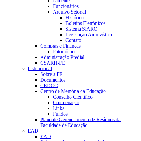
Docentes
Funcionários
Arquivo Setorial
Histórico
Boletins Eletrônicos
Sistema SIARQ
Legislação Arquivística
Contato
Compras e Finanças
Patrimônio
Administração Predial
CSARH-FE
Institucional
Sobre a FE
Documentos
CEDOC
Centro de Memória da Educação
Conselho Científico
Coordenação
Links
Fundos
Plano de Gerenciamento de Resíduos da
Faculdade de Educação
EAD
EAD