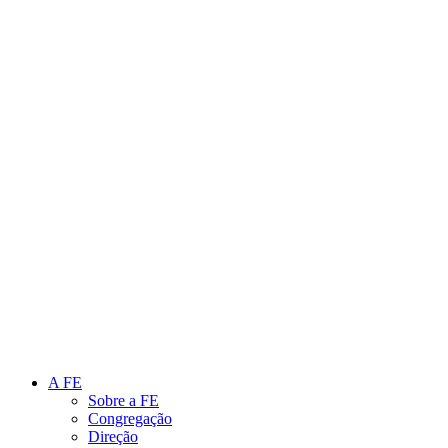
Link para o Instagram
Link para o Youtube
A FE
Sobre a FE
Congregação
Direção