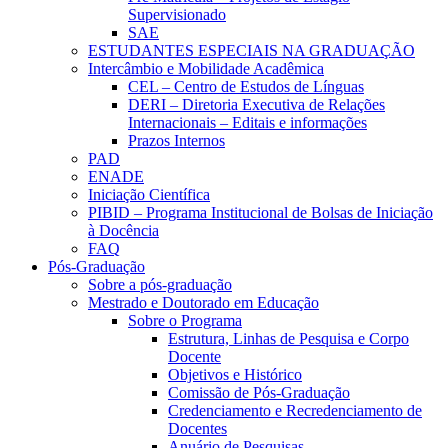
Supervisionado
SAE
ESTUDANTES ESPECIAIS NA GRADUAÇÃO
Intercâmbio e Mobilidade Acadêmica
CEL – Centro de Estudos de Línguas
DERI – Diretoria Executiva de Relações
Internacionais – Editais e informações
Prazos Internos
PAD
ENADE
Iniciação Científica
PIBID – Programa Institucional de Bolsas de Iniciação
à Docência
FAQ
Pós-Graduação
Sobre a pós-graduação
Mestrado e Doutorado em Educação
Sobre o Programa
Estrutura, Linhas de Pesquisa e Corpo
Docente
Objetivos e Histórico
Comissão de Pós-Graduação
Credenciamento e Recredenciamento de
Docentes
Anuário de Pesquisas