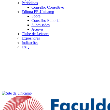
Periódicos
Conselho Consultivo
Editora FE-Unicamp
Sobre
Conselho Editorial
Submissões
Acervo
Clube de Leitores
Expositores
Indicações
FAQ
Menu