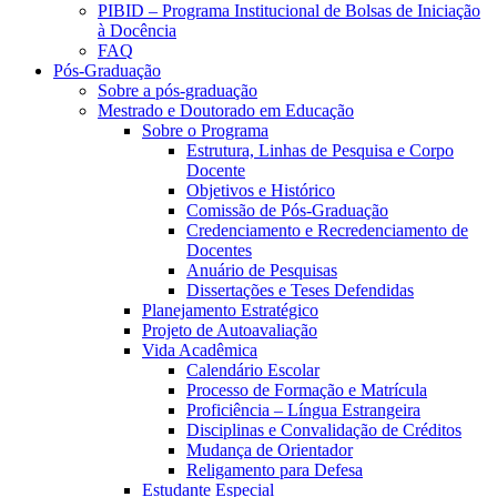
PIBID – Programa Institucional de Bolsas de Iniciação
à Docência
FAQ
Pós-Graduação
Sobre a pós-graduação
Mestrado e Doutorado em Educação
Sobre o Programa
Estrutura, Linhas de Pesquisa e Corpo
Docente
Objetivos e Histórico
Comissão de Pós-Graduação
Credenciamento e Recredenciamento de
Docentes
Anuário de Pesquisas
Dissertações e Teses Defendidas
Planejamento Estratégico
Projeto de Autoavaliação
Vida Acadêmica
Calendário Escolar
Processo de Formação e Matrícula
Proficiência – Língua Estrangeira
Disciplinas e Convalidação de Créditos
Mudança de Orientador
Religamento para Defesa
Estudante Especial