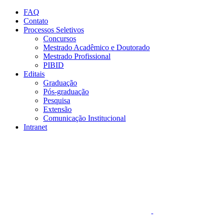
Conteúdo principal
Menu principal
Rodapé
FAQ
Contato
Processos Seletivos
Concursos
Mestrado Acadêmico e Doutorado
Mestrado Profissional
PIBID
Editais
Graduação
Pós-graduação
Pesquisa
Extensão
Comunicação Institucional
Intranet
Aumentar fonte