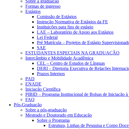
Sobre a graduação
Formas de ingresso
Estágios
Comissão de Estágios
Instrução Normativa de Estágios da FE
Instituições para fins de estágio
LAE – Laboratório de Apoio aos Estágios
Lei Federal
Pré Matrícula – Projetos de Estágio Supervisionad
SAE
ESTUDANTES ESPECIAIS NA GRADUAÇÃO
Intercâmbio e Mobilidade Acadêmica
CEL – Centro de Estudos de Línguas
DERI – Diretoria Executiva de Relações Internacio
Prazos Internos
PAD
ENADE
Iniciação Científica
PIBID – Programa Institucional de Bolsas de Iniciação 
FAQ
Pós-Graduação
Sobre a pós-graduação
Mestrado e Doutorado em Educação
Sobre o Programa
Estrutura, Linhas de Pesquisa e Corpo Doce