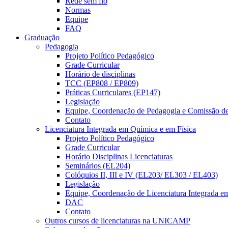
Rede sem fio
Normas
Equipe
FAQ
Graduação
Pedagogia
Projeto Político Pedagógico
Grade Curricular
Horário de disciplinas
TCC (EP808 / EP809)
Práticas Curriculares (EP147)
Legislação
Equipe, Coordenação de Pedagogia e Comissão d
Contato
Licenciatura Integrada em Química e em Física
Projeto Político Pedagógico
Grade Curricular
Horário Disciplinas Licenciaturas
Seminários (EL204)
Colóquios II, III e IV (EL203/ EL303 / EL403)
Legislação
Equipe, Coordenação de Licenciatura Integrada e
DAC
Contato
Outros cursos de licenciaturas na UNICAMP