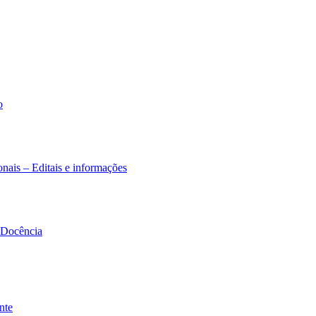
o
nais – Editais e informações
à Docência
nte