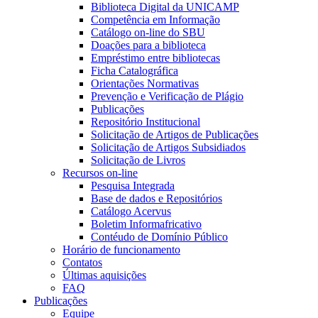
Biblioteca Digital da UNICAMP
Competência em Informação
Catálogo on-line do SBU
Doações para a biblioteca
Empréstimo entre bibliotecas
Ficha Catalográfica
Orientações Normativas
Prevenção e Verificação de Plágio
Publicações
Repositório Institucional
Solicitação de Artigos de Publicações
Solicitação de Artigos Subsidiados
Solicitação de Livros
Recursos on-line
Pesquisa Integrada
Base de dados e Repositórios
Catálogo Acervus
Boletim Informafricativo
Contéudo de Domínio Público
Horário de funcionamento
Contatos
Últimas aquisições
FAQ
Publicações
Equipe