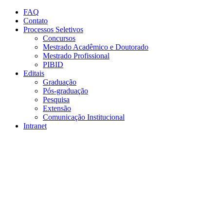
Conteúdo principal
Menu principal
Rodapé
FAQ
Contato
Processos Seletivos
Concursos
Mestrado Acadêmico e Doutorado
Mestrado Profissional
PIBID
Editais
Graduação
Pós-graduação
Pesquisa
Extensão
Comunicação Institucional
Intranet
Aumentar fonte
Diminuir fonte