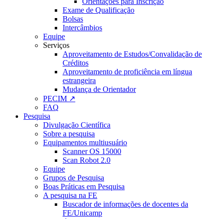
Orientações para Inscrição
Exame de Qualificação
Bolsas
Intercâmbios
Equipe
Serviços
Aproveitamento de Estudos/Convalidação de
Créditos
Aproveitamento de proficiência em língua
estrangeira
Mudança de Orientador
PECIM ↗
FAQ
Pesquisa
Divulgação Científica
Sobre a pesquisa
Equipamentos multiusuário
Scanner OS 15000
Scan Robot 2.0
Equipe
Grupos de Pesquisa
Boas Práticas em Pesquisa
A pesquisa na FE
Buscador de informações de docentes da
FE/Unicamp