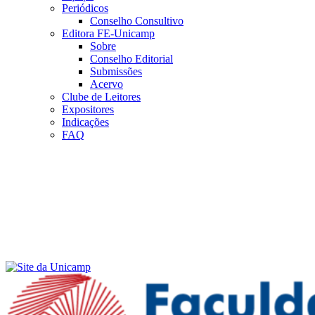
Periódicos
Conselho Consultivo
Editora FE-Unicamp
Sobre
Conselho Editorial
Submissões
Acervo
Clube de Leitores
Expositores
Indicações
FAQ
Menu