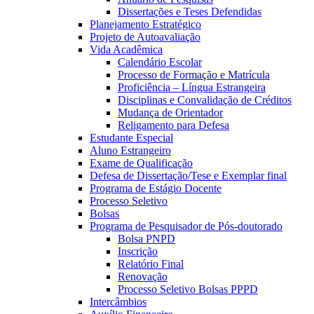
Dissertações e Teses Defendidas
Planejamento Estratégico
Projeto de Autoavaliação
Vida Acadêmica
Calendário Escolar
Processo de Formação e Matrícula
Proficiência – Língua Estrangeira
Disciplinas e Convalidação de Créditos
Mudança de Orientador
Religamento para Defesa
Estudante Especial
Aluno Estrangeiro
Exame de Qualificação
Defesa de Dissertação/Tese e Exemplar final
Programa de Estágio Docente
Processo Seletivo
Bolsas
Programa de Pesquisador de Pós-doutorado
Bolsa PNPD
Inscrição
Relatório Final
Renovação
Processo Seletivo Bolsas PPPD
Intercâmbios