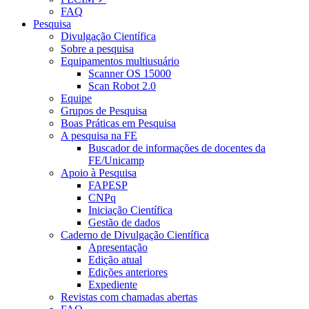
FAQ
Pesquisa
Divulgação Científica
Sobre a pesquisa
Equipamentos multiusuário
Scanner OS 15000
Scan Robot 2.0
Equipe
Grupos de Pesquisa
Boas Práticas em Pesquisa
A pesquisa na FE
Buscador de informações de docentes da
FE/Unicamp
Apoio à Pesquisa
FAPESP
CNPq
Iniciação Científica
Gestão de dados
Caderno de Divulgação Científica
Apresentação
Edição atual
Edições anteriores
Expediente
Revistas com chamadas abertas