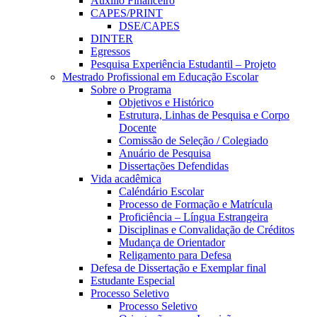
Auxílio Financeiro
CAPES/PRINT
DSE/CAPES
DINTER
Egressos
Pesquisa Experiência Estudantil – Projeto
Mestrado Profissional em Educação Escolar
Sobre o Programa
Objetivos e Histórico
Estrutura, Linhas de Pesquisa e Corpo
Docente
Comissão de Seleção / Colegiado
Anuário de Pesquisa
Dissertações Defendidas
Vida acadêmica
Caléndário Escolar
Processo de Formação e Matrícula
Proficiência – Língua Estrangeira
Disciplinas e Convalidação de Créditos
Mudança de Orientador
Religamento para Defesa
Defesa de Dissertação e Exemplar final
Estudante Especial
Processo Seletivo
Processo Seletivo