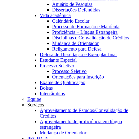
Anuário de Pesquisa
Dissertações Defendidas
Vida acadêmica
Caléndário Escolar
Processo de Formação e Matrícula
Proficiência – Língua Estrangeira
Disciplinas e Convalidação de Créditos
Mudança de Orientador
Religamento para Defesa
Defesa de Dissertação e Exemplar final
Estudante Especial
Processo Seletivo
Processo Seletivo
Orientações para Inscrição
Exame de Qualificação
Bolsas
Intercâmbios
Equipe
Serviços
Aproveitamento de Estudos/Convalidação de
Créditos
Aproveitamento de proficiência em língua
estrangeira
Mudança de Orientador
PECIM ↗