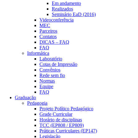
Em andamento
Realizados
Seminário EaD (2016)
Videoconferência
MEC
Parceiros
Contatos
DICAS – FAQ
FAQ
Informática
Laboratório
Cotas de Impressão
Convênios
Rede sem fio
Normas
Equipe
FAQ
Graduação
Pedagogia
Projeto Político Pedagógico
Grade Curricular
Horário de disciplinas
TCC (EP808 / EP809)
Práticas Curriculares (EP147)
Legislação