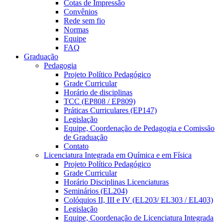
Cotas de Impressão
Convênios
Rede sem fio
Normas
Equipe
FAQ
Graduação
Pedagogia
Projeto Político Pedagógico
Grade Curricular
Horário de disciplinas
TCC (EP808 / EP809)
Práticas Curriculares (EP147)
Legislação
Equipe, Coordenação de Pedagogia e Comissão
de Graduação
Contato
Licenciatura Integrada em Química e em Física
Projeto Político Pedagógico
Grade Curricular
Horário Disciplinas Licenciaturas
Seminários (EL204)
Colóquios II, III e IV (EL203/ EL303 / EL403)
Legislação
Equipe, Coordenação de Licenciatura Integrada