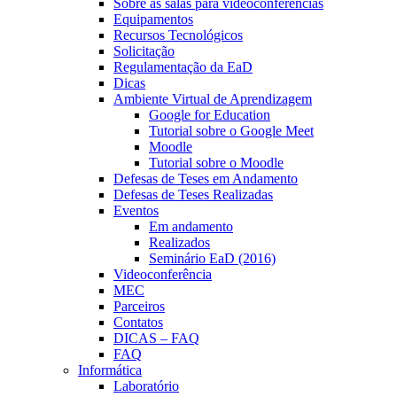
Sobre as salas para videoconferências
Equipamentos
Recursos Tecnológicos
Solicitação
Regulamentação da EaD
Dicas
Ambiente Virtual de Aprendizagem
Google for Education
Tutorial sobre o Google Meet
Moodle
Tutorial sobre o Moodle
Defesas de Teses em Andamento
Defesas de Teses Realizadas
Eventos
Em andamento
Realizados
Seminário EaD (2016)
Videoconferência
MEC
Parceiros
Contatos
DICAS – FAQ
FAQ
Informática
Laboratório