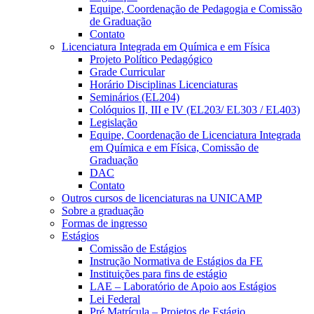
Equipe, Coordenação de Pedagogia e Comissão
de Graduação
Contato
Licenciatura Integrada em Química e em Física
Projeto Político Pedagógico
Grade Curricular
Horário Disciplinas Licenciaturas
Seminários (EL204)
Colóquios II, III e IV (EL203/ EL303 / EL403)
Legislação
Equipe, Coordenação de Licenciatura Integrada
em Química e em Física, Comissão de
Graduação
DAC
Contato
Outros cursos de licenciaturas na UNICAMP
Sobre a graduação
Formas de ingresso
Estágios
Comissão de Estágios
Instrução Normativa de Estágios da FE
Instituições para fins de estágio
LAE – Laboratório de Apoio aos Estágios
Lei Federal
Pré Matrícula – Projetos de Estágio