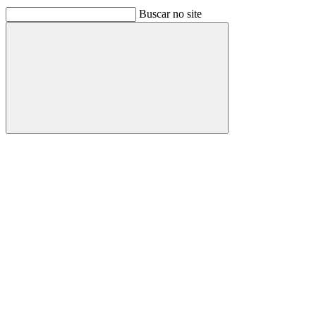
Buscar no site
Buscar
Link para o Facebook
Link para o Linkedin