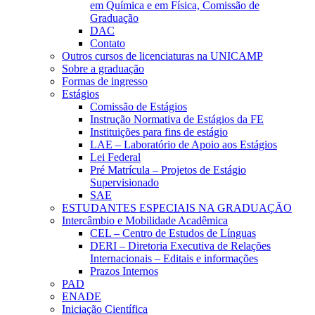
em Química e em Física, Comissão de
Graduação
DAC
Contato
Outros cursos de licenciaturas na UNICAMP
Sobre a graduação
Formas de ingresso
Estágios
Comissão de Estágios
Instrução Normativa de Estágios da FE
Instituições para fins de estágio
LAE – Laboratório de Apoio aos Estágios
Lei Federal
Pré Matrícula – Projetos de Estágio
Supervisionado
SAE
ESTUDANTES ESPECIAIS NA GRADUAÇÃO
Intercâmbio e Mobilidade Acadêmica
CEL – Centro de Estudos de Línguas
DERI – Diretoria Executiva de Relações
Internacionais – Editais e informações
Prazos Internos
PAD
ENADE
Iniciação Científica