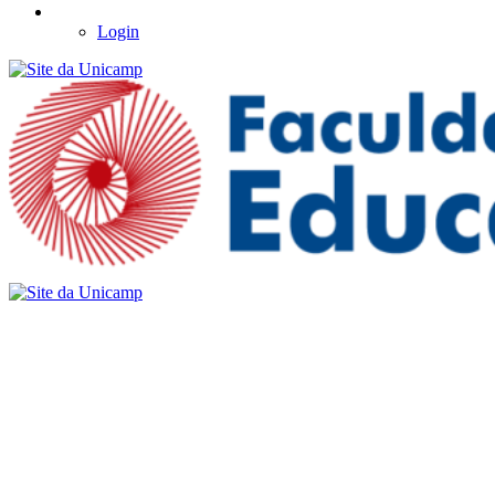
Login