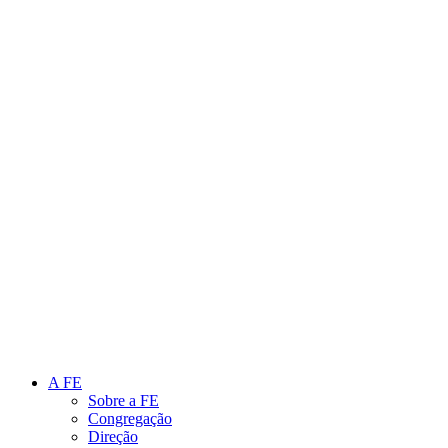
Link para o Instagram
Link para o Youtube
A FE
Sobre a FE
Congregação
Direção