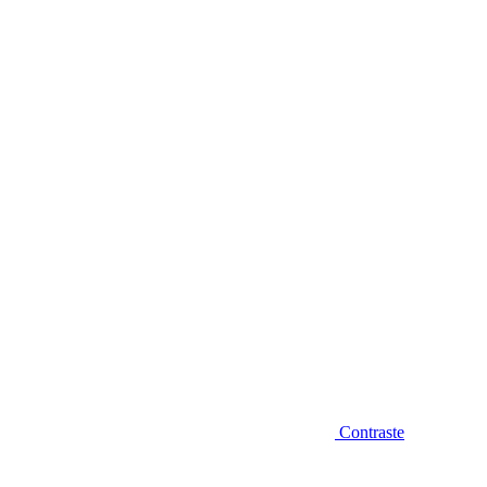
Diminuir fonte
Contraste