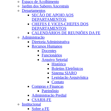
Espaço de Acolhimento
Jardim dos Saberes Ancestrais
Departamentos
SEÇÃO DE APOIO AOS
DEPARTAMENTOS
CHEFES E VICES-CHEFES DOS
DEPARTAMENTOS
CALENDÁRIOS DE REUNIÕES DA FE
Administração
Diretoria Administrativa
Recursos Humanos
Docentes
Funcionários
Arquivo Setorial
Histórico
Boletins Eletrônicos
Sistema SIARQ
Legislação Arquivística
Contato
Compras e Finanças
Patrimônio
Administração Predial
CSARH-FE
Institucional
Sobre a FE