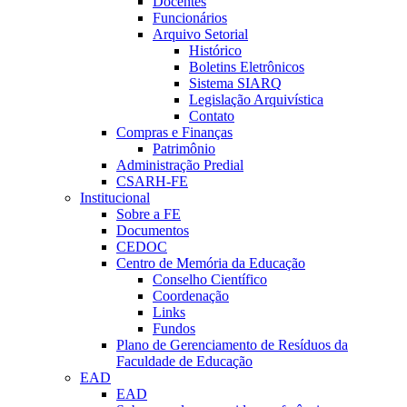
Docentes
Funcionários
Arquivo Setorial
Histórico
Boletins Eletrônicos
Sistema SIARQ
Legislação Arquivística
Contato
Compras e Finanças
Patrimônio
Administração Predial
CSARH-FE
Institucional
Sobre a FE
Documentos
CEDOC
Centro de Memória da Educação
Conselho Científico
Coordenação
Links
Fundos
Plano de Gerenciamento de Resíduos da
Faculdade de Educação
EAD
EAD