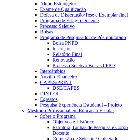
Aluno Estrangeiro
Exame de Qualificação
Defesa de Dissertação/Tese e Exemplar final
Programa de Estágio Docente
Processo Seletivo
Bolsas
Programa de Pesquisador de Pós-doutorado
Bolsa PNPD
Inscrição
Relatório Final
Renovação
Processo Seletivo Bolsas PPPD
Intercâmbios
Auxílio Financeiro
CAPES/PRINT
DSE/CAPES
DINTER
Egressos
Pesquisa Experiência Estudantil – Projeto
Mestrado Profissional em Educação Escolar
Sobre o Programa
Objetivos e Histórico
Estrutura, Linhas de Pesquisa e Corpo
Docente
Comissão de Seleção / Colegiado