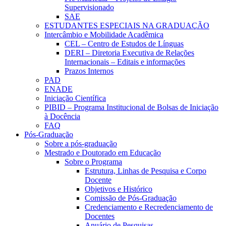
Supervisionado
SAE
ESTUDANTES ESPECIAIS NA GRADUAÇÃO
Intercâmbio e Mobilidade Acadêmica
CEL – Centro de Estudos de Línguas
DERI – Diretoria Executiva de Relações
Internacionais – Editais e informações
Prazos Internos
PAD
ENADE
Iniciação Científica
PIBID – Programa Institucional de Bolsas de Iniciação
à Docência
FAQ
Pós-Graduação
Sobre a pós-graduação
Mestrado e Doutorado em Educação
Sobre o Programa
Estrutura, Linhas de Pesquisa e Corpo
Docente
Objetivos e Histórico
Comissão de Pós-Graduação
Credenciamento e Recredenciamento de
Docentes
Anuário de Pesquisas