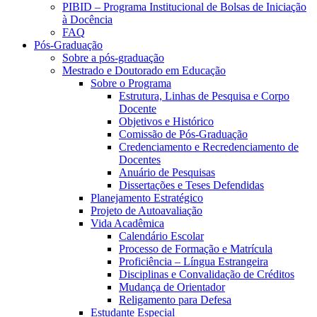
PIBID – Programa Institucional de Bolsas de Iniciação
à Docência
FAQ
Pós-Graduação
Sobre a pós-graduação
Mestrado e Doutorado em Educação
Sobre o Programa
Estrutura, Linhas de Pesquisa e Corpo
Docente
Objetivos e Histórico
Comissão de Pós-Graduação
Credenciamento e Recredenciamento de
Docentes
Anuário de Pesquisas
Dissertações e Teses Defendidas
Planejamento Estratégico
Projeto de Autoavaliação
Vida Acadêmica
Calendário Escolar
Processo de Formação e Matrícula
Proficiência – Língua Estrangeira
Disciplinas e Convalidação de Créditos
Mudança de Orientador
Religamento para Defesa
Estudante Especial