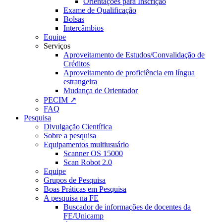
Orientações para Inscrição
Exame de Qualificação
Bolsas
Intercâmbios
Equipe
Serviços
Aproveitamento de Estudos/Convalidação de
Créditos
Aproveitamento de proficiência em língua
estrangeira
Mudança de Orientador
PECIM ↗
FAQ
Pesquisa
Divulgação Científica
Sobre a pesquisa
Equipamentos multiusuário
Scanner OS 15000
Scan Robot 2.0
Equipe
Grupos de Pesquisa
Boas Práticas em Pesquisa
A pesquisa na FE
Buscador de informações de docentes da
FE/Unicamp