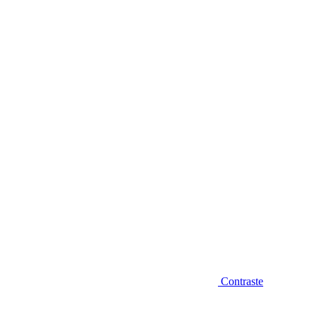
Diminuir fonte
Contraste