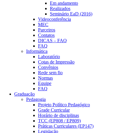
Em andamento
Realizados
Seminário EaD (2016)
Videoconferência
MEC
Parceiros
Contatos
DICAS – FAQ
FAQ
Informática
Laboratório
Cotas de Impressão
Convênios
Rede sem fio
Normas
Equipe
FAQ
Graduação
Pedagogia
Projeto Político Pedagógico
Grade Curricular
Horário de disciplinas
TCC (EP808 / EP809)
Práticas Curriculares (EP147)
Legislação