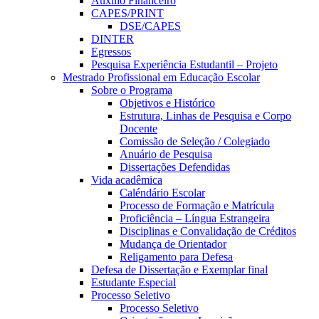
Auxílio Financeiro
CAPES/PRINT
DSE/CAPES
DINTER
Egressos
Pesquisa Experiência Estudantil – Projeto
Mestrado Profissional em Educação Escolar
Sobre o Programa
Objetivos e Histórico
Estrutura, Linhas de Pesquisa e Corpo
Docente
Comissão de Seleção / Colegiado
Anuário de Pesquisa
Dissertações Defendidas
Vida acadêmica
Caléndário Escolar
Processo de Formação e Matrícula
Proficiência – Língua Estrangeira
Disciplinas e Convalidação de Créditos
Mudança de Orientador
Religamento para Defesa
Defesa de Dissertação e Exemplar final
Estudante Especial
Processo Seletivo
Processo Seletivo