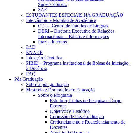
Supervisionado
SAE
ESTUDANTES ESPECIAIS NA GRADUAÇÃO
Intercâmbio e Mobilidade Acadêmica
CEL – Centro de Estudos de Línguas
DERI – Diretoria Executiva de Relações
Internacionais – Editais e informações
Prazos Internos
PAD
ENADE
Iniciação Científica
PIBID – Programa Institucional de Bolsas de Iniciação
à Docência
FAQ
Pós-Graduação
Sobre a pós-graduação
Mestrado e Doutorado em Educação
Sobre o Programa
Estrutura, Linhas de Pesquisa e Corpo
Docente
Objetivos e Histórico
Comissão de Pós-Graduação
Credenciamento e Recredenciamento de
Docentes
Anuário de Pesquisas