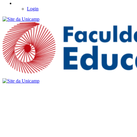
Login