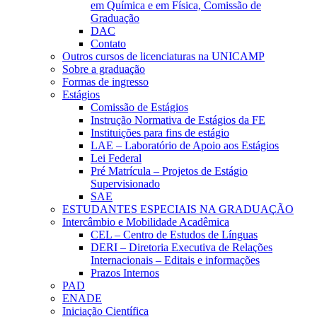
em Química e em Física, Comissão de
Graduação
DAC
Contato
Outros cursos de licenciaturas na UNICAMP
Sobre a graduação
Formas de ingresso
Estágios
Comissão de Estágios
Instrução Normativa de Estágios da FE
Instituições para fins de estágio
LAE – Laboratório de Apoio aos Estágios
Lei Federal
Pré Matrícula – Projetos de Estágio
Supervisionado
SAE
ESTUDANTES ESPECIAIS NA GRADUAÇÃO
Intercâmbio e Mobilidade Acadêmica
CEL – Centro de Estudos de Línguas
DERI – Diretoria Executiva de Relações
Internacionais – Editais e informações
Prazos Internos
PAD
ENADE
Iniciação Científica