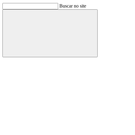
Buscar no site
Buscar
Link para o Facebook
Link para o Linkedin