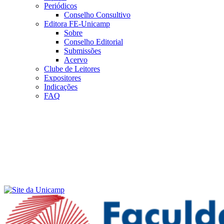
Periódicos
Conselho Consultivo
Editora FE-Unicamp
Sobre
Conselho Editorial
Submissões
Acervo
Clube de Leitores
Expositores
Indicações
FAQ
Menu