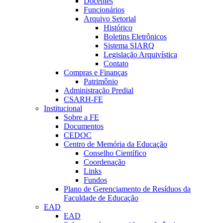
Docentes
Funcionários
Arquivo Setorial
Histórico
Boletins Eletrônicos
Sistema SIARQ
Legislação Arquivística
Contato
Compras e Finanças
Patrimônio
Administração Predial
CSARH-FE
Institucional
Sobre a FE
Documentos
CEDOC
Centro de Memória da Educação
Conselho Científico
Coordenação
Links
Fundos
Plano de Gerenciamento de Resíduos da
Faculdade de Educação
EAD
EAD