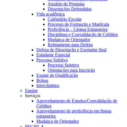
Anuário de Pesquisa
Dissertações Defendidas
Vida acadêmica
Caléndário Escolar
Processo de Formação e Matrícula
Proficiência – Língua Estrangeira
Disciplinas e Convalidação de Créditos
Mudança de Orientador
Religamento para Defesa
Defesa de Dissertação e Exemplar final
Estudante Especial
Processo Seletivo
Processo Seletivo
Orientações para Inscrição
Exame de Qualificação
Bolsas
Intercâmbios
Equipe
Serviços
Aproveitamento de Estudos/Convalidação de
Créditos
Aproveitamento de proficiência em língua
estrangeira
Mudança de Orientador
PECIM ↗