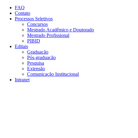
Conteúdo principal
Menu principal
Rodapé
FAQ
Contato
Processos Seletivos
Concursos
Mestrado Acadêmico e Doutorado
Mestrado Profissional
PIBID
Editais
Graduação
Pós-graduação
Pesquisa
Extensão
Comunicação Institucional
Intranet
Aumentar fonte
Diminuir fonte