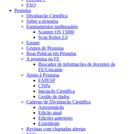
FAQ
Pesquisa
Divulgação Científica
Sobre a pesquisa
Equipamentos multiusuário
Scanner OS 15000
Scan Robot 2.0
Equipe
Grupos de Pesquisa
Boas Práticas em Pesquisa
A pesquisa na FE
Buscador de informações de docentes da
FE/Unicamp
Apoio à Pesquisa
FAPESP
CNPq
Iniciação Científica
Gestão de dados
Caderno de Divulgação Científica
Apresentação
Edição atual
Edições anteriores
Expediente
Revistas com chamadas abertas