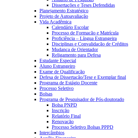
Dissertações e Teses Defendidas
Planejamento Estratégico
Projeto de Autoavaliação
Vida Acadêmica
Calendário Escolar
Processo de Formação e Matrícula
Proficiência – Língua Estrangeira
Disciplinas e Convalidação de Créditos
Mudança de Orientador
Religamento para Defesa
Estudante Especial
Aluno Estrangeiro
Exame de Qualificação
Defesa de Dissertação/Tese e Exemplar final
Programa de Estágio Docente
Processo Seletivo
Bolsas
Programa de Pesquisador de Pós-doutorado
Bolsa PNPD
Inscrição
Relatório Final
Renovação
Processo Seletivo Bolsas PPPD
Intercâmbios