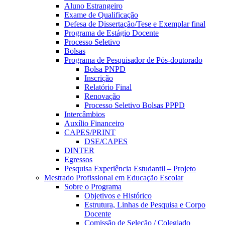
Aluno Estrangeiro
Exame de Qualificação
Defesa de Dissertação/Tese e Exemplar final
Programa de Estágio Docente
Processo Seletivo
Bolsas
Programa de Pesquisador de Pós-doutorado
Bolsa PNPD
Inscrição
Relatório Final
Renovação
Processo Seletivo Bolsas PPPD
Intercâmbios
Auxílio Financeiro
CAPES/PRINT
DSE/CAPES
DINTER
Egressos
Pesquisa Experiência Estudantil – Projeto
Mestrado Profissional em Educação Escolar
Sobre o Programa
Objetivos e Histórico
Estrutura, Linhas de Pesquisa e Corpo
Docente
Comissão de Seleção / Colegiado