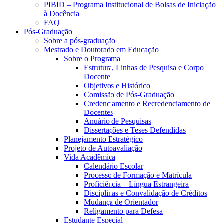
PIBID – Programa Institucional de Bolsas de Iniciação
à Docência
FAQ
Pós-Graduação
Sobre a pós-graduação
Mestrado e Doutorado em Educação
Sobre o Programa
Estrutura, Linhas de Pesquisa e Corpo
Docente
Objetivos e Histórico
Comissão de Pós-Graduação
Credenciamento e Recredenciamento de
Docentes
Anuário de Pesquisas
Dissertações e Teses Defendidas
Planejamento Estratégico
Projeto de Autoavaliação
Vida Acadêmica
Calendário Escolar
Processo de Formação e Matrícula
Proficiência – Língua Estrangeira
Disciplinas e Convalidação de Créditos
Mudança de Orientador
Religamento para Defesa
Estudante Especial