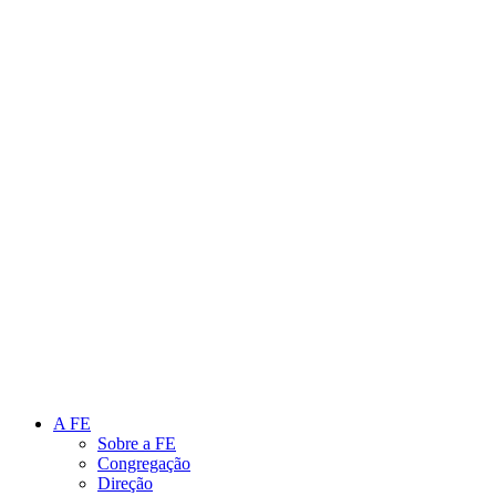
Link para o Instagram
Link para o Youtube
A FE
Sobre a FE
Congregação
Direção