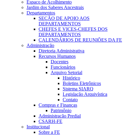
Espaço de Acolhimento
Jardim dos Saberes Ancestrais
Departamentos
SEÇÃO DE APOIO AOS
DEPARTAMENTOS
CHEFES E VICES-CHEFES DOS
DEPARTAMENTOS
CALENDÁRIOS DE REUNIÕES DA FE
Administração
Diretoria Administrativa
Recursos Humanos
Docentes
Funcionários
Arquivo Setorial
Histórico
Boletins Eletrônicos
Sistema SIARQ
Legislação Arquivística
Contato
Compras e Finanças
Patrimônio
Administração Predial
CSARH-FE
Institucional
Sobre a FE