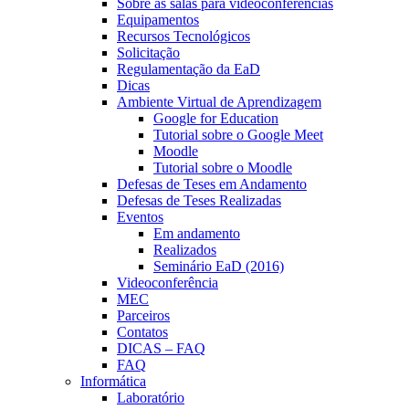
Sobre as salas para videoconferências
Equipamentos
Recursos Tecnológicos
Solicitação
Regulamentação da EaD
Dicas
Ambiente Virtual de Aprendizagem
Google for Education
Tutorial sobre o Google Meet
Moodle
Tutorial sobre o Moodle
Defesas de Teses em Andamento
Defesas de Teses Realizadas
Eventos
Em andamento
Realizados
Seminário EaD (2016)
Videoconferência
MEC
Parceiros
Contatos
DICAS – FAQ
FAQ
Informática
Laboratório