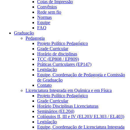
Cotas de Impressão
Convênios
Rede sem fio
Normas
Equipe
FAQ
Graduação
Pedagogia
Projeto Político Pedagógico
Grade Curricular
Horário de disciplinas
TCC (EP808 / EP809)
Práticas Curriculares (EP147)
Legislação
Equipe, Coordenação de Pedagogia e Comissão
de Graduação
Contato
Licenciatura Integrada em Química e em Física
Projeto Político Pedagógico
Grade Curricular
Horário Disciplinas Licenciaturas
Seminários (EL204)
Colóquios II, III e IV (EL203/ EL303 / EL403)
Legislação
Equipe, Coordenação de Licenciatura Integrada