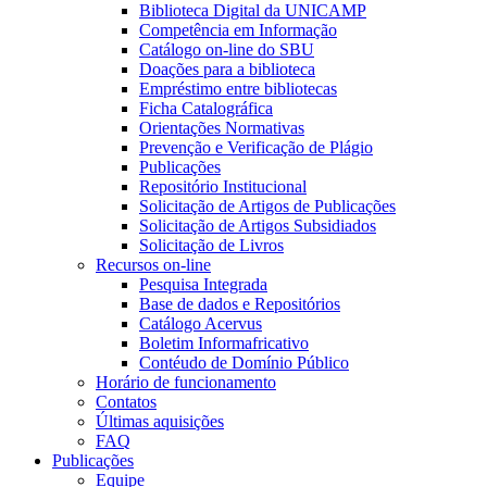
Biblioteca Digital da UNICAMP
Competência em Informação
Catálogo on-line do SBU
Doações para a biblioteca
Empréstimo entre bibliotecas
Ficha Catalográfica
Orientações Normativas
Prevenção e Verificação de Plágio
Publicações
Repositório Institucional
Solicitação de Artigos de Publicações
Solicitação de Artigos Subsidiados
Solicitação de Livros
Recursos on-line
Pesquisa Integrada
Base de dados e Repositórios
Catálogo Acervus
Boletim Informafricativo
Contéudo de Domínio Público
Horário de funcionamento
Contatos
Últimas aquisições
FAQ
Publicações
Equipe