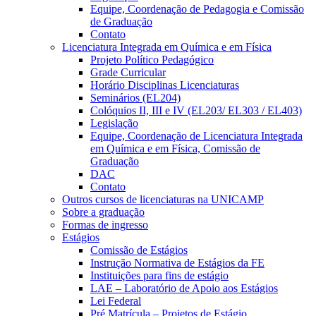
Equipe, Coordenação de Pedagogia e Comissão
de Graduação
Contato
Licenciatura Integrada em Química e em Física
Projeto Político Pedagógico
Grade Curricular
Horário Disciplinas Licenciaturas
Seminários (EL204)
Colóquios II, III e IV (EL203/ EL303 / EL403)
Legislação
Equipe, Coordenação de Licenciatura Integrada
em Química e em Física, Comissão de
Graduação
DAC
Contato
Outros cursos de licenciaturas na UNICAMP
Sobre a graduação
Formas de ingresso
Estágios
Comissão de Estágios
Instrução Normativa de Estágios da FE
Instituições para fins de estágio
LAE – Laboratório de Apoio aos Estágios
Lei Federal
Pré Matrícula – Projetos de Estágio