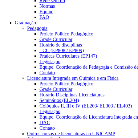
Rede sem fio
Normas
Equipe
FAQ
Graduação
Pedagogia
Projeto Político Pedagógico
Grade Curricular
Horário de disciplinas
TCC (EP808 / EP809)
Práticas Curriculares (EP147)
Legislação
Equipe, Coordenação de Pedagogia e Comissão d
Contato
Licenciatura Integrada em Química e em Física
Projeto Político Pedagógico
Grade Curricular
Horário Disciplinas Licenciaturas
Seminários (EL204)
Colóquios II, III e IV (EL203/ EL303 / EL403)
Legislação
Equipe, Coordenação de Licenciatura Integrada e
DAC
Contato
Outros cursos de licenciaturas na UNICAMP