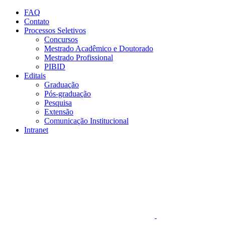
Conteúdo principal
Menu principal
Rodapé
FAQ
Contato
Processos Seletivos
Concursos
Mestrado Acadêmico e Doutorado
Mestrado Profissional
PIBID
Editais
Graduação
Pós-graduação
Pesquisa
Extensão
Comunicação Institucional
Intranet
Aumentar fonte