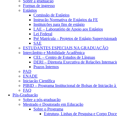
Sobre a graduação
Formas de ingresso
Estágios
Comissão de Estágios
Instrução Normativa de Estágios da FE
Instituições para fins de estágio
LAE – Laboratório de Apoio aos Estágios
Lei Federal
Pré Matrícula – Projetos de Estágio Supervisionad
SAE
ESTUDANTES ESPECIAIS NA GRADUAÇÃO
Intercâmbio e Mobilidade Acadêmica
CEL – Centro de Estudos de Línguas
DERI – Diretoria Executiva de Relações Internacio
Prazos Internos
PAD
ENADE
Iniciação Científica
PIBID – Programa Institucional de Bolsas de Iniciação 
FAQ
Pós-Graduação
Sobre a pós-graduação
Mestrado e Doutorado em Educação
Sobre o Programa
Estrutura, Linhas de Pesquisa e Corpo Doce