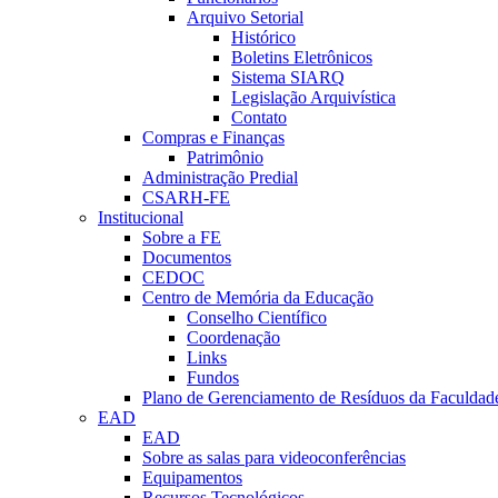
Arquivo Setorial
Histórico
Boletins Eletrônicos
Sistema SIARQ
Legislação Arquivística
Contato
Compras e Finanças
Patrimônio
Administração Predial
CSARH-FE
Institucional
Sobre a FE
Documentos
CEDOC
Centro de Memória da Educação
Conselho Científico
Coordenação
Links
Fundos
Plano de Gerenciamento de Resíduos da Faculdad
EAD
EAD
Sobre as salas para videoconferências
Equipamentos
Recursos Tecnológicos