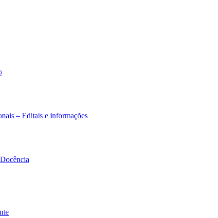
o
nais – Editais e informações
à Docência
nte