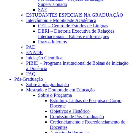
Supervisionado
SAE
ESTUDANTES ESPECIAIS NA GRADUAÇÃO
Intercâmbio e Mobilidade Acadêmica
CEL – Centro de Estudos de Línguas
DERI – Diretoria Executiva de Relações
Internacionais – Editais e informações
Prazos Internos
PAD
ENADE
Iniciação Científica
PIBID – Programa Institucional de Bolsas de Iniciação
à Docência
FAQ
Pós-Graduação
Sobre a pós-graduação
Mestrado e Doutorado em Educação
Sobre o Programa
Estrutura, Linhas de Pesquisa e Corpo
Docente
Objetivos e Histórico
Comissão de Pós-Graduação
Credenciamento e Recredenciamento de
Docentes
Anuário de Pesquisas