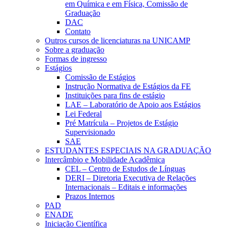
em Química e em Física, Comissão de
Graduação
DAC
Contato
Outros cursos de licenciaturas na UNICAMP
Sobre a graduação
Formas de ingresso
Estágios
Comissão de Estágios
Instrução Normativa de Estágios da FE
Instituições para fins de estágio
LAE – Laboratório de Apoio aos Estágios
Lei Federal
Pré Matrícula – Projetos de Estágio
Supervisionado
SAE
ESTUDANTES ESPECIAIS NA GRADUAÇÃO
Intercâmbio e Mobilidade Acadêmica
CEL – Centro de Estudos de Línguas
DERI – Diretoria Executiva de Relações
Internacionais – Editais e informações
Prazos Internos
PAD
ENADE
Iniciação Científica