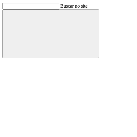
Buscar no site
Buscar
Link para o Facebook
Link para o Linkedin