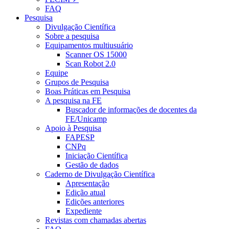
FAQ
Pesquisa
Divulgação Científica
Sobre a pesquisa
Equipamentos multiusuário
Scanner OS 15000
Scan Robot 2.0
Equipe
Grupos de Pesquisa
Boas Práticas em Pesquisa
A pesquisa na FE
Buscador de informações de docentes da
FE/Unicamp
Apoio à Pesquisa
FAPESP
CNPq
Iniciação Científica
Gestão de dados
Caderno de Divulgação Científica
Apresentação
Edição atual
Edições anteriores
Expediente
Revistas com chamadas abertas