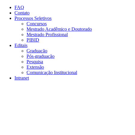
Conteúdo principal
Menu principal
Rodapé
FAQ
Contato
Processos Seletivos
Concursos
Mestrado Acadêmico e Doutorado
Mestrado Profissional
PIBID
Editais
Graduação
Pós-graduação
Pesquisa
Extensão
Comunicação Institucional
Intranet
Aumentar fonte
Diminuir fonte