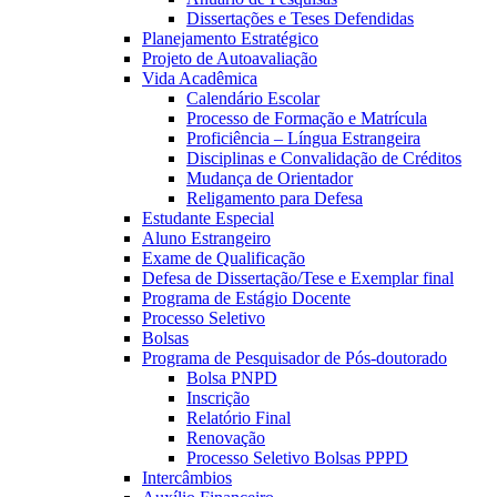
Dissertações e Teses Defendidas
Planejamento Estratégico
Projeto de Autoavaliação
Vida Acadêmica
Calendário Escolar
Processo de Formação e Matrícula
Proficiência – Língua Estrangeira
Disciplinas e Convalidação de Créditos
Mudança de Orientador
Religamento para Defesa
Estudante Especial
Aluno Estrangeiro
Exame de Qualificação
Defesa de Dissertação/Tese e Exemplar final
Programa de Estágio Docente
Processo Seletivo
Bolsas
Programa de Pesquisador de Pós-doutorado
Bolsa PNPD
Inscrição
Relatório Final
Renovação
Processo Seletivo Bolsas PPPD
Intercâmbios