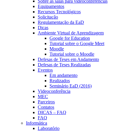
Sobre as salas para videoconferências
Equipamentos
Recursos Tecnológicos
Solicitação
Regulamentação da EaD
Dicas
Ambiente Virtual de Aprendizagem
Google for Education
Tutorial sobre o Google Meet
Moodle
Tutorial sobre o Moodle
Defesas de Teses em Andamento
Defesas de Teses Realizadas
Eventos
Em andamento
Realizados
Seminário EaD (2016)
Videoconferência
MEC
Parceiros
Contatos
DICAS – FAQ
FAQ
Informática
Laboratório