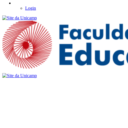
Login