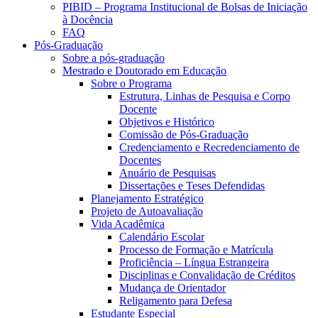
PIBID – Programa Institucional de Bolsas de Iniciação
à Docência
FAQ
Pós-Graduação
Sobre a pós-graduação
Mestrado e Doutorado em Educação
Sobre o Programa
Estrutura, Linhas de Pesquisa e Corpo
Docente
Objetivos e Histórico
Comissão de Pós-Graduação
Credenciamento e Recredenciamento de
Docentes
Anuário de Pesquisas
Dissertações e Teses Defendidas
Planejamento Estratégico
Projeto de Autoavaliação
Vida Acadêmica
Calendário Escolar
Processo de Formação e Matrícula
Proficiência – Língua Estrangeira
Disciplinas e Convalidação de Créditos
Mudança de Orientador
Religamento para Defesa
Estudante Especial