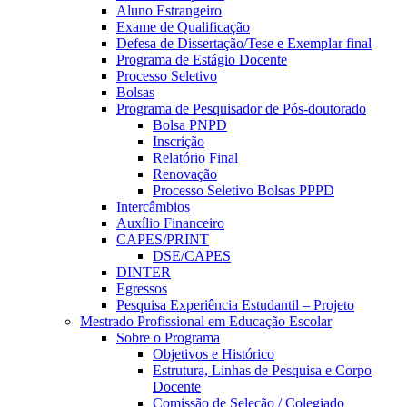
Aluno Estrangeiro
Exame de Qualificação
Defesa de Dissertação/Tese e Exemplar final
Programa de Estágio Docente
Processo Seletivo
Bolsas
Programa de Pesquisador de Pós-doutorado
Bolsa PNPD
Inscrição
Relatório Final
Renovação
Processo Seletivo Bolsas PPPD
Intercâmbios
Auxílio Financeiro
CAPES/PRINT
DSE/CAPES
DINTER
Egressos
Pesquisa Experiência Estudantil – Projeto
Mestrado Profissional em Educação Escolar
Sobre o Programa
Objetivos e Histórico
Estrutura, Linhas de Pesquisa e Corpo
Docente
Comissão de Seleção / Colegiado