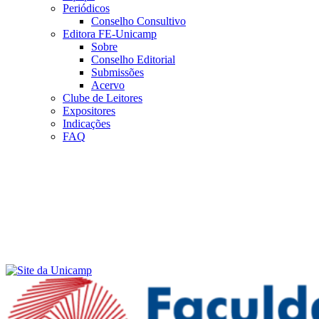
Periódicos
Conselho Consultivo
Editora FE-Unicamp
Sobre
Conselho Editorial
Submissões
Acervo
Clube de Leitores
Expositores
Indicações
FAQ
Menu