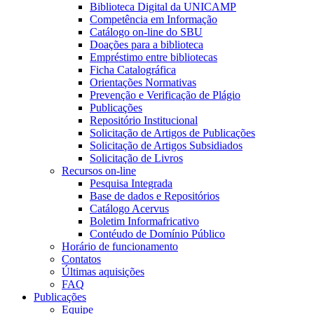
Biblioteca Digital da UNICAMP
Competência em Informação
Catálogo on-line do SBU
Doações para a biblioteca
Empréstimo entre bibliotecas
Ficha Catalográfica
Orientações Normativas
Prevenção e Verificação de Plágio
Publicações
Repositório Institucional
Solicitação de Artigos de Publicações
Solicitação de Artigos Subsidiados
Solicitação de Livros
Recursos on-line
Pesquisa Integrada
Base de dados e Repositórios
Catálogo Acervus
Boletim Informafricativo
Contéudo de Domínio Público
Horário de funcionamento
Contatos
Últimas aquisições
FAQ
Publicações
Equipe