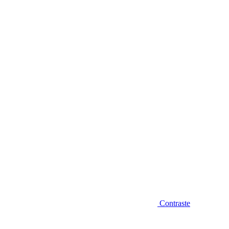
Diminuir fonte
Contraste