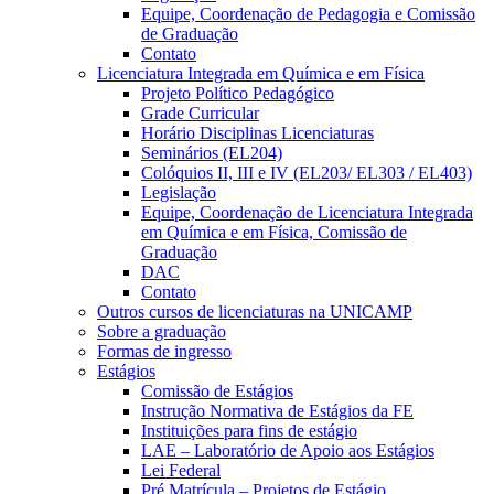
Equipe, Coordenação de Pedagogia e Comissão
de Graduação
Contato
Licenciatura Integrada em Química e em Física
Projeto Político Pedagógico
Grade Curricular
Horário Disciplinas Licenciaturas
Seminários (EL204)
Colóquios II, III e IV (EL203/ EL303 / EL403)
Legislação
Equipe, Coordenação de Licenciatura Integrada
em Química e em Física, Comissão de
Graduação
DAC
Contato
Outros cursos de licenciaturas na UNICAMP
Sobre a graduação
Formas de ingresso
Estágios
Comissão de Estágios
Instrução Normativa de Estágios da FE
Instituições para fins de estágio
LAE – Laboratório de Apoio aos Estágios
Lei Federal
Pré Matrícula – Projetos de Estágio