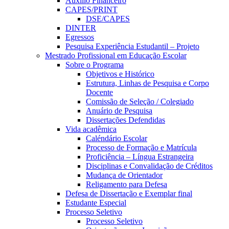
Auxílio Financeiro
CAPES/PRINT
DSE/CAPES
DINTER
Egressos
Pesquisa Experiência Estudantil – Projeto
Mestrado Profissional em Educação Escolar
Sobre o Programa
Objetivos e Histórico
Estrutura, Linhas de Pesquisa e Corpo
Docente
Comissão de Seleção / Colegiado
Anuário de Pesquisa
Dissertações Defendidas
Vida acadêmica
Caléndário Escolar
Processo de Formação e Matrícula
Proficiência – Língua Estrangeira
Disciplinas e Convalidação de Créditos
Mudança de Orientador
Religamento para Defesa
Defesa de Dissertação e Exemplar final
Estudante Especial
Processo Seletivo
Processo Seletivo