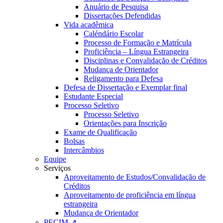
Anuário de Pesquisa
Dissertações Defendidas
Vida acadêmica
Caléndário Escolar
Processo de Formação e Matrícula
Proficiência – Língua Estrangeira
Disciplinas e Convalidação de Créditos
Mudança de Orientador
Religamento para Defesa
Defesa de Dissertação e Exemplar final
Estudante Especial
Processo Seletivo
Processo Seletivo
Orientações para Inscrição
Exame de Qualificação
Bolsas
Intercâmbios
Equipe
Serviços
Aproveitamento de Estudos/Convalidação de
Créditos
Aproveitamento de proficiência em língua
estrangeira
Mudança de Orientador
PECIM ↗