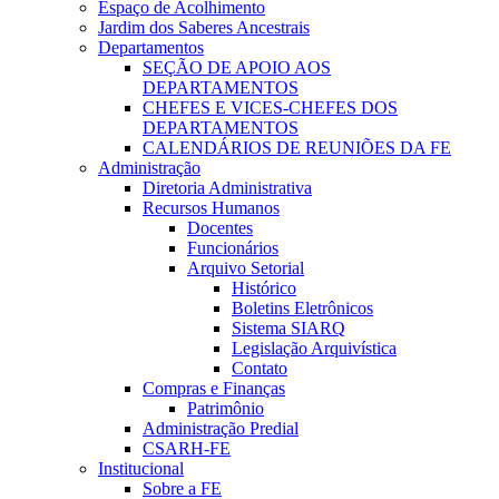
Espaço de Acolhimento
Jardim dos Saberes Ancestrais
Departamentos
SEÇÃO DE APOIO AOS
DEPARTAMENTOS
CHEFES E VICES-CHEFES DOS
DEPARTAMENTOS
CALENDÁRIOS DE REUNIÕES DA FE
Administração
Diretoria Administrativa
Recursos Humanos
Docentes
Funcionários
Arquivo Setorial
Histórico
Boletins Eletrônicos
Sistema SIARQ
Legislação Arquivística
Contato
Compras e Finanças
Patrimônio
Administração Predial
CSARH-FE
Institucional
Sobre a FE