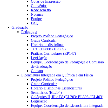
Cotas de Impressão
Convênios
Rede sem fio
Normas
Equipe
FAQ
Graduação
Pedagogia
Projeto Político Pedagógico
Grade Curricular
Horário de disciplinas
TCC (EP808 / EP809)
Práticas Curriculares (EP147)
Legislação
Equipe, Coordenação de Pedagogia e Comissão
de Graduação
Contato
Licenciatura Integrada em Química e em Física
Projeto Político Pedagógico
Grade Curricular
Horário Disciplinas Licenciaturas
Seminários (EL204)
Colóquios II, III e IV (EL203/ EL303 / EL403)
Legislação
Equipe, Coordenação de Licenciatura Integrada