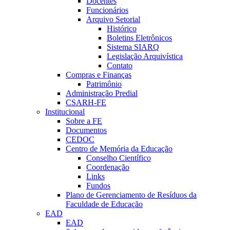
Docentes
Funcionários
Arquivo Setorial
Histórico
Boletins Eletrônicos
Sistema SIARQ
Legislação Arquivística
Contato
Compras e Finanças
Patrimônio
Administração Predial
CSARH-FE
Institucional
Sobre a FE
Documentos
CEDOC
Centro de Memória da Educação
Conselho Científico
Coordenação
Links
Fundos
Plano de Gerenciamento de Resíduos da
Faculdade de Educação
EAD
EAD