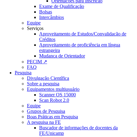
Orientações para Inscrição
Exame de Qualificação
Bolsas
Intercâmbios
Equipe
Serviços
Aproveitamento de Estudos/Convalidação de
Créditos
Aproveitamento de proficiência em língua
estrangeira
Mudança de Orientador
PECIM ↗
FAQ
Pesquisa
Divulgação Científica
Sobre a pesquisa
Equipamentos multiusuário
Scanner OS 15000
Scan Robot 2.0
Equipe
Grupos de Pesquisa
Boas Práticas em Pesquisa
A pesquisa na FE
Buscador de informações de docentes da
FE/Unicamp