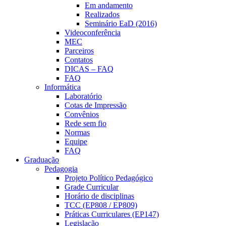
Em andamento
Realizados
Seminário EaD (2016)
Videoconferência
MEC
Parceiros
Contatos
DICAS – FAQ
FAQ
Informática
Laboratório
Cotas de Impressão
Convênios
Rede sem fio
Normas
Equipe
FAQ
Graduação
Pedagogia
Projeto Político Pedagógico
Grade Curricular
Horário de disciplinas
TCC (EP808 / EP809)
Práticas Curriculares (EP147)
Legislação