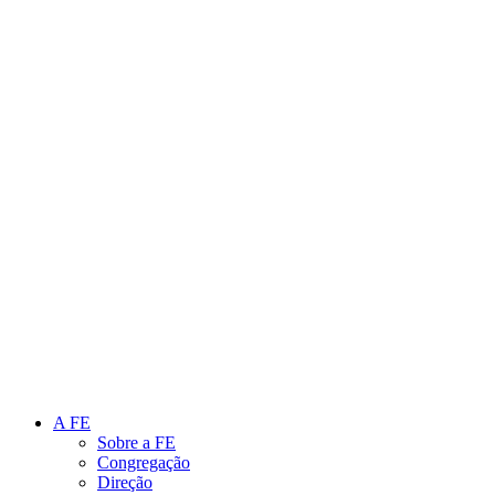
Link para o Instagram
Link para o Youtube
A FE
Sobre a FE
Congregação
Direção