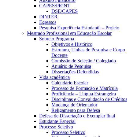
Auxílio Financeiro
CAPES/PRINT
DSE/CAPES
DINTER
Egressos
Pesquisa Experiência Estudantil – Projeto
Mestrado Profissional em Educação Escolar
Sobre o Programa
Objetivos e Histórico
Estrutura, Linhas de Pesquisa e Corpo
Docente
Comissão de Seleção / Colegiado
Anuário de Pesquisa
Dissertações Defendidas
Vida acadêmica
Caléndário Escolar
Processo de Formação e Matrícula
Proficiência – Língua Estrangeira
Disciplinas e Convalidação de Créditos
Mudança de Orientador
Religamento para Defesa
Defesa de Dissertação e Exemplar final
Estudante Especial
Processo Seletivo
Processo Seletivo