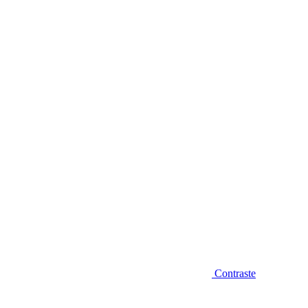
Diminuir fonte
Contraste