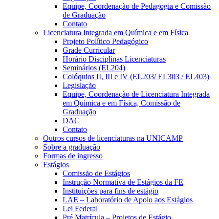
Equipe, Coordenação de Pedagogia e Comissão
de Graduação
Contato
Licenciatura Integrada em Química e em Física
Projeto Político Pedagógico
Grade Curricular
Horário Disciplinas Licenciaturas
Seminários (EL204)
Colóquios II, III e IV (EL203/ EL303 / EL403)
Legislação
Equipe, Coordenação de Licenciatura Integrada
em Química e em Física, Comissão de
Graduação
DAC
Contato
Outros cursos de licenciaturas na UNICAMP
Sobre a graduação
Formas de ingresso
Estágios
Comissão de Estágios
Instrução Normativa de Estágios da FE
Instituições para fins de estágio
LAE – Laboratório de Apoio aos Estágios
Lei Federal
Pré Matrícula – Projetos de Estágio