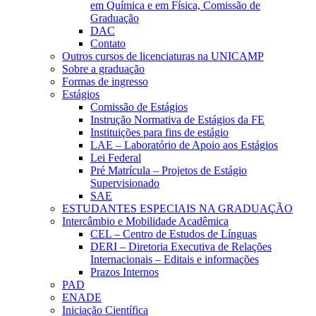
em Química e em Física, Comissão de
Graduação
DAC
Contato
Outros cursos de licenciaturas na UNICAMP
Sobre a graduação
Formas de ingresso
Estágios
Comissão de Estágios
Instrução Normativa de Estágios da FE
Instituições para fins de estágio
LAE – Laboratório de Apoio aos Estágios
Lei Federal
Pré Matrícula – Projetos de Estágio
Supervisionado
SAE
ESTUDANTES ESPECIAIS NA GRADUAÇÃO
Intercâmbio e Mobilidade Acadêmica
CEL – Centro de Estudos de Línguas
DERI – Diretoria Executiva de Relações
Internacionais – Editais e informações
Prazos Internos
PAD
ENADE
Iniciação Científica