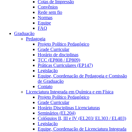
Cotas de Impressão
Convênios
Rede sem fio
Normas
Equipe
FAQ
Graduação
Pedagogia
Projeto Político Pedagógico
Grade Curricular
Horário de disciplinas
TCC (EP808 / EP809)
Práticas Curriculares (EP147)
Legislação
Equipe, Coordenação de Pedagogia e Comissão
de Graduação
Contato
Licenciatura Integrada em Química e em Física
Projeto Político Pedagógico
Grade Curricular
Horário Disciplinas Licenciaturas
Seminários (EL204)
Colóquios II, III e IV (EL203/ EL303 / EL403)
Legislação
Equipe, Coordenação de Licenciatura Integrada