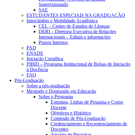
Supervisionado
SAE
ESTUDANTES ESPECIAIS NA GRADUAÇÃO
Intercâmbio e Mobilidade Acadêmica
CEL – Centro de Estudos de Línguas
DERI – Diretoria Executiva de Relações
Internacionais – Editais e informações
Prazos Internos
PAD
ENADE
Iniciação Científica
PIBID – Programa Institucional de Bolsas de Iniciação
à Docência
FAQ
Pós-Graduação
Sobre a pós-graduação
Mestrado e Doutorado em Educação
Sobre o Programa
Estrutura, Linhas de Pesquisa e Corpo
Docente
Objetivos e Histórico
Comissão de Pós-Graduação
Credenciamento e Recredenciamento de
Docentes
Anuário de Pesquisas