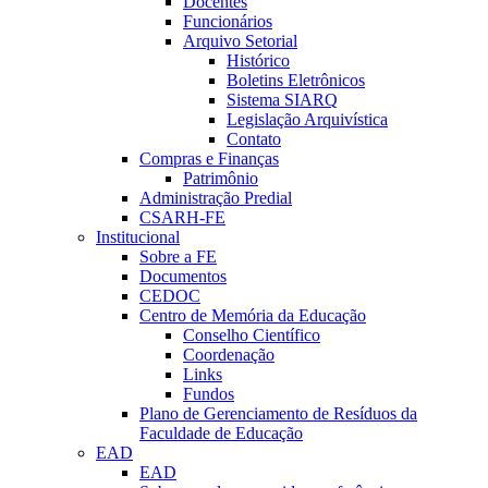
Docentes
Funcionários
Arquivo Setorial
Histórico
Boletins Eletrônicos
Sistema SIARQ
Legislação Arquivística
Contato
Compras e Finanças
Patrimônio
Administração Predial
CSARH-FE
Institucional
Sobre a FE
Documentos
CEDOC
Centro de Memória da Educação
Conselho Científico
Coordenação
Links
Fundos
Plano de Gerenciamento de Resíduos da
Faculdade de Educação
EAD
EAD