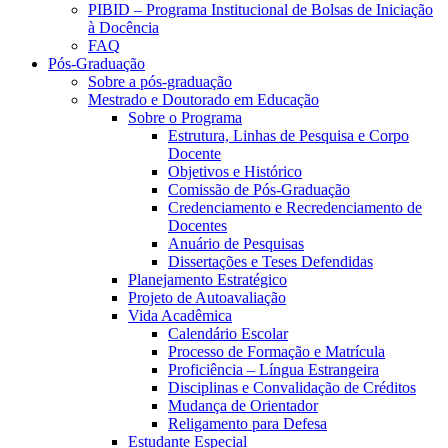
PIBID – Programa Institucional de Bolsas de Iniciação
à Docência
FAQ
Pós-Graduação
Sobre a pós-graduação
Mestrado e Doutorado em Educação
Sobre o Programa
Estrutura, Linhas de Pesquisa e Corpo
Docente
Objetivos e Histórico
Comissão de Pós-Graduação
Credenciamento e Recredenciamento de
Docentes
Anuário de Pesquisas
Dissertações e Teses Defendidas
Planejamento Estratégico
Projeto de Autoavaliação
Vida Acadêmica
Calendário Escolar
Processo de Formação e Matrícula
Proficiência – Língua Estrangeira
Disciplinas e Convalidação de Créditos
Mudança de Orientador
Religamento para Defesa
Estudante Especial