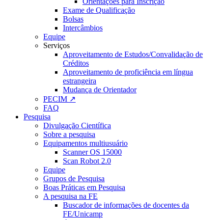
Orientações para Inscrição
Exame de Qualificação
Bolsas
Intercâmbios
Equipe
Serviços
Aproveitamento de Estudos/Convalidação de
Créditos
Aproveitamento de proficiência em língua
estrangeira
Mudança de Orientador
PECIM ↗
FAQ
Pesquisa
Divulgação Científica
Sobre a pesquisa
Equipamentos multiusuário
Scanner OS 15000
Scan Robot 2.0
Equipe
Grupos de Pesquisa
Boas Práticas em Pesquisa
A pesquisa na FE
Buscador de informações de docentes da
FE/Unicamp