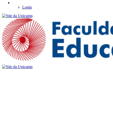
Login