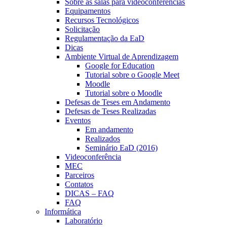
Sobre as salas para videoconferências
Equipamentos
Recursos Tecnológicos
Solicitação
Regulamentação da EaD
Dicas
Ambiente Virtual de Aprendizagem
Google for Education
Tutorial sobre o Google Meet
Moodle
Tutorial sobre o Moodle
Defesas de Teses em Andamento
Defesas de Teses Realizadas
Eventos
Em andamento
Realizados
Seminário EaD (2016)
Videoconferência
MEC
Parceiros
Contatos
DICAS – FAQ
FAQ
Informática
Laboratório