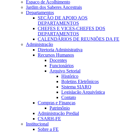
Espaço de Acolhimento
Jardim dos Saberes Ancestrais
Departamentos
SEÇÃO DE APOIO AOS
DEPARTAMENTOS
CHEFES E VICES-CHEFES DOS
DEPARTAMENTOS
CALENDÁRIOS DE REUNIÕES DA FE
Administração
Diretoria Administrativa
Recursos Humanos
Docentes
Funcionários
Arquivo Setorial
Histórico
Boletins Eletrônicos
Sistema SIARQ
Legislação Arquivística
Contato
Compras e Finanças
Patrimônio
Administração Predial
CSARH-FE
Institucional
Sobre a FE