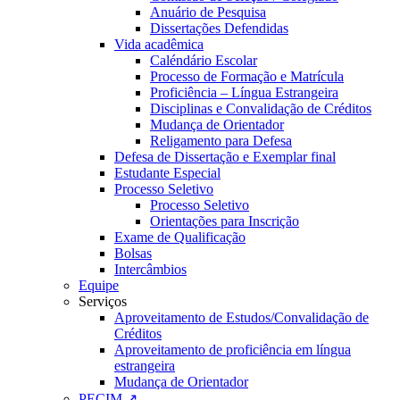
Anuário de Pesquisa
Dissertações Defendidas
Vida acadêmica
Caléndário Escolar
Processo de Formação e Matrícula
Proficiência – Língua Estrangeira
Disciplinas e Convalidação de Créditos
Mudança de Orientador
Religamento para Defesa
Defesa de Dissertação e Exemplar final
Estudante Especial
Processo Seletivo
Processo Seletivo
Orientações para Inscrição
Exame de Qualificação
Bolsas
Intercâmbios
Equipe
Serviços
Aproveitamento de Estudos/Convalidação de
Créditos
Aproveitamento de proficiência em língua
estrangeira
Mudança de Orientador
PECIM ↗