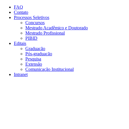
Conteúdo principal
Menu principal
Rodapé
FAQ
Contato
Processos Seletivos
Concursos
Mestrado Acadêmico e Doutorado
Mestrado Profissional
PIBID
Editais
Graduação
Pós-graduação
Pesquisa
Extensão
Comunicação Institucional
Intranet
Aumentar fonte
Diminuir fonte