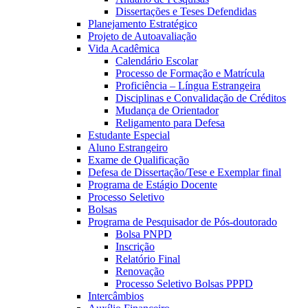
Dissertações e Teses Defendidas
Planejamento Estratégico
Projeto de Autoavaliação
Vida Acadêmica
Calendário Escolar
Processo de Formação e Matrícula
Proficiência – Língua Estrangeira
Disciplinas e Convalidação de Créditos
Mudança de Orientador
Religamento para Defesa
Estudante Especial
Aluno Estrangeiro
Exame de Qualificação
Defesa de Dissertação/Tese e Exemplar final
Programa de Estágio Docente
Processo Seletivo
Bolsas
Programa de Pesquisador de Pós-doutorado
Bolsa PNPD
Inscrição
Relatório Final
Renovação
Processo Seletivo Bolsas PPPD
Intercâmbios