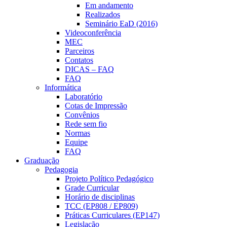
Em andamento
Realizados
Seminário EaD (2016)
Videoconferência
MEC
Parceiros
Contatos
DICAS – FAQ
FAQ
Informática
Laboratório
Cotas de Impressão
Convênios
Rede sem fio
Normas
Equipe
FAQ
Graduação
Pedagogia
Projeto Político Pedagógico
Grade Curricular
Horário de disciplinas
TCC (EP808 / EP809)
Práticas Curriculares (EP147)
Legislação