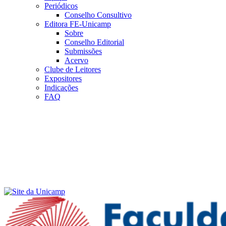
Periódicos
Conselho Consultivo
Editora FE-Unicamp
Sobre
Conselho Editorial
Submissões
Acervo
Clube de Leitores
Expositores
Indicações
FAQ
Menu