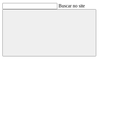
Buscar no site
Buscar
Link para o Facebook
Link para o Linkedin