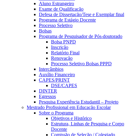
Aluno Estrangeiro
Exame de Qualificação
Defesa de Dissertação/Tese e Exemplar final
Programa de Estágio Docente
Processo Seletivo
Bolsas
Programa de Pesquisador de Pós-doutorado
Bolsa PNPD
Inscrição
Relatório Final
Renovação
Processo Seletivo Bolsas PPPD
Intercâmbios
Auxílio Financeiro
CAPES/PRINT
DSE/CAPES
DINTER
Egressos
Pesquisa Experiência Estudantil – Projeto
Mestrado Profissional em Educação Escolar
Sobre o Programa
Objetivos e Histórico
Estrutura, Linhas de Pesquisa e Corpo
Docente
Comissão de Seleção / Colegiado