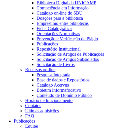
Biblioteca Digital da UNICAMP
Competência em Informação
Catálogo on-line do SBU
Doações para a biblioteca
Empréstimo entre bibliotecas
Ficha Catalográfica
Orientações Normativas
Prevenção e Verificação de Plágio
Publicações
Repositório Institucional
Solicitação de Artigos de Publicações
Solicitação de Artigos Subsidiados
Solicitação de Livros
Recursos on-line
Pesquisa Integrada
Base de dados e Repositórios
Catálogo Acervus
Boletim Informafricativo
Contéudo de Domínio Público
Horário de funcionamento
Contatos
Últimas aquisições
FAQ
Publicações
Equipe