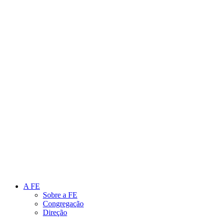
Link para o Instagram
Link para o Youtube
A FE
Sobre a FE
Congregação
Direção