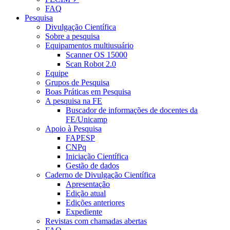
FAQ
Pesquisa
Divulgação Científica
Sobre a pesquisa
Equipamentos multiusuário
Scanner OS 15000
Scan Robot 2.0
Equipe
Grupos de Pesquisa
Boas Práticas em Pesquisa
A pesquisa na FE
Buscador de informações de docentes da
FE/Unicamp
Apoio à Pesquisa
FAPESP
CNPq
Iniciação Científica
Gestão de dados
Caderno de Divulgação Científica
Apresentação
Edição atual
Edições anteriores
Expediente
Revistas com chamadas abertas