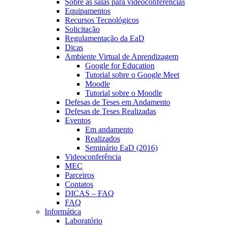
Sobre as salas para videoconferências
Equipamentos
Recursos Tecnológicos
Solicitação
Regulamentação da EaD
Dicas
Ambiente Virtual de Aprendizagem
Google for Education
Tutorial sobre o Google Meet
Moodle
Tutorial sobre o Moodle
Defesas de Teses em Andamento
Defesas de Teses Realizadas
Eventos
Em andamento
Realizados
Seminário EaD (2016)
Videoconferência
MEC
Parceiros
Contatos
DICAS – FAQ
FAQ
Informática
Laboratório