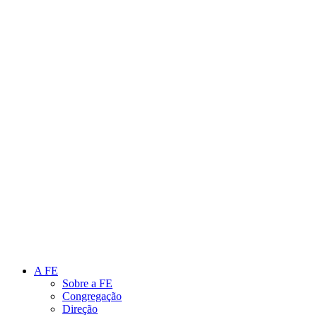
Link para o Instagram
Link para o Youtube
A FE
Sobre a FE
Congregação
Direção