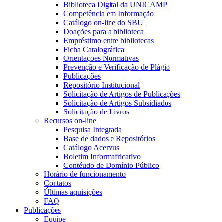
Biblioteca Digital da UNICAMP
Competência em Informação
Catálogo on-line do SBU
Doações para a biblioteca
Empréstimo entre bibliotecas
Ficha Catalográfica
Orientações Normativas
Prevenção e Verificação de Plágio
Publicações
Repositório Institucional
Solicitação de Artigos de Publicações
Solicitação de Artigos Subsidiados
Solicitação de Livros
Recursos on-line
Pesquisa Integrada
Base de dados e Repositórios
Catálogo Acervus
Boletim Informafricativo
Contéudo de Domínio Público
Horário de funcionamento
Contatos
Últimas aquisições
FAQ
Publicações
Equipe