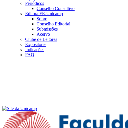
Periódicos
Conselho Consultivo
Editora FE-Unicamp
Sobre
Conselho Editorial
Submissões
Acervo
Clube de Leitores
Expositores
Indicações
FAQ
Menu