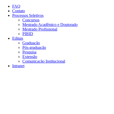
Conteúdo principal
Menu principal
Rodapé
FAQ
Contato
Processos Seletivos
Concursos
Mestrado Acadêmico e Doutorado
Mestrado Profissional
PIBID
Editais
Graduação
Pós-graduação
Pesquisa
Extensão
Comunicação Institucional
Intranet
Aumentar fonte
Diminuir fonte