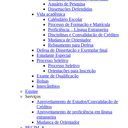
Anuário de Pesquisa
Dissertações Defendidas
Vida acadêmica
Caléndário Escolar
Processo de Formação e Matrícula
Proficiência – Língua Estrangeira
Disciplinas e Convalidação de Créditos
Mudança de Orientador
Religamento para Defesa
Defesa de Dissertação e Exemplar final
Estudante Especial
Processo Seletivo
Processo Seletivo
Orientações para Inscrição
Exame de Qualificação
Bolsas
Intercâmbios
Equipe
Serviços
Aproveitamento de Estudos/Convalidação de
Créditos
Aproveitamento de proficiência em língua
estrangeira
Mudança de Orientador
PECIM ↗