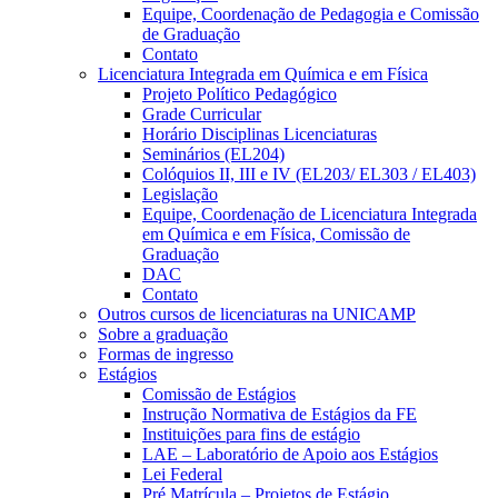
Equipe, Coordenação de Pedagogia e Comissão
de Graduação
Contato
Licenciatura Integrada em Química e em Física
Projeto Político Pedagógico
Grade Curricular
Horário Disciplinas Licenciaturas
Seminários (EL204)
Colóquios II, III e IV (EL203/ EL303 / EL403)
Legislação
Equipe, Coordenação de Licenciatura Integrada
em Química e em Física, Comissão de
Graduação
DAC
Contato
Outros cursos de licenciaturas na UNICAMP
Sobre a graduação
Formas de ingresso
Estágios
Comissão de Estágios
Instrução Normativa de Estágios da FE
Instituições para fins de estágio
LAE – Laboratório de Apoio aos Estágios
Lei Federal
Pré Matrícula – Projetos de Estágio