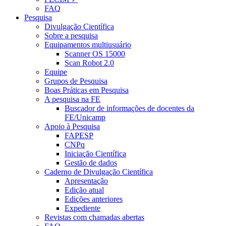
FAQ
Pesquisa
Divulgação Científica
Sobre a pesquisa
Equipamentos multiusuário
Scanner OS 15000
Scan Robot 2.0
Equipe
Grupos de Pesquisa
Boas Práticas em Pesquisa
A pesquisa na FE
Buscador de informações de docentes da
FE/Unicamp
Apoio à Pesquisa
FAPESP
CNPq
Iniciação Científica
Gestão de dados
Caderno de Divulgação Científica
Apresentação
Edição atual
Edições anteriores
Expediente
Revistas com chamadas abertas