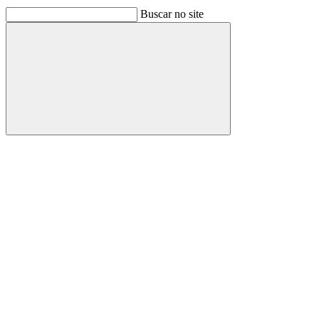
Buscar no site
Buscar
Link para o Facebook
Link para o Linkedin