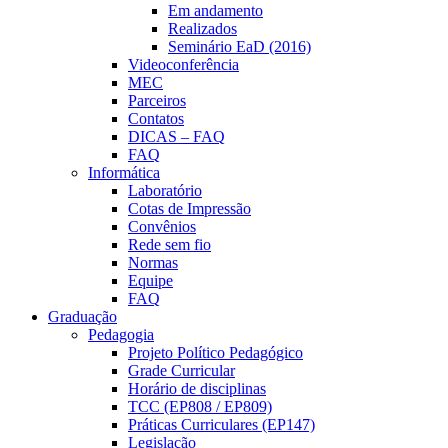
Em andamento
Realizados
Seminário EaD (2016)
Videoconferência
MEC
Parceiros
Contatos
DICAS – FAQ
FAQ
Informática
Laboratório
Cotas de Impressão
Convênios
Rede sem fio
Normas
Equipe
FAQ
Graduação
Pedagogia
Projeto Político Pedagógico
Grade Curricular
Horário de disciplinas
TCC (EP808 / EP809)
Práticas Curriculares (EP147)
Legislação