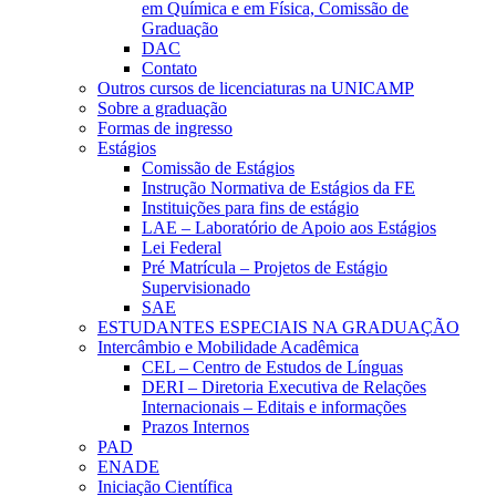
em Química e em Física, Comissão de
Graduação
DAC
Contato
Outros cursos de licenciaturas na UNICAMP
Sobre a graduação
Formas de ingresso
Estágios
Comissão de Estágios
Instrução Normativa de Estágios da FE
Instituições para fins de estágio
LAE – Laboratório de Apoio aos Estágios
Lei Federal
Pré Matrícula – Projetos de Estágio
Supervisionado
SAE
ESTUDANTES ESPECIAIS NA GRADUAÇÃO
Intercâmbio e Mobilidade Acadêmica
CEL – Centro de Estudos de Línguas
DERI – Diretoria Executiva de Relações
Internacionais – Editais e informações
Prazos Internos
PAD
ENADE
Iniciação Científica