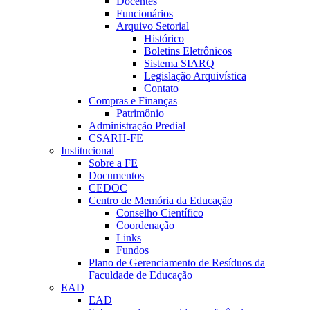
Docentes
Funcionários
Arquivo Setorial
Histórico
Boletins Eletrônicos
Sistema SIARQ
Legislação Arquivística
Contato
Compras e Finanças
Patrimônio
Administração Predial
CSARH-FE
Institucional
Sobre a FE
Documentos
CEDOC
Centro de Memória da Educação
Conselho Científico
Coordenação
Links
Fundos
Plano de Gerenciamento de Resíduos da
Faculdade de Educação
EAD
EAD