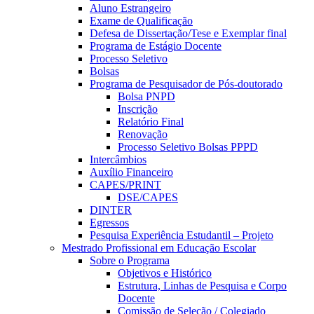
Aluno Estrangeiro
Exame de Qualificação
Defesa de Dissertação/Tese e Exemplar final
Programa de Estágio Docente
Processo Seletivo
Bolsas
Programa de Pesquisador de Pós-doutorado
Bolsa PNPD
Inscrição
Relatório Final
Renovação
Processo Seletivo Bolsas PPPD
Intercâmbios
Auxílio Financeiro
CAPES/PRINT
DSE/CAPES
DINTER
Egressos
Pesquisa Experiência Estudantil – Projeto
Mestrado Profissional em Educação Escolar
Sobre o Programa
Objetivos e Histórico
Estrutura, Linhas de Pesquisa e Corpo
Docente
Comissão de Seleção / Colegiado