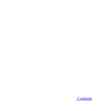
Diminuir fonte
Contraste