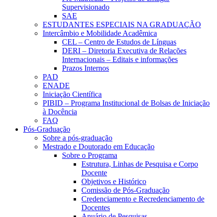
Supervisionado
SAE
ESTUDANTES ESPECIAIS NA GRADUAÇÃO
Intercâmbio e Mobilidade Acadêmica
CEL – Centro de Estudos de Línguas
DERI – Diretoria Executiva de Relações
Internacionais – Editais e informações
Prazos Internos
PAD
ENADE
Iniciação Científica
PIBID – Programa Institucional de Bolsas de Iniciação
à Docência
FAQ
Pós-Graduação
Sobre a pós-graduação
Mestrado e Doutorado em Educação
Sobre o Programa
Estrutura, Linhas de Pesquisa e Corpo
Docente
Objetivos e Histórico
Comissão de Pós-Graduação
Credenciamento e Recredenciamento de
Docentes
Anuário de Pesquisas