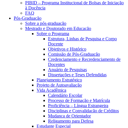
PIBID – Programa Institucional de Bolsas de Iniciação
à Docência
FAQ
Pós-Graduação
Sobre a pós-graduação
Mestrado e Doutorado em Educação
Sobre o Programa
Estrutura, Linhas de Pesquisa e Corpo
Docente
Objetivos e Histórico
Comissão de Pós-Graduação
Credenciamento e Recredenciamento de
Docentes
Anuário de Pesquisas
Dissertações e Teses Defendidas
Planejamento Estratégico
Projeto de Autoavaliação
Vida Acadêmica
Calendário Escolar
Processo de Formação e Matrícula
Proficiência – Língua Estrangeira
Disciplinas e Convalidação de Créditos
Mudança de Orientador
Religamento para Defesa
Estudante Especial