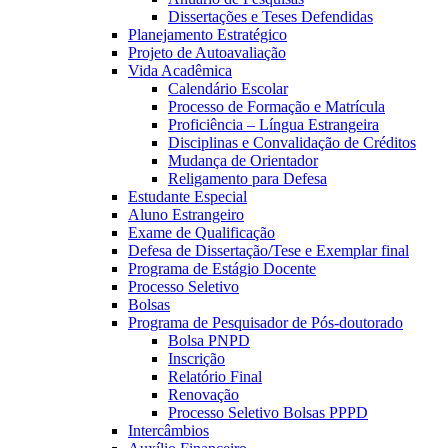
Dissertações e Teses Defendidas
Planejamento Estratégico
Projeto de Autoavaliação
Vida Acadêmica
Calendário Escolar
Processo de Formação e Matrícula
Proficiência – Língua Estrangeira
Disciplinas e Convalidação de Créditos
Mudança de Orientador
Religamento para Defesa
Estudante Especial
Aluno Estrangeiro
Exame de Qualificação
Defesa de Dissertação/Tese e Exemplar final
Programa de Estágio Docente
Processo Seletivo
Bolsas
Programa de Pesquisador de Pós-doutorado
Bolsa PNPD
Inscrição
Relatório Final
Renovação
Processo Seletivo Bolsas PPPD
Intercâmbios