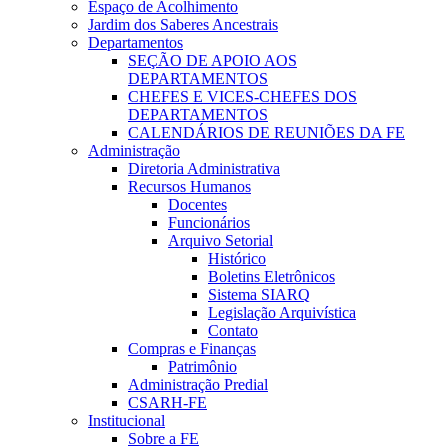
Espaço de Acolhimento
Jardim dos Saberes Ancestrais
Departamentos
SEÇÃO DE APOIO AOS
DEPARTAMENTOS
CHEFES E VICES-CHEFES DOS
DEPARTAMENTOS
CALENDÁRIOS DE REUNIÕES DA FE
Administração
Diretoria Administrativa
Recursos Humanos
Docentes
Funcionários
Arquivo Setorial
Histórico
Boletins Eletrônicos
Sistema SIARQ
Legislação Arquivística
Contato
Compras e Finanças
Patrimônio
Administração Predial
CSARH-FE
Institucional
Sobre a FE