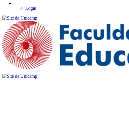
Login