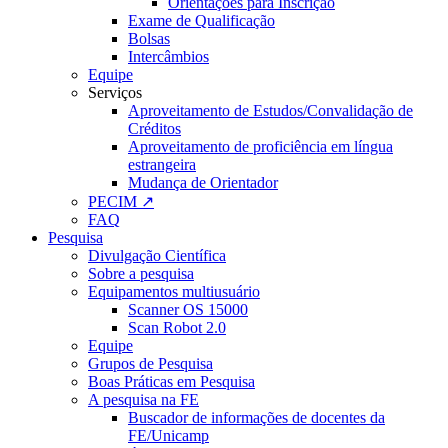
Orientações para Inscrição
Exame de Qualificação
Bolsas
Intercâmbios
Equipe
Serviços
Aproveitamento de Estudos/Convalidação de
Créditos
Aproveitamento de proficiência em língua
estrangeira
Mudança de Orientador
PECIM ↗
FAQ
Pesquisa
Divulgação Científica
Sobre a pesquisa
Equipamentos multiusuário
Scanner OS 15000
Scan Robot 2.0
Equipe
Grupos de Pesquisa
Boas Práticas em Pesquisa
A pesquisa na FE
Buscador de informações de docentes da
FE/Unicamp