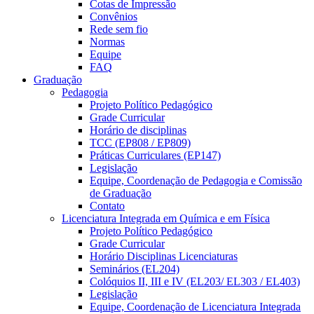
Cotas de Impressão
Convênios
Rede sem fio
Normas
Equipe
FAQ
Graduação
Pedagogia
Projeto Político Pedagógico
Grade Curricular
Horário de disciplinas
TCC (EP808 / EP809)
Práticas Curriculares (EP147)
Legislação
Equipe, Coordenação de Pedagogia e Comissão
de Graduação
Contato
Licenciatura Integrada em Química e em Física
Projeto Político Pedagógico
Grade Curricular
Horário Disciplinas Licenciaturas
Seminários (EL204)
Colóquios II, III e IV (EL203/ EL303 / EL403)
Legislação
Equipe, Coordenação de Licenciatura Integrada