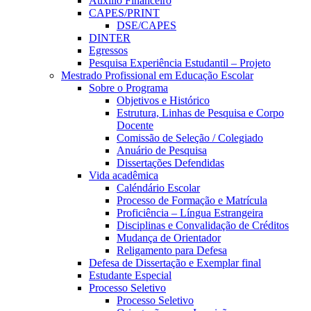
Auxílio Financeiro
CAPES/PRINT
DSE/CAPES
DINTER
Egressos
Pesquisa Experiência Estudantil – Projeto
Mestrado Profissional em Educação Escolar
Sobre o Programa
Objetivos e Histórico
Estrutura, Linhas de Pesquisa e Corpo
Docente
Comissão de Seleção / Colegiado
Anuário de Pesquisa
Dissertações Defendidas
Vida acadêmica
Caléndário Escolar
Processo de Formação e Matrícula
Proficiência – Língua Estrangeira
Disciplinas e Convalidação de Créditos
Mudança de Orientador
Religamento para Defesa
Defesa de Dissertação e Exemplar final
Estudante Especial
Processo Seletivo
Processo Seletivo