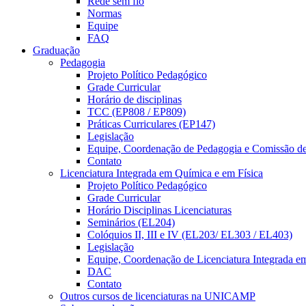
Rede sem fio
Normas
Equipe
FAQ
Graduação
Pedagogia
Projeto Político Pedagógico
Grade Curricular
Horário de disciplinas
TCC (EP808 / EP809)
Práticas Curriculares (EP147)
Legislação
Equipe, Coordenação de Pedagogia e Comissão d
Contato
Licenciatura Integrada em Química e em Física
Projeto Político Pedagógico
Grade Curricular
Horário Disciplinas Licenciaturas
Seminários (EL204)
Colóquios II, III e IV (EL203/ EL303 / EL403)
Legislação
Equipe, Coordenação de Licenciatura Integrada e
DAC
Contato
Outros cursos de licenciaturas na UNICAMP