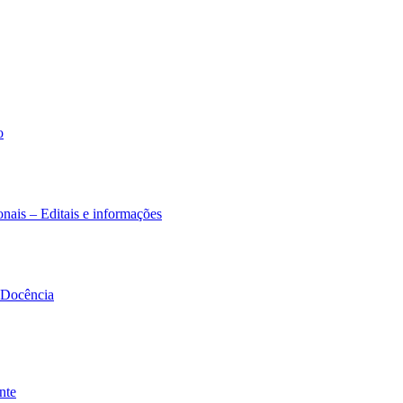
o
nais – Editais e informações
à Docência
nte