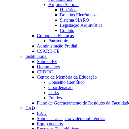
Arquivo Setorial
Histórico
Boletins Eletrônicos
Sistema SIARQ
Legislação Arquivística
Contato
Compras e Finanças
Patrimônio
Administração Predial
CSARH-FE
Institucional
Sobre a FE
Documentos
CEDOC
Centro de Memória da Educação
Conselho Científico
Coordenação
Links
Fundos
Plano de Gerenciamento de Resíduos da Faculdad
EAD
EAD
Sobre as salas para videoconferências
Equipamentos
Recursos Tecnológicos