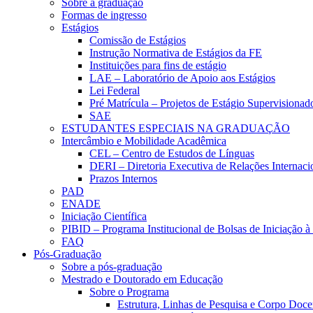
Sobre a graduação
Formas de ingresso
Estágios
Comissão de Estágios
Instrução Normativa de Estágios da FE
Instituições para fins de estágio
LAE – Laboratório de Apoio aos Estágios
Lei Federal
Pré Matrícula – Projetos de Estágio Supervisionad
SAE
ESTUDANTES ESPECIAIS NA GRADUAÇÃO
Intercâmbio e Mobilidade Acadêmica
CEL – Centro de Estudos de Línguas
DERI – Diretoria Executiva de Relações Internacio
Prazos Internos
PAD
ENADE
Iniciação Científica
PIBID – Programa Institucional de Bolsas de Iniciação 
FAQ
Pós-Graduação
Sobre a pós-graduação
Mestrado e Doutorado em Educação
Sobre o Programa
Estrutura, Linhas de Pesquisa e Corpo Doce