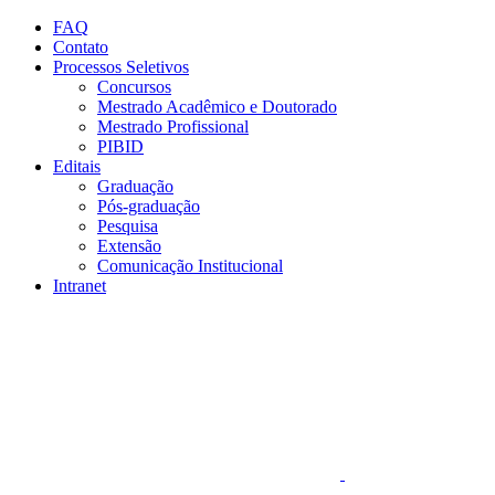
Conteúdo principal
Menu principal
Rodapé
FAQ
Contato
Processos Seletivos
Concursos
Mestrado Acadêmico e Doutorado
Mestrado Profissional
PIBID
Editais
Graduação
Pós-graduação
Pesquisa
Extensão
Comunicação Institucional
Intranet
Aumentar fonte