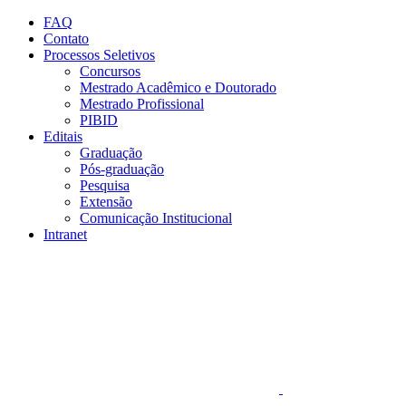
Conteúdo principal
Menu principal
Rodapé
FAQ
Contato
Processos Seletivos
Concursos
Mestrado Acadêmico e Doutorado
Mestrado Profissional
PIBID
Editais
Graduação
Pós-graduação
Pesquisa
Extensão
Comunicação Institucional
Intranet
Aumentar fonte