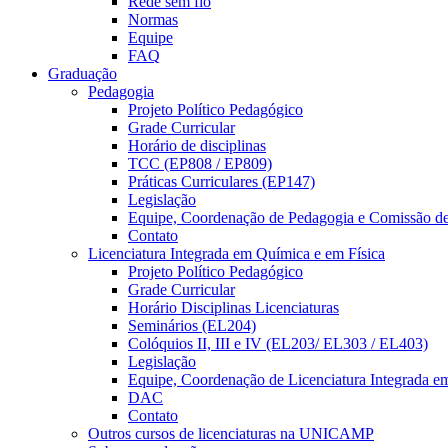
Rede sem fio
Normas
Equipe
FAQ
Graduação
Pedagogia
Projeto Político Pedagógico
Grade Curricular
Horário de disciplinas
TCC (EP808 / EP809)
Práticas Curriculares (EP147)
Legislação
Equipe, Coordenação de Pedagogia e Comissão d
Contato
Licenciatura Integrada em Química e em Física
Projeto Político Pedagógico
Grade Curricular
Horário Disciplinas Licenciaturas
Seminários (EL204)
Colóquios II, III e IV (EL203/ EL303 / EL403)
Legislação
Equipe, Coordenação de Licenciatura Integrada e
DAC
Contato
Outros cursos de licenciaturas na UNICAMP