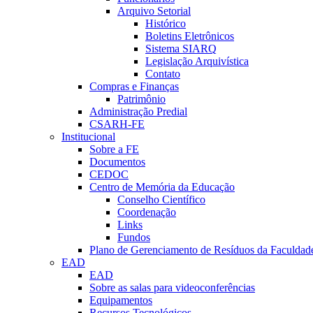
Arquivo Setorial
Histórico
Boletins Eletrônicos
Sistema SIARQ
Legislação Arquivística
Contato
Compras e Finanças
Patrimônio
Administração Predial
CSARH-FE
Institucional
Sobre a FE
Documentos
CEDOC
Centro de Memória da Educação
Conselho Científico
Coordenação
Links
Fundos
Plano de Gerenciamento de Resíduos da Faculdad
EAD
EAD
Sobre as salas para videoconferências
Equipamentos
Recursos Tecnológicos