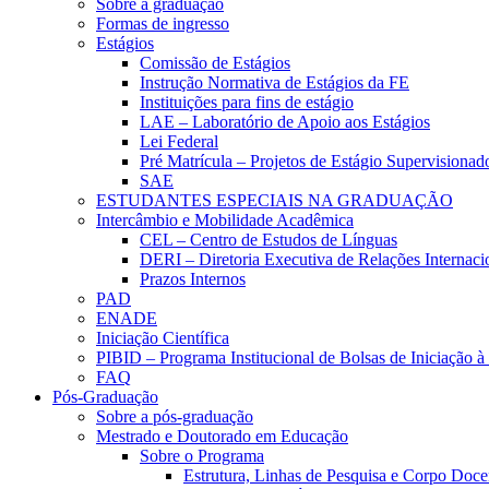
Sobre a graduação
Formas de ingresso
Estágios
Comissão de Estágios
Instrução Normativa de Estágios da FE
Instituições para fins de estágio
LAE – Laboratório de Apoio aos Estágios
Lei Federal
Pré Matrícula – Projetos de Estágio Supervisionad
SAE
ESTUDANTES ESPECIAIS NA GRADUAÇÃO
Intercâmbio e Mobilidade Acadêmica
CEL – Centro de Estudos de Línguas
DERI – Diretoria Executiva de Relações Internacio
Prazos Internos
PAD
ENADE
Iniciação Científica
PIBID – Programa Institucional de Bolsas de Iniciação 
FAQ
Pós-Graduação
Sobre a pós-graduação
Mestrado e Doutorado em Educação
Sobre o Programa
Estrutura, Linhas de Pesquisa e Corpo Doce