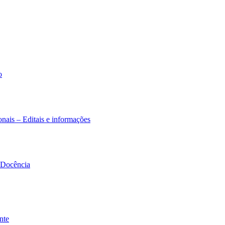
o
nais – Editais e informações
à Docência
nte