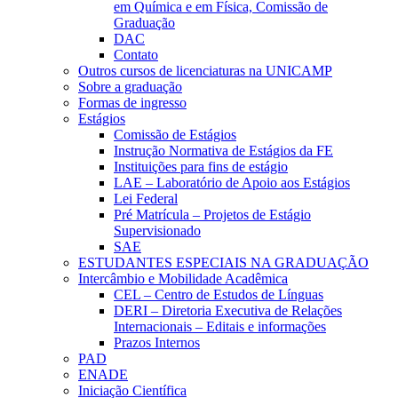
em Química e em Física, Comissão de
Graduação
DAC
Contato
Outros cursos de licenciaturas na UNICAMP
Sobre a graduação
Formas de ingresso
Estágios
Comissão de Estágios
Instrução Normativa de Estágios da FE
Instituições para fins de estágio
LAE – Laboratório de Apoio aos Estágios
Lei Federal
Pré Matrícula – Projetos de Estágio
Supervisionado
SAE
ESTUDANTES ESPECIAIS NA GRADUAÇÃO
Intercâmbio e Mobilidade Acadêmica
CEL – Centro de Estudos de Línguas
DERI – Diretoria Executiva de Relações
Internacionais – Editais e informações
Prazos Internos
PAD
ENADE
Iniciação Científica