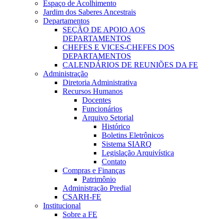
Espaço de Acolhimento
Jardim dos Saberes Ancestrais
Departamentos
SEÇÃO DE APOIO AOS
DEPARTAMENTOS
CHEFES E VICES-CHEFES DOS
DEPARTAMENTOS
CALENDÁRIOS DE REUNIÕES DA FE
Administração
Diretoria Administrativa
Recursos Humanos
Docentes
Funcionários
Arquivo Setorial
Histórico
Boletins Eletrônicos
Sistema SIARQ
Legislação Arquivística
Contato
Compras e Finanças
Patrimônio
Administração Predial
CSARH-FE
Institucional
Sobre a FE