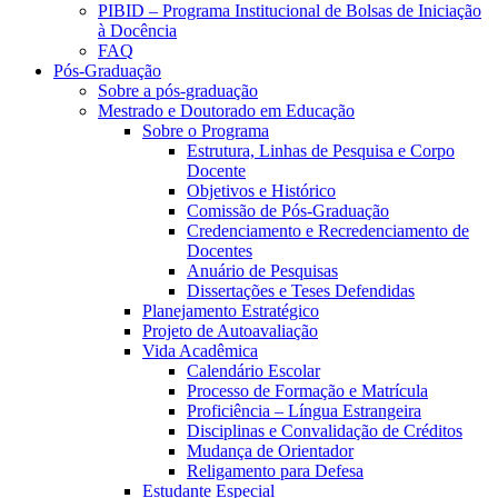
PIBID – Programa Institucional de Bolsas de Iniciação
à Docência
FAQ
Pós-Graduação
Sobre a pós-graduação
Mestrado e Doutorado em Educação
Sobre o Programa
Estrutura, Linhas de Pesquisa e Corpo
Docente
Objetivos e Histórico
Comissão de Pós-Graduação
Credenciamento e Recredenciamento de
Docentes
Anuário de Pesquisas
Dissertações e Teses Defendidas
Planejamento Estratégico
Projeto de Autoavaliação
Vida Acadêmica
Calendário Escolar
Processo de Formação e Matrícula
Proficiência – Língua Estrangeira
Disciplinas e Convalidação de Créditos
Mudança de Orientador
Religamento para Defesa
Estudante Especial