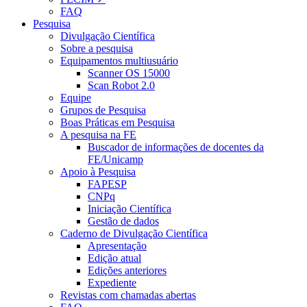
FAQ
Pesquisa
Divulgação Científica
Sobre a pesquisa
Equipamentos multiusuário
Scanner OS 15000
Scan Robot 2.0
Equipe
Grupos de Pesquisa
Boas Práticas em Pesquisa
A pesquisa na FE
Buscador de informações de docentes da
FE/Unicamp
Apoio à Pesquisa
FAPESP
CNPq
Iniciação Científica
Gestão de dados
Caderno de Divulgação Científica
Apresentação
Edição atual
Edições anteriores
Expediente
Revistas com chamadas abertas