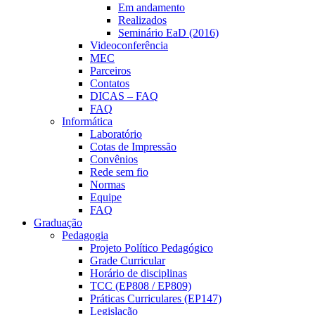
Em andamento
Realizados
Seminário EaD (2016)
Videoconferência
MEC
Parceiros
Contatos
DICAS – FAQ
FAQ
Informática
Laboratório
Cotas de Impressão
Convênios
Rede sem fio
Normas
Equipe
FAQ
Graduação
Pedagogia
Projeto Político Pedagógico
Grade Curricular
Horário de disciplinas
TCC (EP808 / EP809)
Práticas Curriculares (EP147)
Legislação