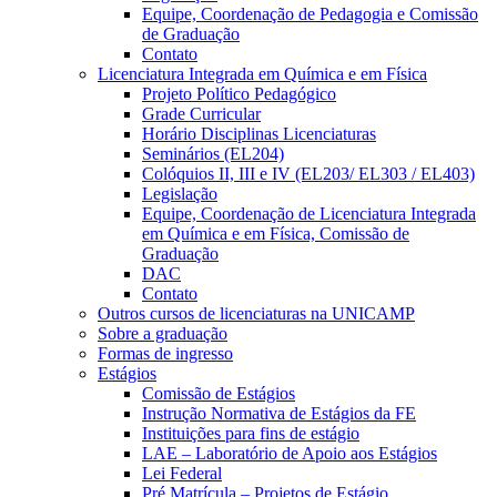
Equipe, Coordenação de Pedagogia e Comissão
de Graduação
Contato
Licenciatura Integrada em Química e em Física
Projeto Político Pedagógico
Grade Curricular
Horário Disciplinas Licenciaturas
Seminários (EL204)
Colóquios II, III e IV (EL203/ EL303 / EL403)
Legislação
Equipe, Coordenação de Licenciatura Integrada
em Química e em Física, Comissão de
Graduação
DAC
Contato
Outros cursos de licenciaturas na UNICAMP
Sobre a graduação
Formas de ingresso
Estágios
Comissão de Estágios
Instrução Normativa de Estágios da FE
Instituições para fins de estágio
LAE – Laboratório de Apoio aos Estágios
Lei Federal
Pré Matrícula – Projetos de Estágio