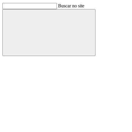
Buscar no site
Buscar
Link para o Facebook
Link para o Linkedin