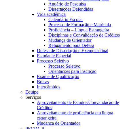
Anuário de Pesquisa
Dissertações Defendidas
Vida acadêmica
Caléndário Escolar
Processo de Formação e Matrícula
Proficiência – Língua Estrangeira
Disciplinas e Convalidação de Créditos
Mudança de Orientador
Religamento para Defesa
Defesa de Dissertação e Exemplar final
Estudante Especial
Processo Seletivo
Processo Seletivo
Orientações para Inscrição
Exame de Qualificação
Bolsas
Intercâmbios
Equipe
Serviços
Aproveitamento de Estudos/Convalidação de
Créditos
Aproveitamento de proficiência em língua
estrangeira
Mudança de Orientador
PECIM ↗