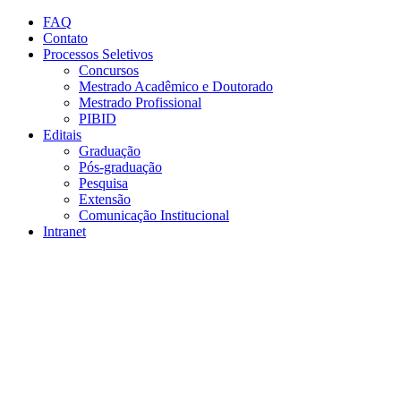
Conteúdo principal
Menu principal
Rodapé
FAQ
Contato
Processos Seletivos
Concursos
Mestrado Acadêmico e Doutorado
Mestrado Profissional
PIBID
Editais
Graduação
Pós-graduação
Pesquisa
Extensão
Comunicação Institucional
Intranet
Aumentar fonte
Diminuir fonte