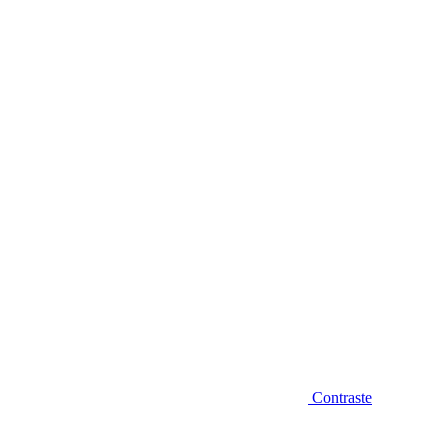
Diminuir fonte
Contraste