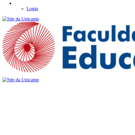
Login