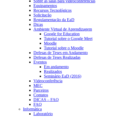
Sobre as salas para videoconferências
Equipamentos
Recursos Tecnológicos
Solicitação
Regulamentação da EaD
Dicas
Ambiente Virtual de Aprendizagem
Google for Education
Tutorial sobre o Google Meet
Moodle
Tutorial sobre o Moodle
Defesas de Teses em Andamento
Defesas de Teses Realizadas
Eventos
Em andamento
Realizados
Seminário EaD (2016)
Videoconferência
MEC
Parceiros
Contatos
DICAS – FAQ
FAQ
Informática
Laboratório