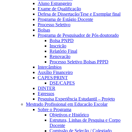
Aluno Estrangeiro
Exame de Qualificação
Defesa de Dissertação/Tese e Exemplar final
Programa de Estágio Docente
Processo Seletivo
Bolsas
Programa de Pesquisador de Pós-doutorado
Bolsa PNPD
Inscrição
Relatório Final
Renovação
Processo Seletivo Bolsas PPPD
Intercâmbios
Auxílio Financeiro
CAPES/PRINT
DSE/CAPES
DINTER
Egressos
Pesquisa Experiência Estudantil – Projeto
Mestrado Profissional em Educação Escolar
Sobre o Programa
Objetivos e Histórico
Estrutura, Linhas de Pesquisa e Corpo
Docente
Comissão de Seleção / Colegiado