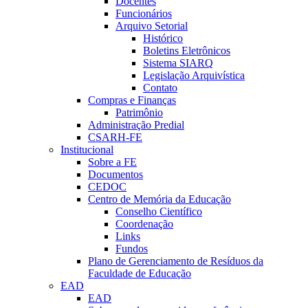
Docentes
Funcionários
Arquivo Setorial
Histórico
Boletins Eletrônicos
Sistema SIARQ
Legislação Arquivística
Contato
Compras e Finanças
Patrimônio
Administração Predial
CSARH-FE
Institucional
Sobre a FE
Documentos
CEDOC
Centro de Memória da Educação
Conselho Científico
Coordenação
Links
Fundos
Plano de Gerenciamento de Resíduos da
Faculdade de Educação
EAD
EAD