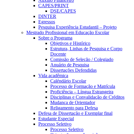
Auxílio Financeiro
CAPES/PRINT
DSE/CAPES
DINTER
Egressos
Pesquisa Experiência Estudantil – Projeto
Mestrado Profissional em Educação Escolar
Sobre o Programa
Objetivos e Histórico
Estrutura, Linhas de Pesquisa e Corpo
Docente
Comissão de Seleção / Colegiado
Anuário de Pesquisa
Dissertações Defendidas
Vida acadêmica
Caléndário Escolar
Processo de Formação e Matrícula
Proficiência – Língua Estrangeira
Disciplinas e Convalidação de Créditos
Mudança de Orientador
Religamento para Defesa
Defesa de Dissertação e Exemplar final
Estudante Especial
Processo Seletivo
Processo Seletivo