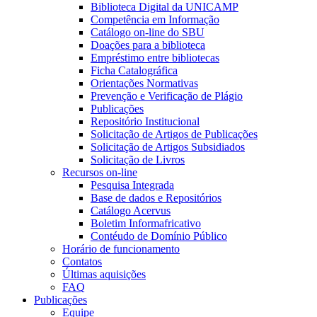
Biblioteca Digital da UNICAMP
Competência em Informação
Catálogo on-line do SBU
Doações para a biblioteca
Empréstimo entre bibliotecas
Ficha Catalográfica
Orientações Normativas
Prevenção e Verificação de Plágio
Publicações
Repositório Institucional
Solicitação de Artigos de Publicações
Solicitação de Artigos Subsidiados
Solicitação de Livros
Recursos on-line
Pesquisa Integrada
Base de dados e Repositórios
Catálogo Acervus
Boletim Informafricativo
Contéudo de Domínio Público
Horário de funcionamento
Contatos
Últimas aquisições
FAQ
Publicações
Equipe