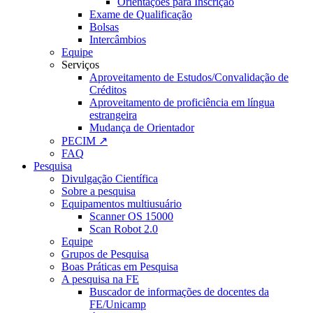
Orientações para Inscrição
Exame de Qualificação
Bolsas
Intercâmbios
Equipe
Serviços
Aproveitamento de Estudos/Convalidação de
Créditos
Aproveitamento de proficiência em língua
estrangeira
Mudança de Orientador
PECIM ↗
FAQ
Pesquisa
Divulgação Científica
Sobre a pesquisa
Equipamentos multiusuário
Scanner OS 15000
Scan Robot 2.0
Equipe
Grupos de Pesquisa
Boas Práticas em Pesquisa
A pesquisa na FE
Buscador de informações de docentes da
FE/Unicamp