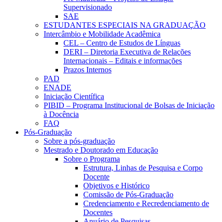
Supervisionado
SAE
ESTUDANTES ESPECIAIS NA GRADUAÇÃO
Intercâmbio e Mobilidade Acadêmica
CEL – Centro de Estudos de Línguas
DERI – Diretoria Executiva de Relações
Internacionais – Editais e informações
Prazos Internos
PAD
ENADE
Iniciação Científica
PIBID – Programa Institucional de Bolsas de Iniciação
à Docência
FAQ
Pós-Graduação
Sobre a pós-graduação
Mestrado e Doutorado em Educação
Sobre o Programa
Estrutura, Linhas de Pesquisa e Corpo
Docente
Objetivos e Histórico
Comissão de Pós-Graduação
Credenciamento e Recredenciamento de
Docentes
Anuário de Pesquisas