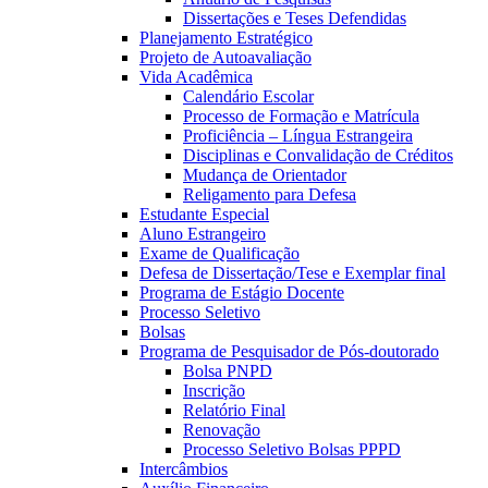
Dissertações e Teses Defendidas
Planejamento Estratégico
Projeto de Autoavaliação
Vida Acadêmica
Calendário Escolar
Processo de Formação e Matrícula
Proficiência – Língua Estrangeira
Disciplinas e Convalidação de Créditos
Mudança de Orientador
Religamento para Defesa
Estudante Especial
Aluno Estrangeiro
Exame de Qualificação
Defesa de Dissertação/Tese e Exemplar final
Programa de Estágio Docente
Processo Seletivo
Bolsas
Programa de Pesquisador de Pós-doutorado
Bolsa PNPD
Inscrição
Relatório Final
Renovação
Processo Seletivo Bolsas PPPD
Intercâmbios