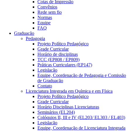
Cotas de Impressão
Convênios
Rede sem fio
Normas
Equipe
FAQ
Graduação
Pedagogia
Projeto Político Pedagógico
Grade Curricular
Horário de disciplinas
TCC (EP808 / EP809)
Práticas Curriculares (EP147)
Legislação
Equipe, Coordenação de Pedagogia e Comissão
de Graduação
Contato
Licenciatura Integrada em Química e em Física
Projeto Político Pedagógico
Grade Curricular
Horário Disciplinas Licenciaturas
Seminários (EL204)
Colóquios II, III e IV (EL203/ EL303 / EL403)
Legislação
Equipe, Coordenação de Licenciatura Integrada