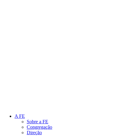
Link para o Instagram
Link para o Youtube
A FE
Sobre a FE
Congregação
Direção