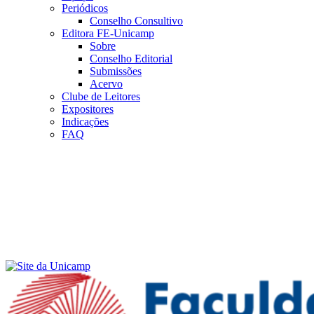
Periódicos
Conselho Consultivo
Editora FE-Unicamp
Sobre
Conselho Editorial
Submissões
Acervo
Clube de Leitores
Expositores
Indicações
FAQ
Menu