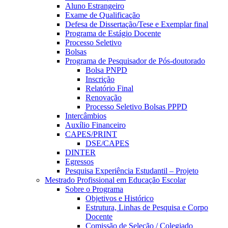
Aluno Estrangeiro
Exame de Qualificação
Defesa de Dissertação/Tese e Exemplar final
Programa de Estágio Docente
Processo Seletivo
Bolsas
Programa de Pesquisador de Pós-doutorado
Bolsa PNPD
Inscrição
Relatório Final
Renovação
Processo Seletivo Bolsas PPPD
Intercâmbios
Auxílio Financeiro
CAPES/PRINT
DSE/CAPES
DINTER
Egressos
Pesquisa Experiência Estudantil – Projeto
Mestrado Profissional em Educação Escolar
Sobre o Programa
Objetivos e Histórico
Estrutura, Linhas de Pesquisa e Corpo
Docente
Comissão de Seleção / Colegiado