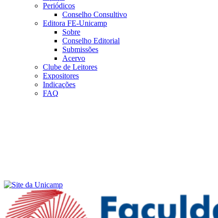
Periódicos
Conselho Consultivo
Editora FE-Unicamp
Sobre
Conselho Editorial
Submissões
Acervo
Clube de Leitores
Expositores
Indicações
FAQ
Menu