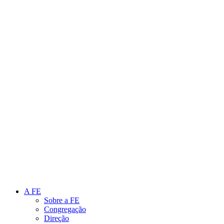
Link para o Instagram
Link para o Youtube
A FE
Sobre a FE
Congregação
Direção