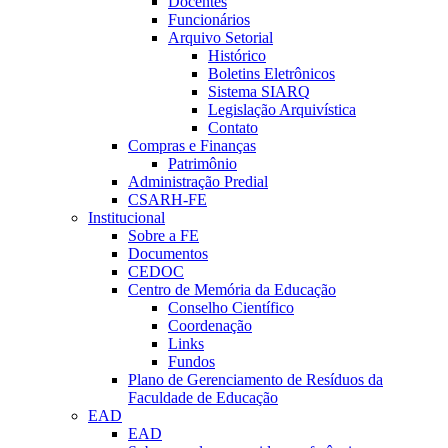
Docentes
Funcionários
Arquivo Setorial
Histórico
Boletins Eletrônicos
Sistema SIARQ
Legislação Arquivística
Contato
Compras e Finanças
Patrimônio
Administração Predial
CSARH-FE
Institucional
Sobre a FE
Documentos
CEDOC
Centro de Memória da Educação
Conselho Científico
Coordenação
Links
Fundos
Plano de Gerenciamento de Resíduos da
Faculdade de Educação
EAD
EAD