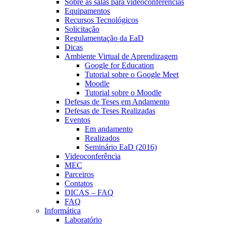
Sobre as salas para videoconferências
Equipamentos
Recursos Tecnológicos
Solicitação
Regulamentação da EaD
Dicas
Ambiente Virtual de Aprendizagem
Google for Education
Tutorial sobre o Google Meet
Moodle
Tutorial sobre o Moodle
Defesas de Teses em Andamento
Defesas de Teses Realizadas
Eventos
Em andamento
Realizados
Seminário EaD (2016)
Videoconferência
MEC
Parceiros
Contatos
DICAS – FAQ
FAQ
Informática
Laboratório