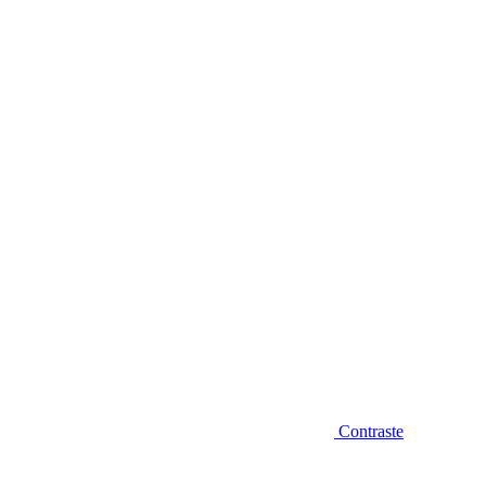
Diminuir fonte
Contraste