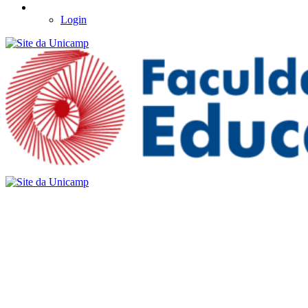
Login