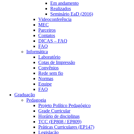
Em andamento
Realizados
Seminário EaD (2016)
Videoconferência
MEC
Parceiros
Contatos
DICAS – FAQ
FAQ
Informática
Laboratório
Cotas de Impressão
Convênios
Rede sem fio
Normas
Equipe
FAQ
Graduação
Pedagogia
Projeto Político Pedagógico
Grade Curricular
Horário de disciplinas
TCC (EP808 / EP809)
Práticas Curriculares (EP147)
Legislação