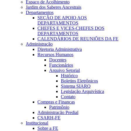
Espaço de Acolhimento
Jardim dos Saberes Ancestrais
Departamentos
SEÇÃO DE APOIO AOS
DEPARTAMENTOS
CHEFES E VICES-CHEFES DOS
DEPARTAMENTOS
CALENDÁRIOS DE REUNIÕES DA FE
Administração
Diretoria Administrativa
Recursos Humanos
Docentes
Funcionários
Arquivo Setorial
Histórico
Boletins Eletrônicos
Sistema SIARQ
Legislação Arquivística
Contato
Compras e Finanças
Patrimônio
Administração Predial
CSARH-FE
Institucional
Sobre a FE