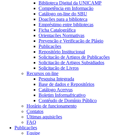
Biblioteca Digital da UNICAMP
Competência em Informação
Catálogo on-line do SBU
Doações para a biblioteca
Empréstimo entre bibliotecas
Ficha Catalográfica
Orientações Normativas
Prevenção e Verificação de Plágio
Publicações
Repositório Institucional
Solicitação de Artigos de Publicações
Solicitação de Artigos Subsidiados
Solicitação de Livros
Recursos on-line
Pesquisa Integrada
Base de dados e Repositórios
Catálogo Acervus
Boletim Informafricativo
Contéudo de Domínio Público
Horário de funcionamento
Contatos
Últimas aquisições
FAQ
Publicações
Equipe