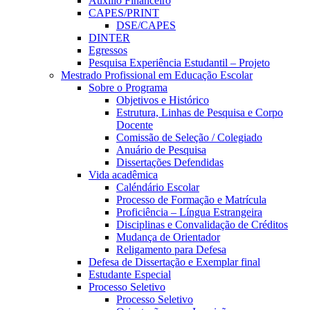
Auxílio Financeiro
CAPES/PRINT
DSE/CAPES
DINTER
Egressos
Pesquisa Experiência Estudantil – Projeto
Mestrado Profissional em Educação Escolar
Sobre o Programa
Objetivos e Histórico
Estrutura, Linhas de Pesquisa e Corpo
Docente
Comissão de Seleção / Colegiado
Anuário de Pesquisa
Dissertações Defendidas
Vida acadêmica
Caléndário Escolar
Processo de Formação e Matrícula
Proficiência – Língua Estrangeira
Disciplinas e Convalidação de Créditos
Mudança de Orientador
Religamento para Defesa
Defesa de Dissertação e Exemplar final
Estudante Especial
Processo Seletivo
Processo Seletivo