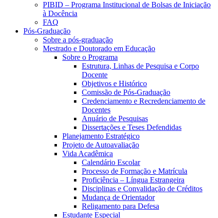
PIBID – Programa Institucional de Bolsas de Iniciação
à Docência
FAQ
Pós-Graduação
Sobre a pós-graduação
Mestrado e Doutorado em Educação
Sobre o Programa
Estrutura, Linhas de Pesquisa e Corpo
Docente
Objetivos e Histórico
Comissão de Pós-Graduação
Credenciamento e Recredenciamento de
Docentes
Anuário de Pesquisas
Dissertações e Teses Defendidas
Planejamento Estratégico
Projeto de Autoavaliação
Vida Acadêmica
Calendário Escolar
Processo de Formação e Matrícula
Proficiência – Língua Estrangeira
Disciplinas e Convalidação de Créditos
Mudança de Orientador
Religamento para Defesa
Estudante Especial