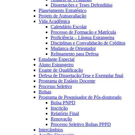
Dissertações e Teses Defendidas
Planejamento Estratégico
Projeto de Autoavaliação
Vida Acadêmica
Calendário Escolar
Processo de Formação e Matrícula
Proficiência – Língua Estrangeira
Disciplinas e Convalidação de Créditos
Mudança de Orientador
Religamento para Defesa
Estudante Especial
Aluno Estrangeiro
Exame de Qualificação
Defesa de Dissertação/Tese e Exemplar final
Programa de Estágio Docente
Processo Seletivo
Bolsas
Programa de Pesquisador de Pós-doutorado
Bolsa PNPD
Inscrição
Relatório Final
Renovação
Processo Seletivo Bolsas PPPD
Intercâmbios