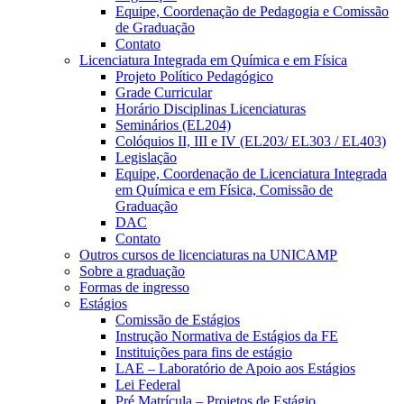
Equipe, Coordenação de Pedagogia e Comissão
de Graduação
Contato
Licenciatura Integrada em Química e em Física
Projeto Político Pedagógico
Grade Curricular
Horário Disciplinas Licenciaturas
Seminários (EL204)
Colóquios II, III e IV (EL203/ EL303 / EL403)
Legislação
Equipe, Coordenação de Licenciatura Integrada
em Química e em Física, Comissão de
Graduação
DAC
Contato
Outros cursos de licenciaturas na UNICAMP
Sobre a graduação
Formas de ingresso
Estágios
Comissão de Estágios
Instrução Normativa de Estágios da FE
Instituições para fins de estágio
LAE – Laboratório de Apoio aos Estágios
Lei Federal
Pré Matrícula – Projetos de Estágio