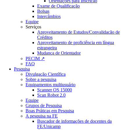
Orientações para Inscrição
Exame de Qualificação
Bolsas
Intercâmbios
Equipe
Serviços
Aproveitamento de Estudos/Convalidação de
Créditos
Aproveitamento de proficiência em língua
estrangeira
Mudança de Orientador
PECIM ↗
FAQ
Pesquisa
Divulgação Científica
Sobre a pesquisa
Equipamentos multiusuário
Scanner OS 15000
Scan Robot 2.0
Equipe
Grupos de Pesquisa
Boas Práticas em Pesquisa
A pesquisa na FE
Buscador de informações de docentes da
FE/Unicamp