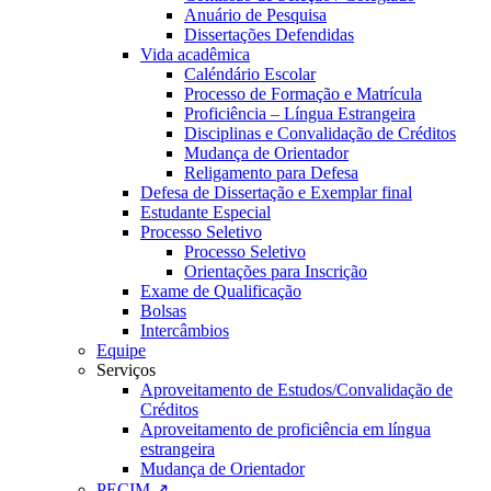
Anuário de Pesquisa
Dissertações Defendidas
Vida acadêmica
Caléndário Escolar
Processo de Formação e Matrícula
Proficiência – Língua Estrangeira
Disciplinas e Convalidação de Créditos
Mudança de Orientador
Religamento para Defesa
Defesa de Dissertação e Exemplar final
Estudante Especial
Processo Seletivo
Processo Seletivo
Orientações para Inscrição
Exame de Qualificação
Bolsas
Intercâmbios
Equipe
Serviços
Aproveitamento de Estudos/Convalidação de
Créditos
Aproveitamento de proficiência em língua
estrangeira
Mudança de Orientador
PECIM ↗