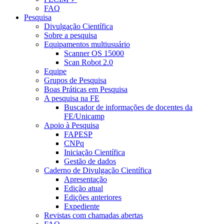
FAQ
Pesquisa
Divulgação Científica
Sobre a pesquisa
Equipamentos multiusuário
Scanner OS 15000
Scan Robot 2.0
Equipe
Grupos de Pesquisa
Boas Práticas em Pesquisa
A pesquisa na FE
Buscador de informações de docentes da
FE/Unicamp
Apoio à Pesquisa
FAPESP
CNPq
Iniciação Científica
Gestão de dados
Caderno de Divulgação Científica
Apresentação
Edição atual
Edições anteriores
Expediente
Revistas com chamadas abertas