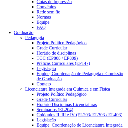
Cotas de Impressão
Convênios
Rede sem fio
Normas
Equipe
FAQ
Graduação
Pedagogia
Projeto Político Pedagógico
Grade Curricular
Horário de disciplinas
TCC (EP808 / EP809)
Práticas Curriculares (EP147)
Legislação
Equipe, Coordenação de Pedagogia e Comissão
de Graduação
Contato
Licenciatura Integrada em Química e em Física
Projeto Político Pedagógico
Grade Curricular
Horário Disciplinas Licenciaturas
Seminários (EL204)
Colóquios II, III e IV (EL203/ EL303 / EL403)
Legislação
Equipe, Coordenação de Licenciatura Integrada