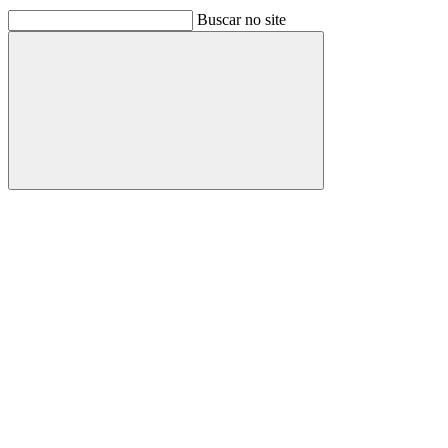
Buscar no site
Buscar
Link para o Facebook
Link para o Linkedin