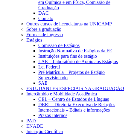
em Química e em Física, Comissão de
Graduação
DAC
Contato
Outros cursos de licenciaturas na UNICAMP
Sobre a graduação
Formas de ingresso
Estágios
Comissão de Estágios
Instrução Normativa de Estágios da FE
Instituições para fins de estágio
LAE – Laboratório de Apoio aos Estágios
Lei Federal
Pré Matrícula – Projetos de Estágio
Supervisionado
SAE
ESTUDANTES ESPECIAIS NA GRADUAÇÃO
Intercâmbio e Mobilidade Acadêmica
CEL – Centro de Estudos de Línguas
DERI – Diretoria Executiva de Relações
Internacionais – Editais e informações
Prazos Internos
PAD
ENADE
Iniciação Científica