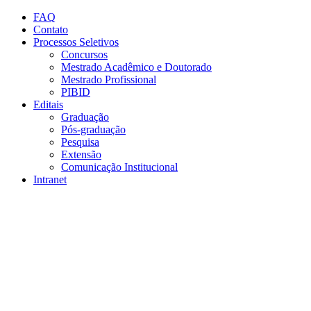
Conteúdo principal
Menu principal
Rodapé
FAQ
Contato
Processos Seletivos
Concursos
Mestrado Acadêmico e Doutorado
Mestrado Profissional
PIBID
Editais
Graduação
Pós-graduação
Pesquisa
Extensão
Comunicação Institucional
Intranet
Aumentar fonte
Diminuir fonte