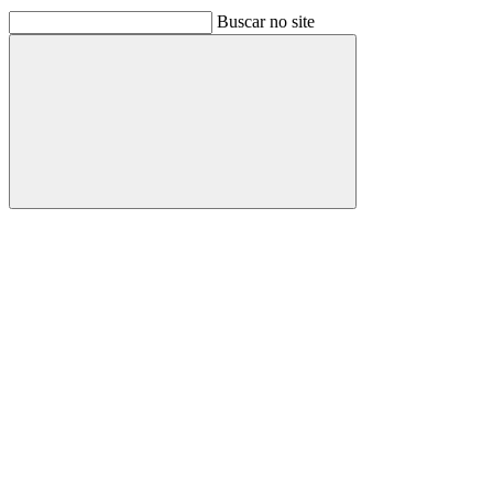
Buscar no site
Buscar
Link para o Facebook
Link para o Linkedin