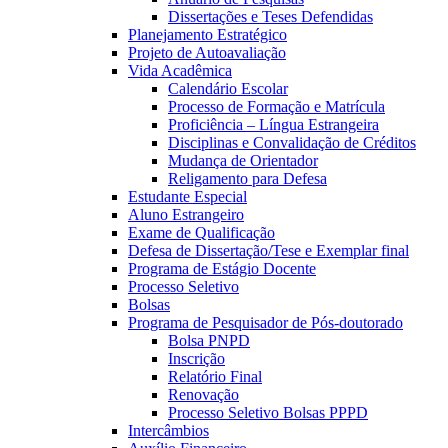
Dissertações e Teses Defendidas
Planejamento Estratégico
Projeto de Autoavaliação
Vida Acadêmica
Calendário Escolar
Processo de Formação e Matrícula
Proficiência – Língua Estrangeira
Disciplinas e Convalidação de Créditos
Mudança de Orientador
Religamento para Defesa
Estudante Especial
Aluno Estrangeiro
Exame de Qualificação
Defesa de Dissertação/Tese e Exemplar final
Programa de Estágio Docente
Processo Seletivo
Bolsas
Programa de Pesquisador de Pós-doutorado
Bolsa PNPD
Inscrição
Relatório Final
Renovação
Processo Seletivo Bolsas PPPD
Intercâmbios