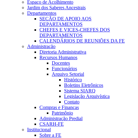
Espaço de Acolhimento
Jardim dos Saberes Ancestrais
Departamentos
SEÇÃO DE APOIO AOS
DEPARTAMENTOS
CHEFES E VICES-CHEFES DOS
DEPARTAMENTOS
CALENDÁRIOS DE REUNIÕES DA FE
Administração
Diretoria Administrativa
Recursos Humanos
Docentes
Funcionários
Arquivo Setorial
Histórico
Boletins Eletrônicos
Sistema SIARQ
Legislação Arquivística
Contato
Compras e Finanças
Patrimônio
Administração Predial
CSARH-FE
Institucional
Sobre a FE