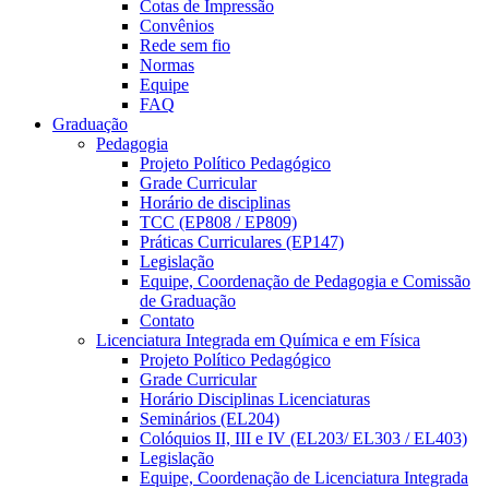
Cotas de Impressão
Convênios
Rede sem fio
Normas
Equipe
FAQ
Graduação
Pedagogia
Projeto Político Pedagógico
Grade Curricular
Horário de disciplinas
TCC (EP808 / EP809)
Práticas Curriculares (EP147)
Legislação
Equipe, Coordenação de Pedagogia e Comissão
de Graduação
Contato
Licenciatura Integrada em Química e em Física
Projeto Político Pedagógico
Grade Curricular
Horário Disciplinas Licenciaturas
Seminários (EL204)
Colóquios II, III e IV (EL203/ EL303 / EL403)
Legislação
Equipe, Coordenação de Licenciatura Integrada