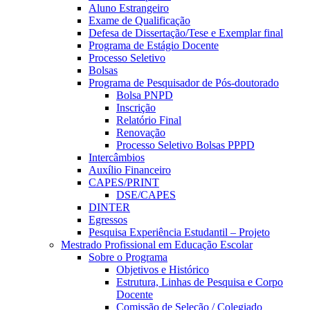
Aluno Estrangeiro
Exame de Qualificação
Defesa de Dissertação/Tese e Exemplar final
Programa de Estágio Docente
Processo Seletivo
Bolsas
Programa de Pesquisador de Pós-doutorado
Bolsa PNPD
Inscrição
Relatório Final
Renovação
Processo Seletivo Bolsas PPPD
Intercâmbios
Auxílio Financeiro
CAPES/PRINT
DSE/CAPES
DINTER
Egressos
Pesquisa Experiência Estudantil – Projeto
Mestrado Profissional em Educação Escolar
Sobre o Programa
Objetivos e Histórico
Estrutura, Linhas de Pesquisa e Corpo
Docente
Comissão de Seleção / Colegiado