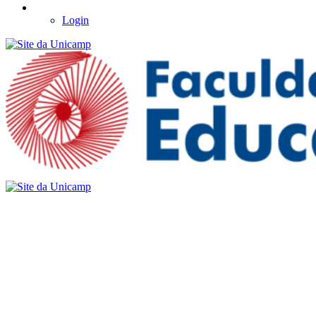
Login