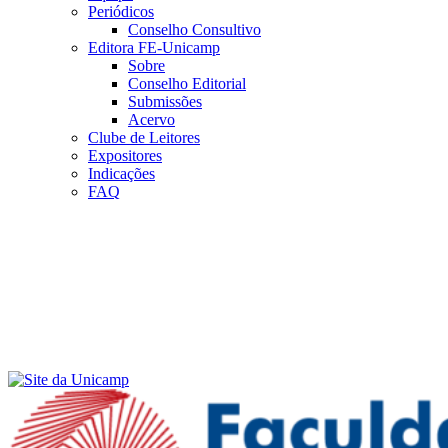
Periódicos
Conselho Consultivo
Editora FE-Unicamp
Sobre
Conselho Editorial
Submissões
Acervo
Clube de Leitores
Expositores
Indicações
FAQ
Menu