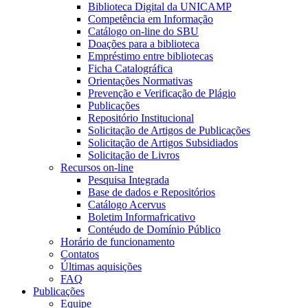
Biblioteca Digital da UNICAMP
Competência em Informação
Catálogo on-line do SBU
Doações para a biblioteca
Empréstimo entre bibliotecas
Ficha Catalográfica
Orientações Normativas
Prevenção e Verificação de Plágio
Publicações
Repositório Institucional
Solicitação de Artigos de Publicações
Solicitação de Artigos Subsidiados
Solicitação de Livros
Recursos on-line
Pesquisa Integrada
Base de dados e Repositórios
Catálogo Acervus
Boletim Informafricativo
Contéudo de Domínio Público
Horário de funcionamento
Contatos
Últimas aquisições
FAQ
Publicações
Equipe