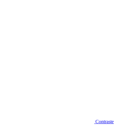
Diminuir fonte
Contraste