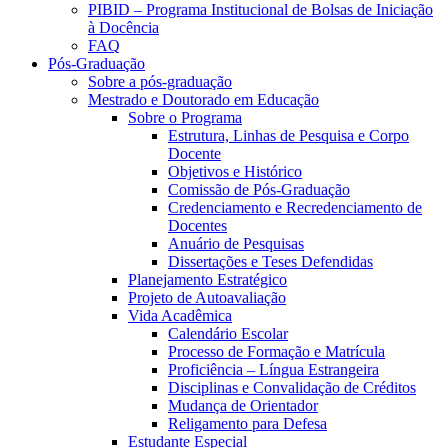
PIBID – Programa Institucional de Bolsas de Iniciação
à Docência
FAQ
Pós-Graduação
Sobre a pós-graduação
Mestrado e Doutorado em Educação
Sobre o Programa
Estrutura, Linhas de Pesquisa e Corpo
Docente
Objetivos e Histórico
Comissão de Pós-Graduação
Credenciamento e Recredenciamento de
Docentes
Anuário de Pesquisas
Dissertações e Teses Defendidas
Planejamento Estratégico
Projeto de Autoavaliação
Vida Acadêmica
Calendário Escolar
Processo de Formação e Matrícula
Proficiência – Língua Estrangeira
Disciplinas e Convalidação de Créditos
Mudança de Orientador
Religamento para Defesa
Estudante Especial