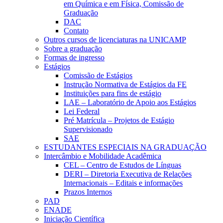
em Química e em Física, Comissão de
Graduação
DAC
Contato
Outros cursos de licenciaturas na UNICAMP
Sobre a graduação
Formas de ingresso
Estágios
Comissão de Estágios
Instrução Normativa de Estágios da FE
Instituições para fins de estágio
LAE – Laboratório de Apoio aos Estágios
Lei Federal
Pré Matrícula – Projetos de Estágio
Supervisionado
SAE
ESTUDANTES ESPECIAIS NA GRADUAÇÃO
Intercâmbio e Mobilidade Acadêmica
CEL – Centro de Estudos de Línguas
DERI – Diretoria Executiva de Relações
Internacionais – Editais e informações
Prazos Internos
PAD
ENADE
Iniciação Científica