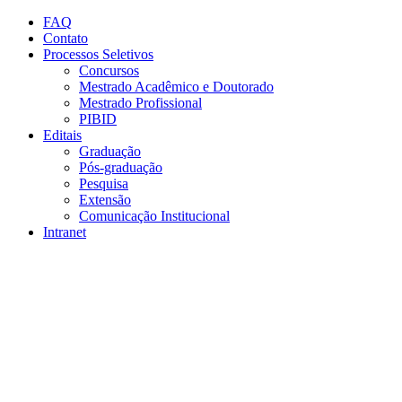
Conteúdo principal
Menu principal
Rodapé
FAQ
Contato
Processos Seletivos
Concursos
Mestrado Acadêmico e Doutorado
Mestrado Profissional
PIBID
Editais
Graduação
Pós-graduação
Pesquisa
Extensão
Comunicação Institucional
Intranet
Aumentar fonte
Diminuir fonte