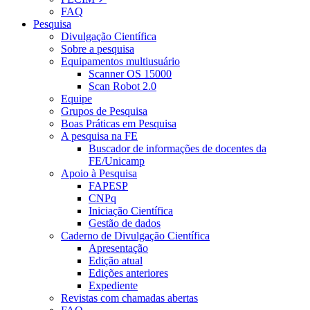
FAQ
Pesquisa
Divulgação Científica
Sobre a pesquisa
Equipamentos multiusuário
Scanner OS 15000
Scan Robot 2.0
Equipe
Grupos de Pesquisa
Boas Práticas em Pesquisa
A pesquisa na FE
Buscador de informações de docentes da
FE/Unicamp
Apoio à Pesquisa
FAPESP
CNPq
Iniciação Científica
Gestão de dados
Caderno de Divulgação Científica
Apresentação
Edição atual
Edições anteriores
Expediente
Revistas com chamadas abertas