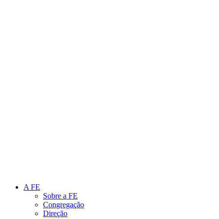
Link para o Instagram
Link para o Youtube
A FE
Sobre a FE
Congregação
Direção