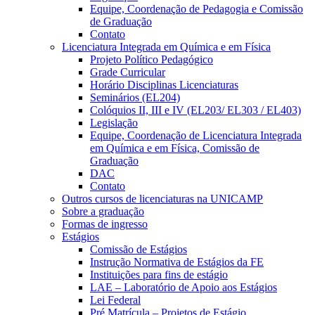
Equipe, Coordenação de Pedagogia e Comissão
de Graduação
Contato
Licenciatura Integrada em Química e em Física
Projeto Político Pedagógico
Grade Curricular
Horário Disciplinas Licenciaturas
Seminários (EL204)
Colóquios II, III e IV (EL203/ EL303 / EL403)
Legislação
Equipe, Coordenação de Licenciatura Integrada
em Química e em Física, Comissão de
Graduação
DAC
Contato
Outros cursos de licenciaturas na UNICAMP
Sobre a graduação
Formas de ingresso
Estágios
Comissão de Estágios
Instrução Normativa de Estágios da FE
Instituições para fins de estágio
LAE – Laboratório de Apoio aos Estágios
Lei Federal
Pré Matrícula – Projetos de Estágio