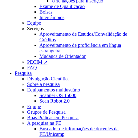
Orientações para Inscrição
Exame de Qualificação
Bolsas
Intercâmbios
Equipe
Serviços
Aproveitamento de Estudos/Convalidação de
Créditos
Aproveitamento de proficiência em língua
estrangeira
Mudança de Orientador
PECIM ↗
FAQ
Pesquisa
Divulgação Científica
Sobre a pesquisa
Equipamentos multiusuário
Scanner OS 15000
Scan Robot 2.0
Equipe
Grupos de Pesquisa
Boas Práticas em Pesquisa
A pesquisa na FE
Buscador de informações de docentes da
FE/Unicamp