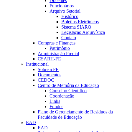
Docentes
Funcionários
Arquivo Setorial
Histórico
Boletins Eletrônicos
Sistema SIARQ
Legislação Arquivística
Contato
Compras e Finanças
Patrimônio
Administração Predial
CSARH-FE
Institucional
Sobre a FE
Documentos
CEDOC
Centro de Memória da Educação
Conselho Científico
Coordenação
Links
Fundos
Plano de Gerenciamento de Resíduos da
Faculdade de Educação
EAD
EAD