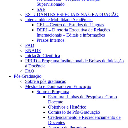
Supervisionado
SAE
ESTUDANTES ESPECIAIS NA GRADUAÇÃO
Intercâmbio e Mobilidade Acadêmica
CEL – Centro de Estudos de Línguas
DERI – Diretoria Executiva de Relações
Internacionais – Editais e informações
Prazos Internos
PAD
ENADE
Iniciação Científica
PIBID – Programa Institucional de Bolsas de Iniciação
à Docência
FAQ
Pós-Graduação
Sobre a pós-graduação
Mestrado e Doutorado em Educação
Sobre o Programa
Estrutura, Linhas de Pesquisa e Corpo
Docente
Objetivos e Histórico
Comissão de Pós-Graduação
Credenciamento e Recredenciamento de
Docentes
Anuário de Pesquisas