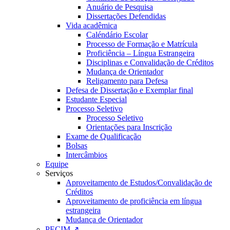
Anuário de Pesquisa
Dissertações Defendidas
Vida acadêmica
Caléndário Escolar
Processo de Formação e Matrícula
Proficiência – Língua Estrangeira
Disciplinas e Convalidação de Créditos
Mudança de Orientador
Religamento para Defesa
Defesa de Dissertação e Exemplar final
Estudante Especial
Processo Seletivo
Processo Seletivo
Orientações para Inscrição
Exame de Qualificação
Bolsas
Intercâmbios
Equipe
Serviços
Aproveitamento de Estudos/Convalidação de
Créditos
Aproveitamento de proficiência em língua
estrangeira
Mudança de Orientador
PECIM ↗