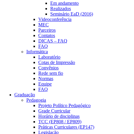
Em andamento
Realizados
Seminário EaD (2016)
Videoconferência
MEC
Parceiros
Contatos
DICAS – FAQ
FAQ
Informática
Laboratório
Cotas de Impressão
Convênios
Rede sem fio
Normas
Equipe
FAQ
Graduação
Pedagogia
Projeto Político Pedagógico
Grade Curricular
Horário de disciplinas
TCC (EP808 / EP809)
Práticas Curriculares (EP147)
Legislação