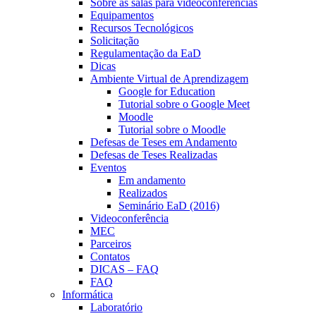
Sobre as salas para videoconferências
Equipamentos
Recursos Tecnológicos
Solicitação
Regulamentação da EaD
Dicas
Ambiente Virtual de Aprendizagem
Google for Education
Tutorial sobre o Google Meet
Moodle
Tutorial sobre o Moodle
Defesas de Teses em Andamento
Defesas de Teses Realizadas
Eventos
Em andamento
Realizados
Seminário EaD (2016)
Videoconferência
MEC
Parceiros
Contatos
DICAS – FAQ
FAQ
Informática
Laboratório