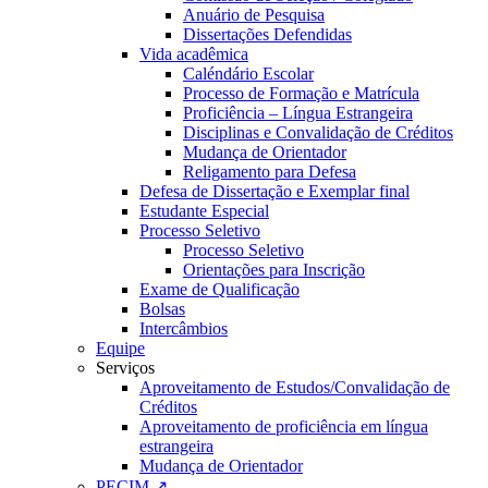
Anuário de Pesquisa
Dissertações Defendidas
Vida acadêmica
Caléndário Escolar
Processo de Formação e Matrícula
Proficiência – Língua Estrangeira
Disciplinas e Convalidação de Créditos
Mudança de Orientador
Religamento para Defesa
Defesa de Dissertação e Exemplar final
Estudante Especial
Processo Seletivo
Processo Seletivo
Orientações para Inscrição
Exame de Qualificação
Bolsas
Intercâmbios
Equipe
Serviços
Aproveitamento de Estudos/Convalidação de
Créditos
Aproveitamento de proficiência em língua
estrangeira
Mudança de Orientador
PECIM ↗