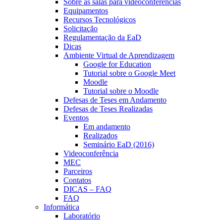
Sobre as salas para videoconferências
Equipamentos
Recursos Tecnológicos
Solicitação
Regulamentação da EaD
Dicas
Ambiente Virtual de Aprendizagem
Google for Education
Tutorial sobre o Google Meet
Moodle
Tutorial sobre o Moodle
Defesas de Teses em Andamento
Defesas de Teses Realizadas
Eventos
Em andamento
Realizados
Seminário EaD (2016)
Videoconferência
MEC
Parceiros
Contatos
DICAS – FAQ
FAQ
Informática
Laboratório