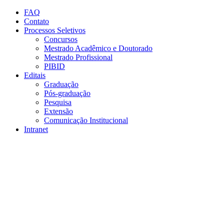
Conteúdo principal
Menu principal
Rodapé
FAQ
Contato
Processos Seletivos
Concursos
Mestrado Acadêmico e Doutorado
Mestrado Profissional
PIBID
Editais
Graduação
Pós-graduação
Pesquisa
Extensão
Comunicação Institucional
Intranet
Aumentar fonte
Diminuir fonte