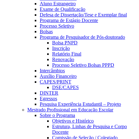
Aluno Estrangeiro
Exame de Qualificação
Defesa de Dissertação/Tese e Exemplar final
Programa de Estágio Docente
Processo Seletivo
Bolsas
Programa de Pesquisador de Pós-doutorado
Bolsa PNPD
Inscrição
Relatório Final
Renovação
Processo Seletivo Bolsas PPPD
Intercâmbios
Auxílio Financeiro
CAPES/PRINT
DSE/CAPES
DINTER
Egressos
Pesquisa Experiência Estudantil – Projeto
Mestrado Profissional em Educação Escolar
Sobre o Programa
Objetivos e Histórico
Estrutura, Linhas de Pesquisa e Corpo
Docente
Comissão de Seleção / Colegiado