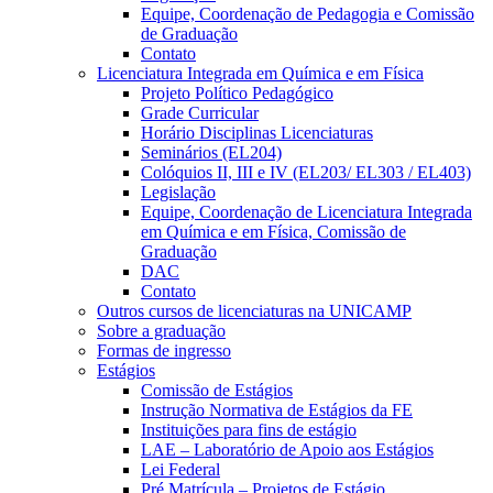
Equipe, Coordenação de Pedagogia e Comissão
de Graduação
Contato
Licenciatura Integrada em Química e em Física
Projeto Político Pedagógico
Grade Curricular
Horário Disciplinas Licenciaturas
Seminários (EL204)
Colóquios II, III e IV (EL203/ EL303 / EL403)
Legislação
Equipe, Coordenação de Licenciatura Integrada
em Química e em Física, Comissão de
Graduação
DAC
Contato
Outros cursos de licenciaturas na UNICAMP
Sobre a graduação
Formas de ingresso
Estágios
Comissão de Estágios
Instrução Normativa de Estágios da FE
Instituições para fins de estágio
LAE – Laboratório de Apoio aos Estágios
Lei Federal
Pré Matrícula – Projetos de Estágio