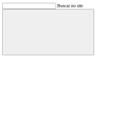
Buscar no site
Buscar
Link para o Facebook
Link para o Linkedin