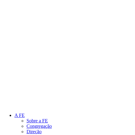
Link para o Instagram
Link para o Youtube
A FE
Sobre a FE
Congregação
Direção