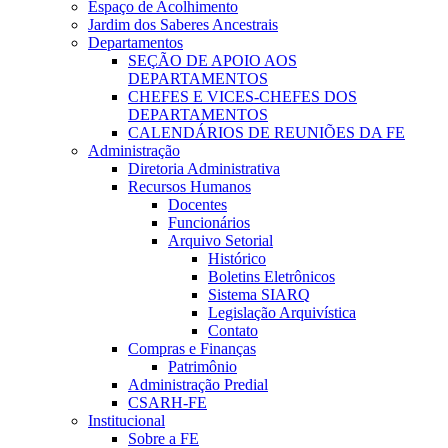
Espaço de Acolhimento
Jardim dos Saberes Ancestrais
Departamentos
SEÇÃO DE APOIO AOS
DEPARTAMENTOS
CHEFES E VICES-CHEFES DOS
DEPARTAMENTOS
CALENDÁRIOS DE REUNIÕES DA FE
Administração
Diretoria Administrativa
Recursos Humanos
Docentes
Funcionários
Arquivo Setorial
Histórico
Boletins Eletrônicos
Sistema SIARQ
Legislação Arquivística
Contato
Compras e Finanças
Patrimônio
Administração Predial
CSARH-FE
Institucional
Sobre a FE