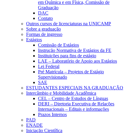
em Química e em Física, Comissão de
Graduação
DAC
Contato
Outros cursos de licenciaturas na UNICAMP
Sobre a graduação
Formas de ingresso
Estágios
Comissão de Estágios
Instrução Normativa de Estágios da FE
Instituições para fins de estágio
LAE – Laboratório de Apoio aos Estágios
Lei Federal
Pré Matrícula – Projetos de Estágio
Supervisionado
SAE
ESTUDANTES ESPECIAIS NA GRADUAÇÃO
Intercâmbio e Mobilidade Acadêmica
CEL – Centro de Estudos de Línguas
DERI – Diretoria Executiva de Relações
Internacionais – Editais e informações
Prazos Internos
PAD
ENADE
Iniciação Científica