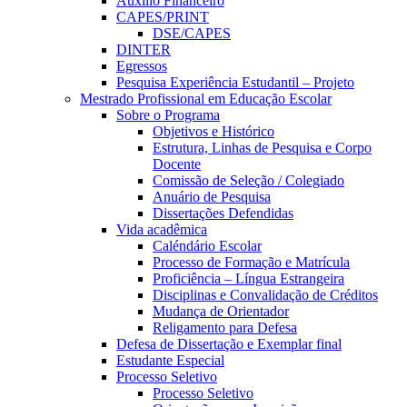
Auxílio Financeiro
CAPES/PRINT
DSE/CAPES
DINTER
Egressos
Pesquisa Experiência Estudantil – Projeto
Mestrado Profissional em Educação Escolar
Sobre o Programa
Objetivos e Histórico
Estrutura, Linhas de Pesquisa e Corpo
Docente
Comissão de Seleção / Colegiado
Anuário de Pesquisa
Dissertações Defendidas
Vida acadêmica
Caléndário Escolar
Processo de Formação e Matrícula
Proficiência – Língua Estrangeira
Disciplinas e Convalidação de Créditos
Mudança de Orientador
Religamento para Defesa
Defesa de Dissertação e Exemplar final
Estudante Especial
Processo Seletivo
Processo Seletivo