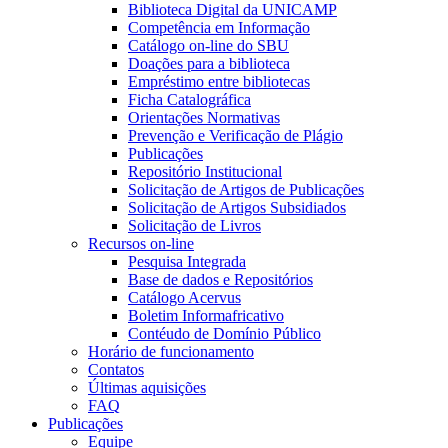
Biblioteca Digital da UNICAMP
Competência em Informação
Catálogo on-line do SBU
Doações para a biblioteca
Empréstimo entre bibliotecas
Ficha Catalográfica
Orientações Normativas
Prevenção e Verificação de Plágio
Publicações
Repositório Institucional
Solicitação de Artigos de Publicações
Solicitação de Artigos Subsidiados
Solicitação de Livros
Recursos on-line
Pesquisa Integrada
Base de dados e Repositórios
Catálogo Acervus
Boletim Informafricativo
Contéudo de Domínio Público
Horário de funcionamento
Contatos
Últimas aquisições
FAQ
Publicações
Equipe