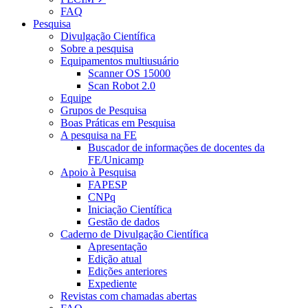
FAQ
Pesquisa
Divulgação Científica
Sobre a pesquisa
Equipamentos multiusuário
Scanner OS 15000
Scan Robot 2.0
Equipe
Grupos de Pesquisa
Boas Práticas em Pesquisa
A pesquisa na FE
Buscador de informações de docentes da
FE/Unicamp
Apoio à Pesquisa
FAPESP
CNPq
Iniciação Científica
Gestão de dados
Caderno de Divulgação Científica
Apresentação
Edição atual
Edições anteriores
Expediente
Revistas com chamadas abertas