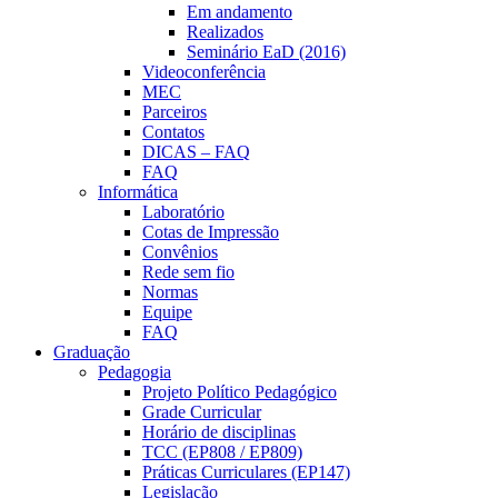
Em andamento
Realizados
Seminário EaD (2016)
Videoconferência
MEC
Parceiros
Contatos
DICAS – FAQ
FAQ
Informática
Laboratório
Cotas de Impressão
Convênios
Rede sem fio
Normas
Equipe
FAQ
Graduação
Pedagogia
Projeto Político Pedagógico
Grade Curricular
Horário de disciplinas
TCC (EP808 / EP809)
Práticas Curriculares (EP147)
Legislação