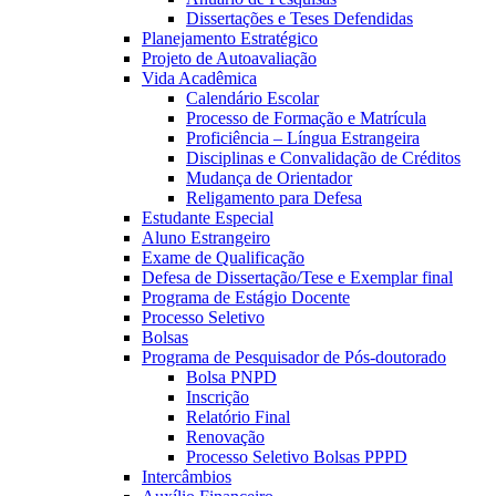
Dissertações e Teses Defendidas
Planejamento Estratégico
Projeto de Autoavaliação
Vida Acadêmica
Calendário Escolar
Processo de Formação e Matrícula
Proficiência – Língua Estrangeira
Disciplinas e Convalidação de Créditos
Mudança de Orientador
Religamento para Defesa
Estudante Especial
Aluno Estrangeiro
Exame de Qualificação
Defesa de Dissertação/Tese e Exemplar final
Programa de Estágio Docente
Processo Seletivo
Bolsas
Programa de Pesquisador de Pós-doutorado
Bolsa PNPD
Inscrição
Relatório Final
Renovação
Processo Seletivo Bolsas PPPD
Intercâmbios