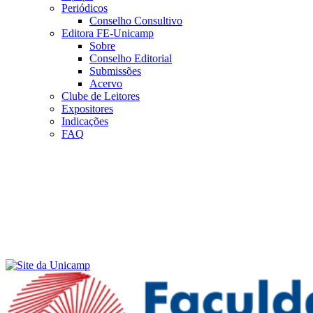
Periódicos
Conselho Consultivo
Editora FE-Unicamp
Sobre
Conselho Editorial
Submissões
Acervo
Clube de Leitores
Expositores
Indicações
FAQ
Menu