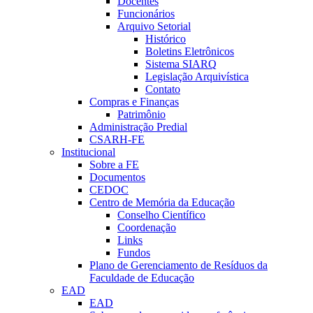
Docentes
Funcionários
Arquivo Setorial
Histórico
Boletins Eletrônicos
Sistema SIARQ
Legislação Arquivística
Contato
Compras e Finanças
Patrimônio
Administração Predial
CSARH-FE
Institucional
Sobre a FE
Documentos
CEDOC
Centro de Memória da Educação
Conselho Científico
Coordenação
Links
Fundos
Plano de Gerenciamento de Resíduos da
Faculdade de Educação
EAD
EAD