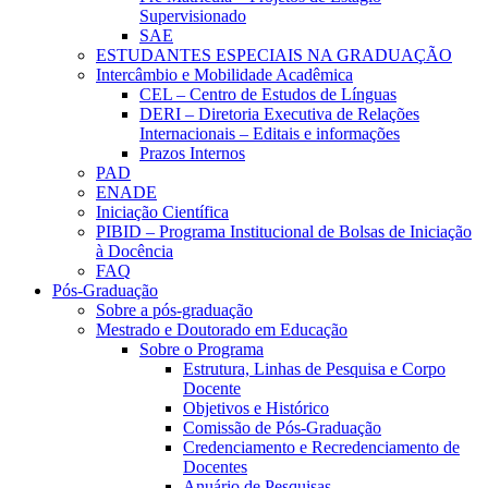
Supervisionado
SAE
ESTUDANTES ESPECIAIS NA GRADUAÇÃO
Intercâmbio e Mobilidade Acadêmica
CEL – Centro de Estudos de Línguas
DERI – Diretoria Executiva de Relações
Internacionais – Editais e informações
Prazos Internos
PAD
ENADE
Iniciação Científica
PIBID – Programa Institucional de Bolsas de Iniciação
à Docência
FAQ
Pós-Graduação
Sobre a pós-graduação
Mestrado e Doutorado em Educação
Sobre o Programa
Estrutura, Linhas de Pesquisa e Corpo
Docente
Objetivos e Histórico
Comissão de Pós-Graduação
Credenciamento e Recredenciamento de
Docentes
Anuário de Pesquisas