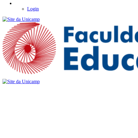
Login