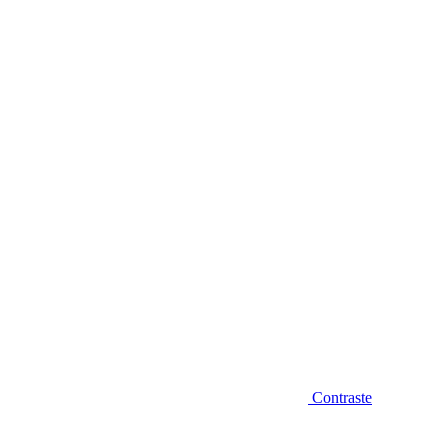
Diminuir fonte
Contraste