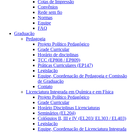
Cotas de Impressão
Convênios
Rede sem fio
Normas
Equipe
FAQ
Graduação
Pedagogia
Projeto Político Pedagógico
Grade Curricular
Horário de disciplinas
TCC (EP808 / EP809)
Práticas Curriculares (EP147)
Legislação
Equipe, Coordenação de Pedagogia e Comissão
de Graduação
Contato
Licenciatura Integrada em Química e em Física
Projeto Político Pedagógico
Grade Curricular
Horário Disciplinas Licenciaturas
Seminários (EL204)
Colóquios II, III e IV (EL203/ EL303 / EL403)
Legislação
Equipe, Coordenação de Licenciatura Integrada