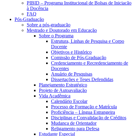
PIBID – Programa Institucional de Bolsas de Iniciação
à Docência
FAQ
Pós-Graduação
Sobre a pós-graduação
Mestrado e Doutorado em Educação
Sobre o Programa
Estrutura, Linhas de Pesquisa e Corpo
Docente
Objetivos e Histórico
Comissão de Pós-Graduação
Credenciamento e Recredenciamento de
Docentes
Anuário de Pesquisas
Dissertações e Teses Defendidas
Planejamento Estratégico
Projeto de Autoavaliação
Vida Acadêmica
Calendário Escolar
Processo de Formação e Matrícula
Proficiência – Língua Estrangeira
Disciplinas e Convalidação de Créditos
Mudança de Orientador
Religamento para Defesa
Estudante Especial