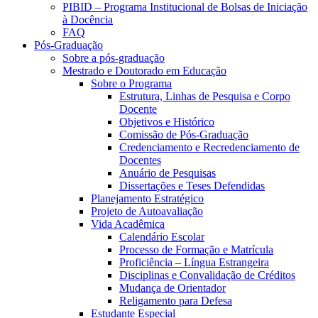
PIBID – Programa Institucional de Bolsas de Iniciação
à Docência
FAQ
Pós-Graduação
Sobre a pós-graduação
Mestrado e Doutorado em Educação
Sobre o Programa
Estrutura, Linhas de Pesquisa e Corpo
Docente
Objetivos e Histórico
Comissão de Pós-Graduação
Credenciamento e Recredenciamento de
Docentes
Anuário de Pesquisas
Dissertações e Teses Defendidas
Planejamento Estratégico
Projeto de Autoavaliação
Vida Acadêmica
Calendário Escolar
Processo de Formação e Matrícula
Proficiência – Língua Estrangeira
Disciplinas e Convalidação de Créditos
Mudança de Orientador
Religamento para Defesa
Estudante Especial