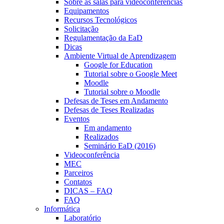
Sobre as salas para videoconferências
Equipamentos
Recursos Tecnológicos
Solicitação
Regulamentação da EaD
Dicas
Ambiente Virtual de Aprendizagem
Google for Education
Tutorial sobre o Google Meet
Moodle
Tutorial sobre o Moodle
Defesas de Teses em Andamento
Defesas de Teses Realizadas
Eventos
Em andamento
Realizados
Seminário EaD (2016)
Videoconferência
MEC
Parceiros
Contatos
DICAS – FAQ
FAQ
Informática
Laboratório