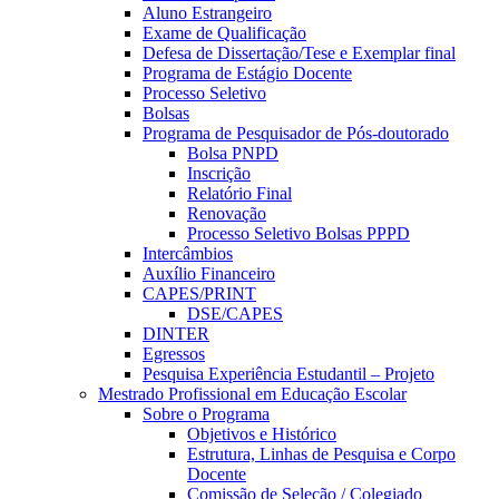
Aluno Estrangeiro
Exame de Qualificação
Defesa de Dissertação/Tese e Exemplar final
Programa de Estágio Docente
Processo Seletivo
Bolsas
Programa de Pesquisador de Pós-doutorado
Bolsa PNPD
Inscrição
Relatório Final
Renovação
Processo Seletivo Bolsas PPPD
Intercâmbios
Auxílio Financeiro
CAPES/PRINT
DSE/CAPES
DINTER
Egressos
Pesquisa Experiência Estudantil – Projeto
Mestrado Profissional em Educação Escolar
Sobre o Programa
Objetivos e Histórico
Estrutura, Linhas de Pesquisa e Corpo
Docente
Comissão de Seleção / Colegiado