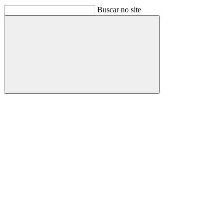
Buscar no site
Buscar
Link para o Facebook
Link para o Linkedin