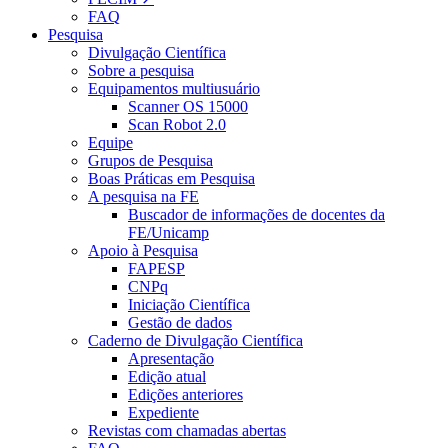
FAQ
Pesquisa
Divulgação Científica
Sobre a pesquisa
Equipamentos multiusuário
Scanner OS 15000
Scan Robot 2.0
Equipe
Grupos de Pesquisa
Boas Práticas em Pesquisa
A pesquisa na FE
Buscador de informações de docentes da
FE/Unicamp
Apoio à Pesquisa
FAPESP
CNPq
Iniciação Científica
Gestão de dados
Caderno de Divulgação Científica
Apresentação
Edição atual
Edições anteriores
Expediente
Revistas com chamadas abertas