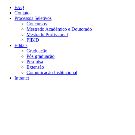
Conteúdo principal
Menu principal
Rodapé
FAQ
Contato
Processos Seletivos
Concursos
Mestrado Acadêmico e Doutorado
Mestrado Profissional
PIBID
Editais
Graduação
Pós-graduação
Pesquisa
Extensão
Comunicação Institucional
Intranet
Aumentar fonte
Diminuir fonte