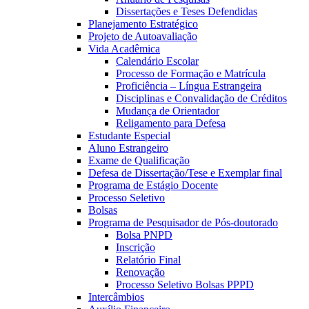
Dissertações e Teses Defendidas
Planejamento Estratégico
Projeto de Autoavaliação
Vida Acadêmica
Calendário Escolar
Processo de Formação e Matrícula
Proficiência – Língua Estrangeira
Disciplinas e Convalidação de Créditos
Mudança de Orientador
Religamento para Defesa
Estudante Especial
Aluno Estrangeiro
Exame de Qualificação
Defesa de Dissertação/Tese e Exemplar final
Programa de Estágio Docente
Processo Seletivo
Bolsas
Programa de Pesquisador de Pós-doutorado
Bolsa PNPD
Inscrição
Relatório Final
Renovação
Processo Seletivo Bolsas PPPD
Intercâmbios