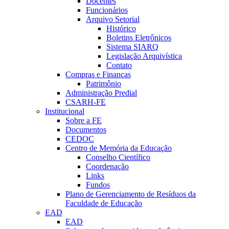
Docentes
Funcionários
Arquivo Setorial
Histórico
Boletins Eletrônicos
Sistema SIARQ
Legislação Arquivística
Contato
Compras e Finanças
Patrimônio
Administração Predial
CSARH-FE
Institucional
Sobre a FE
Documentos
CEDOC
Centro de Memória da Educação
Conselho Científico
Coordenação
Links
Fundos
Plano de Gerenciamento de Resíduos da
Faculdade de Educação
EAD
EAD