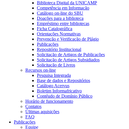
Biblioteca Digital da UNICAMP
Competência em Informação
Catálogo on-line do SBU
Doações para a biblioteca
Empréstimo entre bibliotecas
Ficha Catalográfica
Orientações Normativas
Prevenção e Verificação de Plágio
Publicações
Repositório Institucional
Solicitação de Artigos de Publicações
Solicitação de Artigos Subsidiados
Solicitação de Livros
Recursos on-line
Pesquisa Integrada
Base de dados e Repositórios
Catálogo Acervus
Boletim Informafricativo
Contéudo de Domínio Público
Horário de funcionamento
Contatos
Últimas aquisições
FAQ
Publicações
Equipe