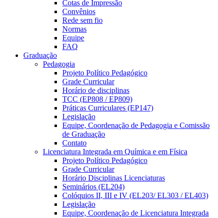
Cotas de Impressão
Convênios
Rede sem fio
Normas
Equipe
FAQ
Graduação
Pedagogia
Projeto Político Pedagógico
Grade Curricular
Horário de disciplinas
TCC (EP808 / EP809)
Práticas Curriculares (EP147)
Legislação
Equipe, Coordenação de Pedagogia e Comissão
de Graduação
Contato
Licenciatura Integrada em Química e em Física
Projeto Político Pedagógico
Grade Curricular
Horário Disciplinas Licenciaturas
Seminários (EL204)
Colóquios II, III e IV (EL203/ EL303 / EL403)
Legislação
Equipe, Coordenação de Licenciatura Integrada