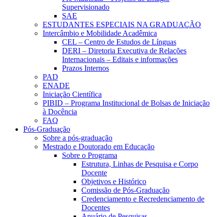
Supervisionado
SAE
ESTUDANTES ESPECIAIS NA GRADUAÇÃO
Intercâmbio e Mobilidade Acadêmica
CEL – Centro de Estudos de Línguas
DERI – Diretoria Executiva de Relações
Internacionais – Editais e informações
Prazos Internos
PAD
ENADE
Iniciação Científica
PIBID – Programa Institucional de Bolsas de Iniciação
à Docência
FAQ
Pós-Graduação
Sobre a pós-graduação
Mestrado e Doutorado em Educação
Sobre o Programa
Estrutura, Linhas de Pesquisa e Corpo
Docente
Objetivos e Histórico
Comissão de Pós-Graduação
Credenciamento e Recredenciamento de
Docentes
Anuário de Pesquisas