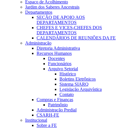
Espaço de Acolhimento
Jardim dos Saberes Ancestrais
Departamentos
SEÇÃO DE APOIO AOS
DEPARTAMENTOS
CHEFES E VICES-CHEFES DOS
DEPARTAMENTOS
CALENDÁRIOS DE REUNIÕES DA FE
Administração
Diretoria Administrativa
Recursos Humanos
Docentes
Funcionários
Arquivo Setorial
Histórico
Boletins Eletrônicos
Sistema SIARQ
Legislação Arquivística
Contato
Compras e Finanças
Patrimônio
Administração Predial
CSARH-FE
Institucional
Sobre a FE