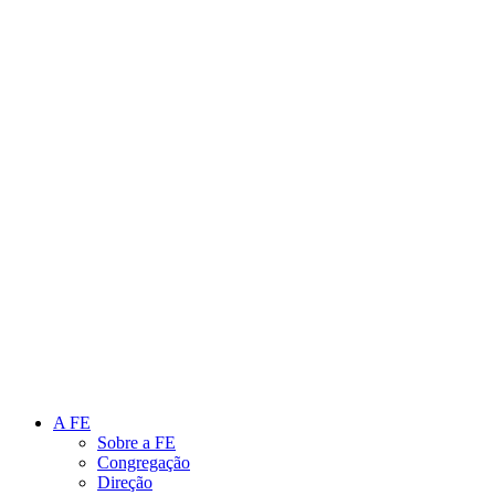
Link para o Instagram
Link para o Youtube
A FE
Sobre a FE
Congregação
Direção