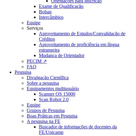
Orientações para Inscrição
Exame de Qualificação
Bolsas
Intercâmbios
Equipe
Serviços
Aproveitamento de Estudos/Convalidação de
Créditos
Aproveitamento de proficiência em língua
estrangeira
Mudança de Orientador
PECIM ↗
FAQ
Pesquisa
Divulgação Científica
Sobre a pesquisa
Equipamentos multiusuário
Scanner OS 15000
Scan Robot 2.0
Equipe
Grupos de Pesquisa
Boas Práticas em Pesquisa
A pesquisa na FE
Buscador de informações de docentes da
FE/Unicamp