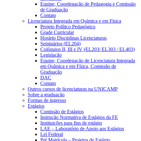
Equipe, Coordenação de Pedagogia e Comissão
de Graduação
Contato
Licenciatura Integrada em Química e em Física
Projeto Político Pedagógico
Grade Curricular
Horário Disciplinas Licenciaturas
Seminários (EL204)
Colóquios II, III e IV (EL203/ EL303 / EL403)
Legislação
Equipe, Coordenação de Licenciatura Integrada
em Química e em Física, Comissão de
Graduação
DAC
Contato
Outros cursos de licenciaturas na UNICAMP
Sobre a graduação
Formas de ingresso
Estágios
Comissão de Estágios
Instrução Normativa de Estágios da FE
Instituições para fins de estágio
LAE – Laboratório de Apoio aos Estágios
Lei Federal
Pré Matrícula – Projetos de Estágio