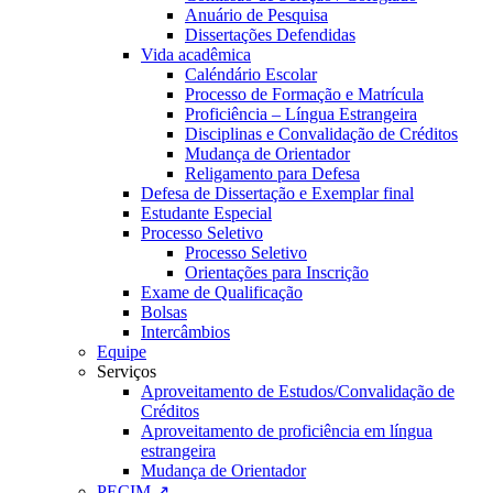
Anuário de Pesquisa
Dissertações Defendidas
Vida acadêmica
Caléndário Escolar
Processo de Formação e Matrícula
Proficiência – Língua Estrangeira
Disciplinas e Convalidação de Créditos
Mudança de Orientador
Religamento para Defesa
Defesa de Dissertação e Exemplar final
Estudante Especial
Processo Seletivo
Processo Seletivo
Orientações para Inscrição
Exame de Qualificação
Bolsas
Intercâmbios
Equipe
Serviços
Aproveitamento de Estudos/Convalidação de
Créditos
Aproveitamento de proficiência em língua
estrangeira
Mudança de Orientador
PECIM ↗