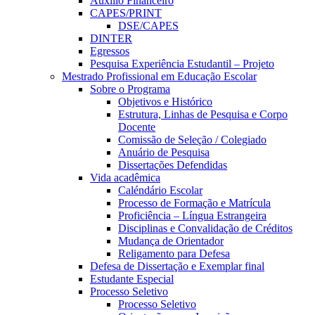
Auxílio Financeiro
CAPES/PRINT
DSE/CAPES
DINTER
Egressos
Pesquisa Experiência Estudantil – Projeto
Mestrado Profissional em Educação Escolar
Sobre o Programa
Objetivos e Histórico
Estrutura, Linhas de Pesquisa e Corpo
Docente
Comissão de Seleção / Colegiado
Anuário de Pesquisa
Dissertações Defendidas
Vida acadêmica
Caléndário Escolar
Processo de Formação e Matrícula
Proficiência – Língua Estrangeira
Disciplinas e Convalidação de Créditos
Mudança de Orientador
Religamento para Defesa
Defesa de Dissertação e Exemplar final
Estudante Especial
Processo Seletivo
Processo Seletivo