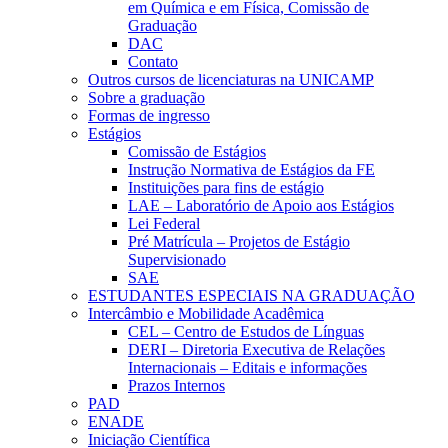
em Química e em Física, Comissão de
Graduação
DAC
Contato
Outros cursos de licenciaturas na UNICAMP
Sobre a graduação
Formas de ingresso
Estágios
Comissão de Estágios
Instrução Normativa de Estágios da FE
Instituições para fins de estágio
LAE – Laboratório de Apoio aos Estágios
Lei Federal
Pré Matrícula – Projetos de Estágio
Supervisionado
SAE
ESTUDANTES ESPECIAIS NA GRADUAÇÃO
Intercâmbio e Mobilidade Acadêmica
CEL – Centro de Estudos de Línguas
DERI – Diretoria Executiva de Relações
Internacionais – Editais e informações
Prazos Internos
PAD
ENADE
Iniciação Científica