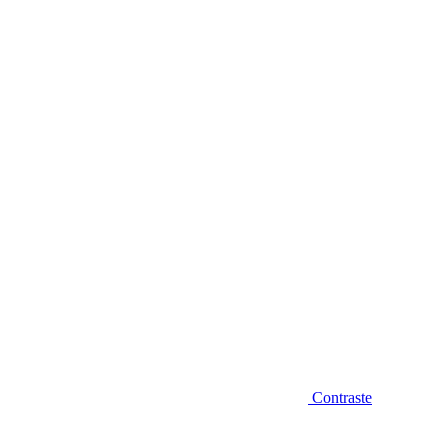
Diminuir fonte
Contraste