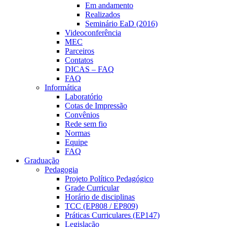
Em andamento
Realizados
Seminário EaD (2016)
Videoconferência
MEC
Parceiros
Contatos
DICAS – FAQ
FAQ
Informática
Laboratório
Cotas de Impressão
Convênios
Rede sem fio
Normas
Equipe
FAQ
Graduação
Pedagogia
Projeto Político Pedagógico
Grade Curricular
Horário de disciplinas
TCC (EP808 / EP809)
Práticas Curriculares (EP147)
Legislação