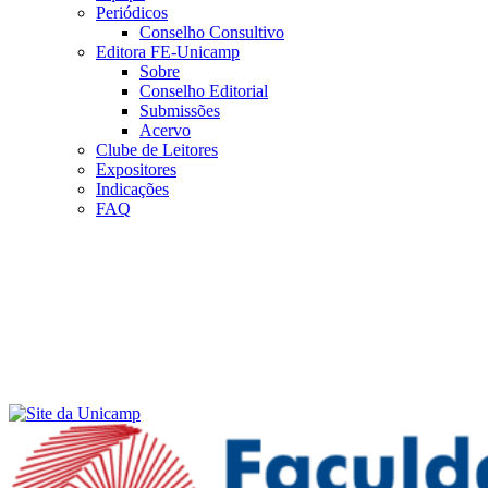
Periódicos
Conselho Consultivo
Editora FE-Unicamp
Sobre
Conselho Editorial
Submissões
Acervo
Clube de Leitores
Expositores
Indicações
FAQ
Menu