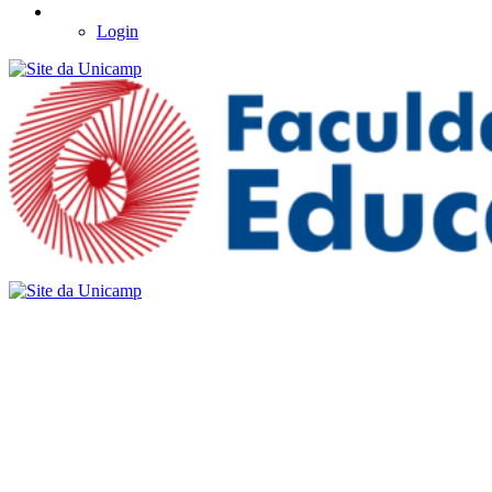
Login