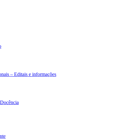
o
nais – Editais e informações
à Docência
nte