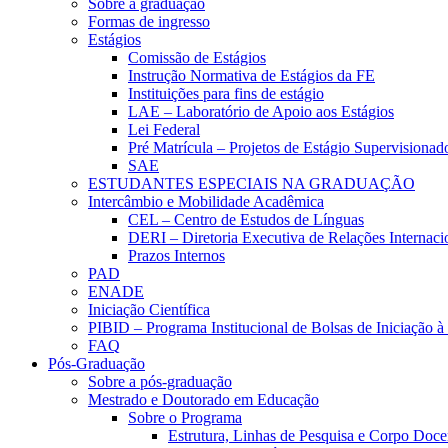
Sobre a graduação
Formas de ingresso
Estágios
Comissão de Estágios
Instrução Normativa de Estágios da FE
Instituições para fins de estágio
LAE – Laboratório de Apoio aos Estágios
Lei Federal
Pré Matrícula – Projetos de Estágio Supervisionad
SAE
ESTUDANTES ESPECIAIS NA GRADUAÇÃO
Intercâmbio e Mobilidade Acadêmica
CEL – Centro de Estudos de Línguas
DERI – Diretoria Executiva de Relações Internacio
Prazos Internos
PAD
ENADE
Iniciação Científica
PIBID – Programa Institucional de Bolsas de Iniciação 
FAQ
Pós-Graduação
Sobre a pós-graduação
Mestrado e Doutorado em Educação
Sobre o Programa
Estrutura, Linhas de Pesquisa e Corpo Doce