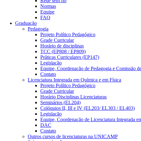
Rede sem fio
Normas
Equipe
FAQ
Graduação
Pedagogia
Projeto Político Pedagógico
Grade Curricular
Horário de disciplinas
TCC (EP808 / EP809)
Práticas Curriculares (EP147)
Legislação
Equipe, Coordenação de Pedagogia e Comissão d
Contato
Licenciatura Integrada em Química e em Física
Projeto Político Pedagógico
Grade Curricular
Horário Disciplinas Licenciaturas
Seminários (EL204)
Colóquios II, III e IV (EL203/ EL303 / EL403)
Legislação
Equipe, Coordenação de Licenciatura Integrada e
DAC
Contato
Outros cursos de licenciaturas na UNICAMP