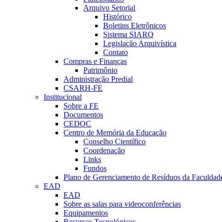
Arquivo Setorial
Histórico
Boletins Eletrônicos
Sistema SIARQ
Legislação Arquivística
Contato
Compras e Finanças
Patrimônio
Administração Predial
CSARH-FE
Institucional
Sobre a FE
Documentos
CEDOC
Centro de Memória da Educação
Conselho Científico
Coordenação
Links
Fundos
Plano de Gerenciamento de Resíduos da Faculdad
EAD
EAD
Sobre as salas para videoconferências
Equipamentos
Recursos Tecnológicos