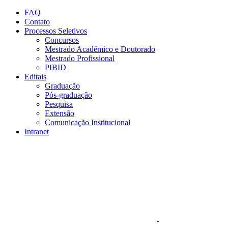
Conteúdo principal
Menu principal
Rodapé
FAQ
Contato
Processos Seletivos
Concursos
Mestrado Acadêmico e Doutorado
Mestrado Profissional
PIBID
Editais
Graduação
Pós-graduação
Pesquisa
Extensão
Comunicação Institucional
Intranet
Aumentar fonte