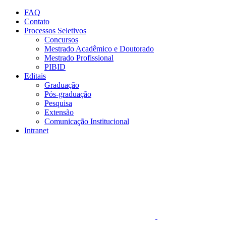
Conteúdo principal
Menu principal
Rodapé
FAQ
Contato
Processos Seletivos
Concursos
Mestrado Acadêmico e Doutorado
Mestrado Profissional
PIBID
Editais
Graduação
Pós-graduação
Pesquisa
Extensão
Comunicação Institucional
Intranet
Aumentar fonte