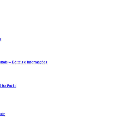
o
nais – Editais e informações
à Docência
nte