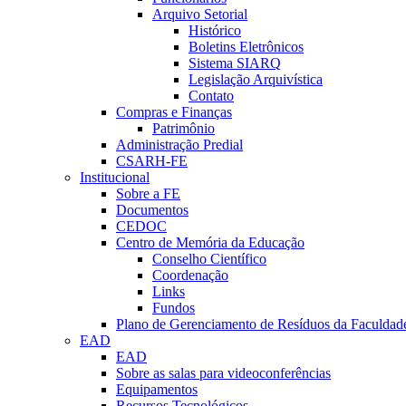
Arquivo Setorial
Histórico
Boletins Eletrônicos
Sistema SIARQ
Legislação Arquivística
Contato
Compras e Finanças
Patrimônio
Administração Predial
CSARH-FE
Institucional
Sobre a FE
Documentos
CEDOC
Centro de Memória da Educação
Conselho Científico
Coordenação
Links
Fundos
Plano de Gerenciamento de Resíduos da Faculdad
EAD
EAD
Sobre as salas para videoconferências
Equipamentos
Recursos Tecnológicos