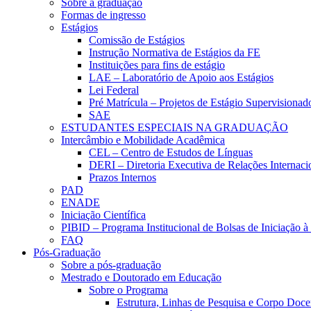
Sobre a graduação
Formas de ingresso
Estágios
Comissão de Estágios
Instrução Normativa de Estágios da FE
Instituições para fins de estágio
LAE – Laboratório de Apoio aos Estágios
Lei Federal
Pré Matrícula – Projetos de Estágio Supervisionad
SAE
ESTUDANTES ESPECIAIS NA GRADUAÇÃO
Intercâmbio e Mobilidade Acadêmica
CEL – Centro de Estudos de Línguas
DERI – Diretoria Executiva de Relações Internacio
Prazos Internos
PAD
ENADE
Iniciação Científica
PIBID – Programa Institucional de Bolsas de Iniciação 
FAQ
Pós-Graduação
Sobre a pós-graduação
Mestrado e Doutorado em Educação
Sobre o Programa
Estrutura, Linhas de Pesquisa e Corpo Doce