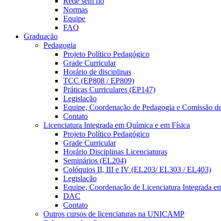
Rede sem fio
Normas
Equipe
FAQ
Graduação
Pedagogia
Projeto Político Pedagógico
Grade Curricular
Horário de disciplinas
TCC (EP808 / EP809)
Práticas Curriculares (EP147)
Legislação
Equipe, Coordenação de Pedagogia e Comissão d
Contato
Licenciatura Integrada em Química e em Física
Projeto Político Pedagógico
Grade Curricular
Horário Disciplinas Licenciaturas
Seminários (EL204)
Colóquios II, III e IV (EL203/ EL303 / EL403)
Legislação
Equipe, Coordenação de Licenciatura Integrada e
DAC
Contato
Outros cursos de licenciaturas na UNICAMP