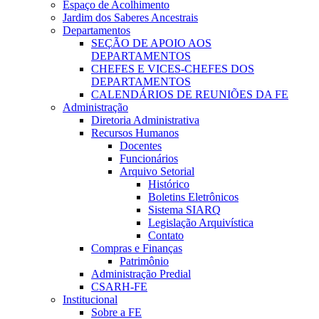
Espaço de Acolhimento
Jardim dos Saberes Ancestrais
Departamentos
SEÇÃO DE APOIO AOS
DEPARTAMENTOS
CHEFES E VICES-CHEFES DOS
DEPARTAMENTOS
CALENDÁRIOS DE REUNIÕES DA FE
Administração
Diretoria Administrativa
Recursos Humanos
Docentes
Funcionários
Arquivo Setorial
Histórico
Boletins Eletrônicos
Sistema SIARQ
Legislação Arquivística
Contato
Compras e Finanças
Patrimônio
Administração Predial
CSARH-FE
Institucional
Sobre a FE