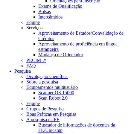
Orientações para Inscrição
Exame de Qualificação
Bolsas
Intercâmbios
Equipe
Serviços
Aproveitamento de Estudos/Convalidação de
Créditos
Aproveitamento de proficiência em língua
estrangeira
Mudança de Orientador
PECIM ↗
FAQ
Pesquisa
Divulgação Científica
Sobre a pesquisa
Equipamentos multiusuário
Scanner OS 15000
Scan Robot 2.0
Equipe
Grupos de Pesquisa
Boas Práticas em Pesquisa
A pesquisa na FE
Buscador de informações de docentes da
FE/Unicamp