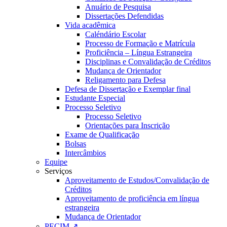
Anuário de Pesquisa
Dissertações Defendidas
Vida acadêmica
Caléndário Escolar
Processo de Formação e Matrícula
Proficiência – Língua Estrangeira
Disciplinas e Convalidação de Créditos
Mudança de Orientador
Religamento para Defesa
Defesa de Dissertação e Exemplar final
Estudante Especial
Processo Seletivo
Processo Seletivo
Orientações para Inscrição
Exame de Qualificação
Bolsas
Intercâmbios
Equipe
Serviços
Aproveitamento de Estudos/Convalidação de
Créditos
Aproveitamento de proficiência em língua
estrangeira
Mudança de Orientador
PECIM ↗