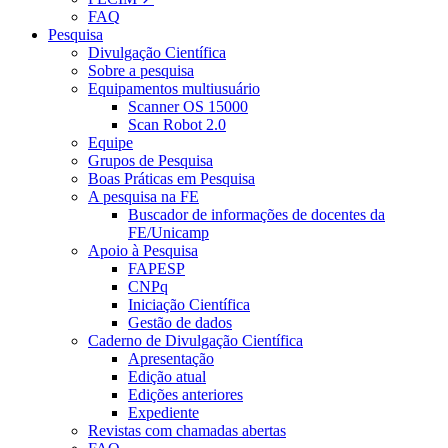
FAQ
Pesquisa
Divulgação Científica
Sobre a pesquisa
Equipamentos multiusuário
Scanner OS 15000
Scan Robot 2.0
Equipe
Grupos de Pesquisa
Boas Práticas em Pesquisa
A pesquisa na FE
Buscador de informações de docentes da
FE/Unicamp
Apoio à Pesquisa
FAPESP
CNPq
Iniciação Científica
Gestão de dados
Caderno de Divulgação Científica
Apresentação
Edição atual
Edições anteriores
Expediente
Revistas com chamadas abertas