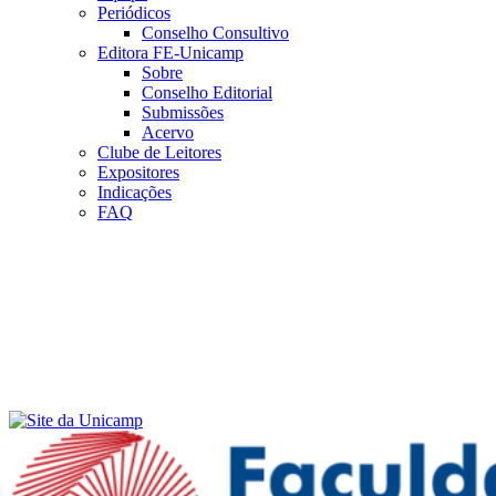
Periódicos
Conselho Consultivo
Editora FE-Unicamp
Sobre
Conselho Editorial
Submissões
Acervo
Clube de Leitores
Expositores
Indicações
FAQ
Menu