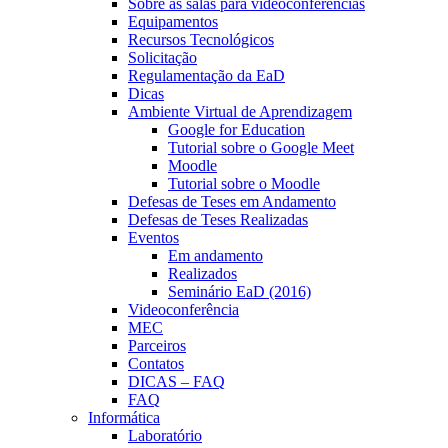
Sobre as salas para videoconferências
Equipamentos
Recursos Tecnológicos
Solicitação
Regulamentação da EaD
Dicas
Ambiente Virtual de Aprendizagem
Google for Education
Tutorial sobre o Google Meet
Moodle
Tutorial sobre o Moodle
Defesas de Teses em Andamento
Defesas de Teses Realizadas
Eventos
Em andamento
Realizados
Seminário EaD (2016)
Videoconferência
MEC
Parceiros
Contatos
DICAS – FAQ
FAQ
Informática
Laboratório