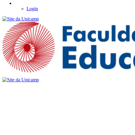
Login