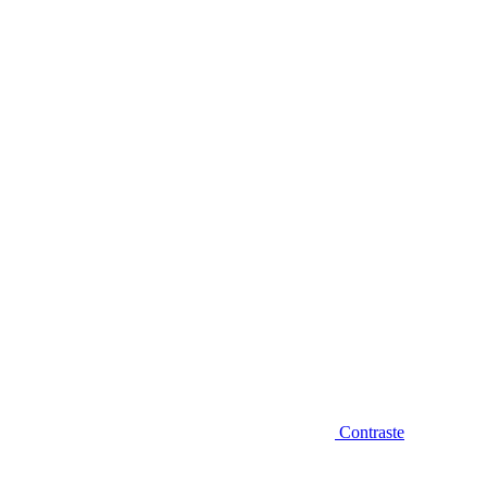
Diminuir fonte
Contraste