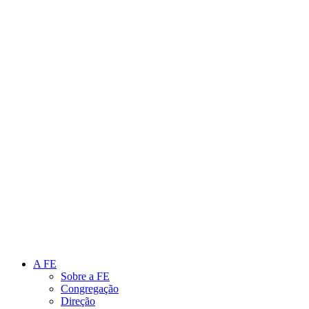
Link para o Instagram
Link para o Youtube
A FE
Sobre a FE
Congregação
Direção