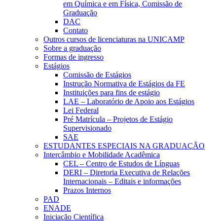
em Química e em Física, Comissão de
Graduação
DAC
Contato
Outros cursos de licenciaturas na UNICAMP
Sobre a graduação
Formas de ingresso
Estágios
Comissão de Estágios
Instrução Normativa de Estágios da FE
Instituições para fins de estágio
LAE – Laboratório de Apoio aos Estágios
Lei Federal
Pré Matrícula – Projetos de Estágio
Supervisionado
SAE
ESTUDANTES ESPECIAIS NA GRADUAÇÃO
Intercâmbio e Mobilidade Acadêmica
CEL – Centro de Estudos de Línguas
DERI – Diretoria Executiva de Relações
Internacionais – Editais e informações
Prazos Internos
PAD
ENADE
Iniciação Científica