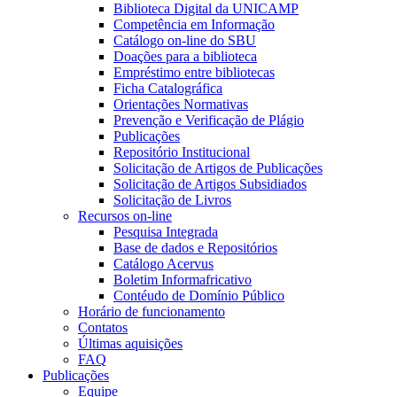
Biblioteca Digital da UNICAMP
Competência em Informação
Catálogo on-line do SBU
Doações para a biblioteca
Empréstimo entre bibliotecas
Ficha Catalográfica
Orientações Normativas
Prevenção e Verificação de Plágio
Publicações
Repositório Institucional
Solicitação de Artigos de Publicações
Solicitação de Artigos Subsidiados
Solicitação de Livros
Recursos on-line
Pesquisa Integrada
Base de dados e Repositórios
Catálogo Acervus
Boletim Informafricativo
Contéudo de Domínio Público
Horário de funcionamento
Contatos
Últimas aquisições
FAQ
Publicações
Equipe