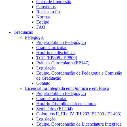
Cotas de Impressão
Convênios
Rede sem fio
Normas
Equipe
FAQ
Graduação
Pedagogia
Projeto Político Pedagógico
Grade Curricular
Horário de disciplinas
TCC (EP808 / EP809)
Práticas Curriculares (EP147)
Legislação
Equipe, Coordenação de Pedagogia e Comissão
de Graduação
Contato
Licenciatura Integrada em Química e em Física
Projeto Político Pedagógico
Grade Curricular
Horário Disciplinas Licenciaturas
Seminários (EL204)
Colóquios II, III e IV (EL203/ EL303 / EL403)
Legislação
Equipe, Coordenação de Licenciatura Integrada