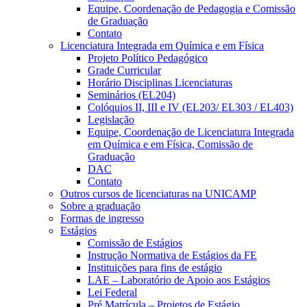
Equipe, Coordenação de Pedagogia e Comissão
de Graduação
Contato
Licenciatura Integrada em Química e em Física
Projeto Político Pedagógico
Grade Curricular
Horário Disciplinas Licenciaturas
Seminários (EL204)
Colóquios II, III e IV (EL203/ EL303 / EL403)
Legislação
Equipe, Coordenação de Licenciatura Integrada
em Química e em Física, Comissão de
Graduação
DAC
Contato
Outros cursos de licenciaturas na UNICAMP
Sobre a graduação
Formas de ingresso
Estágios
Comissão de Estágios
Instrução Normativa de Estágios da FE
Instituições para fins de estágio
LAE – Laboratório de Apoio aos Estágios
Lei Federal
Pré Matrícula – Projetos de Estágio