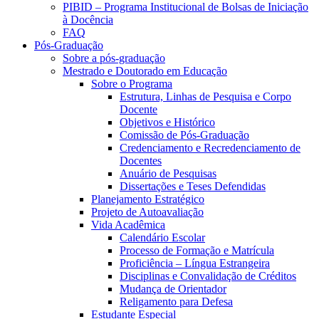
PIBID – Programa Institucional de Bolsas de Iniciação
à Docência
FAQ
Pós-Graduação
Sobre a pós-graduação
Mestrado e Doutorado em Educação
Sobre o Programa
Estrutura, Linhas de Pesquisa e Corpo
Docente
Objetivos e Histórico
Comissão de Pós-Graduação
Credenciamento e Recredenciamento de
Docentes
Anuário de Pesquisas
Dissertações e Teses Defendidas
Planejamento Estratégico
Projeto de Autoavaliação
Vida Acadêmica
Calendário Escolar
Processo de Formação e Matrícula
Proficiência – Língua Estrangeira
Disciplinas e Convalidação de Créditos
Mudança de Orientador
Religamento para Defesa
Estudante Especial