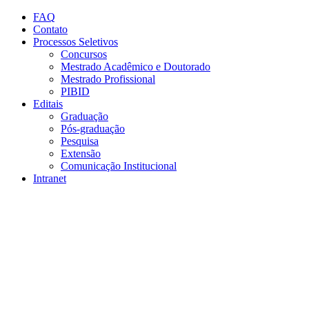
Conteúdo principal
Menu principal
Rodapé
FAQ
Contato
Processos Seletivos
Concursos
Mestrado Acadêmico e Doutorado
Mestrado Profissional
PIBID
Editais
Graduação
Pós-graduação
Pesquisa
Extensão
Comunicação Institucional
Intranet
Aumentar fonte
Diminuir fonte