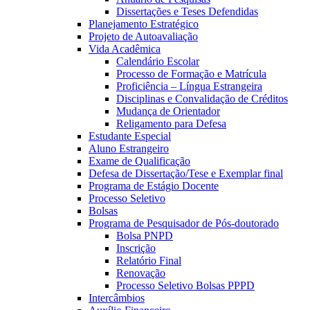
Dissertações e Teses Defendidas
Planejamento Estratégico
Projeto de Autoavaliação
Vida Acadêmica
Calendário Escolar
Processo de Formação e Matrícula
Proficiência – Língua Estrangeira
Disciplinas e Convalidação de Créditos
Mudança de Orientador
Religamento para Defesa
Estudante Especial
Aluno Estrangeiro
Exame de Qualificação
Defesa de Dissertação/Tese e Exemplar final
Programa de Estágio Docente
Processo Seletivo
Bolsas
Programa de Pesquisador de Pós-doutorado
Bolsa PNPD
Inscrição
Relatório Final
Renovação
Processo Seletivo Bolsas PPPD
Intercâmbios