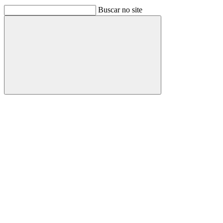
Buscar no site
Buscar
Link para o Facebook
Link para o Linkedin