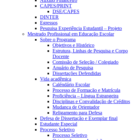
Auxílio Financeiro
CAPES/PRINT
DSE/CAPES
DINTER
Egressos
Pesquisa Experiência Estudantil – Projeto
Mestrado Profissional em Educação Escolar
Sobre o Programa
Objetivos e Histórico
Estrutura, Linhas de Pesquisa e Corpo
Docente
Comissão de Seleção / Colegiado
Anuário de Pesquisa
Dissertações Defendidas
Vida acadêmica
Caléndário Escolar
Processo de Formação e Matrícula
Proficiência – Língua Estrangeira
Disciplinas e Convalidação de Créditos
Mudança de Orientador
Religamento para Defesa
Defesa de Dissertação e Exemplar final
Estudante Especial
Processo Seletivo
Processo Seletivo