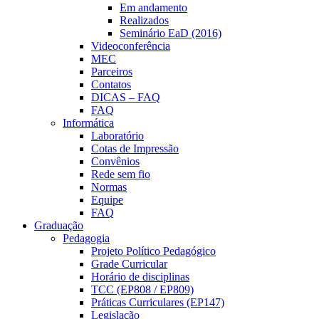
Em andamento
Realizados
Seminário EaD (2016)
Videoconferência
MEC
Parceiros
Contatos
DICAS – FAQ
FAQ
Informática
Laboratório
Cotas de Impressão
Convênios
Rede sem fio
Normas
Equipe
FAQ
Graduação
Pedagogia
Projeto Político Pedagógico
Grade Curricular
Horário de disciplinas
TCC (EP808 / EP809)
Práticas Curriculares (EP147)
Legislação