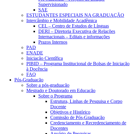
Supervisionado
SAE
ESTUDANTES ESPECIAIS NA GRADUAÇÃO
Intercâmbio e Mobilidade Acadêmica
CEL – Centro de Estudos de Línguas
DERI – Diretoria Executiva de Relações
Internacionais – Editais e informações
Prazos Internos
PAD
ENADE
Iniciação Científica
PIBID – Programa Institucional de Bolsas de Iniciação
à Docência
FAQ
Pós-Graduação
Sobre a pós-graduação
Mestrado e Doutorado em Educação
Sobre o Programa
Estrutura, Linhas de Pesquisa e Corpo
Docente
Objetivos e Histórico
Comissão de Pós-Graduação
Credenciamento e Recredenciamento de
Docentes
Anuário de Pesquisas