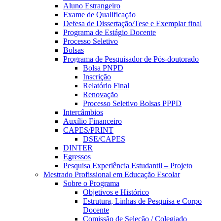
Aluno Estrangeiro
Exame de Qualificação
Defesa de Dissertação/Tese e Exemplar final
Programa de Estágio Docente
Processo Seletivo
Bolsas
Programa de Pesquisador de Pós-doutorado
Bolsa PNPD
Inscrição
Relatório Final
Renovação
Processo Seletivo Bolsas PPPD
Intercâmbios
Auxílio Financeiro
CAPES/PRINT
DSE/CAPES
DINTER
Egressos
Pesquisa Experiência Estudantil – Projeto
Mestrado Profissional em Educação Escolar
Sobre o Programa
Objetivos e Histórico
Estrutura, Linhas de Pesquisa e Corpo
Docente
Comissão de Seleção / Colegiado