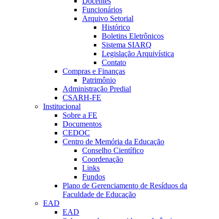
Docentes
Funcionários
Arquivo Setorial
Histórico
Boletins Eletrônicos
Sistema SIARQ
Legislação Arquivística
Contato
Compras e Finanças
Patrimônio
Administração Predial
CSARH-FE
Institucional
Sobre a FE
Documentos
CEDOC
Centro de Memória da Educação
Conselho Científico
Coordenação
Links
Fundos
Plano de Gerenciamento de Resíduos da
Faculdade de Educação
EAD
EAD