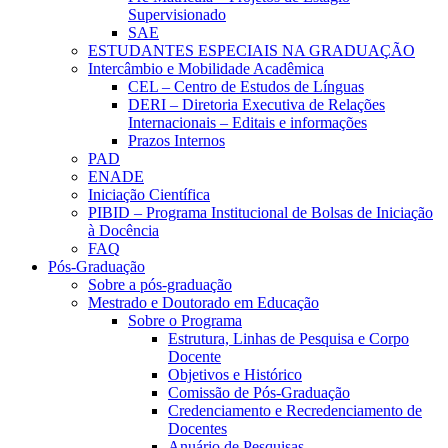
Supervisionado
SAE
ESTUDANTES ESPECIAIS NA GRADUAÇÃO
Intercâmbio e Mobilidade Acadêmica
CEL – Centro de Estudos de Línguas
DERI – Diretoria Executiva de Relações
Internacionais – Editais e informações
Prazos Internos
PAD
ENADE
Iniciação Científica
PIBID – Programa Institucional de Bolsas de Iniciação
à Docência
FAQ
Pós-Graduação
Sobre a pós-graduação
Mestrado e Doutorado em Educação
Sobre o Programa
Estrutura, Linhas de Pesquisa e Corpo
Docente
Objetivos e Histórico
Comissão de Pós-Graduação
Credenciamento e Recredenciamento de
Docentes
Anuário de Pesquisas