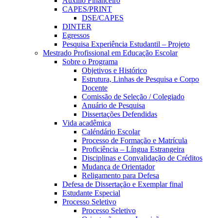
Auxílio Financeiro
CAPES/PRINT
DSE/CAPES
DINTER
Egressos
Pesquisa Experiência Estudantil – Projeto
Mestrado Profissional em Educação Escolar
Sobre o Programa
Objetivos e Histórico
Estrutura, Linhas de Pesquisa e Corpo
Docente
Comissão de Seleção / Colegiado
Anuário de Pesquisa
Dissertações Defendidas
Vida acadêmica
Caléndário Escolar
Processo de Formação e Matrícula
Proficiência – Língua Estrangeira
Disciplinas e Convalidação de Créditos
Mudança de Orientador
Religamento para Defesa
Defesa de Dissertação e Exemplar final
Estudante Especial
Processo Seletivo
Processo Seletivo