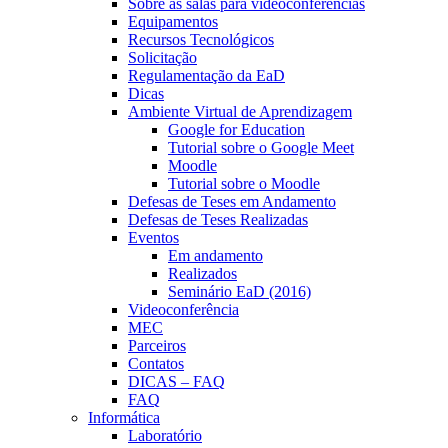
Sobre as salas para videoconferências
Equipamentos
Recursos Tecnológicos
Solicitação
Regulamentação da EaD
Dicas
Ambiente Virtual de Aprendizagem
Google for Education
Tutorial sobre o Google Meet
Moodle
Tutorial sobre o Moodle
Defesas de Teses em Andamento
Defesas de Teses Realizadas
Eventos
Em andamento
Realizados
Seminário EaD (2016)
Videoconferência
MEC
Parceiros
Contatos
DICAS – FAQ
FAQ
Informática
Laboratório