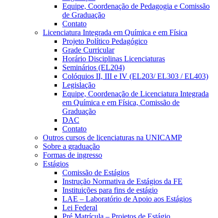
Equipe, Coordenação de Pedagogia e Comissão
de Graduação
Contato
Licenciatura Integrada em Química e em Física
Projeto Político Pedagógico
Grade Curricular
Horário Disciplinas Licenciaturas
Seminários (EL204)
Colóquios II, III e IV (EL203/ EL303 / EL403)
Legislação
Equipe, Coordenação de Licenciatura Integrada
em Química e em Física, Comissão de
Graduação
DAC
Contato
Outros cursos de licenciaturas na UNICAMP
Sobre a graduação
Formas de ingresso
Estágios
Comissão de Estágios
Instrução Normativa de Estágios da FE
Instituições para fins de estágio
LAE – Laboratório de Apoio aos Estágios
Lei Federal
Pré Matrícula – Projetos de Estágio