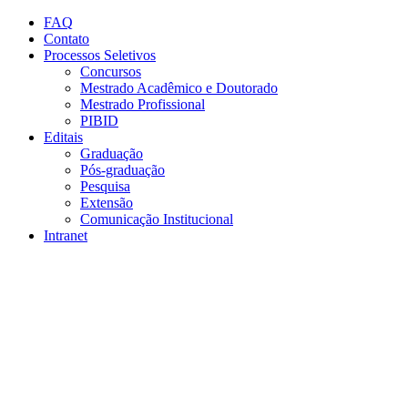
Conteúdo principal
Menu principal
Rodapé
FAQ
Contato
Processos Seletivos
Concursos
Mestrado Acadêmico e Doutorado
Mestrado Profissional
PIBID
Editais
Graduação
Pós-graduação
Pesquisa
Extensão
Comunicação Institucional
Intranet
Aumentar fonte
Diminuir fonte