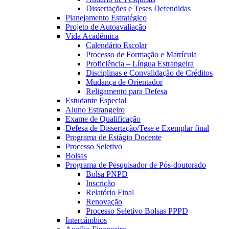
Dissertações e Teses Defendidas
Planejamento Estratégico
Projeto de Autoavaliação
Vida Acadêmica
Calendário Escolar
Processo de Formação e Matrícula
Proficiência – Língua Estrangeira
Disciplinas e Convalidação de Créditos
Mudança de Orientador
Religamento para Defesa
Estudante Especial
Aluno Estrangeiro
Exame de Qualificação
Defesa de Dissertação/Tese e Exemplar final
Programa de Estágio Docente
Processo Seletivo
Bolsas
Programa de Pesquisador de Pós-doutorado
Bolsa PNPD
Inscrição
Relatório Final
Renovação
Processo Seletivo Bolsas PPPD
Intercâmbios