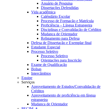
Anuário de Pesquisa
Dissertações Defendidas
Vida acadêmica
Caléndário Escolar
Processo de Formação e Matrícula
Proficiência – Língua Estrangeira
Disciplinas e Convalidação de Créditos
Mudança de Orientador
Religamento para Defesa
Defesa de Dissertação e Exemplar final
Estudante Especial
Processo Seletivo
Processo Seletivo
Orientações para Inscrição
Exame de Qualificação
Bolsas
Intercâmbios
Equipe
Serviços
Aproveitamento de Estudos/Convalidação de
Créditos
Aproveitamento de proficiência em língua
estrangeira
Mudança de Orientador
PECIM ↗