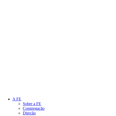
Link para o Instagram
Link para o Youtube
A FE
Sobre a FE
Congregação
Direção