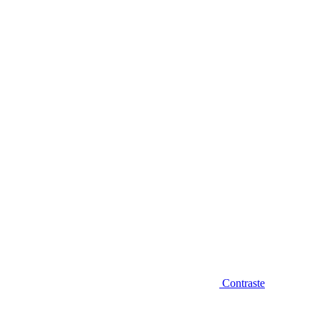
Diminuir fonte
Contraste