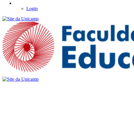
Login