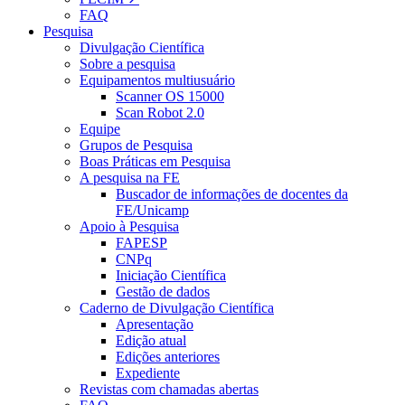
FAQ
Pesquisa
Divulgação Científica
Sobre a pesquisa
Equipamentos multiusuário
Scanner OS 15000
Scan Robot 2.0
Equipe
Grupos de Pesquisa
Boas Práticas em Pesquisa
A pesquisa na FE
Buscador de informações de docentes da
FE/Unicamp
Apoio à Pesquisa
FAPESP
CNPq
Iniciação Científica
Gestão de dados
Caderno de Divulgação Científica
Apresentação
Edição atual
Edições anteriores
Expediente
Revistas com chamadas abertas