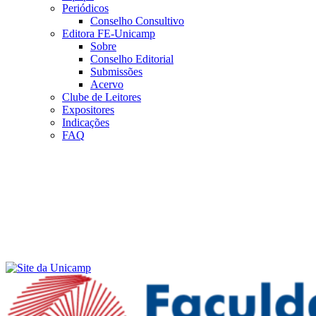
Periódicos
Conselho Consultivo
Editora FE-Unicamp
Sobre
Conselho Editorial
Submissões
Acervo
Clube de Leitores
Expositores
Indicações
FAQ
Menu