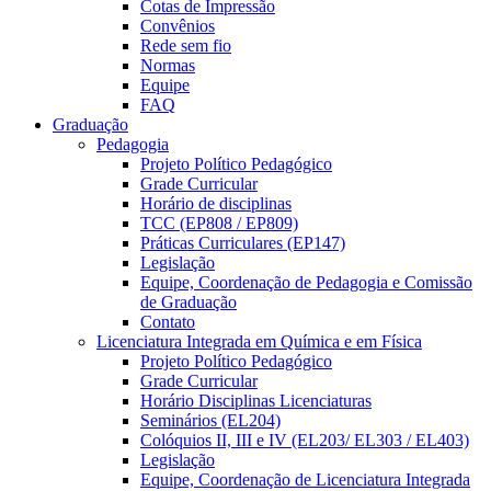
Cotas de Impressão
Convênios
Rede sem fio
Normas
Equipe
FAQ
Graduação
Pedagogia
Projeto Político Pedagógico
Grade Curricular
Horário de disciplinas
TCC (EP808 / EP809)
Práticas Curriculares (EP147)
Legislação
Equipe, Coordenação de Pedagogia e Comissão
de Graduação
Contato
Licenciatura Integrada em Química e em Física
Projeto Político Pedagógico
Grade Curricular
Horário Disciplinas Licenciaturas
Seminários (EL204)
Colóquios II, III e IV (EL203/ EL303 / EL403)
Legislação
Equipe, Coordenação de Licenciatura Integrada