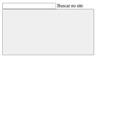
Buscar no site
Buscar
Link para o Facebook
Link para o Linkedin