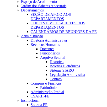
Espaço de Acolhimento
Jardim dos Saberes Ancestrais
Departamentos
SEÇÃO DE APOIO AOS
DEPARTAMENTOS
CHEFES E VICES-CHEFES DOS
DEPARTAMENTOS
CALENDÁRIOS DE REUNIÕES DA FE
Administração
Diretoria Administrativa
Recursos Humanos
Docentes
Funcionários
Arquivo Setorial
Histórico
Boletins Eletrônicos
Sistema SIARQ
Legislação Arquivística
Contato
Compras e Finanças
Patrimônio
Administração Predial
CSARH-FE
Institucional
Sobre a FE