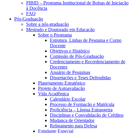
PIBID – Programa Institucional de Bolsas de Iniciação
à Docência
FAQ
Pós-Graduação
Sobre a pós-graduação
Mestrado e Doutorado em Educação
Sobre o Programa
Estrutura, Linhas de Pesquisa e Corpo
Docente
Objetivos e Histórico
Comissão de Pós-Graduação
Credenciamento e Recredenciamento de
Docentes
Anuário de Pesquisas
Dissertações e Teses Defendidas
Planejamento Estratégico
Projeto de Autoavaliação
Vida Acadêmica
Calendário Escolar
Processo de Formação e Matrícula
Proficiência – Língua Estrangeira
Disciplinas e Convalidação de Créditos
Mudança de Orientador
Religamento para Defesa
Estudante Especial