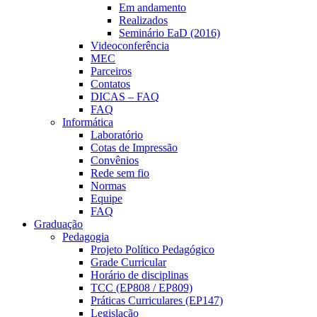
Em andamento
Realizados
Seminário EaD (2016)
Videoconferência
MEC
Parceiros
Contatos
DICAS – FAQ
FAQ
Informática
Laboratório
Cotas de Impressão
Convênios
Rede sem fio
Normas
Equipe
FAQ
Graduação
Pedagogia
Projeto Político Pedagógico
Grade Curricular
Horário de disciplinas
TCC (EP808 / EP809)
Práticas Curriculares (EP147)
Legislação