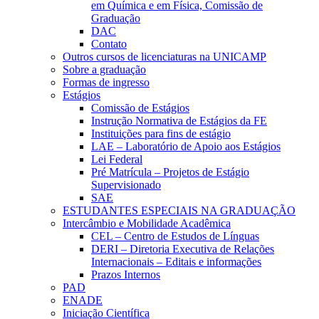
em Química e em Física, Comissão de
Graduação
DAC
Contato
Outros cursos de licenciaturas na UNICAMP
Sobre a graduação
Formas de ingresso
Estágios
Comissão de Estágios
Instrução Normativa de Estágios da FE
Instituições para fins de estágio
LAE – Laboratório de Apoio aos Estágios
Lei Federal
Pré Matrícula – Projetos de Estágio
Supervisionado
SAE
ESTUDANTES ESPECIAIS NA GRADUAÇÃO
Intercâmbio e Mobilidade Acadêmica
CEL – Centro de Estudos de Línguas
DERI – Diretoria Executiva de Relações
Internacionais – Editais e informações
Prazos Internos
PAD
ENADE
Iniciação Científica