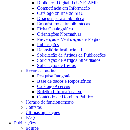
Biblioteca Digital da UNICAMP
Competência em Informação
Catálogo on-line do SBU
Doações para a biblioteca
Empréstimo entre bibliotecas
Ficha Catalográfica
Orientações Normativas
Prevenção e Verificação de Plágio
Publicações
Repositório Institucional
Solicitação de Artigos de Publicações
Solicitação de Artigos Subsidiados
Solicitação de Livros
Recursos on-line
Pesquisa Integrada
Base de dados e Repositórios
Catálogo Acervus
Boletim Informafricativo
Contéudo de Domínio Público
Horário de funcionamento
Contatos
Últimas aquisições
FAQ
Publicações
Equipe