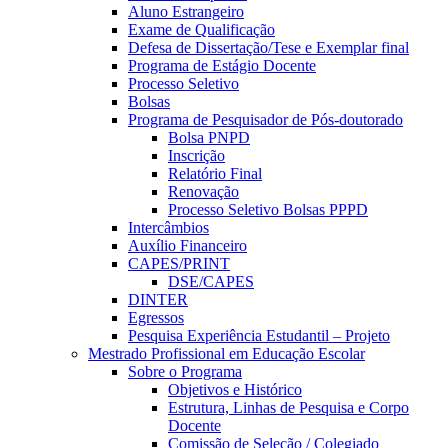
Aluno Estrangeiro
Exame de Qualificação
Defesa de Dissertação/Tese e Exemplar final
Programa de Estágio Docente
Processo Seletivo
Bolsas
Programa de Pesquisador de Pós-doutorado
Bolsa PNPD
Inscrição
Relatório Final
Renovação
Processo Seletivo Bolsas PPPD
Intercâmbios
Auxílio Financeiro
CAPES/PRINT
DSE/CAPES
DINTER
Egressos
Pesquisa Experiência Estudantil – Projeto
Mestrado Profissional em Educação Escolar
Sobre o Programa
Objetivos e Histórico
Estrutura, Linhas de Pesquisa e Corpo
Docente
Comissão de Seleção / Colegiado