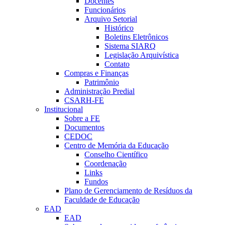
Docentes
Funcionários
Arquivo Setorial
Histórico
Boletins Eletrônicos
Sistema SIARQ
Legislação Arquivística
Contato
Compras e Finanças
Patrimônio
Administração Predial
CSARH-FE
Institucional
Sobre a FE
Documentos
CEDOC
Centro de Memória da Educação
Conselho Científico
Coordenação
Links
Fundos
Plano de Gerenciamento de Resíduos da
Faculdade de Educação
EAD
EAD