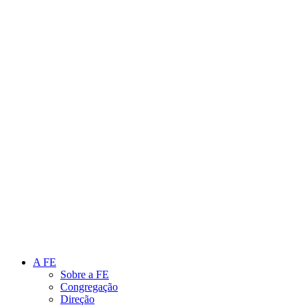
Link para o Instagram
Link para o Youtube
A FE
Sobre a FE
Congregação
Direção