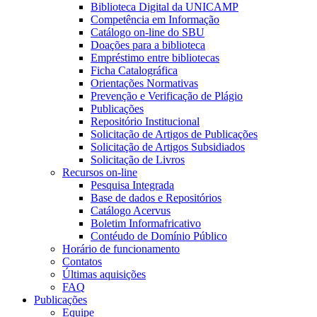
Biblioteca Digital da UNICAMP
Competência em Informação
Catálogo on-line do SBU
Doações para a biblioteca
Empréstimo entre bibliotecas
Ficha Catalográfica
Orientações Normativas
Prevenção e Verificação de Plágio
Publicações
Repositório Institucional
Solicitação de Artigos de Publicações
Solicitação de Artigos Subsidiados
Solicitação de Livros
Recursos on-line
Pesquisa Integrada
Base de dados e Repositórios
Catálogo Acervus
Boletim Informafricativo
Contéudo de Domínio Público
Horário de funcionamento
Contatos
Últimas aquisições
FAQ
Publicações
Equipe