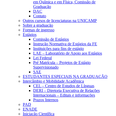
em Química e em Física, Comissão de
Graduação
DAC
Contato
Outros cursos de licenciaturas na UNICAMP
Sobre a graduação
Formas de ingresso
Estágios
Comissão de Estágios
Instrução Normativa de Estágios da FE
Instituições para fins de estágio
LAE – Laboratório de Apoio aos Estágios
Lei Federal
Pré Matrícula – Projetos de Estágio
Supervisionado
SAE
ESTUDANTES ESPECIAIS NA GRADUAÇÃO
Intercâmbio e Mobilidade Acadêmica
CEL – Centro de Estudos de Línguas
DERI – Diretoria Executiva de Relações
Internacionais – Editais e informações
Prazos Internos
PAD
ENADE
Iniciação Científica