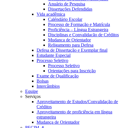
Anuário de Pesquisa
Dissertações Defendidas
Vida acadêmica
Caléndário Escolar
Processo de Formação e Matrícula
Proficiência – Língua Estrangeira
Disciplinas e Convalidação de Créditos
Mudança de Orientador
Religamento para Defesa
Defesa de Dissertação e Exemplar final
Estudante Especial
Processo Seletivo
Processo Seletivo
Orientações para Inscrição
Exame de Qualificação
Bolsas
Intercâmbios
Equipe
Serviços
Aproveitamento de Estudos/Convalidação de
Créditos
Aproveitamento de proficiência em língua
estrangeira
Mudança de Orientador
PECIM ↗