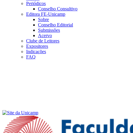
Periódicos
Conselho Consultivo
Editora FE-Unicamp
Sobre
Conselho Editorial
Submissões
Acervo
Clube de Leitores
Expositores
Indicações
FAQ
Menu