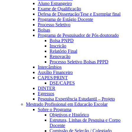
Aluno Estrangeiro
Exame de Qualificação
Defesa de Dissertação/Tese e Exemplar final
Programa de Estágio Docente
Processo Seletivo
Bolsas
Programa de Pesquisador de Pós-doutorado
Bolsa PNPD
Inscrição
Relatório Final
Renovação
Processo Seletivo Bolsas PPPD
Intercâmbios
Auxílio Financeiro
CAPES/PRINT
DSE/CAPES
DINTER
Egressos
Pesquisa Experiência Estudantil – Projeto
Mestrado Profissional em Educação Escolar
Sobre o Programa
Objetivos e Histórico
Estrutura, Linhas de Pesquisa e Corpo
Docente
Comissão de Seleção / Colegiado