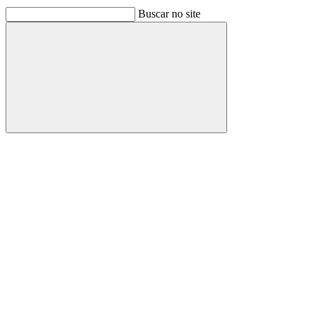
Buscar no site
Buscar
Link para o Facebook
Link para o Linkedin