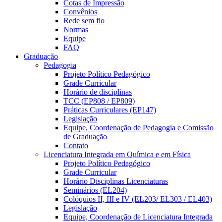
Cotas de Impressão
Convênios
Rede sem fio
Normas
Equipe
FAQ
Graduação
Pedagogia
Projeto Político Pedagógico
Grade Curricular
Horário de disciplinas
TCC (EP808 / EP809)
Práticas Curriculares (EP147)
Legislação
Equipe, Coordenação de Pedagogia e Comissão
de Graduação
Contato
Licenciatura Integrada em Química e em Física
Projeto Político Pedagógico
Grade Curricular
Horário Disciplinas Licenciaturas
Seminários (EL204)
Colóquios II, III e IV (EL203/ EL303 / EL403)
Legislação
Equipe, Coordenação de Licenciatura Integrada