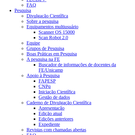
FAQ
Pesquisa
Divulgação Científica
Sobre a pesquisa
Equipamentos multiusuário
Scanner OS 15000
Scan Robot 2.0
Equipe
Grupos de Pesquisa
Boas Práticas em Pesquisa
A pesquisa na FE
Buscador de informações de docentes da
FE/Unicamp
Apoio à Pesquisa
FAPESP
CNPq
Iniciação Científica
Gestão de dados
Caderno de Divulgação Científica
Apresentação
Edição atual
Edições anteriores
Expediente
Revistas com chamadas abertas