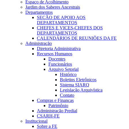
Espaço de Acolhimento
Jardim dos Saberes Ancestrais
Departamentos
SEÇÃO DE APOIO AOS
DEPARTAMENTOS
CHEFES E VICES-CHEFES DOS
DEPARTAMENTOS
CALENDÁRIOS DE REUNIÕES DA FE
Administração
Diretoria Administrativa
Recursos Humanos
Docentes
Funcionários
Arquivo Setorial
Histórico
Boletins Eletrônicos
Sistema SIARQ
Legislação Arquivística
Contato
Compras e Finanças
Patrimônio
Administração Predial
CSARH-FE
Institucional
Sobre a FE