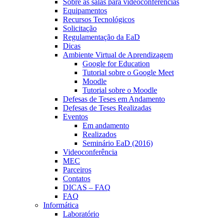
Sobre as salas para videoconferências
Equipamentos
Recursos Tecnológicos
Solicitação
Regulamentação da EaD
Dicas
Ambiente Virtual de Aprendizagem
Google for Education
Tutorial sobre o Google Meet
Moodle
Tutorial sobre o Moodle
Defesas de Teses em Andamento
Defesas de Teses Realizadas
Eventos
Em andamento
Realizados
Seminário EaD (2016)
Videoconferência
MEC
Parceiros
Contatos
DICAS – FAQ
FAQ
Informática
Laboratório