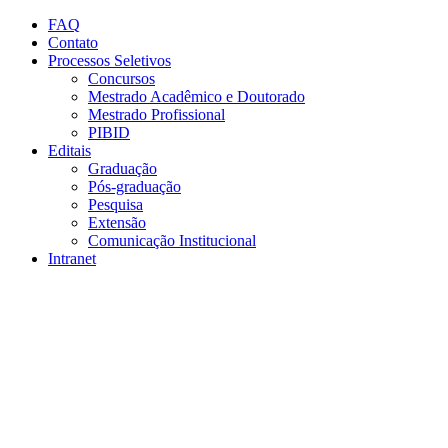
Conteúdo principal
Menu principal
Rodapé
FAQ
Contato
Processos Seletivos
Concursos
Mestrado Acadêmico e Doutorado
Mestrado Profissional
PIBID
Editais
Graduação
Pós-graduação
Pesquisa
Extensão
Comunicação Institucional
Intranet
Aumentar fonte
Diminuir fonte