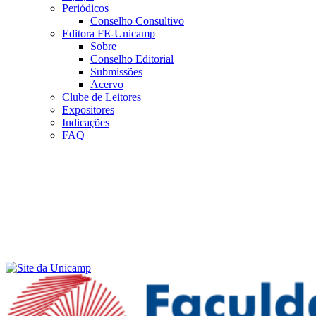
Periódicos
Conselho Consultivo
Editora FE-Unicamp
Sobre
Conselho Editorial
Submissões
Acervo
Clube de Leitores
Expositores
Indicações
FAQ
Menu