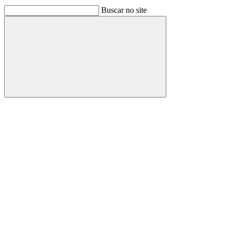
Buscar no site
Buscar
Link para o Facebook
Link para o Linkedin