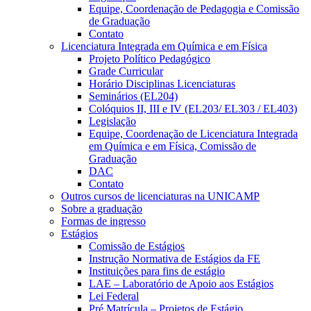
Equipe, Coordenação de Pedagogia e Comissão
de Graduação
Contato
Licenciatura Integrada em Química e em Física
Projeto Político Pedagógico
Grade Curricular
Horário Disciplinas Licenciaturas
Seminários (EL204)
Colóquios II, III e IV (EL203/ EL303 / EL403)
Legislação
Equipe, Coordenação de Licenciatura Integrada
em Química e em Física, Comissão de
Graduação
DAC
Contato
Outros cursos de licenciaturas na UNICAMP
Sobre a graduação
Formas de ingresso
Estágios
Comissão de Estágios
Instrução Normativa de Estágios da FE
Instituições para fins de estágio
LAE – Laboratório de Apoio aos Estágios
Lei Federal
Pré Matrícula – Projetos de Estágio