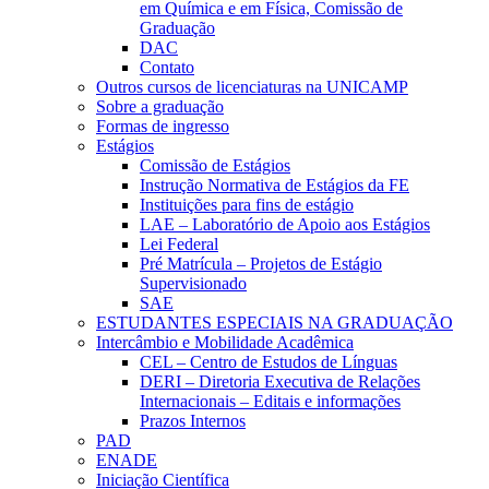
em Química e em Física, Comissão de
Graduação
DAC
Contato
Outros cursos de licenciaturas na UNICAMP
Sobre a graduação
Formas de ingresso
Estágios
Comissão de Estágios
Instrução Normativa de Estágios da FE
Instituições para fins de estágio
LAE – Laboratório de Apoio aos Estágios
Lei Federal
Pré Matrícula – Projetos de Estágio
Supervisionado
SAE
ESTUDANTES ESPECIAIS NA GRADUAÇÃO
Intercâmbio e Mobilidade Acadêmica
CEL – Centro de Estudos de Línguas
DERI – Diretoria Executiva de Relações
Internacionais – Editais e informações
Prazos Internos
PAD
ENADE
Iniciação Científica