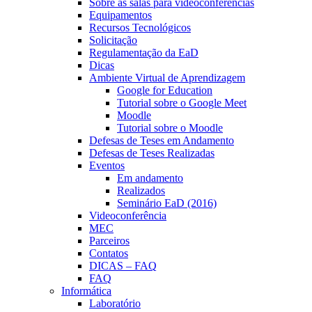
Sobre as salas para videoconferências
Equipamentos
Recursos Tecnológicos
Solicitação
Regulamentação da EaD
Dicas
Ambiente Virtual de Aprendizagem
Google for Education
Tutorial sobre o Google Meet
Moodle
Tutorial sobre o Moodle
Defesas de Teses em Andamento
Defesas de Teses Realizadas
Eventos
Em andamento
Realizados
Seminário EaD (2016)
Videoconferência
MEC
Parceiros
Contatos
DICAS – FAQ
FAQ
Informática
Laboratório