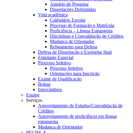
Anuário de Pesquisa
Dissertações Defendidas
Vida acadêmica
Caléndário Escolar
Processo de Formação e Matrícula
Proficiência – Língua Estrangeira
Disciplinas e Convalidação de Créditos
Mudança de Orientador
Religamento para Defesa
Defesa de Dissertação e Exemplar final
Estudante Especial
Processo Seletivo
Processo Seletivo
Orientações para Inscrição
Exame de Qualificação
Bolsas
Intercâmbios
Equipe
Serviços
Aproveitamento de Estudos/Convalidação de
Créditos
Aproveitamento de proficiência em língua
estrangeira
Mudança de Orientador
PECIM ↗