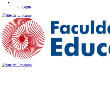
Login