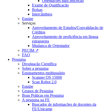
Orientações para Inscrição
Exame de Qualificação
Bolsas
Intercâmbios
Equipe
Serviços
Aproveitamento de Estudos/Convalidação de
Créditos
Aproveitamento de proficiência em língua
estrangeira
Mudança de Orientador
PECIM ↗
FAQ
Pesquisa
Divulgação Científica
Sobre a pesquisa
Equipamentos multiusuário
Scanner OS 15000
Scan Robot 2.0
Equipe
Grupos de Pesquisa
Boas Práticas em Pesquisa
A pesquisa na FE
Buscador de informações de docentes da
FE/Unicamp