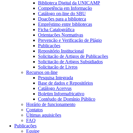
Biblioteca Digital da UNICAMP
Competência em Informação
Catálogo on-line do SBU
Doações para a biblioteca
Empréstimo entre bibliotecas
Ficha Catalográfica
Orientações Normativas
Prevenção e Verificação de Plágio
Publicações
Repositório Institucional
Solicitação de Artigos de Publicações
Solicitação de Artigos Subsidiados
Solicitação de Livros
Recursos on-line
Pesquisa Integrada
Base de dados e Repositórios
Catálogo Acervus
Boletim Informafricativo
Contéudo de Domínio Público
Horário de funcionamento
Contatos
Últimas aquisições
FAQ
Publicações
Equipe