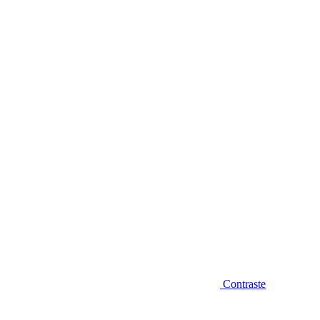
Diminuir fonte
Contraste