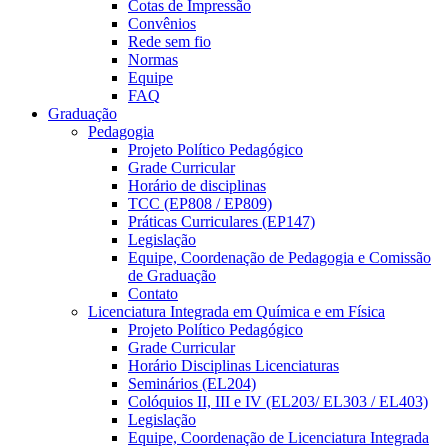
Cotas de Impressão
Convênios
Rede sem fio
Normas
Equipe
FAQ
Graduação
Pedagogia
Projeto Político Pedagógico
Grade Curricular
Horário de disciplinas
TCC (EP808 / EP809)
Práticas Curriculares (EP147)
Legislação
Equipe, Coordenação de Pedagogia e Comissão
de Graduação
Contato
Licenciatura Integrada em Química e em Física
Projeto Político Pedagógico
Grade Curricular
Horário Disciplinas Licenciaturas
Seminários (EL204)
Colóquios II, III e IV (EL203/ EL303 / EL403)
Legislação
Equipe, Coordenação de Licenciatura Integrada