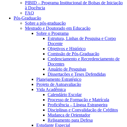
PIBID – Programa Institucional de Bolsas de Iniciação
à Docência
FAQ
Pós-Graduação
Sobre a pós-graduação
Mestrado e Doutorado em Educação
Sobre o Programa
Estrutura, Linhas de Pesquisa e Corpo
Docente
Objetivos e Histórico
Comissão de Pós-Graduação
Credenciamento e Recredenciamento de
Docentes
Anuário de Pesquisas
Dissertações e Teses Defendidas
Planejamento Estratégico
Projeto de Autoavaliação
Vida Acadêmica
Calendário Escolar
Processo de Formação e Matrícula
Proficiência – Língua Estrangeira
Disciplinas e Convalidação de Créditos
Mudança de Orientador
Religamento para Defesa
Estudante Especial