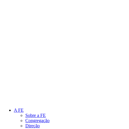
Link para o Instagram
Link para o Youtube
A FE
Sobre a FE
Congregação
Direção