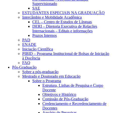
Supervisionado
SAE
ESTUDANTES ESPECIAIS NA GRADUAÇÃO
Intercâmbio e Mobilidade Acadêmica
CEL – Centro de Estudos de Línguas
DERI – Diretoria Executiva de Relações
Internacionais – Editais e informações
Prazos Internos
PAD
ENADE
Iniciação Científica
PIBID – Programa Institucional de Bolsas de Iniciação
à Docência
FAQ
Pós-Graduação
Sobre a pós-graduação
Mestrado e Doutorado em Educação
Sobre o Programa
Estrutura, Linhas de Pesquisa e Corpo
Docente
Objetivos e Histórico
Comissão de Pós-Graduação
Credenciamento e Recredenciamento de
Docentes
Anuário de Pesquisas