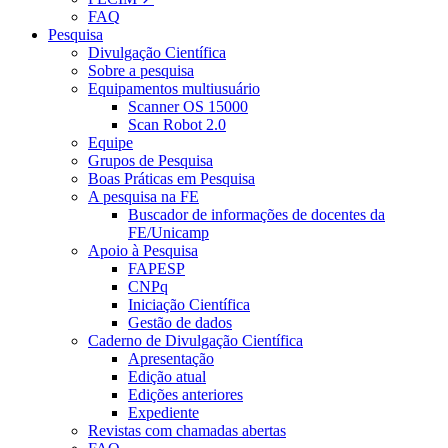
FAQ
Pesquisa
Divulgação Científica
Sobre a pesquisa
Equipamentos multiusuário
Scanner OS 15000
Scan Robot 2.0
Equipe
Grupos de Pesquisa
Boas Práticas em Pesquisa
A pesquisa na FE
Buscador de informações de docentes da
FE/Unicamp
Apoio à Pesquisa
FAPESP
CNPq
Iniciação Científica
Gestão de dados
Caderno de Divulgação Científica
Apresentação
Edição atual
Edições anteriores
Expediente
Revistas com chamadas abertas