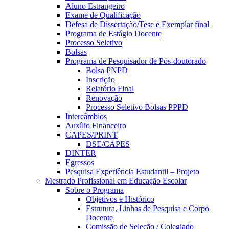
Aluno Estrangeiro
Exame de Qualificação
Defesa de Dissertação/Tese e Exemplar final
Programa de Estágio Docente
Processo Seletivo
Bolsas
Programa de Pesquisador de Pós-doutorado
Bolsa PNPD
Inscrição
Relatório Final
Renovação
Processo Seletivo Bolsas PPPD
Intercâmbios
Auxílio Financeiro
CAPES/PRINT
DSE/CAPES
DINTER
Egressos
Pesquisa Experiência Estudantil – Projeto
Mestrado Profissional em Educação Escolar
Sobre o Programa
Objetivos e Histórico
Estrutura, Linhas de Pesquisa e Corpo
Docente
Comissão de Seleção / Colegiado