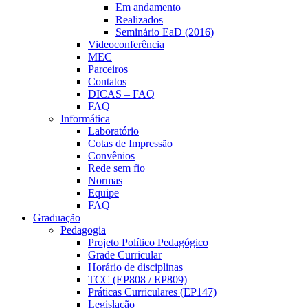
Em andamento
Realizados
Seminário EaD (2016)
Videoconferência
MEC
Parceiros
Contatos
DICAS – FAQ
FAQ
Informática
Laboratório
Cotas de Impressão
Convênios
Rede sem fio
Normas
Equipe
FAQ
Graduação
Pedagogia
Projeto Político Pedagógico
Grade Curricular
Horário de disciplinas
TCC (EP808 / EP809)
Práticas Curriculares (EP147)
Legislação