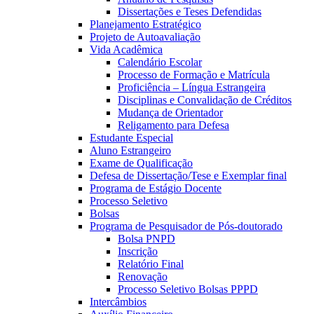
Dissertações e Teses Defendidas
Planejamento Estratégico
Projeto de Autoavaliação
Vida Acadêmica
Calendário Escolar
Processo de Formação e Matrícula
Proficiência – Língua Estrangeira
Disciplinas e Convalidação de Créditos
Mudança de Orientador
Religamento para Defesa
Estudante Especial
Aluno Estrangeiro
Exame de Qualificação
Defesa de Dissertação/Tese e Exemplar final
Programa de Estágio Docente
Processo Seletivo
Bolsas
Programa de Pesquisador de Pós-doutorado
Bolsa PNPD
Inscrição
Relatório Final
Renovação
Processo Seletivo Bolsas PPPD
Intercâmbios