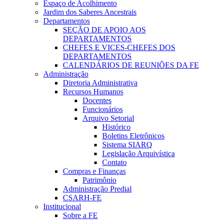
Espaço de Acolhimento
Jardim dos Saberes Ancestrais
Departamentos
SEÇÃO DE APOIO AOS
DEPARTAMENTOS
CHEFES E VICES-CHEFES DOS
DEPARTAMENTOS
CALENDÁRIOS DE REUNIÕES DA FE
Administração
Diretoria Administrativa
Recursos Humanos
Docentes
Funcionários
Arquivo Setorial
Histórico
Boletins Eletrônicos
Sistema SIARQ
Legislação Arquivística
Contato
Compras e Finanças
Patrimônio
Administração Predial
CSARH-FE
Institucional
Sobre a FE