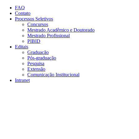
Conteúdo principal
Menu principal
Rodapé
FAQ
Contato
Processos Seletivos
Concursos
Mestrado Acadêmico e Doutorado
Mestrado Profissional
PIBID
Editais
Graduação
Pós-graduação
Pesquisa
Extensão
Comunicação Institucional
Intranet
Aumentar fonte
Diminuir fonte