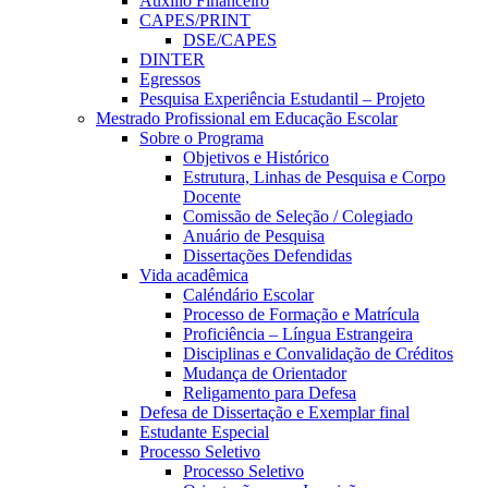
Auxílio Financeiro
CAPES/PRINT
DSE/CAPES
DINTER
Egressos
Pesquisa Experiência Estudantil – Projeto
Mestrado Profissional em Educação Escolar
Sobre o Programa
Objetivos e Histórico
Estrutura, Linhas de Pesquisa e Corpo
Docente
Comissão de Seleção / Colegiado
Anuário de Pesquisa
Dissertações Defendidas
Vida acadêmica
Caléndário Escolar
Processo de Formação e Matrícula
Proficiência – Língua Estrangeira
Disciplinas e Convalidação de Créditos
Mudança de Orientador
Religamento para Defesa
Defesa de Dissertação e Exemplar final
Estudante Especial
Processo Seletivo
Processo Seletivo