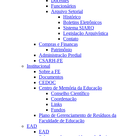
Docentes
Funcionários
Arquivo Setorial
Histórico
Boletins Eletrônicos
Sistema SIARQ
Legislação Arquivística
Contato
Compras e Finanças
Patrimônio
Administração Predial
CSARH-FE
Institucional
Sobre a FE
Documentos
CEDOC
Centro de Memória da Educação
Conselho Científico
Coordenação
Links
Fundos
Plano de Gerenciamento de Resíduos da
Faculdade de Educação
EAD
EAD