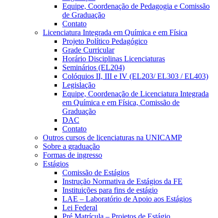
Equipe, Coordenação de Pedagogia e Comissão
de Graduação
Contato
Licenciatura Integrada em Química e em Física
Projeto Político Pedagógico
Grade Curricular
Horário Disciplinas Licenciaturas
Seminários (EL204)
Colóquios II, III e IV (EL203/ EL303 / EL403)
Legislação
Equipe, Coordenação de Licenciatura Integrada
em Química e em Física, Comissão de
Graduação
DAC
Contato
Outros cursos de licenciaturas na UNICAMP
Sobre a graduação
Formas de ingresso
Estágios
Comissão de Estágios
Instrução Normativa de Estágios da FE
Instituições para fins de estágio
LAE – Laboratório de Apoio aos Estágios
Lei Federal
Pré Matrícula – Projetos de Estágio