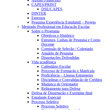
Auxílio Financeiro
CAPES/PRINT
DSE/CAPES
DINTER
Egressos
Pesquisa Experiência Estudantil – Projeto
Mestrado Profissional em Educação Escolar
Sobre o Programa
Objetivos e Histórico
Estrutura, Linhas de Pesquisa e Corpo
Docente
Comissão de Seleção / Colegiado
Anuário de Pesquisa
Dissertações Defendidas
Vida acadêmica
Caléndário Escolar
Processo de Formação e Matrícula
Proficiência – Língua Estrangeira
Disciplinas e Convalidação de Créditos
Mudança de Orientador
Religamento para Defesa
Defesa de Dissertação e Exemplar final
Estudante Especial
Processo Seletivo
Processo Seletivo