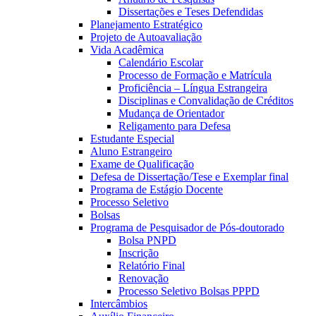
Dissertações e Teses Defendidas
Planejamento Estratégico
Projeto de Autoavaliação
Vida Acadêmica
Calendário Escolar
Processo de Formação e Matrícula
Proficiência – Língua Estrangeira
Disciplinas e Convalidação de Créditos
Mudança de Orientador
Religamento para Defesa
Estudante Especial
Aluno Estrangeiro
Exame de Qualificação
Defesa de Dissertação/Tese e Exemplar final
Programa de Estágio Docente
Processo Seletivo
Bolsas
Programa de Pesquisador de Pós-doutorado
Bolsa PNPD
Inscrição
Relatório Final
Renovação
Processo Seletivo Bolsas PPPD
Intercâmbios