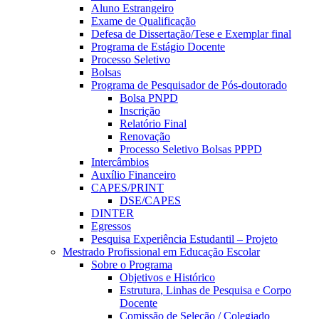
Aluno Estrangeiro
Exame de Qualificação
Defesa de Dissertação/Tese e Exemplar final
Programa de Estágio Docente
Processo Seletivo
Bolsas
Programa de Pesquisador de Pós-doutorado
Bolsa PNPD
Inscrição
Relatório Final
Renovação
Processo Seletivo Bolsas PPPD
Intercâmbios
Auxílio Financeiro
CAPES/PRINT
DSE/CAPES
DINTER
Egressos
Pesquisa Experiência Estudantil – Projeto
Mestrado Profissional em Educação Escolar
Sobre o Programa
Objetivos e Histórico
Estrutura, Linhas de Pesquisa e Corpo
Docente
Comissão de Seleção / Colegiado