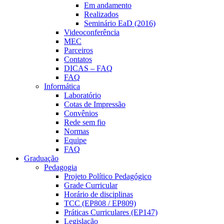
Em andamento
Realizados
Seminário EaD (2016)
Videoconferência
MEC
Parceiros
Contatos
DICAS – FAQ
FAQ
Informática
Laboratório
Cotas de Impressão
Convênios
Rede sem fio
Normas
Equipe
FAQ
Graduação
Pedagogia
Projeto Político Pedagógico
Grade Curricular
Horário de disciplinas
TCC (EP808 / EP809)
Práticas Curriculares (EP147)
Legislação