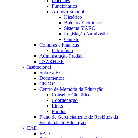
Docentes
Funcionários
Arquivo Setorial
Histórico
Boletins Eletrônicos
Sistema SIARQ
Legislação Arquivística
Contato
Compras e Finanças
Patrimônio
Administração Predial
CSARH-FE
Institucional
Sobre a FE
Documentos
CEDOC
Centro de Memória da Educação
Conselho Científico
Coordenação
Links
Fundos
Plano de Gerenciamento de Resíduos da
Faculdade de Educação
EAD
EAD