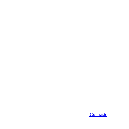
Diminuir fonte
Contraste