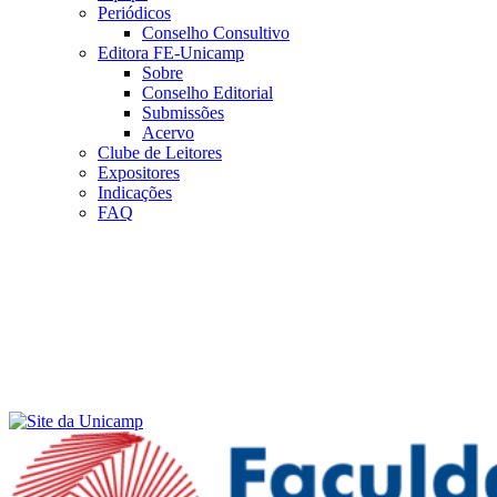
Periódicos
Conselho Consultivo
Editora FE-Unicamp
Sobre
Conselho Editorial
Submissões
Acervo
Clube de Leitores
Expositores
Indicações
FAQ
Menu