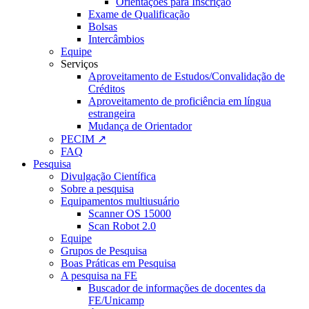
Orientações para Inscrição
Exame de Qualificação
Bolsas
Intercâmbios
Equipe
Serviços
Aproveitamento de Estudos/Convalidação de
Créditos
Aproveitamento de proficiência em língua
estrangeira
Mudança de Orientador
PECIM ↗
FAQ
Pesquisa
Divulgação Científica
Sobre a pesquisa
Equipamentos multiusuário
Scanner OS 15000
Scan Robot 2.0
Equipe
Grupos de Pesquisa
Boas Práticas em Pesquisa
A pesquisa na FE
Buscador de informações de docentes da
FE/Unicamp