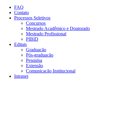
Conteúdo principal
Menu principal
Rodapé
FAQ
Contato
Processos Seletivos
Concursos
Mestrado Acadêmico e Doutorado
Mestrado Profissional
PIBID
Editais
Graduação
Pós-graduação
Pesquisa
Extensão
Comunicação Institucional
Intranet
Aumentar fonte
Diminuir fonte