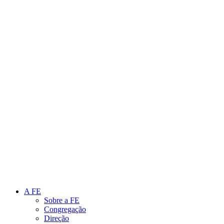
Link para o Instagram
Link para o Youtube
A FE
Sobre a FE
Congregação
Direção