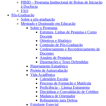
PIBID – Programa Institucional de Bolsas de Iniciação
à Docência
FAQ
Pós-Graduação
Sobre a pós-graduação
Mestrado e Doutorado em Educação
Sobre o Programa
Estrutura, Linhas de Pesquisa e Corpo
Docente
Objetivos e Histórico
Comissão de Pós-Graduação
Credenciamento e Recredenciamento de
Docentes
Anuário de Pesquisas
Dissertações e Teses Defendidas
Planejamento Estratégico
Projeto de Autoavaliação
Vida Acadêmica
Calendário Escolar
Processo de Formação e Matrícula
Proficiência – Língua Estrangeira
Disciplinas e Convalidação de Créditos
Mudança de Orientador
Religamento para Defesa
Estudante Especial