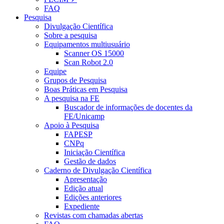
FAQ
Pesquisa
Divulgação Científica
Sobre a pesquisa
Equipamentos multiusuário
Scanner OS 15000
Scan Robot 2.0
Equipe
Grupos de Pesquisa
Boas Práticas em Pesquisa
A pesquisa na FE
Buscador de informações de docentes da
FE/Unicamp
Apoio à Pesquisa
FAPESP
CNPq
Iniciação Científica
Gestão de dados
Caderno de Divulgação Científica
Apresentação
Edição atual
Edições anteriores
Expediente
Revistas com chamadas abertas