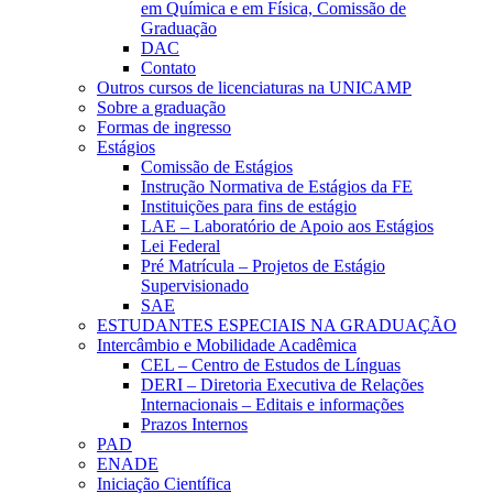
em Química e em Física, Comissão de
Graduação
DAC
Contato
Outros cursos de licenciaturas na UNICAMP
Sobre a graduação
Formas de ingresso
Estágios
Comissão de Estágios
Instrução Normativa de Estágios da FE
Instituições para fins de estágio
LAE – Laboratório de Apoio aos Estágios
Lei Federal
Pré Matrícula – Projetos de Estágio
Supervisionado
SAE
ESTUDANTES ESPECIAIS NA GRADUAÇÃO
Intercâmbio e Mobilidade Acadêmica
CEL – Centro de Estudos de Línguas
DERI – Diretoria Executiva de Relações
Internacionais – Editais e informações
Prazos Internos
PAD
ENADE
Iniciação Científica