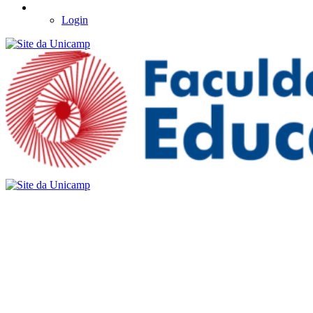
Login