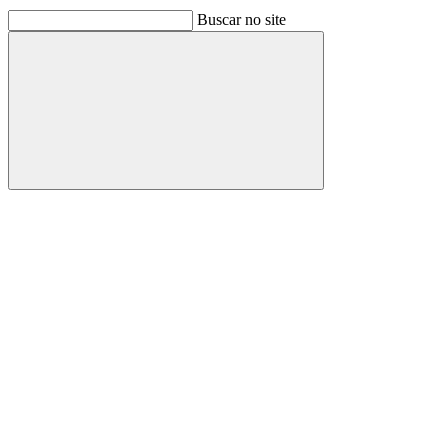
Buscar no site
Buscar
Link para o Facebook
Link para o Linkedin