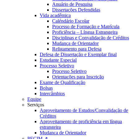
Anuário de Pesquisa
Dissertações Defendidas
Vida acadêmica
Caléndário Escolar
Processo de Formação e Matrícula
Proficiência – Língua Estrangeira
Disciplinas e Convalidação de Créditos
Mudança de Orientador
Religamento para Defesa
Defesa de Dissertação e Exemplar final
Estudante Especial
Processo Seletivo
Processo Seletivo
Orientações para Inscrição
Exame de Qualificação
Bolsas
Intercâmbios
Equipe
Serviços
Aproveitamento de Estudos/Convalidação de
Créditos
Aproveitamento de proficiência em língua
estrangeira
Mudança de Orientador
PECIM ↗