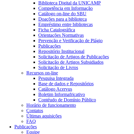
Biblioteca Digital da UNICAMP
Competência em Informação
Catálogo on-line do SBU
Doações para a biblioteca
Empréstimo entre bibliotecas
Ficha Catalográfica
Orientações Normativas
Prevenção e Verificação de Plágio
Publicações
Repositório Institucional
Solicitação de Artigos de Publicações
Solicitação de Artigos Subsidiados
Solicitação de Livros
Recursos on-line
Pesquisa Integrada
Base de dados e Repositórios
Catálogo Acervus
Boletim Informafricativo
Contéudo de Domínio Público
Horário de funcionamento
Contatos
Últimas aquisições
FAQ
Publicações
Equipe