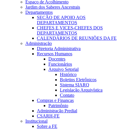
Espaço de Acolhimento
Jardim dos Saberes Ancestrais
Departamentos
SEÇÃO DE APOIO AOS
DEPARTAMENTOS
CHEFES E VICES-CHEFES DOS
DEPARTAMENTOS
CALENDÁRIOS DE REUNIÕES DA FE
Administração
Diretoria Administrativa
Recursos Humanos
Docentes
Funcionários
Arquivo Setorial
Histórico
Boletins Eletrônicos
Sistema SIARQ
Legislação Arquivística
Contato
Compras e Finanças
Patrimônio
Administração Predial
CSARH-FE
Institucional
Sobre a FE