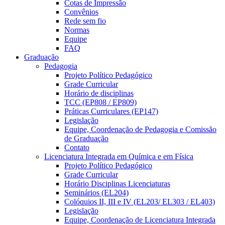
Cotas de Impressão
Convênios
Rede sem fio
Normas
Equipe
FAQ
Graduação
Pedagogia
Projeto Político Pedagógico
Grade Curricular
Horário de disciplinas
TCC (EP808 / EP809)
Práticas Curriculares (EP147)
Legislação
Equipe, Coordenação de Pedagogia e Comissão
de Graduação
Contato
Licenciatura Integrada em Química e em Física
Projeto Político Pedagógico
Grade Curricular
Horário Disciplinas Licenciaturas
Seminários (EL204)
Colóquios II, III e IV (EL203/ EL303 / EL403)
Legislação
Equipe, Coordenação de Licenciatura Integrada