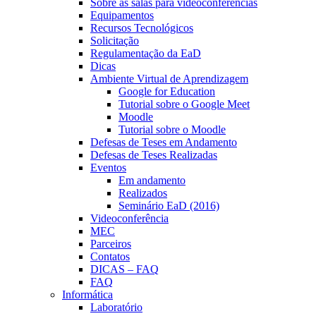
Sobre as salas para videoconferências
Equipamentos
Recursos Tecnológicos
Solicitação
Regulamentação da EaD
Dicas
Ambiente Virtual de Aprendizagem
Google for Education
Tutorial sobre o Google Meet
Moodle
Tutorial sobre o Moodle
Defesas de Teses em Andamento
Defesas de Teses Realizadas
Eventos
Em andamento
Realizados
Seminário EaD (2016)
Videoconferência
MEC
Parceiros
Contatos
DICAS – FAQ
FAQ
Informática
Laboratório