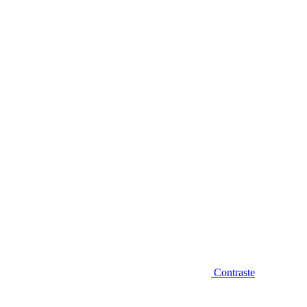
Diminuir fonte
Contraste