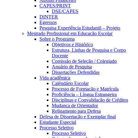
Auxílio Financeiro
CAPES/PRINT
DSE/CAPES
DINTER
Egressos
Pesquisa Experiência Estudantil – Projeto
Mestrado Profissional em Educação Escolar
Sobre o Programa
Objetivos e Histórico
Estrutura, Linhas de Pesquisa e Corpo
Docente
Comissão de Seleção / Colegiado
Anuário de Pesquisa
Dissertações Defendidas
Vida acadêmica
Caléndário Escolar
Processo de Formação e Matrícula
Proficiência – Língua Estrangeira
Disciplinas e Convalidação de Créditos
Mudança de Orientador
Religamento para Defesa
Defesa de Dissertação e Exemplar final
Estudante Especial
Processo Seletivo
Processo Seletivo