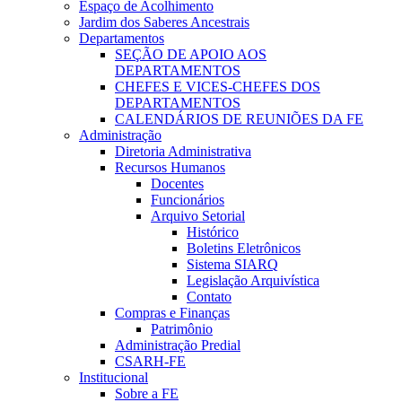
Espaço de Acolhimento
Jardim dos Saberes Ancestrais
Departamentos
SEÇÃO DE APOIO AOS
DEPARTAMENTOS
CHEFES E VICES-CHEFES DOS
DEPARTAMENTOS
CALENDÁRIOS DE REUNIÕES DA FE
Administração
Diretoria Administrativa
Recursos Humanos
Docentes
Funcionários
Arquivo Setorial
Histórico
Boletins Eletrônicos
Sistema SIARQ
Legislação Arquivística
Contato
Compras e Finanças
Patrimônio
Administração Predial
CSARH-FE
Institucional
Sobre a FE