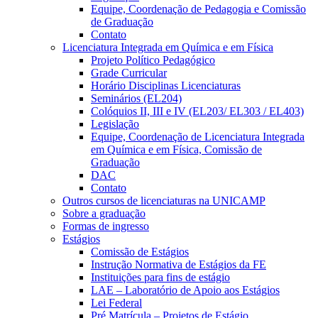
Equipe, Coordenação de Pedagogia e Comissão
de Graduação
Contato
Licenciatura Integrada em Química e em Física
Projeto Político Pedagógico
Grade Curricular
Horário Disciplinas Licenciaturas
Seminários (EL204)
Colóquios II, III e IV (EL203/ EL303 / EL403)
Legislação
Equipe, Coordenação de Licenciatura Integrada
em Química e em Física, Comissão de
Graduação
DAC
Contato
Outros cursos de licenciaturas na UNICAMP
Sobre a graduação
Formas de ingresso
Estágios
Comissão de Estágios
Instrução Normativa de Estágios da FE
Instituições para fins de estágio
LAE – Laboratório de Apoio aos Estágios
Lei Federal
Pré Matrícula – Projetos de Estágio