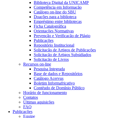
Biblioteca Digital da UNICAMP
Competência em Informação
Catálogo on-line do SBU
Doações para a biblioteca
Empréstimo entre bibliotecas
Ficha Catalográfica
Orientações Normativas
Prevenção e Verificação de Plágio
Publicações
Repositório Institucional
Solicitação de Artigos de Publicações
Solicitação de Artigos Subsidiados
Solicitação de Livros
Recursos on-line
Pesquisa Integrada
Base de dados e Repositórios
Catálogo Acervus
Boletim Informafricativo
Contéudo de Domínio Público
Horário de funcionamento
Contatos
Últimas aquisições
FAQ
Publicações
Equipe