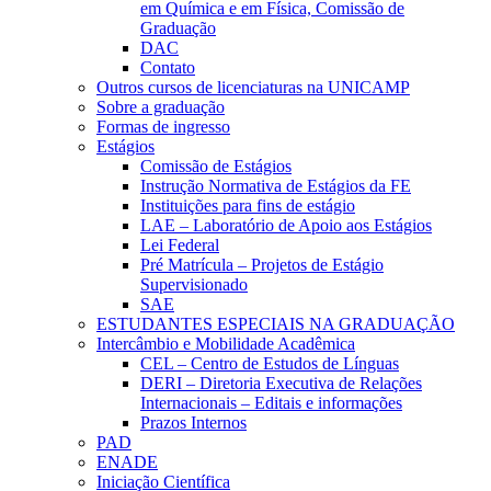
em Química e em Física, Comissão de
Graduação
DAC
Contato
Outros cursos de licenciaturas na UNICAMP
Sobre a graduação
Formas de ingresso
Estágios
Comissão de Estágios
Instrução Normativa de Estágios da FE
Instituições para fins de estágio
LAE – Laboratório de Apoio aos Estágios
Lei Federal
Pré Matrícula – Projetos de Estágio
Supervisionado
SAE
ESTUDANTES ESPECIAIS NA GRADUAÇÃO
Intercâmbio e Mobilidade Acadêmica
CEL – Centro de Estudos de Línguas
DERI – Diretoria Executiva de Relações
Internacionais – Editais e informações
Prazos Internos
PAD
ENADE
Iniciação Científica