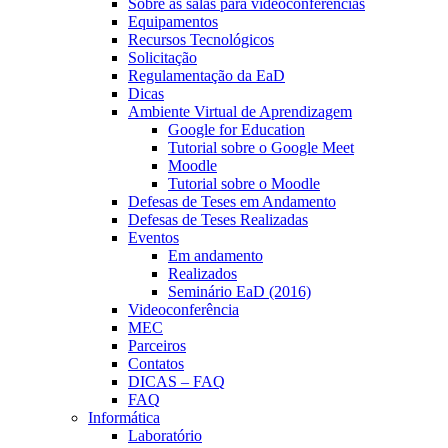
Sobre as salas para videoconferências
Equipamentos
Recursos Tecnológicos
Solicitação
Regulamentação da EaD
Dicas
Ambiente Virtual de Aprendizagem
Google for Education
Tutorial sobre o Google Meet
Moodle
Tutorial sobre o Moodle
Defesas de Teses em Andamento
Defesas de Teses Realizadas
Eventos
Em andamento
Realizados
Seminário EaD (2016)
Videoconferência
MEC
Parceiros
Contatos
DICAS – FAQ
FAQ
Informática
Laboratório