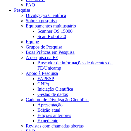
FAQ
Pesquisa
Divulgação Científica
Sobre a pesquisa
Equipamentos multiusuário
Scanner OS 15000
Scan Robot 2.0
Equipe
Grupos de Pesquisa
Boas Práticas em Pesquisa
A pesquisa na FE
Buscador de informações de docentes da
FE/Unicamp
Apoio à Pesquisa
FAPESP
CNPq
Iniciação Científica
Gestão de dados
Caderno de Divulgação Científica
Apresentação
Edição atual
Edições anteriores
Expediente
Revistas com chamadas abertas