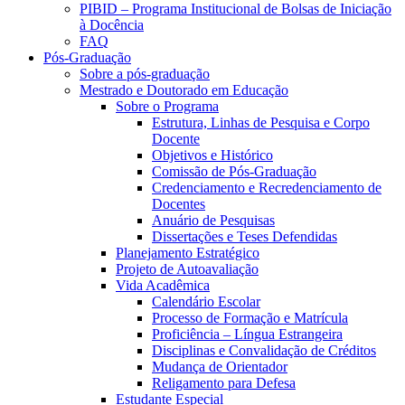
PIBID – Programa Institucional de Bolsas de Iniciação
à Docência
FAQ
Pós-Graduação
Sobre a pós-graduação
Mestrado e Doutorado em Educação
Sobre o Programa
Estrutura, Linhas de Pesquisa e Corpo
Docente
Objetivos e Histórico
Comissão de Pós-Graduação
Credenciamento e Recredenciamento de
Docentes
Anuário de Pesquisas
Dissertações e Teses Defendidas
Planejamento Estratégico
Projeto de Autoavaliação
Vida Acadêmica
Calendário Escolar
Processo de Formação e Matrícula
Proficiência – Língua Estrangeira
Disciplinas e Convalidação de Créditos
Mudança de Orientador
Religamento para Defesa
Estudante Especial