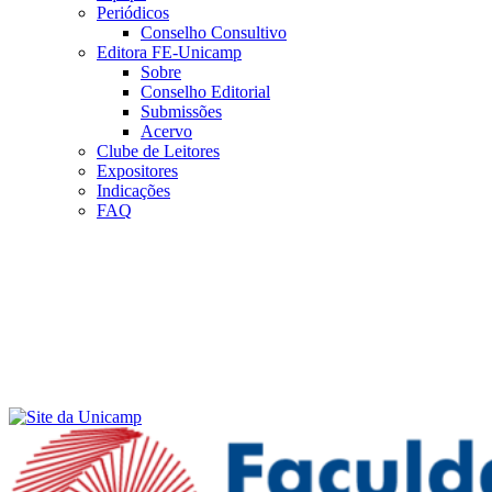
Periódicos
Conselho Consultivo
Editora FE-Unicamp
Sobre
Conselho Editorial
Submissões
Acervo
Clube de Leitores
Expositores
Indicações
FAQ
Menu