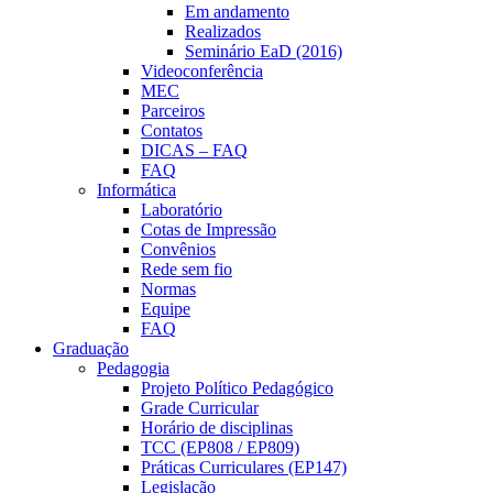
Em andamento
Realizados
Seminário EaD (2016)
Videoconferência
MEC
Parceiros
Contatos
DICAS – FAQ
FAQ
Informática
Laboratório
Cotas de Impressão
Convênios
Rede sem fio
Normas
Equipe
FAQ
Graduação
Pedagogia
Projeto Político Pedagógico
Grade Curricular
Horário de disciplinas
TCC (EP808 / EP809)
Práticas Curriculares (EP147)
Legislação