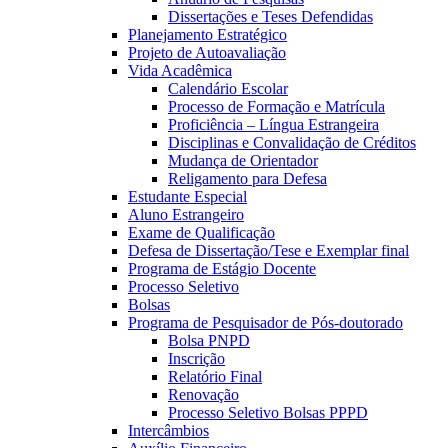
Dissertações e Teses Defendidas
Planejamento Estratégico
Projeto de Autoavaliação
Vida Acadêmica
Calendário Escolar
Processo de Formação e Matrícula
Proficiência – Língua Estrangeira
Disciplinas e Convalidação de Créditos
Mudança de Orientador
Religamento para Defesa
Estudante Especial
Aluno Estrangeiro
Exame de Qualificação
Defesa de Dissertação/Tese e Exemplar final
Programa de Estágio Docente
Processo Seletivo
Bolsas
Programa de Pesquisador de Pós-doutorado
Bolsa PNPD
Inscrição
Relatório Final
Renovação
Processo Seletivo Bolsas PPPD
Intercâmbios