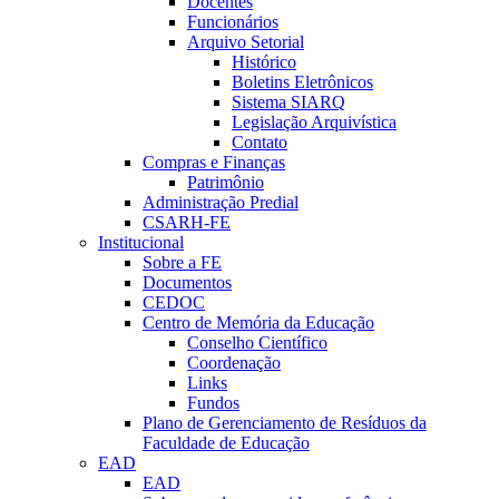
Docentes
Funcionários
Arquivo Setorial
Histórico
Boletins Eletrônicos
Sistema SIARQ
Legislação Arquivística
Contato
Compras e Finanças
Patrimônio
Administração Predial
CSARH-FE
Institucional
Sobre a FE
Documentos
CEDOC
Centro de Memória da Educação
Conselho Científico
Coordenação
Links
Fundos
Plano de Gerenciamento de Resíduos da
Faculdade de Educação
EAD
EAD