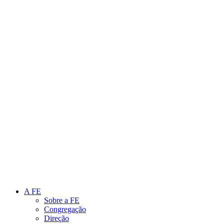
Link para o Instagram
Link para o Youtube
A FE
Sobre a FE
Congregação
Direção