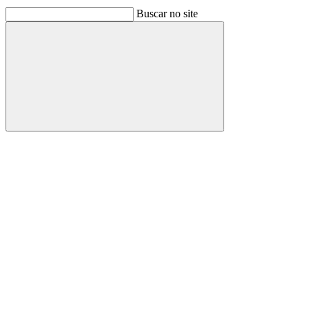
Buscar no site
Buscar
Link para o Facebook
Link para o Linkedin