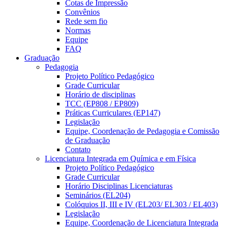
Cotas de Impressão
Convênios
Rede sem fio
Normas
Equipe
FAQ
Graduação
Pedagogia
Projeto Político Pedagógico
Grade Curricular
Horário de disciplinas
TCC (EP808 / EP809)
Práticas Curriculares (EP147)
Legislação
Equipe, Coordenação de Pedagogia e Comissão
de Graduação
Contato
Licenciatura Integrada em Química e em Física
Projeto Político Pedagógico
Grade Curricular
Horário Disciplinas Licenciaturas
Seminários (EL204)
Colóquios II, III e IV (EL203/ EL303 / EL403)
Legislação
Equipe, Coordenação de Licenciatura Integrada