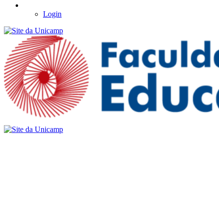
Login