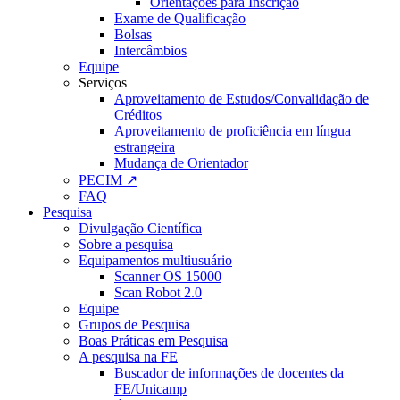
Orientações para Inscrição
Exame de Qualificação
Bolsas
Intercâmbios
Equipe
Serviços
Aproveitamento de Estudos/Convalidação de
Créditos
Aproveitamento de proficiência em língua
estrangeira
Mudança de Orientador
PECIM ↗
FAQ
Pesquisa
Divulgação Científica
Sobre a pesquisa
Equipamentos multiusuário
Scanner OS 15000
Scan Robot 2.0
Equipe
Grupos de Pesquisa
Boas Práticas em Pesquisa
A pesquisa na FE
Buscador de informações de docentes da
FE/Unicamp