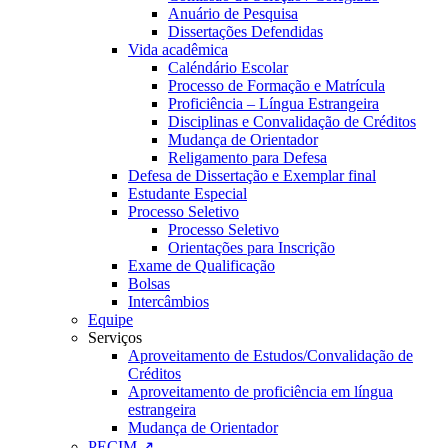
Anuário de Pesquisa
Dissertações Defendidas
Vida acadêmica
Caléndário Escolar
Processo de Formação e Matrícula
Proficiência – Língua Estrangeira
Disciplinas e Convalidação de Créditos
Mudança de Orientador
Religamento para Defesa
Defesa de Dissertação e Exemplar final
Estudante Especial
Processo Seletivo
Processo Seletivo
Orientações para Inscrição
Exame de Qualificação
Bolsas
Intercâmbios
Equipe
Serviços
Aproveitamento de Estudos/Convalidação de
Créditos
Aproveitamento de proficiência em língua
estrangeira
Mudança de Orientador
PECIM ↗