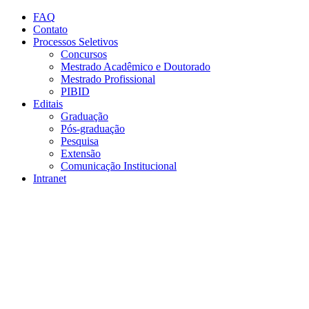
Conteúdo principal
Menu principal
Rodapé
FAQ
Contato
Processos Seletivos
Concursos
Mestrado Acadêmico e Doutorado
Mestrado Profissional
PIBID
Editais
Graduação
Pós-graduação
Pesquisa
Extensão
Comunicação Institucional
Intranet
Aumentar fonte
Diminuir fonte