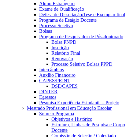
Aluno Estrangeiro
Exame de Qualificação
Defesa de Dissertação/Tese e Exemplar final
Programa de Estágio Docente
Processo Seletivo
Bolsas
Programa de Pesquisador de Pós-doutorado
Bolsa PNPD
Inscrição
Relatório Final
Renovação
Processo Seletivo Bolsas PPPD
Intercâmbios
Auxílio Financeiro
CAPES/PRINT
DSE/CAPES
DINTER
Egressos
Pesquisa Experiência Estudantil – Projeto
Mestrado Profissional em Educação Escolar
Sobre o Programa
Objetivos e Histórico
Estrutura, Linhas de Pesquisa e Corpo
Docente
Comissão de Seleção / Colegiado