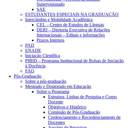
Supervisionado
SAE
ESTUDANTES ESPECIAIS NA GRADUAÇÃO
Intercâmbio e Mobilidade Acadêmica
CEL – Centro de Estudos de Línguas
DERI – Diretoria Executiva de Relações
Internacionais – Editais e informações
Prazos Internos
PAD
ENADE
Iniciação Científica
PIBID – Programa Institucional de Bolsas de Iniciação
à Docência
FAQ
Pós-Graduação
Sobre a pós-graduação
Mestrado e Doutorado em Educação
Sobre o Programa
Estrutura, Linhas de Pesquisa e Corpo
Docente
Objetivos e Histórico
Comissão de Pós-Graduação
Credenciamento e Recredenciamento de
Docentes
Anuário de Pesquisas