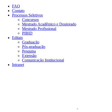
Conteúdo principal
Menu principal
Rodapé
FAQ
Contato
Processos Seletivos
Concursos
Mestrado Acadêmico e Doutorado
Mestrado Profissional
PIBID
Editais
Graduação
Pós-graduação
Pesquisa
Extensão
Comunicação Institucional
Intranet
Aumentar fonte