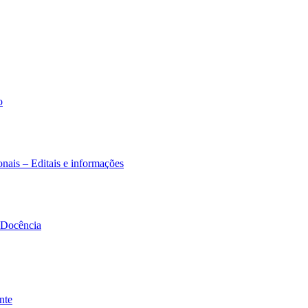
o
nais – Editais e informações
à Docência
nte