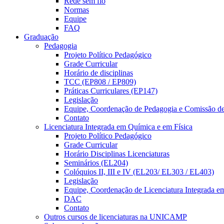
Rede sem fio
Normas
Equipe
FAQ
Graduação
Pedagogia
Projeto Político Pedagógico
Grade Curricular
Horário de disciplinas
TCC (EP808 / EP809)
Práticas Curriculares (EP147)
Legislação
Equipe, Coordenação de Pedagogia e Comissão d
Contato
Licenciatura Integrada em Química e em Física
Projeto Político Pedagógico
Grade Curricular
Horário Disciplinas Licenciaturas
Seminários (EL204)
Colóquios II, III e IV (EL203/ EL303 / EL403)
Legislação
Equipe, Coordenação de Licenciatura Integrada e
DAC
Contato
Outros cursos de licenciaturas na UNICAMP