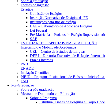
Sobre a graduação
Formas de ingresso
Estágios
Comissão de Estágios
Instrução Normativa de Estágios da FE
Instituições para fins de estágio
LAE – Laboratório de Apoio aos Estágios
Lei Federal
Pré Matrícula – Projetos de Estágio Supervisionad
SAE
ESTUDANTES ESPECIAIS NA GRADUAÇÃO
Intercâmbio e Mobilidade Acadêmica
CEL – Centro de Estudos de Línguas
DERI – Diretoria Executiva de Relações Internacio
Prazos Internos
PAD
ENADE
Iniciação Científica
PIBID – Programa Institucional de Bolsas de Iniciação 
FAQ
Pós-Graduação
Sobre a pós-graduação
Mestrado e Doutorado em Educação
Sobre o Programa
Estrutura, Linhas de Pesquisa e Corpo Doce