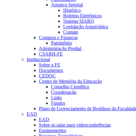
Arquivo Setorial
Histórico
Boletins Eletrônicos
Sistema SIARQ
Legislação Arquivística
Contato
Compras e Finanças
Patrimônio
Administração Predial
CSARH-FE
Institucional
Sobre a FE
Documentos
CEDOC
Centro de Memória da Educação
Conselho Científico
Coordenação
Links
Fundos
Plano de Gerenciamento de Resíduos da Faculdad
EAD
EAD
Sobre as salas para videoconferências
Equipamentos
Recursos Tecnológicos