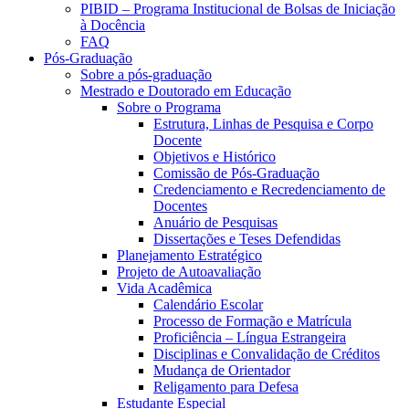
PIBID – Programa Institucional de Bolsas de Iniciação
à Docência
FAQ
Pós-Graduação
Sobre a pós-graduação
Mestrado e Doutorado em Educação
Sobre o Programa
Estrutura, Linhas de Pesquisa e Corpo
Docente
Objetivos e Histórico
Comissão de Pós-Graduação
Credenciamento e Recredenciamento de
Docentes
Anuário de Pesquisas
Dissertações e Teses Defendidas
Planejamento Estratégico
Projeto de Autoavaliação
Vida Acadêmica
Calendário Escolar
Processo de Formação e Matrícula
Proficiência – Língua Estrangeira
Disciplinas e Convalidação de Créditos
Mudança de Orientador
Religamento para Defesa
Estudante Especial