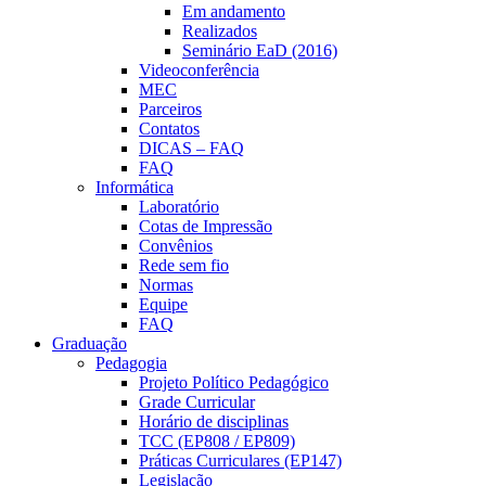
Em andamento
Realizados
Seminário EaD (2016)
Videoconferência
MEC
Parceiros
Contatos
DICAS – FAQ
FAQ
Informática
Laboratório
Cotas de Impressão
Convênios
Rede sem fio
Normas
Equipe
FAQ
Graduação
Pedagogia
Projeto Político Pedagógico
Grade Curricular
Horário de disciplinas
TCC (EP808 / EP809)
Práticas Curriculares (EP147)
Legislação