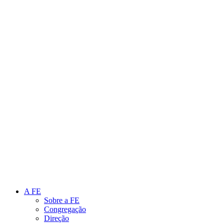
Link para o Instagram
Link para o Youtube
A FE
Sobre a FE
Congregação
Direção