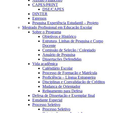
Auxílio Financeiro
CAPES/PRINT
DSE/CAPES
DINTER
Egressos
Pesquisa Experiência Estudantil – Projeto
Mestrado Profissional em Educação Escolar
Sobre o Programa
Objetivos e Histórico
Estrutura, Linhas de Pesquisa e Corpo
Docente
Comissão de Seleção / Colegiado
Anuário de Pesquisa
Dissertações Defendidas
Vida acadêmica
Caléndário Escolar
Processo de Formação e Matrícula
Proficiência – Língua Estrangeira
Disciplinas e Convalidação de Créditos
Mudança de Orientador
Religamento para Defesa
Defesa de Dissertação e Exemplar final
Estudante Especial
Processo Seletivo
Processo Seletivo