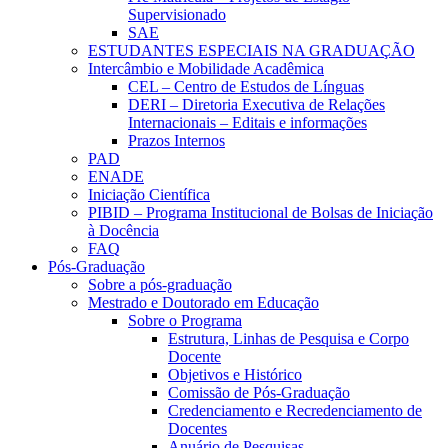
Supervisionado
SAE
ESTUDANTES ESPECIAIS NA GRADUAÇÃO
Intercâmbio e Mobilidade Acadêmica
CEL – Centro de Estudos de Línguas
DERI – Diretoria Executiva de Relações
Internacionais – Editais e informações
Prazos Internos
PAD
ENADE
Iniciação Científica
PIBID – Programa Institucional de Bolsas de Iniciação
à Docência
FAQ
Pós-Graduação
Sobre a pós-graduação
Mestrado e Doutorado em Educação
Sobre o Programa
Estrutura, Linhas de Pesquisa e Corpo
Docente
Objetivos e Histórico
Comissão de Pós-Graduação
Credenciamento e Recredenciamento de
Docentes
Anuário de Pesquisas