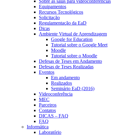
Sobre as salas para videoconferências
Equipamentos
Recursos Tecnológicos
Solicitação
Regulamentação da EaD
Dicas
Ambiente Virtual de Aprendizagem
Google for Education
Tutorial sobre o Google Meet
Moodle
Tutorial sobre o Moodle
Defesas de Teses em Andamento
Defesas de Teses Realizadas
Eventos
Em andamento
Realizados
Seminário EaD (2016)
Videoconferência
MEC
Parceiros
Contatos
DICAS – FAQ
FAQ
Informática
Laboratório