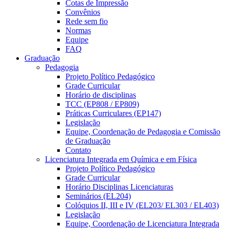
Cotas de Impressão
Convênios
Rede sem fio
Normas
Equipe
FAQ
Graduação
Pedagogia
Projeto Político Pedagógico
Grade Curricular
Horário de disciplinas
TCC (EP808 / EP809)
Práticas Curriculares (EP147)
Legislação
Equipe, Coordenação de Pedagogia e Comissão
de Graduação
Contato
Licenciatura Integrada em Química e em Física
Projeto Político Pedagógico
Grade Curricular
Horário Disciplinas Licenciaturas
Seminários (EL204)
Colóquios II, III e IV (EL203/ EL303 / EL403)
Legislação
Equipe, Coordenação de Licenciatura Integrada