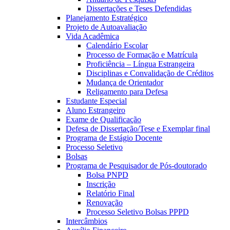
Dissertações e Teses Defendidas
Planejamento Estratégico
Projeto de Autoavaliação
Vida Acadêmica
Calendário Escolar
Processo de Formação e Matrícula
Proficiência – Língua Estrangeira
Disciplinas e Convalidação de Créditos
Mudança de Orientador
Religamento para Defesa
Estudante Especial
Aluno Estrangeiro
Exame de Qualificação
Defesa de Dissertação/Tese e Exemplar final
Programa de Estágio Docente
Processo Seletivo
Bolsas
Programa de Pesquisador de Pós-doutorado
Bolsa PNPD
Inscrição
Relatório Final
Renovação
Processo Seletivo Bolsas PPPD
Intercâmbios