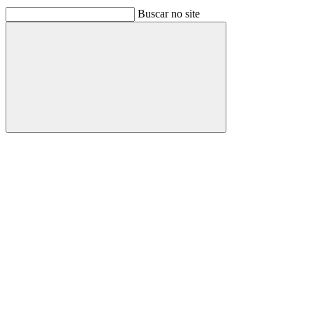
Buscar no site
Buscar
Link para o Facebook
Link para o Linkedin