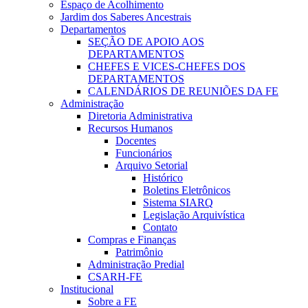
Espaço de Acolhimento
Jardim dos Saberes Ancestrais
Departamentos
SEÇÃO DE APOIO AOS
DEPARTAMENTOS
CHEFES E VICES-CHEFES DOS
DEPARTAMENTOS
CALENDÁRIOS DE REUNIÕES DA FE
Administração
Diretoria Administrativa
Recursos Humanos
Docentes
Funcionários
Arquivo Setorial
Histórico
Boletins Eletrônicos
Sistema SIARQ
Legislação Arquivística
Contato
Compras e Finanças
Patrimônio
Administração Predial
CSARH-FE
Institucional
Sobre a FE