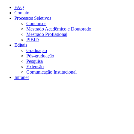
Conteúdo principal
Menu principal
Rodapé
FAQ
Contato
Processos Seletivos
Concursos
Mestrado Acadêmico e Doutorado
Mestrado Profissional
PIBID
Editais
Graduação
Pós-graduação
Pesquisa
Extensão
Comunicação Institucional
Intranet
Aumentar fonte
Diminuir fonte