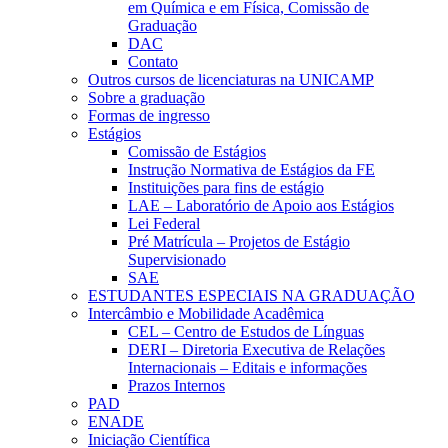
em Química e em Física, Comissão de
Graduação
DAC
Contato
Outros cursos de licenciaturas na UNICAMP
Sobre a graduação
Formas de ingresso
Estágios
Comissão de Estágios
Instrução Normativa de Estágios da FE
Instituições para fins de estágio
LAE – Laboratório de Apoio aos Estágios
Lei Federal
Pré Matrícula – Projetos de Estágio
Supervisionado
SAE
ESTUDANTES ESPECIAIS NA GRADUAÇÃO
Intercâmbio e Mobilidade Acadêmica
CEL – Centro de Estudos de Línguas
DERI – Diretoria Executiva de Relações
Internacionais – Editais e informações
Prazos Internos
PAD
ENADE
Iniciação Científica