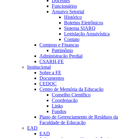
Docentes
Funcionários
Arquivo Setorial
Histórico
Boletins Eletrônicos
Sistema SIARQ
Legislação Arquivística
Contato
Compras e Finanças
Patrimônio
Administração Predial
CSARH-FE
Institucional
Sobre a FE
Documentos
CEDOC
Centro de Memória da Educação
Conselho Científico
Coordenação
Links
Fundos
Plano de Gerenciamento de Resíduos da
Faculdade de Educação
EAD
EAD