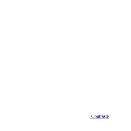
Diminuir fonte
Contraste