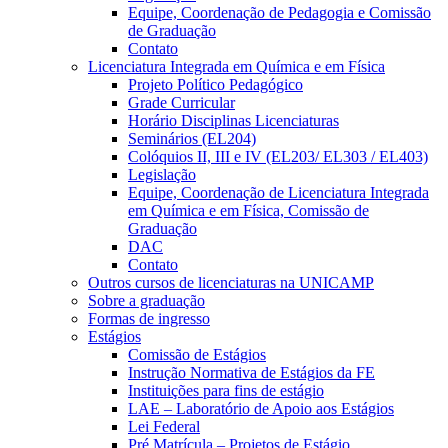
Equipe, Coordenação de Pedagogia e Comissão
de Graduação
Contato
Licenciatura Integrada em Química e em Física
Projeto Político Pedagógico
Grade Curricular
Horário Disciplinas Licenciaturas
Seminários (EL204)
Colóquios II, III e IV (EL203/ EL303 / EL403)
Legislação
Equipe, Coordenação de Licenciatura Integrada
em Química e em Física, Comissão de
Graduação
DAC
Contato
Outros cursos de licenciaturas na UNICAMP
Sobre a graduação
Formas de ingresso
Estágios
Comissão de Estágios
Instrução Normativa de Estágios da FE
Instituições para fins de estágio
LAE – Laboratório de Apoio aos Estágios
Lei Federal
Pré Matrícula – Projetos de Estágio