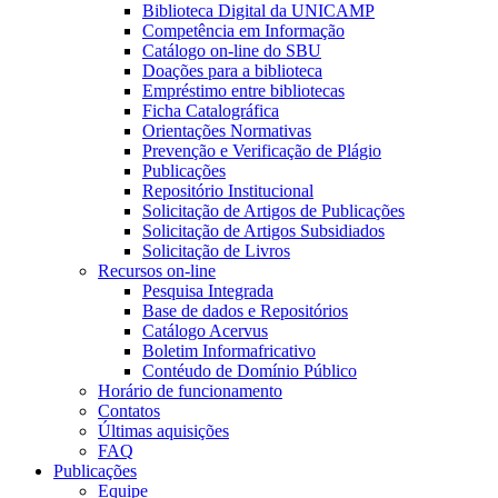
Biblioteca Digital da UNICAMP
Competência em Informação
Catálogo on-line do SBU
Doações para a biblioteca
Empréstimo entre bibliotecas
Ficha Catalográfica
Orientações Normativas
Prevenção e Verificação de Plágio
Publicações
Repositório Institucional
Solicitação de Artigos de Publicações
Solicitação de Artigos Subsidiados
Solicitação de Livros
Recursos on-line
Pesquisa Integrada
Base de dados e Repositórios
Catálogo Acervus
Boletim Informafricativo
Contéudo de Domínio Público
Horário de funcionamento
Contatos
Últimas aquisições
FAQ
Publicações
Equipe