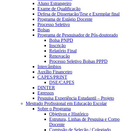
Aluno Estrangeiro
Exame de Qualificação
Defesa de Dissertação/Tese e Exemplar final
Programa de Estágio Docente
Processo Seletivo
Bolsas
Programa de Pesquisador de Pós-doutorado
Bolsa PNPD
Inscrição
Relatório Final
Renovação
Processo Seletivo Bolsas PPPD
Intercâmbios
Auxílio Financeiro
CAPES/PRINT
DSE/CAPES
DINTER
Egressos
Pesquisa Experiência Estudantil – Projeto
Mestrado Profissional em Educação Escolar
Sobre o Programa
Objetivos e Histórico
Estrutura, Linhas de Pesquisa e Corpo
Docente
Comissão de Seleção / Colegiado