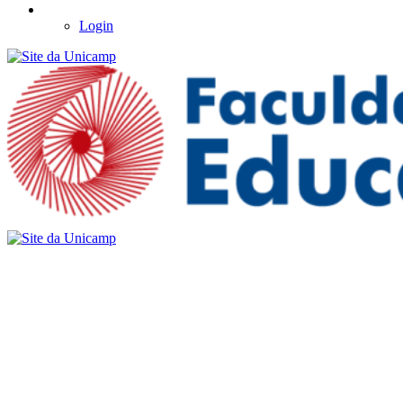
Login