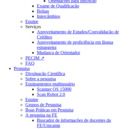
Orientações para Inscrição
Exame de Qualificação
Bolsas
Intercâmbios
Equipe
Serviços
Aproveitamento de Estudos/Convalidação de
Créditos
Aproveitamento de proficiência em língua
estrangeira
Mudança de Orientador
PECIM ↗
FAQ
Pesquisa
Divulgação Científica
Sobre a pesquisa
Equipamentos multiusuário
Scanner OS 15000
Scan Robot 2.0
Equipe
Grupos de Pesquisa
Boas Práticas em Pesquisa
A pesquisa na FE
Buscador de informações de docentes da
FE/Unicamp