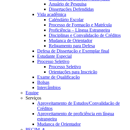
Anuário de Pesquisa
Dissertações Defendidas
Vida acadêmica
Caléndário Escolar
Processo de Formação e Matrícula
Proficiência – Língua Estrangeira
Disciplinas e Convalidação de Créditos
Mudança de Orientador
Religamento para Defesa
Defesa de Dissertação e Exemplar final
Estudante Especial
Processo Seletivo
Processo Seletivo
Orientações para Inscrição
Exame de Qualificação
Bolsas
Intercâmbios
Equipe
Serviços
Aproveitamento de Estudos/Convalidação de
Créditos
Aproveitamento de proficiência em língua
estrangeira
Mudança de Orientador
PECIM ↗