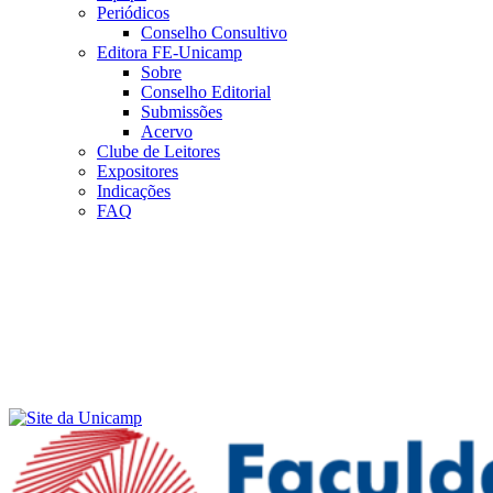
Periódicos
Conselho Consultivo
Editora FE-Unicamp
Sobre
Conselho Editorial
Submissões
Acervo
Clube de Leitores
Expositores
Indicações
FAQ
Menu