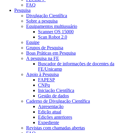
FAQ
Pesquisa
Divulgação Científica
Sobre a pesquisa
Equipamentos multiusuário
Scanner OS 15000
Scan Robot 2.0
Equipe
Grupos de Pesquisa
Boas Práticas em Pesquisa
A pesquisa na FE
Buscador de informações de docentes da
FE/Unicamp
Apoio à Pesquisa
FAPESP
CNPq
Iniciação Científica
Gestão de dados
Caderno de Divulgação Científica
Apresentação
Edição atual
Edições anteriores
Expediente
Revistas com chamadas abertas