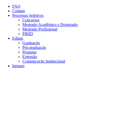
Conteúdo principal
Menu principal
Rodapé
FAQ
Contato
Processos Seletivos
Concursos
Mestrado Acadêmico e Doutorado
Mestrado Profissional
PIBID
Editais
Graduação
Pós-graduação
Pesquisa
Extensão
Comunicação Institucional
Intranet
Aumentar fonte
Diminuir fonte