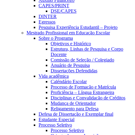
Auxílio Financeiro
CAPES/PRINT
DSE/CAPES
DINTER
Egressos
Pesquisa Experiência Estudantil – Projeto
Mestrado Profissional em Educação Escolar
Sobre o Programa
Objetivos e Histórico
Estrutura, Linhas de Pesquisa e Corpo
Docente
Comissão de Seleção / Colegiado
Anuário de Pesquisa
Dissertações Defendidas
Vida acadêmica
Caléndário Escolar
Processo de Formação e Matrícula
Proficiência – Língua Estrangeira
Disciplinas e Convalidação de Créditos
Mudança de Orientador
Religamento para Defesa
Defesa de Dissertação e Exemplar final
Estudante Especial
Processo Seletivo
Processo Seletivo