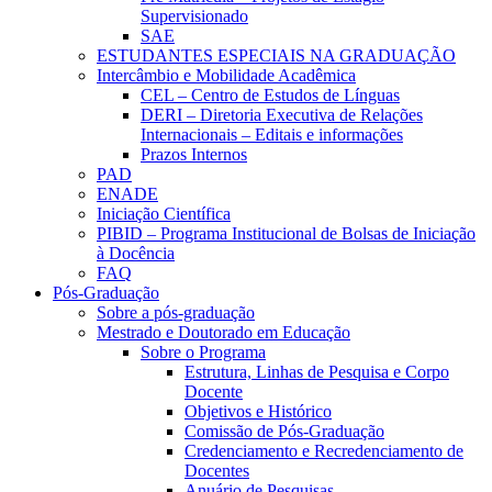
Supervisionado
SAE
ESTUDANTES ESPECIAIS NA GRADUAÇÃO
Intercâmbio e Mobilidade Acadêmica
CEL – Centro de Estudos de Línguas
DERI – Diretoria Executiva de Relações
Internacionais – Editais e informações
Prazos Internos
PAD
ENADE
Iniciação Científica
PIBID – Programa Institucional de Bolsas de Iniciação
à Docência
FAQ
Pós-Graduação
Sobre a pós-graduação
Mestrado e Doutorado em Educação
Sobre o Programa
Estrutura, Linhas de Pesquisa e Corpo
Docente
Objetivos e Histórico
Comissão de Pós-Graduação
Credenciamento e Recredenciamento de
Docentes
Anuário de Pesquisas