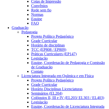
Cotas de Impressão
Convênios
Rede sem fio
Normas
Equipe
FAQ
Graduação
Pedagogia
Projeto Político Pedagógico
Grade Curricular
Horário de disciplinas
TCC (EP808 / EP809)
Práticas Curriculares (EP147)
Legislação
Equipe, Coordenação de Pedagogia e Comissão
de Graduação
Contato
Licenciatura Integrada em Química e em Física
Projeto Político Pedagógico
Grade Curricular
Horário Disciplinas Licenciaturas
Seminários (EL204)
Colóquios II, III e IV (EL203/ EL303 / EL403)
Legislação
Equipe, Coordenação de Licenciatura Integrada