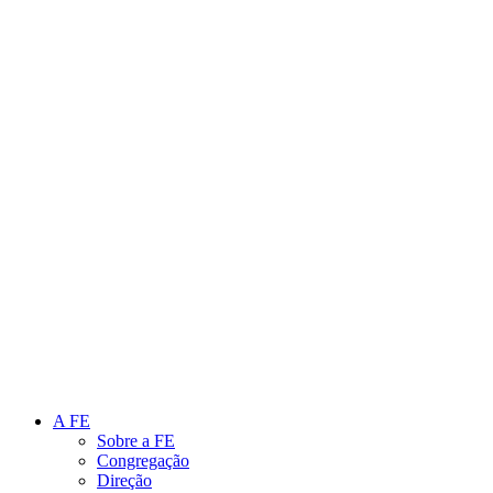
Link para o Instagram
Link para o Youtube
A FE
Sobre a FE
Congregação
Direção