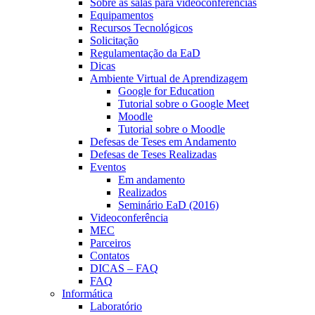
Sobre as salas para videoconferências
Equipamentos
Recursos Tecnológicos
Solicitação
Regulamentação da EaD
Dicas
Ambiente Virtual de Aprendizagem
Google for Education
Tutorial sobre o Google Meet
Moodle
Tutorial sobre o Moodle
Defesas de Teses em Andamento
Defesas de Teses Realizadas
Eventos
Em andamento
Realizados
Seminário EaD (2016)
Videoconferência
MEC
Parceiros
Contatos
DICAS – FAQ
FAQ
Informática
Laboratório