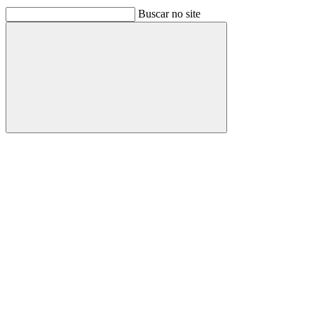
Buscar no site
Buscar
Link para o Facebook
Link para o Linkedin