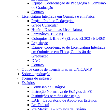
Equipe, Coordenação de Pedagogia e Comissão
de Graduação
Contato
Licenciatura Integrada em Química e em Física
Projeto Político Pedagógico
Grade Curricular
Horário Disciplinas Licenciaturas
Seminários (EL204)
Colóquios II, III e IV (EL203/ EL303 / EL403)
Legislação
Equipe, Coordenação de Licenciatura Integrada
em Química e em Física, Comissão de
Graduação
DAC
Contato
Outros cursos de licenciaturas na UNICAMP
Sobre a graduação
Formas de ingresso
Estágios
Comissão de Estágios
Instrução Normativa de Estágios da FE
Instituições para fins de estágio
LAE – Laboratório de Apoio aos Estágios
Lei Federal
Pré Matrícula – Projetos de Estágio