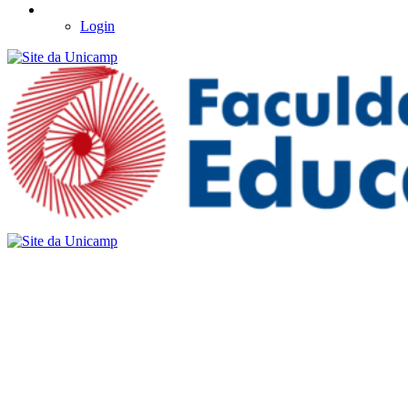
Login