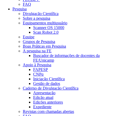
FAQ
Pesquisa
Divulgação Científica
Sobre a pesquisa
Equipamentos multiusuário
Scanner OS 15000
Scan Robot 2.0
Equipe
Grupos de Pesquisa
Boas Práticas em Pesquisa
A pesquisa na FE
Buscador de informações de docentes da
FE/Unicamp
Apoio à Pesquisa
FAPESP
CNPq
Iniciação Científica
Gestão de dados
Caderno de Divulgação Científica
Apresentação
Edição atual
Edições anteriores
Expediente
Revistas com chamadas abertas