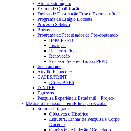
Aluno Estrangeiro
Exame de Qualificação
Defesa de Dissertação/Tese e Exemplar final
Programa de Estágio Docente
Processo Seletivo
Bolsas
Programa de Pesquisador de Pós-doutorado
Bolsa PNPD
Inscrição
Relatório Final
Renovação
Processo Seletivo Bolsas PPPD
Intercâmbios
Auxílio Financeiro
CAPES/PRINT
DSE/CAPES
DINTER
Egressos
Pesquisa Experiência Estudantil – Projeto
Mestrado Profissional em Educação Escolar
Sobre o Programa
Objetivos e Histórico
Estrutura, Linhas de Pesquisa e Corpo
Docente
Comissão de Seleção / Colegiado