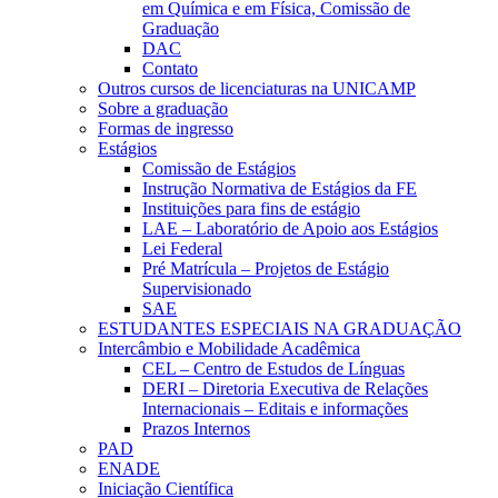
em Química e em Física, Comissão de
Graduação
DAC
Contato
Outros cursos de licenciaturas na UNICAMP
Sobre a graduação
Formas de ingresso
Estágios
Comissão de Estágios
Instrução Normativa de Estágios da FE
Instituições para fins de estágio
LAE – Laboratório de Apoio aos Estágios
Lei Federal
Pré Matrícula – Projetos de Estágio
Supervisionado
SAE
ESTUDANTES ESPECIAIS NA GRADUAÇÃO
Intercâmbio e Mobilidade Acadêmica
CEL – Centro de Estudos de Línguas
DERI – Diretoria Executiva de Relações
Internacionais – Editais e informações
Prazos Internos
PAD
ENADE
Iniciação Científica