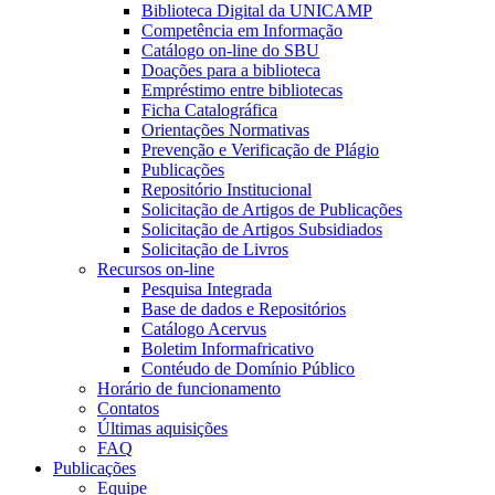
Biblioteca Digital da UNICAMP
Competência em Informação
Catálogo on-line do SBU
Doações para a biblioteca
Empréstimo entre bibliotecas
Ficha Catalográfica
Orientações Normativas
Prevenção e Verificação de Plágio
Publicações
Repositório Institucional
Solicitação de Artigos de Publicações
Solicitação de Artigos Subsidiados
Solicitação de Livros
Recursos on-line
Pesquisa Integrada
Base de dados e Repositórios
Catálogo Acervus
Boletim Informafricativo
Contéudo de Domínio Público
Horário de funcionamento
Contatos
Últimas aquisições
FAQ
Publicações
Equipe