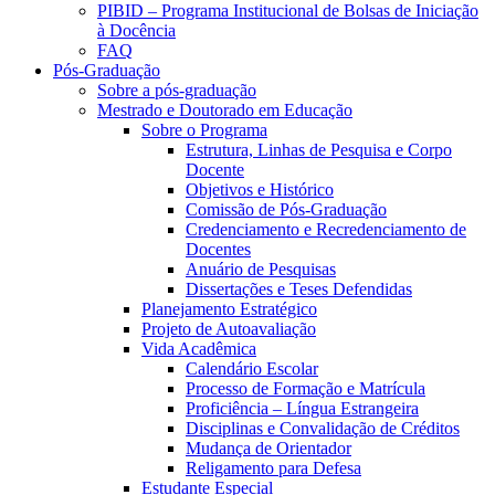
PIBID – Programa Institucional de Bolsas de Iniciação
à Docência
FAQ
Pós-Graduação
Sobre a pós-graduação
Mestrado e Doutorado em Educação
Sobre o Programa
Estrutura, Linhas de Pesquisa e Corpo
Docente
Objetivos e Histórico
Comissão de Pós-Graduação
Credenciamento e Recredenciamento de
Docentes
Anuário de Pesquisas
Dissertações e Teses Defendidas
Planejamento Estratégico
Projeto de Autoavaliação
Vida Acadêmica
Calendário Escolar
Processo de Formação e Matrícula
Proficiência – Língua Estrangeira
Disciplinas e Convalidação de Créditos
Mudança de Orientador
Religamento para Defesa
Estudante Especial