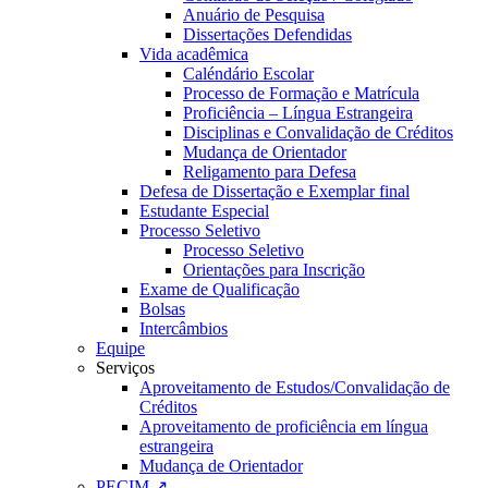
Anuário de Pesquisa
Dissertações Defendidas
Vida acadêmica
Caléndário Escolar
Processo de Formação e Matrícula
Proficiência – Língua Estrangeira
Disciplinas e Convalidação de Créditos
Mudança de Orientador
Religamento para Defesa
Defesa de Dissertação e Exemplar final
Estudante Especial
Processo Seletivo
Processo Seletivo
Orientações para Inscrição
Exame de Qualificação
Bolsas
Intercâmbios
Equipe
Serviços
Aproveitamento de Estudos/Convalidação de
Créditos
Aproveitamento de proficiência em língua
estrangeira
Mudança de Orientador
PECIM ↗