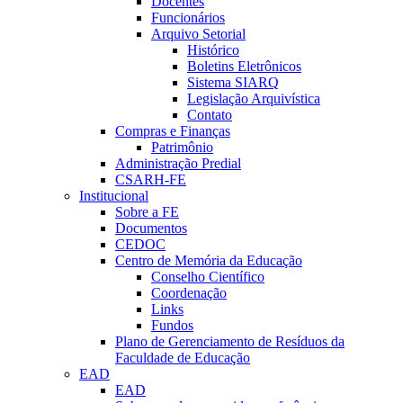
Docentes
Funcionários
Arquivo Setorial
Histórico
Boletins Eletrônicos
Sistema SIARQ
Legislação Arquivística
Contato
Compras e Finanças
Patrimônio
Administração Predial
CSARH-FE
Institucional
Sobre a FE
Documentos
CEDOC
Centro de Memória da Educação
Conselho Científico
Coordenação
Links
Fundos
Plano de Gerenciamento de Resíduos da
Faculdade de Educação
EAD
EAD