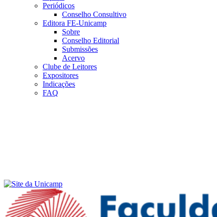
Periódicos
Conselho Consultivo
Editora FE-Unicamp
Sobre
Conselho Editorial
Submissões
Acervo
Clube de Leitores
Expositores
Indicações
FAQ
Menu