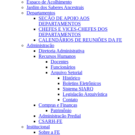
Espaço de Acolhimento
Jardim dos Saberes Ancestrais
Departamentos
SEÇÃO DE APOIO AOS
DEPARTAMENTOS
CHEFES E VICES-CHEFES DOS
DEPARTAMENTOS
CALENDÁRIOS DE REUNIÕES DA FE
Administração
Diretoria Administrativa
Recursos Humanos
Docentes
Funcionários
Arquivo Setorial
Histórico
Boletins Eletrônicos
Sistema SIARQ
Legislação Arquivística
Contato
Compras e Finanças
Patrimônio
Administração Predial
CSARH-FE
Institucional
Sobre a FE