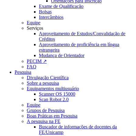
Orientações para Inscrição
Exame de Qualificação
Bolsas
Intercâmbios
Equipe
Serviços
Aproveitamento de Estudos/Convalidação de
Créditos
Aproveitamento de proficiência em língua
estrangeira
Mudança de Orientador
PECIM ↗
FAQ
Pesquisa
Divulgação Científica
Sobre a pesquisa
Equipamentos multiusuário
Scanner OS 15000
Scan Robot 2.0
Equipe
Grupos de Pesquisa
Boas Práticas em Pesquisa
A pesquisa na FE
Buscador de informações de docentes da
FE/Unicamp