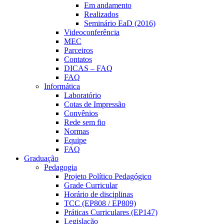
Em andamento
Realizados
Seminário EaD (2016)
Videoconferência
MEC
Parceiros
Contatos
DICAS – FAQ
FAQ
Informática
Laboratório
Cotas de Impressão
Convênios
Rede sem fio
Normas
Equipe
FAQ
Graduação
Pedagogia
Projeto Político Pedagógico
Grade Curricular
Horário de disciplinas
TCC (EP808 / EP809)
Práticas Curriculares (EP147)
Legislação