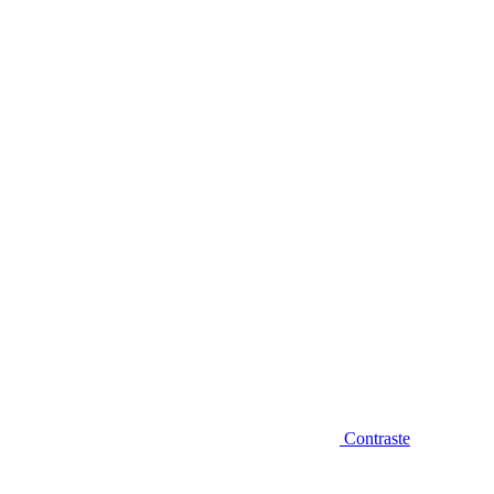
Diminuir fonte
Contraste