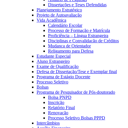
Dissertações e Teses Defendidas
Planejamento Estratégico
Projeto de Autoavaliação
Vida Acadêmica
Calendário Escolar
Processo de Formação e Matrícula
Proficiência – Língua Estrangeira
Disciplinas e Convalidação de Créditos
Mudança de Orientador
Religamento para Defesa
Estudante Especial
Aluno Estrangeiro
Exame de Qualificação
Defesa de Dissertação/Tese e Exemplar final
Programa de Estágio Docente
Processo Seletivo
Bolsas
Programa de Pesquisador de Pós-doutorado
Bolsa PNPD
Inscrição
Relatório Final
Renovação
Processo Seletivo Bolsas PPPD
Intercâmbios