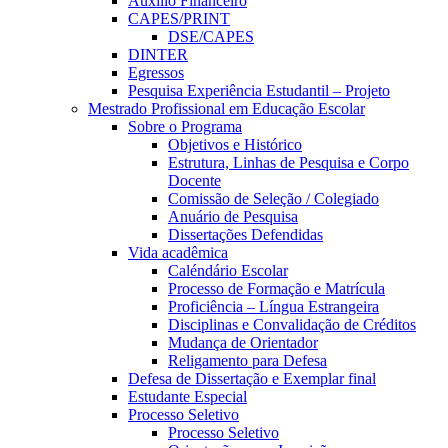
Auxílio Financeiro
CAPES/PRINT
DSE/CAPES
DINTER
Egressos
Pesquisa Experiência Estudantil – Projeto
Mestrado Profissional em Educação Escolar
Sobre o Programa
Objetivos e Histórico
Estrutura, Linhas de Pesquisa e Corpo
Docente
Comissão de Seleção / Colegiado
Anuário de Pesquisa
Dissertações Defendidas
Vida acadêmica
Caléndário Escolar
Processo de Formação e Matrícula
Proficiência – Língua Estrangeira
Disciplinas e Convalidação de Créditos
Mudança de Orientador
Religamento para Defesa
Defesa de Dissertação e Exemplar final
Estudante Especial
Processo Seletivo
Processo Seletivo