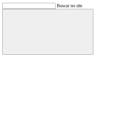
Buscar no site
Buscar
Link para o Facebook
Link para o Linkedin