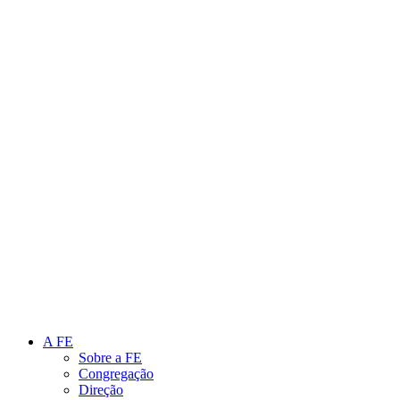
Link para o Instagram
Link para o Youtube
A FE
Sobre a FE
Congregação
Direção