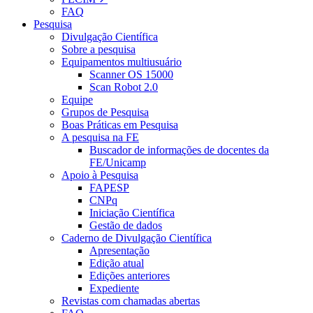
FAQ
Pesquisa
Divulgação Científica
Sobre a pesquisa
Equipamentos multiusuário
Scanner OS 15000
Scan Robot 2.0
Equipe
Grupos de Pesquisa
Boas Práticas em Pesquisa
A pesquisa na FE
Buscador de informações de docentes da
FE/Unicamp
Apoio à Pesquisa
FAPESP
CNPq
Iniciação Científica
Gestão de dados
Caderno de Divulgação Científica
Apresentação
Edição atual
Edições anteriores
Expediente
Revistas com chamadas abertas