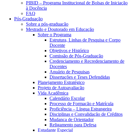
PIBID – Programa Institucional de Bolsas de Iniciação
à Docência
FAQ
Pós-Graduação
Sobre a pós-graduação
Mestrado e Doutorado em Educação
Sobre o Programa
Estrutura, Linhas de Pesquisa e Corpo
Docente
Objetivos e Histórico
Comissão de Pós-Graduação
Credenciamento e Recredenciamento de
Docentes
Anuário de Pesquisas
Dissertações e Teses Defendidas
Planejamento Estratégico
Projeto de Autoavaliação
Vida Acadêmica
Calendário Escolar
Processo de Formação e Matrícula
Proficiência – Língua Estrangeira
Disciplinas e Convalidação de Créditos
Mudança de Orientador
Religamento para Defesa
Estudante Especial