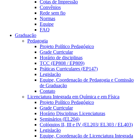
Cotas de Impressão
Convênios
Rede sem fio
Normas
Equipe
FAQ
Graduação
Pedagogia
Projeto Político Pedagógico
Grade Curricular
Horário de disciplinas
TCC (EP808 / EP809)
Práticas Curriculares (EP147)
Legislação
Equipe, Coordenação de Pedagogia e Comissão
de Graduação
Contato
Licenciatura Integrada em Química e em Física
Projeto Político Pedagógico
Grade Curricular
Horário Disciplinas Licenciaturas
Seminários (EL204)
Colóquios II, III e IV (EL203/ EL303 / EL403)
Legislação
Equipe, Coordenação de Licenciatura Integrada