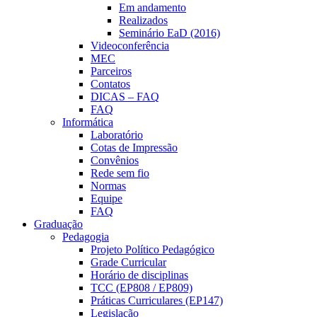
Em andamento
Realizados
Seminário EaD (2016)
Videoconferência
MEC
Parceiros
Contatos
DICAS – FAQ
FAQ
Informática
Laboratório
Cotas de Impressão
Convênios
Rede sem fio
Normas
Equipe
FAQ
Graduação
Pedagogia
Projeto Político Pedagógico
Grade Curricular
Horário de disciplinas
TCC (EP808 / EP809)
Práticas Curriculares (EP147)
Legislação