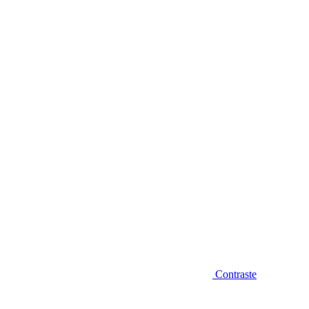
Diminuir fonte
Contraste