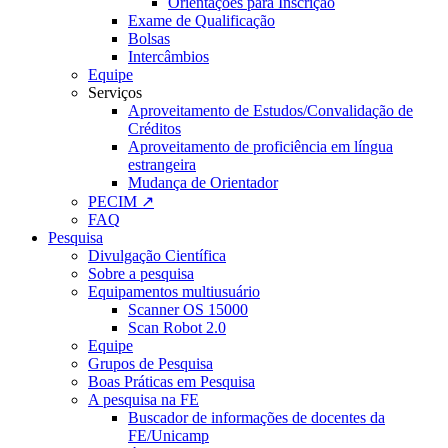
Orientações para Inscrição
Exame de Qualificação
Bolsas
Intercâmbios
Equipe
Serviços
Aproveitamento de Estudos/Convalidação de
Créditos
Aproveitamento de proficiência em língua
estrangeira
Mudança de Orientador
PECIM ↗
FAQ
Pesquisa
Divulgação Científica
Sobre a pesquisa
Equipamentos multiusuário
Scanner OS 15000
Scan Robot 2.0
Equipe
Grupos de Pesquisa
Boas Práticas em Pesquisa
A pesquisa na FE
Buscador de informações de docentes da
FE/Unicamp