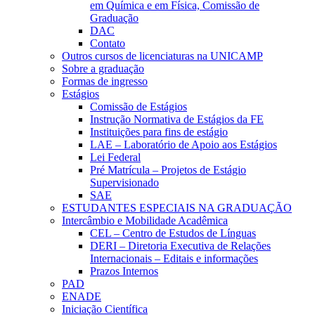
em Química e em Física, Comissão de
Graduação
DAC
Contato
Outros cursos de licenciaturas na UNICAMP
Sobre a graduação
Formas de ingresso
Estágios
Comissão de Estágios
Instrução Normativa de Estágios da FE
Instituições para fins de estágio
LAE – Laboratório de Apoio aos Estágios
Lei Federal
Pré Matrícula – Projetos de Estágio
Supervisionado
SAE
ESTUDANTES ESPECIAIS NA GRADUAÇÃO
Intercâmbio e Mobilidade Acadêmica
CEL – Centro de Estudos de Línguas
DERI – Diretoria Executiva de Relações
Internacionais – Editais e informações
Prazos Internos
PAD
ENADE
Iniciação Científica