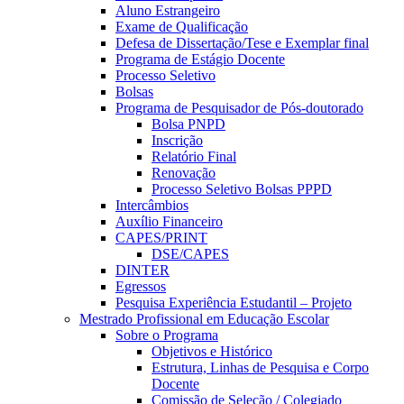
Aluno Estrangeiro
Exame de Qualificação
Defesa de Dissertação/Tese e Exemplar final
Programa de Estágio Docente
Processo Seletivo
Bolsas
Programa de Pesquisador de Pós-doutorado
Bolsa PNPD
Inscrição
Relatório Final
Renovação
Processo Seletivo Bolsas PPPD
Intercâmbios
Auxílio Financeiro
CAPES/PRINT
DSE/CAPES
DINTER
Egressos
Pesquisa Experiência Estudantil – Projeto
Mestrado Profissional em Educação Escolar
Sobre o Programa
Objetivos e Histórico
Estrutura, Linhas de Pesquisa e Corpo
Docente
Comissão de Seleção / Colegiado