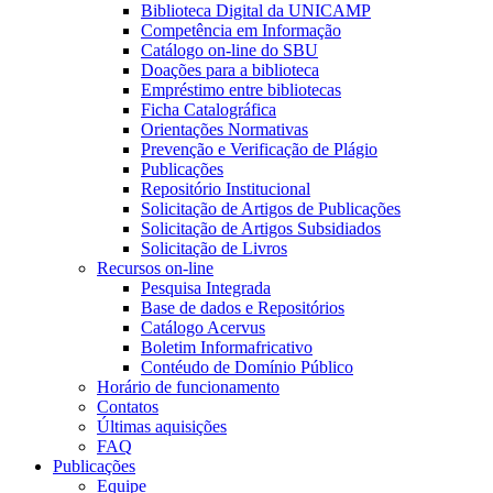
Biblioteca Digital da UNICAMP
Competência em Informação
Catálogo on-line do SBU
Doações para a biblioteca
Empréstimo entre bibliotecas
Ficha Catalográfica
Orientações Normativas
Prevenção e Verificação de Plágio
Publicações
Repositório Institucional
Solicitação de Artigos de Publicações
Solicitação de Artigos Subsidiados
Solicitação de Livros
Recursos on-line
Pesquisa Integrada
Base de dados e Repositórios
Catálogo Acervus
Boletim Informafricativo
Contéudo de Domínio Público
Horário de funcionamento
Contatos
Últimas aquisições
FAQ
Publicações
Equipe