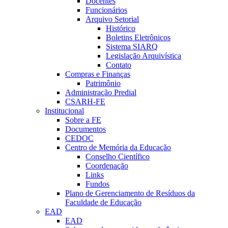
Docentes
Funcionários
Arquivo Setorial
Histórico
Boletins Eletrônicos
Sistema SIARQ
Legislação Arquivística
Contato
Compras e Finanças
Patrimônio
Administração Predial
CSARH-FE
Institucional
Sobre a FE
Documentos
CEDOC
Centro de Memória da Educação
Conselho Científico
Coordenação
Links
Fundos
Plano de Gerenciamento de Resíduos da
Faculdade de Educação
EAD
EAD