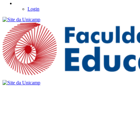
Login