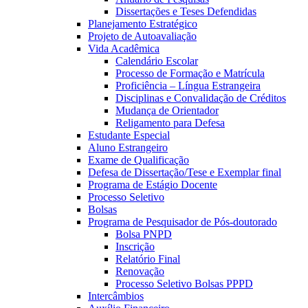
Dissertações e Teses Defendidas
Planejamento Estratégico
Projeto de Autoavaliação
Vida Acadêmica
Calendário Escolar
Processo de Formação e Matrícula
Proficiência – Língua Estrangeira
Disciplinas e Convalidação de Créditos
Mudança de Orientador
Religamento para Defesa
Estudante Especial
Aluno Estrangeiro
Exame de Qualificação
Defesa de Dissertação/Tese e Exemplar final
Programa de Estágio Docente
Processo Seletivo
Bolsas
Programa de Pesquisador de Pós-doutorado
Bolsa PNPD
Inscrição
Relatório Final
Renovação
Processo Seletivo Bolsas PPPD
Intercâmbios