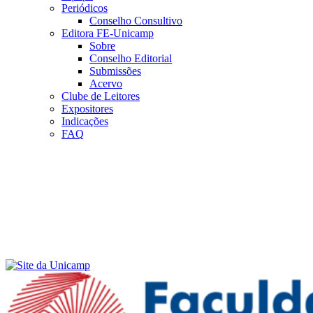
Periódicos
Conselho Consultivo
Editora FE-Unicamp
Sobre
Conselho Editorial
Submissões
Acervo
Clube de Leitores
Expositores
Indicações
FAQ
Menu