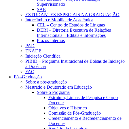
Supervisionado
SAE
ESTUDANTES ESPECIAIS NA GRADUAÇÃO
Intercâmbio e Mobilidade Acadêmica
CEL – Centro de Estudos de Línguas
DERI – Diretoria Executiva de Relações
Internacionais – Editais e informações
Prazos Internos
PAD
ENADE
Iniciação Científica
PIBID – Programa Institucional de Bolsas de Iniciação
à Docência
FAQ
Pós-Graduação
Sobre a pós-graduação
Mestrado e Doutorado em Educação
Sobre o Programa
Estrutura, Linhas de Pesquisa e Corpo
Docente
Objetivos e Histórico
Comissão de Pós-Graduação
Credenciamento e Recredenciamento de
Docentes
Anuário de Pesquisas