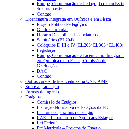
Equipe, Coordenação de Pedagogia e Comissão
de Graduação
Contato
Licenciatura Integrada em Química e em Física
Projeto Político Pedagógico
Grade Curricular
Horário Disciplinas Licenciaturas
Seminários (EL204)
Colóquios II, III e IV (EL203/ EL303 / EL403)
Legislação
Equipe, Coordenação de Licenciatura Integrada
em Química e em Física, Comissão de
Graduação
DAC
Contato
Outros cursos de licenciaturas na UNICAMP
Sobre a graduação
Formas de ingresso
Estágios
Comissão de Estágios
Instrução Normativa de Estágios da FE
Instituições para fins de estágio
LAE – Laboratório de Apoio aos Estágios
Lei Federal
Pré Matrícula – Projetos de Estágio