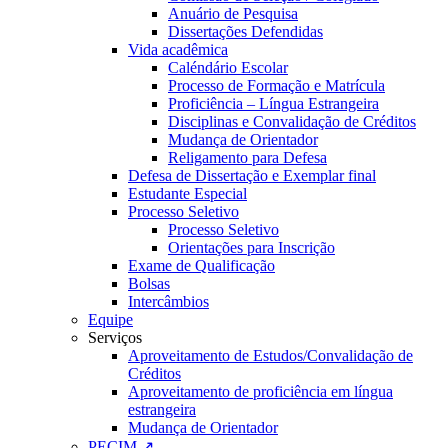
Anuário de Pesquisa
Dissertações Defendidas
Vida acadêmica
Caléndário Escolar
Processo de Formação e Matrícula
Proficiência – Língua Estrangeira
Disciplinas e Convalidação de Créditos
Mudança de Orientador
Religamento para Defesa
Defesa de Dissertação e Exemplar final
Estudante Especial
Processo Seletivo
Processo Seletivo
Orientações para Inscrição
Exame de Qualificação
Bolsas
Intercâmbios
Equipe
Serviços
Aproveitamento de Estudos/Convalidação de
Créditos
Aproveitamento de proficiência em língua
estrangeira
Mudança de Orientador
PECIM ↗