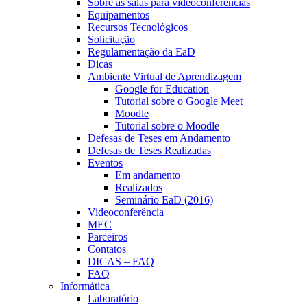
Sobre as salas para videoconferências
Equipamentos
Recursos Tecnológicos
Solicitação
Regulamentação da EaD
Dicas
Ambiente Virtual de Aprendizagem
Google for Education
Tutorial sobre o Google Meet
Moodle
Tutorial sobre o Moodle
Defesas de Teses em Andamento
Defesas de Teses Realizadas
Eventos
Em andamento
Realizados
Seminário EaD (2016)
Videoconferência
MEC
Parceiros
Contatos
DICAS – FAQ
FAQ
Informática
Laboratório