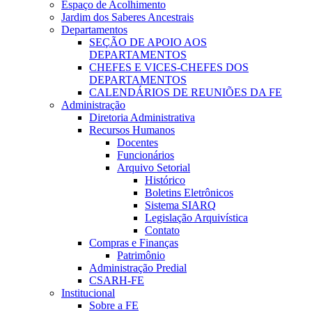
Espaço de Acolhimento
Jardim dos Saberes Ancestrais
Departamentos
SEÇÃO DE APOIO AOS
DEPARTAMENTOS
CHEFES E VICES-CHEFES DOS
DEPARTAMENTOS
CALENDÁRIOS DE REUNIÕES DA FE
Administração
Diretoria Administrativa
Recursos Humanos
Docentes
Funcionários
Arquivo Setorial
Histórico
Boletins Eletrônicos
Sistema SIARQ
Legislação Arquivística
Contato
Compras e Finanças
Patrimônio
Administração Predial
CSARH-FE
Institucional
Sobre a FE