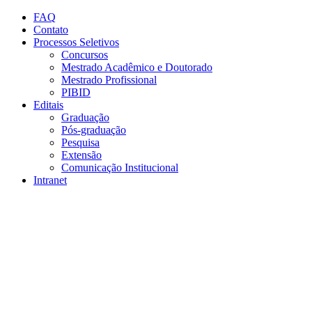
Conteúdo principal
Menu principal
Rodapé
FAQ
Contato
Processos Seletivos
Concursos
Mestrado Acadêmico e Doutorado
Mestrado Profissional
PIBID
Editais
Graduação
Pós-graduação
Pesquisa
Extensão
Comunicação Institucional
Intranet
Aumentar fonte
Diminuir fonte