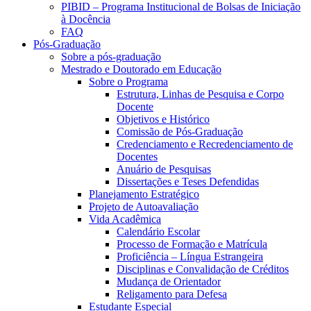
PIBID – Programa Institucional de Bolsas de Iniciação
à Docência
FAQ
Pós-Graduação
Sobre a pós-graduação
Mestrado e Doutorado em Educação
Sobre o Programa
Estrutura, Linhas de Pesquisa e Corpo
Docente
Objetivos e Histórico
Comissão de Pós-Graduação
Credenciamento e Recredenciamento de
Docentes
Anuário de Pesquisas
Dissertações e Teses Defendidas
Planejamento Estratégico
Projeto de Autoavaliação
Vida Acadêmica
Calendário Escolar
Processo de Formação e Matrícula
Proficiência – Língua Estrangeira
Disciplinas e Convalidação de Créditos
Mudança de Orientador
Religamento para Defesa
Estudante Especial