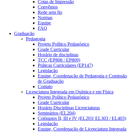
Cotas de Impressão
Convênios
Rede sem fio
Normas
Equipe
FAQ
Graduação
Pedagogia
Projeto Político Pedagógico
Grade Curricular
Horário de disciplinas
TCC (EP808 / EP809)
Práticas Curriculares (EP147)
Legislação
Equipe, Coordenação de Pedagogia e Comissão
de Graduação
Contato
Licenciatura Integrada em Química e em Física
Projeto Político Pedagógico
Grade Curricular
Horário Disciplinas Licenciaturas
Seminários (EL204)
Colóquios II, III e IV (EL203/ EL303 / EL403)
Legislação
Equipe, Coordenação de Licenciatura Integrada