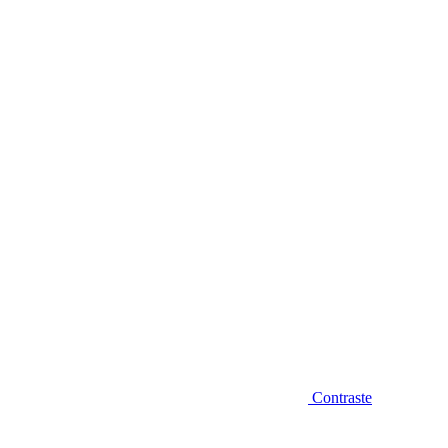
Diminuir fonte
Contraste