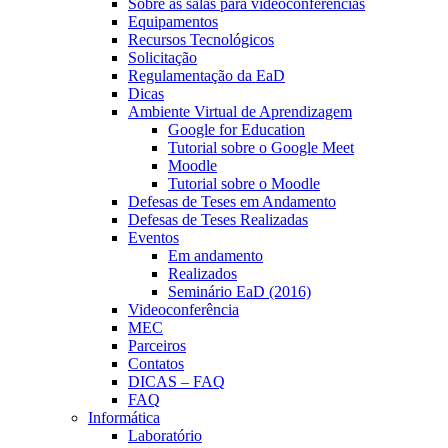
Sobre as salas para videoconferências
Equipamentos
Recursos Tecnológicos
Solicitação
Regulamentação da EaD
Dicas
Ambiente Virtual de Aprendizagem
Google for Education
Tutorial sobre o Google Meet
Moodle
Tutorial sobre o Moodle
Defesas de Teses em Andamento
Defesas de Teses Realizadas
Eventos
Em andamento
Realizados
Seminário EaD (2016)
Videoconferência
MEC
Parceiros
Contatos
DICAS – FAQ
FAQ
Informática
Laboratório