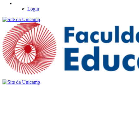
Login