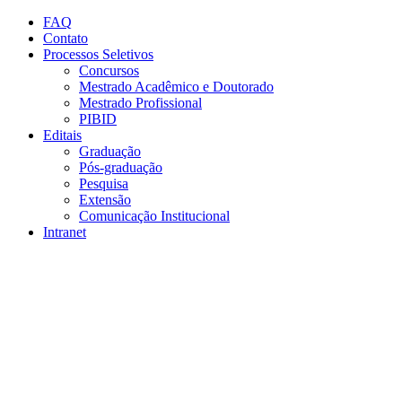
Conteúdo principal
Menu principal
Rodapé
FAQ
Contato
Processos Seletivos
Concursos
Mestrado Acadêmico e Doutorado
Mestrado Profissional
PIBID
Editais
Graduação
Pós-graduação
Pesquisa
Extensão
Comunicação Institucional
Intranet
Aumentar fonte
Diminuir fonte