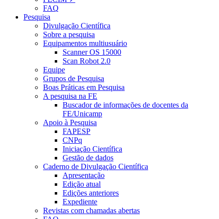
FAQ
Pesquisa
Divulgação Científica
Sobre a pesquisa
Equipamentos multiusuário
Scanner OS 15000
Scan Robot 2.0
Equipe
Grupos de Pesquisa
Boas Práticas em Pesquisa
A pesquisa na FE
Buscador de informações de docentes da
FE/Unicamp
Apoio à Pesquisa
FAPESP
CNPq
Iniciação Científica
Gestão de dados
Caderno de Divulgação Científica
Apresentação
Edição atual
Edições anteriores
Expediente
Revistas com chamadas abertas