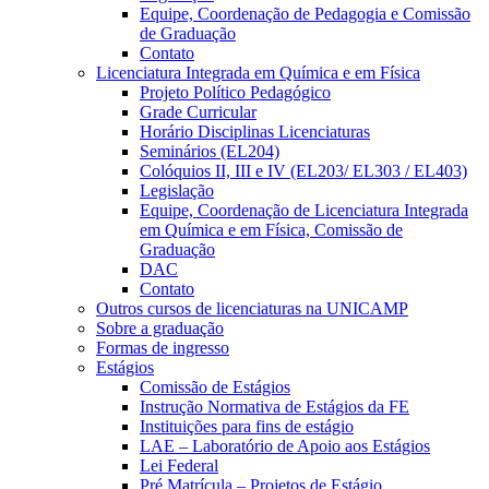
Equipe, Coordenação de Pedagogia e Comissão
de Graduação
Contato
Licenciatura Integrada em Química e em Física
Projeto Político Pedagógico
Grade Curricular
Horário Disciplinas Licenciaturas
Seminários (EL204)
Colóquios II, III e IV (EL203/ EL303 / EL403)
Legislação
Equipe, Coordenação de Licenciatura Integrada
em Química e em Física, Comissão de
Graduação
DAC
Contato
Outros cursos de licenciaturas na UNICAMP
Sobre a graduação
Formas de ingresso
Estágios
Comissão de Estágios
Instrução Normativa de Estágios da FE
Instituições para fins de estágio
LAE – Laboratório de Apoio aos Estágios
Lei Federal
Pré Matrícula – Projetos de Estágio