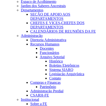
Espaço de Acolhimento
Jardim dos Saberes Ancestrais
Departamentos
SEÇÃO DE APOIO AOS
DEPARTAMENTOS
CHEFES E VICES-CHEFES DOS
DEPARTAMENTOS
CALENDÁRIOS DE REUNIÕES DA FE
Administração
Diretoria Administrativa
Recursos Humanos
Docentes
Funcionários
Arquivo Setorial
Histórico
Boletins Eletrônicos
Sistema SIARQ
Legislação Arquivística
Contato
Compras e Finanças
Patrimônio
Administração Predial
CSARH-FE
Institucional
Sobre a FE