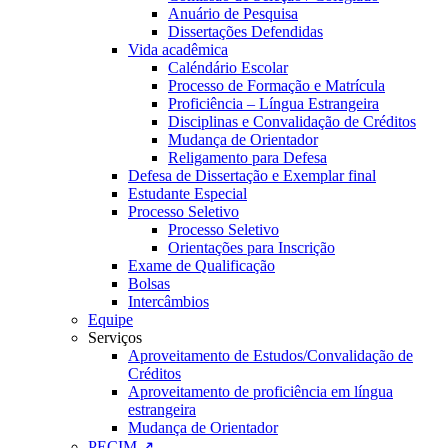
Anuário de Pesquisa
Dissertações Defendidas
Vida acadêmica
Caléndário Escolar
Processo de Formação e Matrícula
Proficiência – Língua Estrangeira
Disciplinas e Convalidação de Créditos
Mudança de Orientador
Religamento para Defesa
Defesa de Dissertação e Exemplar final
Estudante Especial
Processo Seletivo
Processo Seletivo
Orientações para Inscrição
Exame de Qualificação
Bolsas
Intercâmbios
Equipe
Serviços
Aproveitamento de Estudos/Convalidação de
Créditos
Aproveitamento de proficiência em língua
estrangeira
Mudança de Orientador
PECIM ↗