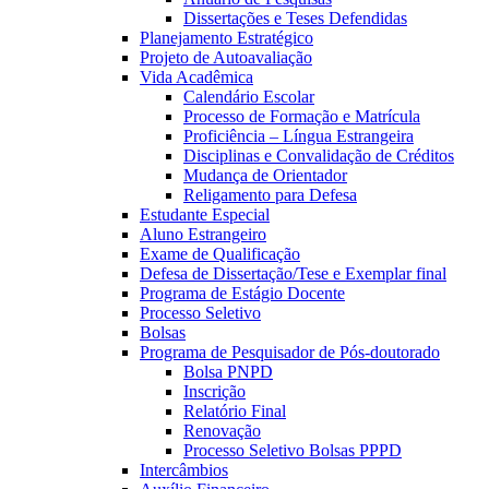
Dissertações e Teses Defendidas
Planejamento Estratégico
Projeto de Autoavaliação
Vida Acadêmica
Calendário Escolar
Processo de Formação e Matrícula
Proficiência – Língua Estrangeira
Disciplinas e Convalidação de Créditos
Mudança de Orientador
Religamento para Defesa
Estudante Especial
Aluno Estrangeiro
Exame de Qualificação
Defesa de Dissertação/Tese e Exemplar final
Programa de Estágio Docente
Processo Seletivo
Bolsas
Programa de Pesquisador de Pós-doutorado
Bolsa PNPD
Inscrição
Relatório Final
Renovação
Processo Seletivo Bolsas PPPD
Intercâmbios