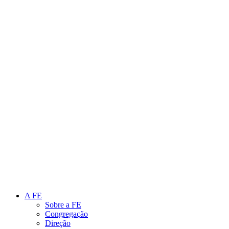
Link para o Instagram
Link para o Youtube
A FE
Sobre a FE
Congregação
Direção