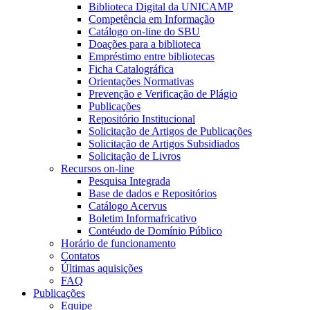
Biblioteca Digital da UNICAMP
Competência em Informação
Catálogo on-line do SBU
Doações para a biblioteca
Empréstimo entre bibliotecas
Ficha Catalográfica
Orientações Normativas
Prevenção e Verificação de Plágio
Publicações
Repositório Institucional
Solicitação de Artigos de Publicações
Solicitação de Artigos Subsidiados
Solicitação de Livros
Recursos on-line
Pesquisa Integrada
Base de dados e Repositórios
Catálogo Acervus
Boletim Informafricativo
Contéudo de Domínio Público
Horário de funcionamento
Contatos
Últimas aquisições
FAQ
Publicações
Equipe