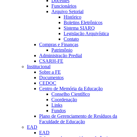
Docentes
Funcionários
Arquivo Setorial
Histórico
Boletins Eletrônicos
Sistema SIARQ
Legislação Arquivística
Contato
Compras e Finanças
Patrimônio
Administração Predial
CSARH-FE
Institucional
Sobre a FE
Documentos
CEDOC
Centro de Memória da Educação
Conselho Científico
Coordenação
Links
Fundos
Plano de Gerenciamento de Resíduos da
Faculdade de Educação
EAD
EAD