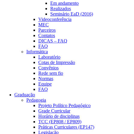
Em andamento
Realizados
Seminário EaD (2016)
Videoconferência
MEC
Parceiros
Contatos
DICAS – FAQ
FAQ
Informática
Laboratório
Cotas de Impressão
Convênios
Rede sem fio
Normas
Equipe
FAQ
Graduação
Pedagogia
Projeto Político Pedagógico
Grade Curricular
Horário de disciplinas
TCC (EP808 / EP809)
Práticas Curriculares (EP147)
Legislação