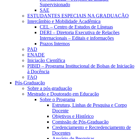
Supervisionado
SAE
ESTUDANTES ESPECIAIS NA GRADUAÇÃO
Intercâmbio e Mobilidade Acadêmica
CEL – Centro de Estudos de Línguas
DERI – Diretoria Executiva de Relações
Internacionais – Editais e informações
Prazos Internos
PAD
ENADE
Iniciação Científica
PIBID – Programa Institucional de Bolsas de Iniciação
à Docência
FAQ
Pós-Graduação
Sobre a pós-graduação
Mestrado e Doutorado em Educação
Sobre o Programa
Estrutura, Linhas de Pesquisa e Corpo
Docente
Objetivos e Histórico
Comissão de Pós-Graduação
Credenciamento e Recredenciamento de
Docentes
Anuário de Pesquisas