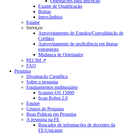
Orientações para Inscrição
Exame de Qualificação
Bolsas
Intercâmbios
Equipe
Serviços
Aproveitamento de Estudos/Convalidação de
Créditos
Aproveitamento de proficiência em língua
estrangeira
Mudança de Orientador
PECIM ↗
FAQ
Pesquisa
Divulgação Científica
Sobre a pesquisa
Equipamentos multiusuário
Scanner OS 15000
Scan Robot 2.0
Equipe
Grupos de Pesquisa
Boas Práticas em Pesquisa
A pesquisa na FE
Buscador de informações de docentes da
FE/Unicamp