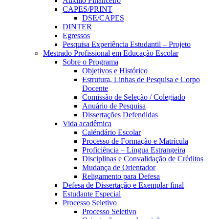
Auxílio Financeiro
CAPES/PRINT
DSE/CAPES
DINTER
Egressos
Pesquisa Experiência Estudantil – Projeto
Mestrado Profissional em Educação Escolar
Sobre o Programa
Objetivos e Histórico
Estrutura, Linhas de Pesquisa e Corpo
Docente
Comissão de Seleção / Colegiado
Anuário de Pesquisa
Dissertações Defendidas
Vida acadêmica
Caléndário Escolar
Processo de Formação e Matrícula
Proficiência – Língua Estrangeira
Disciplinas e Convalidação de Créditos
Mudança de Orientador
Religamento para Defesa
Defesa de Dissertação e Exemplar final
Estudante Especial
Processo Seletivo
Processo Seletivo