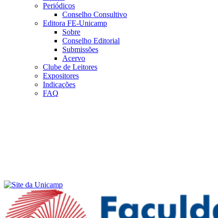
Periódicos
Conselho Consultivo
Editora FE-Unicamp
Sobre
Conselho Editorial
Submissões
Acervo
Clube de Leitores
Expositores
Indicações
FAQ
Menu