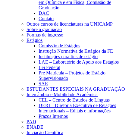
em Química e em Física, Comissão de
Graduação
DAC
Contato
Outros cursos de licenciaturas na UNICAMP
Sobre a graduação
Formas de ingresso
Estágios
Comissão de Estágios
Instrução Normativa de Estágios da FE
Instituições para fins de estágio
LAE – Laboratório de Apoio aos Estágios
Lei Federal
Pré Matrícula – Projetos de Estágio
Supervisionado
SAE
ESTUDANTES ESPECIAIS NA GRADUAÇÃO
Intercâmbio e Mobilidade Acadêmica
CEL – Centro de Estudos de Línguas
DERI – Diretoria Executiva de Relações
Internacionais – Editais e informações
Prazos Internos
PAD
ENADE
Iniciação Científica