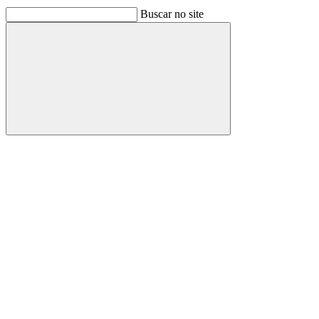
Buscar no site
Buscar
Link para o Facebook
Link para o Linkedin