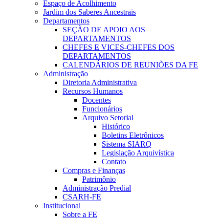
Espaço de Acolhimento
Jardim dos Saberes Ancestrais
Departamentos
SEÇÃO DE APOIO AOS
DEPARTAMENTOS
CHEFES E VICES-CHEFES DOS
DEPARTAMENTOS
CALENDÁRIOS DE REUNIÕES DA FE
Administração
Diretoria Administrativa
Recursos Humanos
Docentes
Funcionários
Arquivo Setorial
Histórico
Boletins Eletrônicos
Sistema SIARQ
Legislação Arquivística
Contato
Compras e Finanças
Patrimônio
Administração Predial
CSARH-FE
Institucional
Sobre a FE