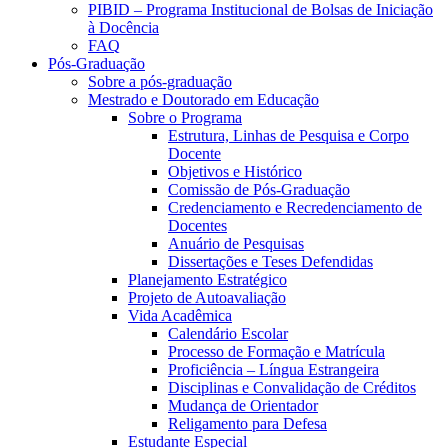
PIBID – Programa Institucional de Bolsas de Iniciação
à Docência
FAQ
Pós-Graduação
Sobre a pós-graduação
Mestrado e Doutorado em Educação
Sobre o Programa
Estrutura, Linhas de Pesquisa e Corpo
Docente
Objetivos e Histórico
Comissão de Pós-Graduação
Credenciamento e Recredenciamento de
Docentes
Anuário de Pesquisas
Dissertações e Teses Defendidas
Planejamento Estratégico
Projeto de Autoavaliação
Vida Acadêmica
Calendário Escolar
Processo de Formação e Matrícula
Proficiência – Língua Estrangeira
Disciplinas e Convalidação de Créditos
Mudança de Orientador
Religamento para Defesa
Estudante Especial