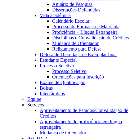
Anuário de Pesquisa
Dissertações Defendidas
Vida acadêmica
Caléndário Escolar
Processo de Formação e Matrícula
Proficiência – Língua Estrangeira
Disciplinas e Convalidação de Créditos
Mudança de Orientador
Religamento para Defesa
Defesa de Dissertação e Exemplar final
Estudante Especial
Processo Seletivo
Processo Seletivo
Orientações para Inscrição
Exame de Qualificação
Bolsas
Intercâmbios
Equipe
Serviços
Aproveitamento de Estudos/Convalidação de
Créditos
Aproveitamento de proficiência em língua
estrangeira
Mudança de Orientador
PECIM ↗