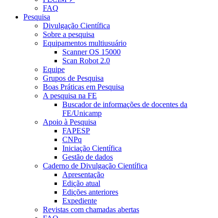
FAQ
Pesquisa
Divulgação Científica
Sobre a pesquisa
Equipamentos multiusuário
Scanner OS 15000
Scan Robot 2.0
Equipe
Grupos de Pesquisa
Boas Práticas em Pesquisa
A pesquisa na FE
Buscador de informações de docentes da
FE/Unicamp
Apoio à Pesquisa
FAPESP
CNPq
Iniciação Científica
Gestão de dados
Caderno de Divulgação Científica
Apresentação
Edição atual
Edições anteriores
Expediente
Revistas com chamadas abertas