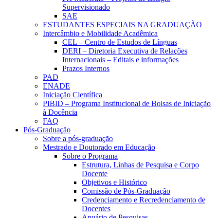
Supervisionado
SAE
ESTUDANTES ESPECIAIS NA GRADUAÇÃO
Intercâmbio e Mobilidade Acadêmica
CEL – Centro de Estudos de Línguas
DERI – Diretoria Executiva de Relações
Internacionais – Editais e informações
Prazos Internos
PAD
ENADE
Iniciação Científica
PIBID – Programa Institucional de Bolsas de Iniciação
à Docência
FAQ
Pós-Graduação
Sobre a pós-graduação
Mestrado e Doutorado em Educação
Sobre o Programa
Estrutura, Linhas de Pesquisa e Corpo
Docente
Objetivos e Histórico
Comissão de Pós-Graduação
Credenciamento e Recredenciamento de
Docentes
Anuário de Pesquisas