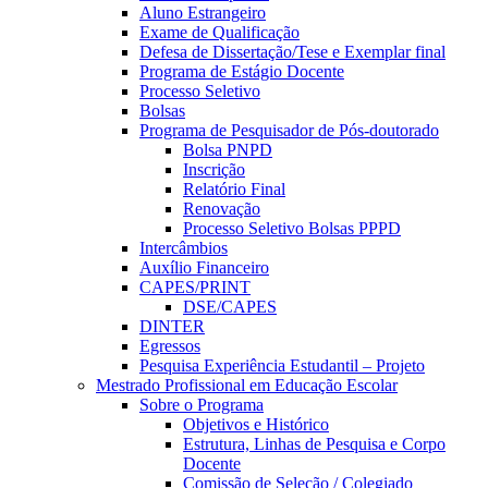
Aluno Estrangeiro
Exame de Qualificação
Defesa de Dissertação/Tese e Exemplar final
Programa de Estágio Docente
Processo Seletivo
Bolsas
Programa de Pesquisador de Pós-doutorado
Bolsa PNPD
Inscrição
Relatório Final
Renovação
Processo Seletivo Bolsas PPPD
Intercâmbios
Auxílio Financeiro
CAPES/PRINT
DSE/CAPES
DINTER
Egressos
Pesquisa Experiência Estudantil – Projeto
Mestrado Profissional em Educação Escolar
Sobre o Programa
Objetivos e Histórico
Estrutura, Linhas de Pesquisa e Corpo
Docente
Comissão de Seleção / Colegiado