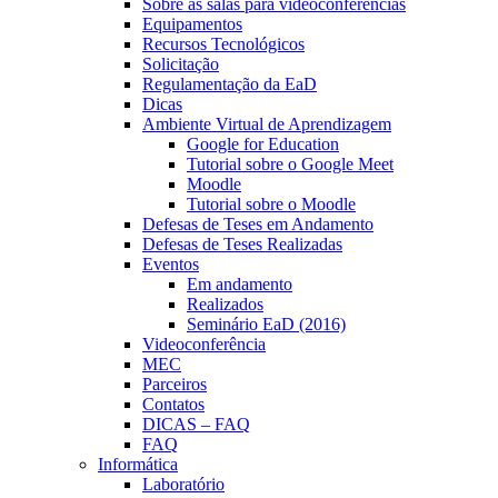
Sobre as salas para videoconferências
Equipamentos
Recursos Tecnológicos
Solicitação
Regulamentação da EaD
Dicas
Ambiente Virtual de Aprendizagem
Google for Education
Tutorial sobre o Google Meet
Moodle
Tutorial sobre o Moodle
Defesas de Teses em Andamento
Defesas de Teses Realizadas
Eventos
Em andamento
Realizados
Seminário EaD (2016)
Videoconferência
MEC
Parceiros
Contatos
DICAS – FAQ
FAQ
Informática
Laboratório