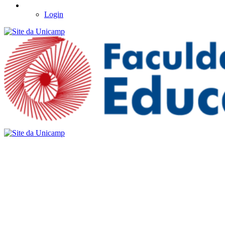
Login