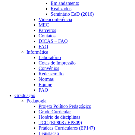
Em andamento
Realizados
Seminário EaD (2016)
Videoconferência
MEC
Parceiros
Contatos
DICAS – FAQ
FAQ
Informática
Laboratório
Cotas de Impressão
Convênios
Rede sem fio
Normas
Equipe
FAQ
Graduação
Pedagogia
Projeto Político Pedagógico
Grade Curricular
Horário de disciplinas
TCC (EP808 / EP809)
Práticas Curriculares (EP147)
Legislação