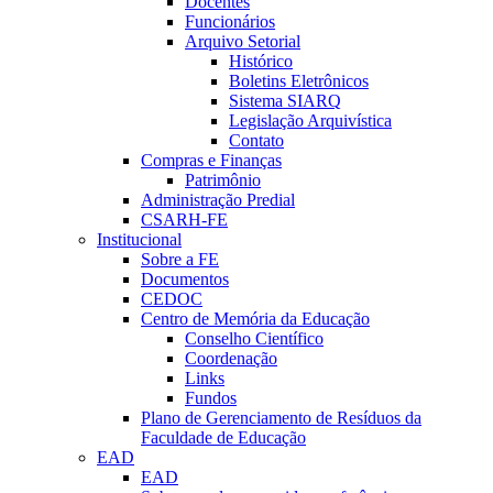
Docentes
Funcionários
Arquivo Setorial
Histórico
Boletins Eletrônicos
Sistema SIARQ
Legislação Arquivística
Contato
Compras e Finanças
Patrimônio
Administração Predial
CSARH-FE
Institucional
Sobre a FE
Documentos
CEDOC
Centro de Memória da Educação
Conselho Científico
Coordenação
Links
Fundos
Plano de Gerenciamento de Resíduos da
Faculdade de Educação
EAD
EAD