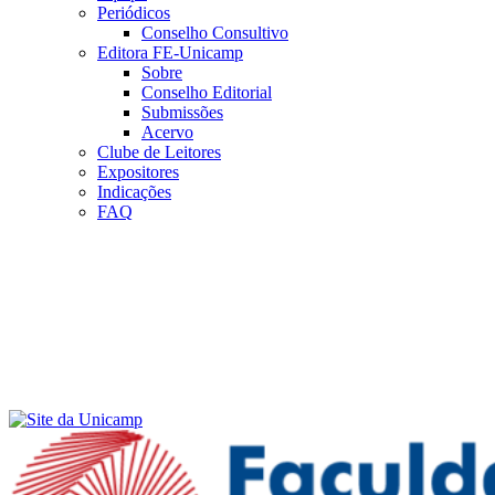
Periódicos
Conselho Consultivo
Editora FE-Unicamp
Sobre
Conselho Editorial
Submissões
Acervo
Clube de Leitores
Expositores
Indicações
FAQ
Menu