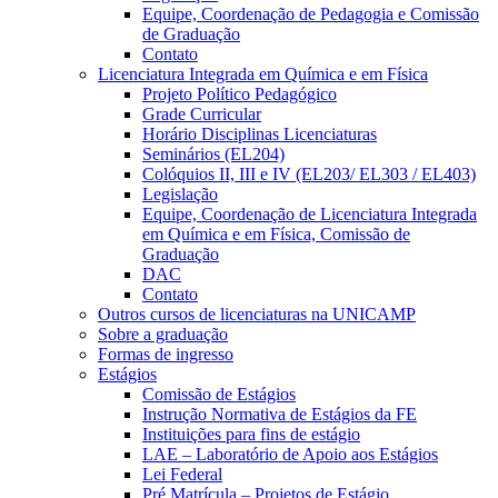
Equipe, Coordenação de Pedagogia e Comissão
de Graduação
Contato
Licenciatura Integrada em Química e em Física
Projeto Político Pedagógico
Grade Curricular
Horário Disciplinas Licenciaturas
Seminários (EL204)
Colóquios II, III e IV (EL203/ EL303 / EL403)
Legislação
Equipe, Coordenação de Licenciatura Integrada
em Química e em Física, Comissão de
Graduação
DAC
Contato
Outros cursos de licenciaturas na UNICAMP
Sobre a graduação
Formas de ingresso
Estágios
Comissão de Estágios
Instrução Normativa de Estágios da FE
Instituições para fins de estágio
LAE – Laboratório de Apoio aos Estágios
Lei Federal
Pré Matrícula – Projetos de Estágio