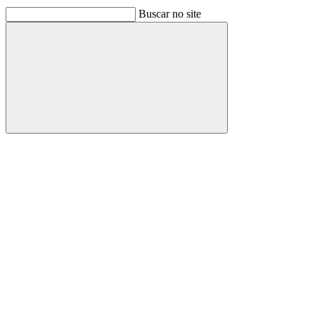
Buscar no site
Buscar
Link para o Facebook
Link para o Linkedin