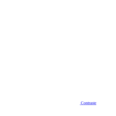
Diminuir fonte
Contraste