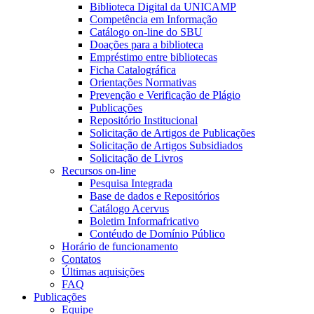
Biblioteca Digital da UNICAMP
Competência em Informação
Catálogo on-line do SBU
Doações para a biblioteca
Empréstimo entre bibliotecas
Ficha Catalográfica
Orientações Normativas
Prevenção e Verificação de Plágio
Publicações
Repositório Institucional
Solicitação de Artigos de Publicações
Solicitação de Artigos Subsidiados
Solicitação de Livros
Recursos on-line
Pesquisa Integrada
Base de dados e Repositórios
Catálogo Acervus
Boletim Informafricativo
Contéudo de Domínio Público
Horário de funcionamento
Contatos
Últimas aquisições
FAQ
Publicações
Equipe