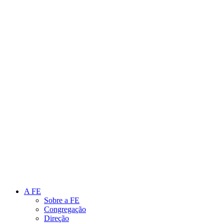
Link para o Instagram
Link para o Youtube
A FE
Sobre a FE
Congregação
Direção