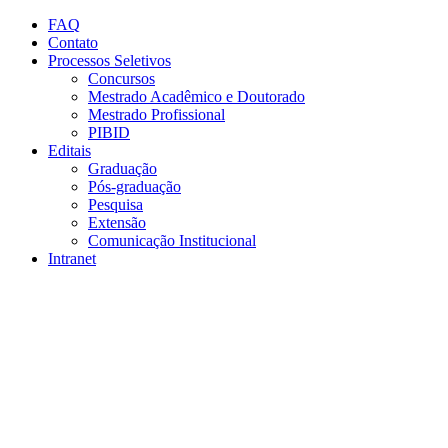
Conteúdo principal
Menu principal
Rodapé
FAQ
Contato
Processos Seletivos
Concursos
Mestrado Acadêmico e Doutorado
Mestrado Profissional
PIBID
Editais
Graduação
Pós-graduação
Pesquisa
Extensão
Comunicação Institucional
Intranet
Aumentar fonte
Diminuir fonte