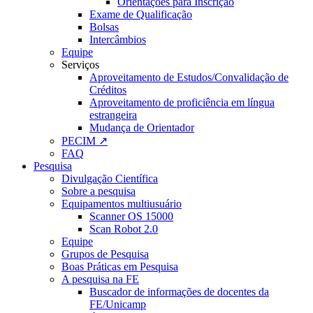
Orientações para Inscrição
Exame de Qualificação
Bolsas
Intercâmbios
Equipe
Serviços
Aproveitamento de Estudos/Convalidação de
Créditos
Aproveitamento de proficiência em língua
estrangeira
Mudança de Orientador
PECIM ↗
FAQ
Pesquisa
Divulgação Científica
Sobre a pesquisa
Equipamentos multiusuário
Scanner OS 15000
Scan Robot 2.0
Equipe
Grupos de Pesquisa
Boas Práticas em Pesquisa
A pesquisa na FE
Buscador de informações de docentes da
FE/Unicamp