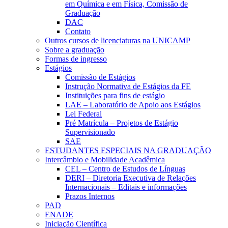
em Química e em Física, Comissão de
Graduação
DAC
Contato
Outros cursos de licenciaturas na UNICAMP
Sobre a graduação
Formas de ingresso
Estágios
Comissão de Estágios
Instrução Normativa de Estágios da FE
Instituições para fins de estágio
LAE – Laboratório de Apoio aos Estágios
Lei Federal
Pré Matrícula – Projetos de Estágio
Supervisionado
SAE
ESTUDANTES ESPECIAIS NA GRADUAÇÃO
Intercâmbio e Mobilidade Acadêmica
CEL – Centro de Estudos de Línguas
DERI – Diretoria Executiva de Relações
Internacionais – Editais e informações
Prazos Internos
PAD
ENADE
Iniciação Científica