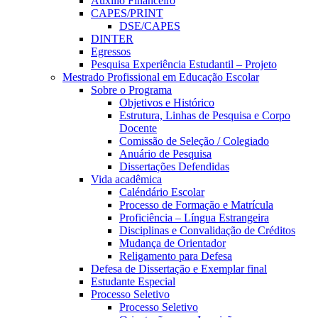
Auxílio Financeiro
CAPES/PRINT
DSE/CAPES
DINTER
Egressos
Pesquisa Experiência Estudantil – Projeto
Mestrado Profissional em Educação Escolar
Sobre o Programa
Objetivos e Histórico
Estrutura, Linhas de Pesquisa e Corpo
Docente
Comissão de Seleção / Colegiado
Anuário de Pesquisa
Dissertações Defendidas
Vida acadêmica
Caléndário Escolar
Processo de Formação e Matrícula
Proficiência – Língua Estrangeira
Disciplinas e Convalidação de Créditos
Mudança de Orientador
Religamento para Defesa
Defesa de Dissertação e Exemplar final
Estudante Especial
Processo Seletivo
Processo Seletivo