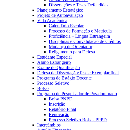
Dissertações e Teses Defendidas
Planejamento Estratégico
Projeto de Autoavaliação
Vida Acadêmica
Calendário Escolar
Processo de Formação e Matrícula
Proficiência – Língua Estrangeira
Disciplinas e Convalidação de Créditos
Mudança de Orientador
Religamento para Defesa
Estudante Especial
Aluno Estrangeiro
Exame de Qualificação
Defesa de Dissertação/Tese e Exemplar final
Programa de Estágio Docente
Processo Seletivo
Bolsas
Programa de Pesquisador de Pós-doutorado
Bolsa PNPD
Inscrição
Relatório Final
Renovação
Processo Seletivo Bolsas PPPD
Intercâmbios