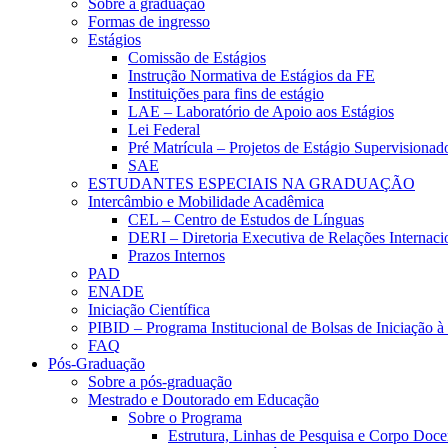
Sobre a graduação
Formas de ingresso
Estágios
Comissão de Estágios
Instrução Normativa de Estágios da FE
Instituições para fins de estágio
LAE – Laboratório de Apoio aos Estágios
Lei Federal
Pré Matrícula – Projetos de Estágio Supervisionad
SAE
ESTUDANTES ESPECIAIS NA GRADUAÇÃO
Intercâmbio e Mobilidade Acadêmica
CEL – Centro de Estudos de Línguas
DERI – Diretoria Executiva de Relações Internacio
Prazos Internos
PAD
ENADE
Iniciação Científica
PIBID – Programa Institucional de Bolsas de Iniciação 
FAQ
Pós-Graduação
Sobre a pós-graduação
Mestrado e Doutorado em Educação
Sobre o Programa
Estrutura, Linhas de Pesquisa e Corpo Doce