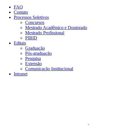
Conteúdo principal
Menu principal
Rodapé
FAQ
Contato
Processos Seletivos
Concursos
Mestrado Acadêmico e Doutorado
Mestrado Profissional
PIBID
Editais
Graduação
Pós-graduação
Pesquisa
Extensão
Comunicação Institucional
Intranet
Aumentar fonte