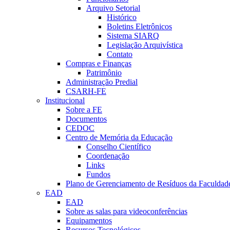
Arquivo Setorial
Histórico
Boletins Eletrônicos
Sistema SIARQ
Legislação Arquivística
Contato
Compras e Finanças
Patrimônio
Administração Predial
CSARH-FE
Institucional
Sobre a FE
Documentos
CEDOC
Centro de Memória da Educação
Conselho Científico
Coordenação
Links
Fundos
Plano de Gerenciamento de Resíduos da Faculdad
EAD
EAD
Sobre as salas para videoconferências
Equipamentos
Recursos Tecnológicos