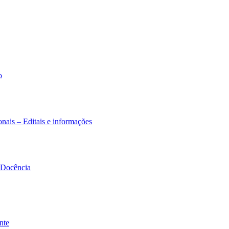
o
nais – Editais e informações
à Docência
nte