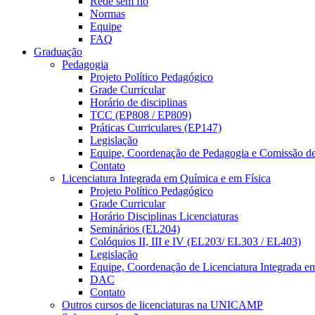
Rede sem fio
Normas
Equipe
FAQ
Graduação
Pedagogia
Projeto Político Pedagógico
Grade Curricular
Horário de disciplinas
TCC (EP808 / EP809)
Práticas Curriculares (EP147)
Legislação
Equipe, Coordenação de Pedagogia e Comissão d
Contato
Licenciatura Integrada em Química e em Física
Projeto Político Pedagógico
Grade Curricular
Horário Disciplinas Licenciaturas
Seminários (EL204)
Colóquios II, III e IV (EL203/ EL303 / EL403)
Legislação
Equipe, Coordenação de Licenciatura Integrada e
DAC
Contato
Outros cursos de licenciaturas na UNICAMP