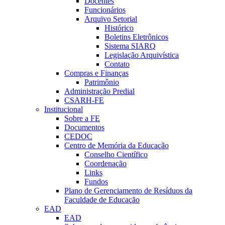
Docentes
Funcionários
Arquivo Setorial
Histórico
Boletins Eletrônicos
Sistema SIARQ
Legislação Arquivística
Contato
Compras e Finanças
Patrimônio
Administração Predial
CSARH-FE
Institucional
Sobre a FE
Documentos
CEDOC
Centro de Memória da Educação
Conselho Científico
Coordenação
Links
Fundos
Plano de Gerenciamento de Resíduos da
Faculdade de Educação
EAD
EAD