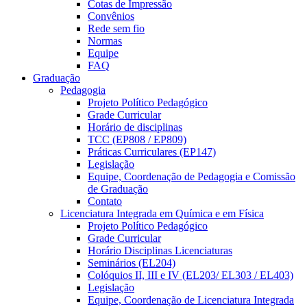
Cotas de Impressão
Convênios
Rede sem fio
Normas
Equipe
FAQ
Graduação
Pedagogia
Projeto Político Pedagógico
Grade Curricular
Horário de disciplinas
TCC (EP808 / EP809)
Práticas Curriculares (EP147)
Legislação
Equipe, Coordenação de Pedagogia e Comissão
de Graduação
Contato
Licenciatura Integrada em Química e em Física
Projeto Político Pedagógico
Grade Curricular
Horário Disciplinas Licenciaturas
Seminários (EL204)
Colóquios II, III e IV (EL203/ EL303 / EL403)
Legislação
Equipe, Coordenação de Licenciatura Integrada