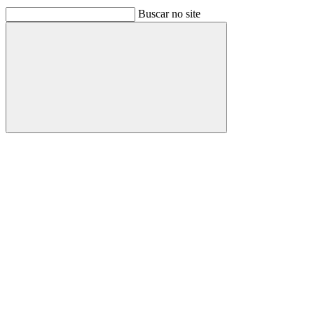
Buscar no site
Buscar
Link para o Facebook
Link para o Linkedin