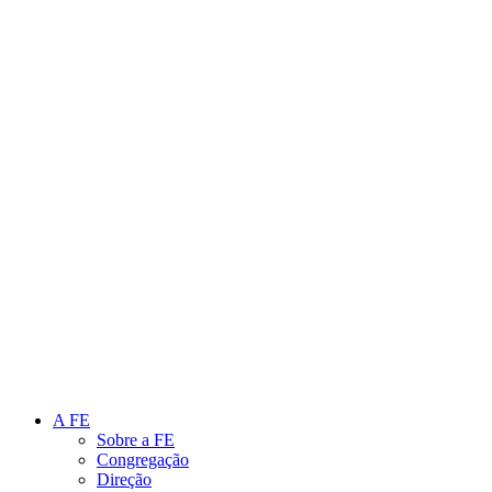
Link para o Instagram
Link para o Youtube
A FE
Sobre a FE
Congregação
Direção