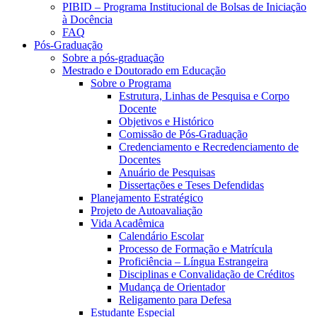
PIBID – Programa Institucional de Bolsas de Iniciação
à Docência
FAQ
Pós-Graduação
Sobre a pós-graduação
Mestrado e Doutorado em Educação
Sobre o Programa
Estrutura, Linhas de Pesquisa e Corpo
Docente
Objetivos e Histórico
Comissão de Pós-Graduação
Credenciamento e Recredenciamento de
Docentes
Anuário de Pesquisas
Dissertações e Teses Defendidas
Planejamento Estratégico
Projeto de Autoavaliação
Vida Acadêmica
Calendário Escolar
Processo de Formação e Matrícula
Proficiência – Língua Estrangeira
Disciplinas e Convalidação de Créditos
Mudança de Orientador
Religamento para Defesa
Estudante Especial