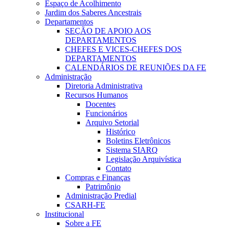
Espaço de Acolhimento
Jardim dos Saberes Ancestrais
Departamentos
SEÇÃO DE APOIO AOS
DEPARTAMENTOS
CHEFES E VICES-CHEFES DOS
DEPARTAMENTOS
CALENDÁRIOS DE REUNIÕES DA FE
Administração
Diretoria Administrativa
Recursos Humanos
Docentes
Funcionários
Arquivo Setorial
Histórico
Boletins Eletrônicos
Sistema SIARQ
Legislação Arquivística
Contato
Compras e Finanças
Patrimônio
Administração Predial
CSARH-FE
Institucional
Sobre a FE