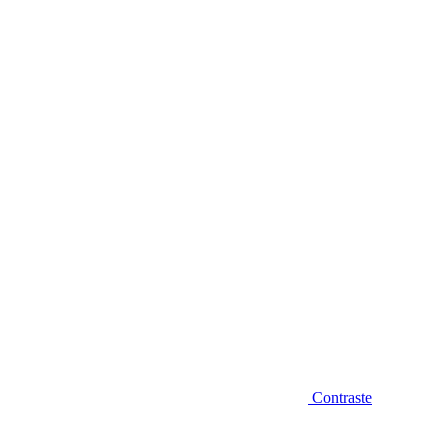
Diminuir fonte
Contraste