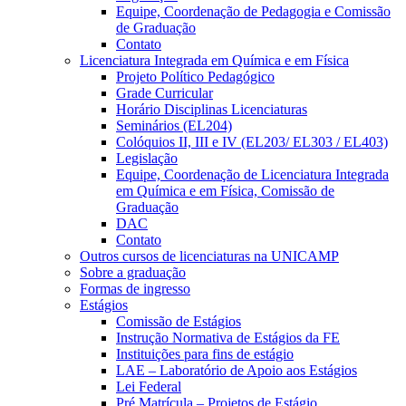
Equipe, Coordenação de Pedagogia e Comissão
de Graduação
Contato
Licenciatura Integrada em Química e em Física
Projeto Político Pedagógico
Grade Curricular
Horário Disciplinas Licenciaturas
Seminários (EL204)
Colóquios II, III e IV (EL203/ EL303 / EL403)
Legislação
Equipe, Coordenação de Licenciatura Integrada
em Química e em Física, Comissão de
Graduação
DAC
Contato
Outros cursos de licenciaturas na UNICAMP
Sobre a graduação
Formas de ingresso
Estágios
Comissão de Estágios
Instrução Normativa de Estágios da FE
Instituições para fins de estágio
LAE – Laboratório de Apoio aos Estágios
Lei Federal
Pré Matrícula – Projetos de Estágio