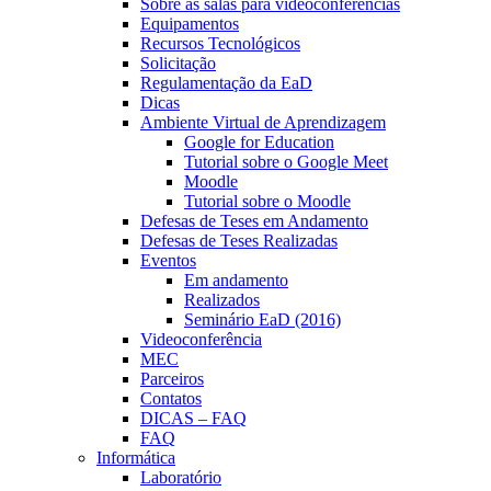
Sobre as salas para videoconferências
Equipamentos
Recursos Tecnológicos
Solicitação
Regulamentação da EaD
Dicas
Ambiente Virtual de Aprendizagem
Google for Education
Tutorial sobre o Google Meet
Moodle
Tutorial sobre o Moodle
Defesas de Teses em Andamento
Defesas de Teses Realizadas
Eventos
Em andamento
Realizados
Seminário EaD (2016)
Videoconferência
MEC
Parceiros
Contatos
DICAS – FAQ
FAQ
Informática
Laboratório