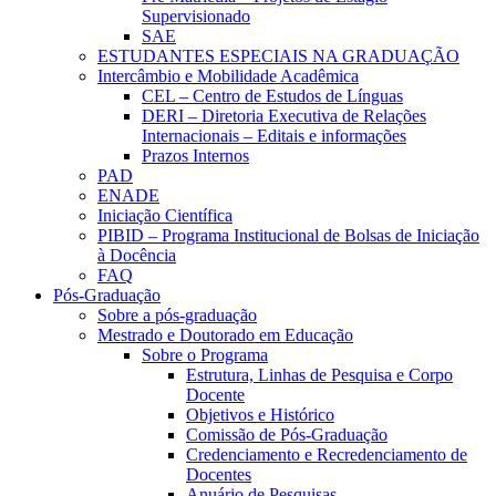
Supervisionado
SAE
ESTUDANTES ESPECIAIS NA GRADUAÇÃO
Intercâmbio e Mobilidade Acadêmica
CEL – Centro de Estudos de Línguas
DERI – Diretoria Executiva de Relações
Internacionais – Editais e informações
Prazos Internos
PAD
ENADE
Iniciação Científica
PIBID – Programa Institucional de Bolsas de Iniciação
à Docência
FAQ
Pós-Graduação
Sobre a pós-graduação
Mestrado e Doutorado em Educação
Sobre o Programa
Estrutura, Linhas de Pesquisa e Corpo
Docente
Objetivos e Histórico
Comissão de Pós-Graduação
Credenciamento e Recredenciamento de
Docentes
Anuário de Pesquisas