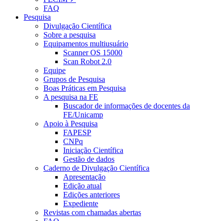
FAQ
Pesquisa
Divulgação Científica
Sobre a pesquisa
Equipamentos multiusuário
Scanner OS 15000
Scan Robot 2.0
Equipe
Grupos de Pesquisa
Boas Práticas em Pesquisa
A pesquisa na FE
Buscador de informações de docentes da
FE/Unicamp
Apoio à Pesquisa
FAPESP
CNPq
Iniciação Científica
Gestão de dados
Caderno de Divulgação Científica
Apresentação
Edição atual
Edições anteriores
Expediente
Revistas com chamadas abertas