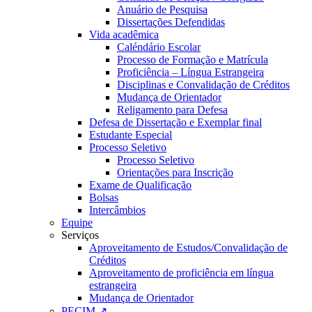
Anuário de Pesquisa
Dissertações Defendidas
Vida acadêmica
Caléndário Escolar
Processo de Formação e Matrícula
Proficiência – Língua Estrangeira
Disciplinas e Convalidação de Créditos
Mudança de Orientador
Religamento para Defesa
Defesa de Dissertação e Exemplar final
Estudante Especial
Processo Seletivo
Processo Seletivo
Orientações para Inscrição
Exame de Qualificação
Bolsas
Intercâmbios
Equipe
Serviços
Aproveitamento de Estudos/Convalidação de
Créditos
Aproveitamento de proficiência em língua
estrangeira
Mudança de Orientador
PECIM ↗