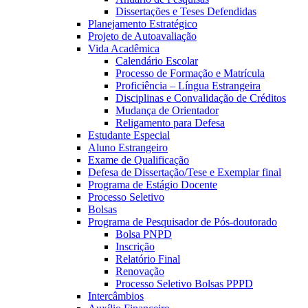
Dissertações e Teses Defendidas
Planejamento Estratégico
Projeto de Autoavaliação
Vida Acadêmica
Calendário Escolar
Processo de Formação e Matrícula
Proficiência – Língua Estrangeira
Disciplinas e Convalidação de Créditos
Mudança de Orientador
Religamento para Defesa
Estudante Especial
Aluno Estrangeiro
Exame de Qualificação
Defesa de Dissertação/Tese e Exemplar final
Programa de Estágio Docente
Processo Seletivo
Bolsas
Programa de Pesquisador de Pós-doutorado
Bolsa PNPD
Inscrição
Relatório Final
Renovação
Processo Seletivo Bolsas PPPD
Intercâmbios