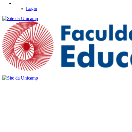
Login