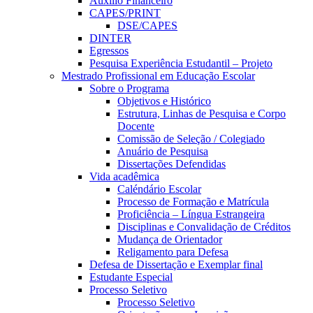
Auxílio Financeiro
CAPES/PRINT
DSE/CAPES
DINTER
Egressos
Pesquisa Experiência Estudantil – Projeto
Mestrado Profissional em Educação Escolar
Sobre o Programa
Objetivos e Histórico
Estrutura, Linhas de Pesquisa e Corpo
Docente
Comissão de Seleção / Colegiado
Anuário de Pesquisa
Dissertações Defendidas
Vida acadêmica
Caléndário Escolar
Processo de Formação e Matrícula
Proficiência – Língua Estrangeira
Disciplinas e Convalidação de Créditos
Mudança de Orientador
Religamento para Defesa
Defesa de Dissertação e Exemplar final
Estudante Especial
Processo Seletivo
Processo Seletivo