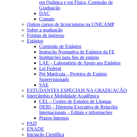
em Química e em Física, Comissão de
Graduação
DAC
Contato
Outros cursos de licenciaturas na UNICAMP
Sobre a graduação
Formas de ingresso
Estágios
Comissão de Estágios
Instrução Normativa de Estágios da FE
Instituições para fins de estágio
LAE – Laboratório de Apoio aos Estágios
Lei Federal
Pré Matrícula – Projetos de Estágio
Supervisionado
SAE
ESTUDANTES ESPECIAIS NA GRADUAÇÃO
Intercâmbio e Mobilidade Acadêmica
CEL – Centro de Estudos de Línguas
DERI – Diretoria Executiva de Relações
Internacionais – Editais e informações
Prazos Internos
PAD
ENADE
Iniciação Científica