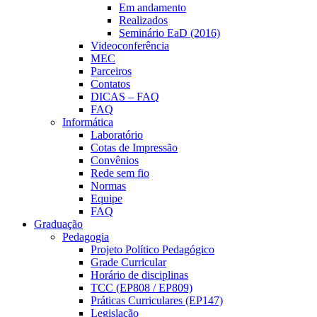
Em andamento
Realizados
Seminário EaD (2016)
Videoconferência
MEC
Parceiros
Contatos
DICAS – FAQ
FAQ
Informática
Laboratório
Cotas de Impressão
Convênios
Rede sem fio
Normas
Equipe
FAQ
Graduação
Pedagogia
Projeto Político Pedagógico
Grade Curricular
Horário de disciplinas
TCC (EP808 / EP809)
Práticas Curriculares (EP147)
Legislação