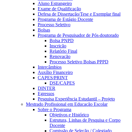
Aluno Estrangeiro
Exame de Qualificação
Defesa de Dissertação/Tese e Exemplar final
Programa de Estágio Docente
Processo Seletivo
Bolsas
Programa de Pesquisador de Pós-doutorado
Bolsa PNPD
Inscrição
Relatório Final
Renovação
Processo Seletivo Bolsas PPPD
Intercâmbios
Auxílio Financeiro
CAPES/PRINT
DSE/CAPES
DINTER
Egressos
Pesquisa Experiência Estudantil – Projeto
Mestrado Profissional em Educação Escolar
Sobre o Programa
Objetivos e Histórico
Estrutura, Linhas de Pesquisa e Corpo
Docente
Comissão de Seleção / Colegiado