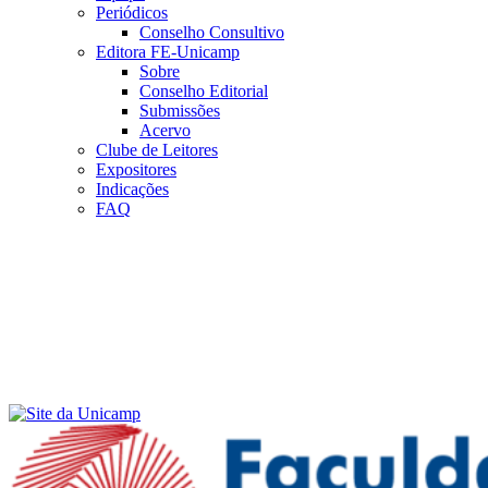
Periódicos
Conselho Consultivo
Editora FE-Unicamp
Sobre
Conselho Editorial
Submissões
Acervo
Clube de Leitores
Expositores
Indicações
FAQ
Menu