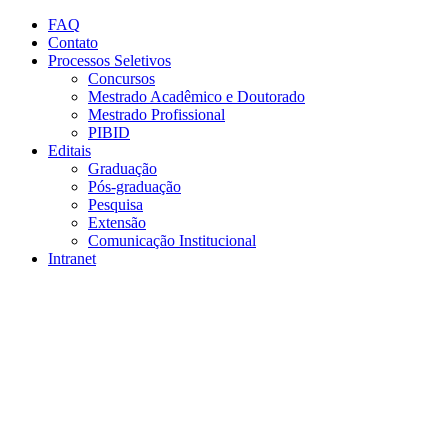
Conteúdo principal
Menu principal
Rodapé
FAQ
Contato
Processos Seletivos
Concursos
Mestrado Acadêmico e Doutorado
Mestrado Profissional
PIBID
Editais
Graduação
Pós-graduação
Pesquisa
Extensão
Comunicação Institucional
Intranet
Aumentar fonte
Diminuir fonte