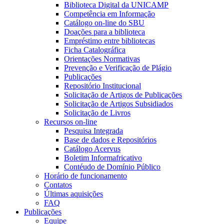
Biblioteca Digital da UNICAMP
Competência em Informação
Catálogo on-line do SBU
Doações para a biblioteca
Empréstimo entre bibliotecas
Ficha Catalográfica
Orientações Normativas
Prevenção e Verificação de Plágio
Publicações
Repositório Institucional
Solicitação de Artigos de Publicações
Solicitação de Artigos Subsidiados
Solicitação de Livros
Recursos on-line
Pesquisa Integrada
Base de dados e Repositórios
Catálogo Acervus
Boletim Informafricativo
Contéudo de Domínio Público
Horário de funcionamento
Contatos
Últimas aquisições
FAQ
Publicações
Equipe