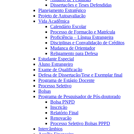
Dissertações e Teses Defendidas
Planejamento Estratégico
Projeto de Autoavaliação
Vida Acadêmica
Calendário Escolar
Processo de Formação e Matrícula
Proficiência – Língua Estrangeira
Disciplinas e Convalidação de Créditos
Mudança de Orientador
Religamento para Defesa
Estudante Especial
Aluno Estrangeiro
Exame de Qualificação
Defesa de Dissertação/Tese e Exemplar final
Programa de Estágio Docente
Processo Seletivo
Bolsas
Programa de Pesquisador de Pós-doutorado
Bolsa PNPD
Inscrição
Relatório Final
Renovação
Processo Seletivo Bolsas PPPD
Intercâmbios