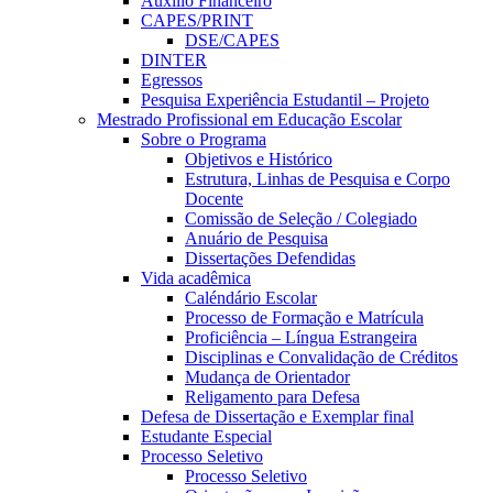
Auxílio Financeiro
CAPES/PRINT
DSE/CAPES
DINTER
Egressos
Pesquisa Experiência Estudantil – Projeto
Mestrado Profissional em Educação Escolar
Sobre o Programa
Objetivos e Histórico
Estrutura, Linhas de Pesquisa e Corpo
Docente
Comissão de Seleção / Colegiado
Anuário de Pesquisa
Dissertações Defendidas
Vida acadêmica
Caléndário Escolar
Processo de Formação e Matrícula
Proficiência – Língua Estrangeira
Disciplinas e Convalidação de Créditos
Mudança de Orientador
Religamento para Defesa
Defesa de Dissertação e Exemplar final
Estudante Especial
Processo Seletivo
Processo Seletivo