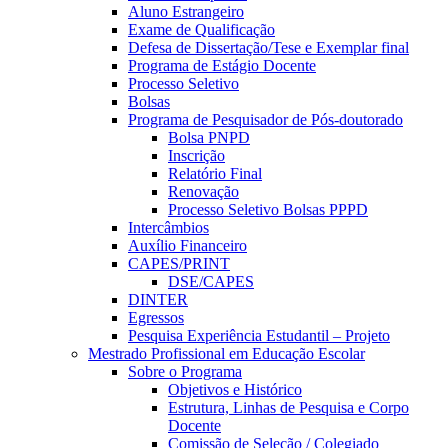
Aluno Estrangeiro
Exame de Qualificação
Defesa de Dissertação/Tese e Exemplar final
Programa de Estágio Docente
Processo Seletivo
Bolsas
Programa de Pesquisador de Pós-doutorado
Bolsa PNPD
Inscrição
Relatório Final
Renovação
Processo Seletivo Bolsas PPPD
Intercâmbios
Auxílio Financeiro
CAPES/PRINT
DSE/CAPES
DINTER
Egressos
Pesquisa Experiência Estudantil – Projeto
Mestrado Profissional em Educação Escolar
Sobre o Programa
Objetivos e Histórico
Estrutura, Linhas de Pesquisa e Corpo
Docente
Comissão de Seleção / Colegiado