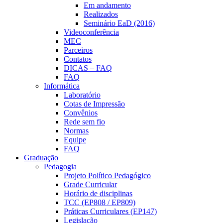
Em andamento
Realizados
Seminário EaD (2016)
Videoconferência
MEC
Parceiros
Contatos
DICAS – FAQ
FAQ
Informática
Laboratório
Cotas de Impressão
Convênios
Rede sem fio
Normas
Equipe
FAQ
Graduação
Pedagogia
Projeto Político Pedagógico
Grade Curricular
Horário de disciplinas
TCC (EP808 / EP809)
Práticas Curriculares (EP147)
Legislação