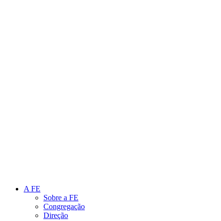
Link para o Instagram
Link para o Youtube
A FE
Sobre a FE
Congregação
Direção