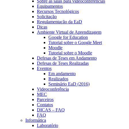
Sobre as salas para videoconferências
Equipamentos
Recursos Tecnológicos
Solicitação
Regulamentação da EaD
Dicas
Ambiente Virtual de Aprendizagem
Google for Education
Tutorial sobre o Google Meet
Moodle
Tutorial sobre o Moodle
Defesas de Teses em Andamento
Defesas de Teses Realizadas
Eventos
Em andamento
Realizados
Seminário EaD (2016)
Videoconferência
MEC
Parceiros
Contatos
DICAS – FAQ
FAQ
Informática
Laboratório