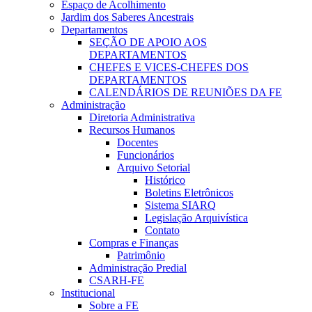
Espaço de Acolhimento
Jardim dos Saberes Ancestrais
Departamentos
SEÇÃO DE APOIO AOS
DEPARTAMENTOS
CHEFES E VICES-CHEFES DOS
DEPARTAMENTOS
CALENDÁRIOS DE REUNIÕES DA FE
Administração
Diretoria Administrativa
Recursos Humanos
Docentes
Funcionários
Arquivo Setorial
Histórico
Boletins Eletrônicos
Sistema SIARQ
Legislação Arquivística
Contato
Compras e Finanças
Patrimônio
Administração Predial
CSARH-FE
Institucional
Sobre a FE