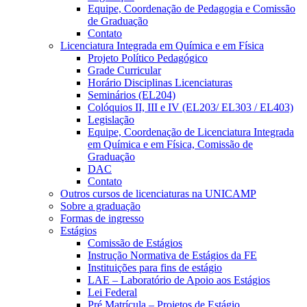
Equipe, Coordenação de Pedagogia e Comissão
de Graduação
Contato
Licenciatura Integrada em Química e em Física
Projeto Político Pedagógico
Grade Curricular
Horário Disciplinas Licenciaturas
Seminários (EL204)
Colóquios II, III e IV (EL203/ EL303 / EL403)
Legislação
Equipe, Coordenação de Licenciatura Integrada
em Química e em Física, Comissão de
Graduação
DAC
Contato
Outros cursos de licenciaturas na UNICAMP
Sobre a graduação
Formas de ingresso
Estágios
Comissão de Estágios
Instrução Normativa de Estágios da FE
Instituições para fins de estágio
LAE – Laboratório de Apoio aos Estágios
Lei Federal
Pré Matrícula – Projetos de Estágio