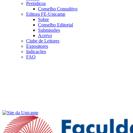
Periódicos
Conselho Consultivo
Editora FE-Unicamp
Sobre
Conselho Editorial
Submissões
Acervo
Clube de Leitores
Expositores
Indicações
FAQ
Menu