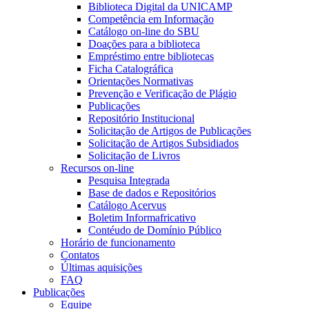
Biblioteca Digital da UNICAMP
Competência em Informação
Catálogo on-line do SBU
Doações para a biblioteca
Empréstimo entre bibliotecas
Ficha Catalográfica
Orientações Normativas
Prevenção e Verificação de Plágio
Publicações
Repositório Institucional
Solicitação de Artigos de Publicações
Solicitação de Artigos Subsidiados
Solicitação de Livros
Recursos on-line
Pesquisa Integrada
Base de dados e Repositórios
Catálogo Acervus
Boletim Informafricativo
Contéudo de Domínio Público
Horário de funcionamento
Contatos
Últimas aquisições
FAQ
Publicações
Equipe