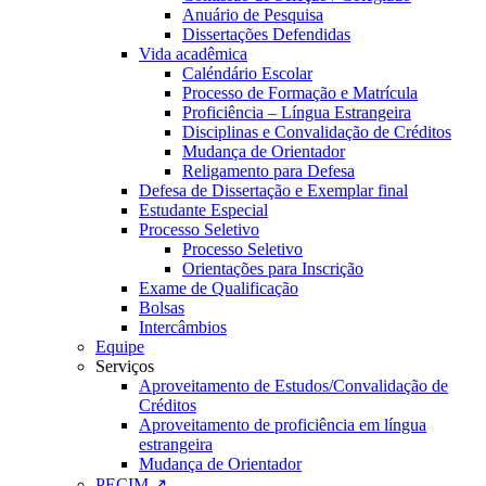
Anuário de Pesquisa
Dissertações Defendidas
Vida acadêmica
Caléndário Escolar
Processo de Formação e Matrícula
Proficiência – Língua Estrangeira
Disciplinas e Convalidação de Créditos
Mudança de Orientador
Religamento para Defesa
Defesa de Dissertação e Exemplar final
Estudante Especial
Processo Seletivo
Processo Seletivo
Orientações para Inscrição
Exame de Qualificação
Bolsas
Intercâmbios
Equipe
Serviços
Aproveitamento de Estudos/Convalidação de
Créditos
Aproveitamento de proficiência em língua
estrangeira
Mudança de Orientador
PECIM ↗