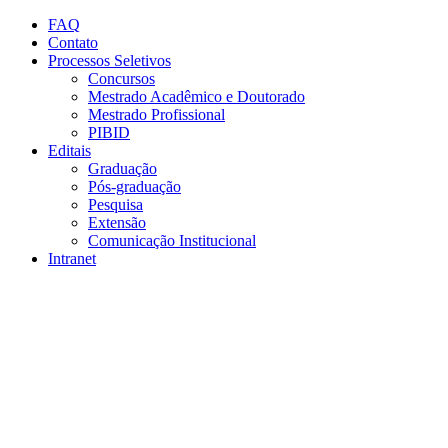
Conteúdo principal
Menu principal
Rodapé
FAQ
Contato
Processos Seletivos
Concursos
Mestrado Acadêmico e Doutorado
Mestrado Profissional
PIBID
Editais
Graduação
Pós-graduação
Pesquisa
Extensão
Comunicação Institucional
Intranet
Aumentar fonte
Diminuir fonte