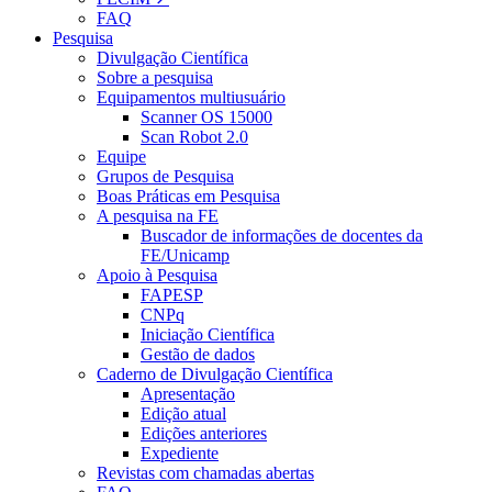
FAQ
Pesquisa
Divulgação Científica
Sobre a pesquisa
Equipamentos multiusuário
Scanner OS 15000
Scan Robot 2.0
Equipe
Grupos de Pesquisa
Boas Práticas em Pesquisa
A pesquisa na FE
Buscador de informações de docentes da
FE/Unicamp
Apoio à Pesquisa
FAPESP
CNPq
Iniciação Científica
Gestão de dados
Caderno de Divulgação Científica
Apresentação
Edição atual
Edições anteriores
Expediente
Revistas com chamadas abertas