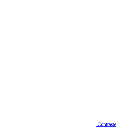
Diminuir fonte
Contraste