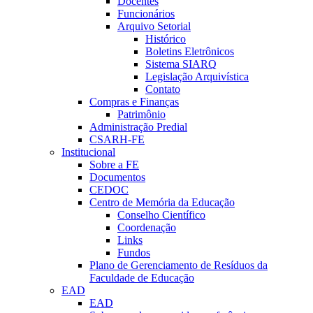
Docentes
Funcionários
Arquivo Setorial
Histórico
Boletins Eletrônicos
Sistema SIARQ
Legislação Arquivística
Contato
Compras e Finanças
Patrimônio
Administração Predial
CSARH-FE
Institucional
Sobre a FE
Documentos
CEDOC
Centro de Memória da Educação
Conselho Científico
Coordenação
Links
Fundos
Plano de Gerenciamento de Resíduos da
Faculdade de Educação
EAD
EAD