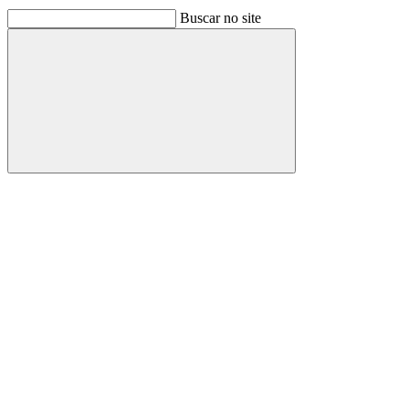
Buscar no site
Buscar
Link para o Facebook
Link para o Linkedin