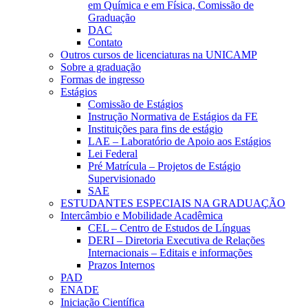
em Química e em Física, Comissão de
Graduação
DAC
Contato
Outros cursos de licenciaturas na UNICAMP
Sobre a graduação
Formas de ingresso
Estágios
Comissão de Estágios
Instrução Normativa de Estágios da FE
Instituições para fins de estágio
LAE – Laboratório de Apoio aos Estágios
Lei Federal
Pré Matrícula – Projetos de Estágio
Supervisionado
SAE
ESTUDANTES ESPECIAIS NA GRADUAÇÃO
Intercâmbio e Mobilidade Acadêmica
CEL – Centro de Estudos de Línguas
DERI – Diretoria Executiva de Relações
Internacionais – Editais e informações
Prazos Internos
PAD
ENADE
Iniciação Científica