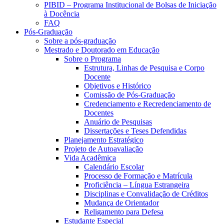
PIBID – Programa Institucional de Bolsas de Iniciação
à Docência
FAQ
Pós-Graduação
Sobre a pós-graduação
Mestrado e Doutorado em Educação
Sobre o Programa
Estrutura, Linhas de Pesquisa e Corpo
Docente
Objetivos e Histórico
Comissão de Pós-Graduação
Credenciamento e Recredenciamento de
Docentes
Anuário de Pesquisas
Dissertações e Teses Defendidas
Planejamento Estratégico
Projeto de Autoavaliação
Vida Acadêmica
Calendário Escolar
Processo de Formação e Matrícula
Proficiência – Língua Estrangeira
Disciplinas e Convalidação de Créditos
Mudança de Orientador
Religamento para Defesa
Estudante Especial