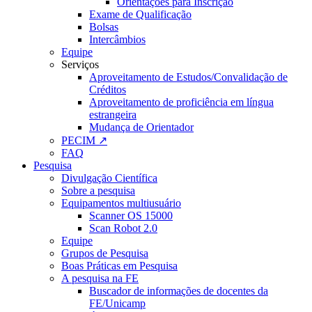
Orientações para Inscrição
Exame de Qualificação
Bolsas
Intercâmbios
Equipe
Serviços
Aproveitamento de Estudos/Convalidação de
Créditos
Aproveitamento de proficiência em língua
estrangeira
Mudança de Orientador
PECIM ↗
FAQ
Pesquisa
Divulgação Científica
Sobre a pesquisa
Equipamentos multiusuário
Scanner OS 15000
Scan Robot 2.0
Equipe
Grupos de Pesquisa
Boas Práticas em Pesquisa
A pesquisa na FE
Buscador de informações de docentes da
FE/Unicamp