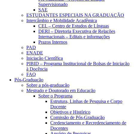
Supervisionado
SAE
ESTUDANTES ESPECIAIS NA GRADUAÇÃO
Intercâmbio e Mobilidade Acadêmica
CEL – Centro de Estudos de Línguas
DERI – Diretoria Executiva de Relações
Internacionais – Editais e informações
Prazos Internos
PAD
ENADE
Iniciação Científica
PIBID – Programa Institucional de Bolsas de Iniciação
à Docência
FAQ
Pós-Graduação
Sobre a pós-graduação
Mestrado e Doutorado em Educação
Sobre o Programa
Estrutura, Linhas de Pesquisa e Corpo
Docente
Objetivos e Histórico
Comissão de Pós-Graduação
Credenciamento e Recredenciamento de
Docentes
Anuário de Pesquisas