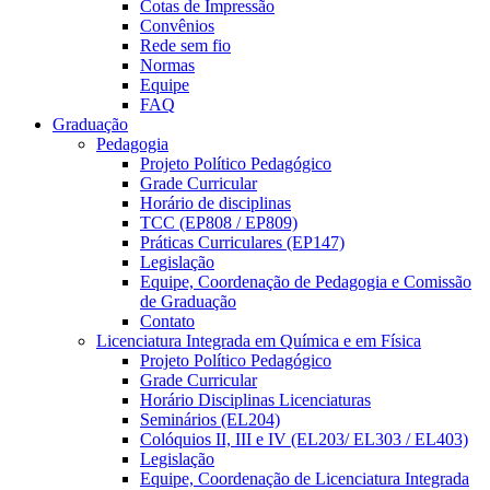
Cotas de Impressão
Convênios
Rede sem fio
Normas
Equipe
FAQ
Graduação
Pedagogia
Projeto Político Pedagógico
Grade Curricular
Horário de disciplinas
TCC (EP808 / EP809)
Práticas Curriculares (EP147)
Legislação
Equipe, Coordenação de Pedagogia e Comissão
de Graduação
Contato
Licenciatura Integrada em Química e em Física
Projeto Político Pedagógico
Grade Curricular
Horário Disciplinas Licenciaturas
Seminários (EL204)
Colóquios II, III e IV (EL203/ EL303 / EL403)
Legislação
Equipe, Coordenação de Licenciatura Integrada