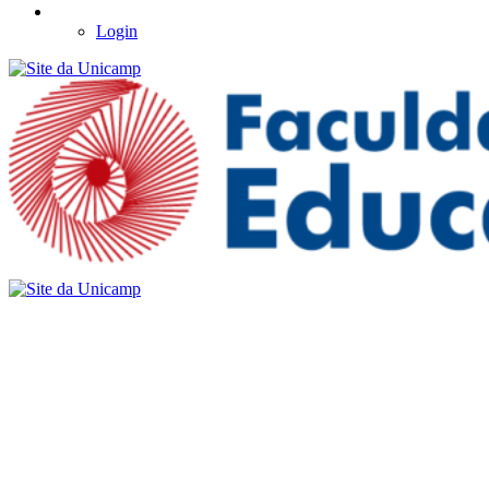
Login