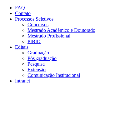
Conteúdo principal
Menu principal
Rodapé
FAQ
Contato
Processos Seletivos
Concursos
Mestrado Acadêmico e Doutorado
Mestrado Profissional
PIBID
Editais
Graduação
Pós-graduação
Pesquisa
Extensão
Comunicação Institucional
Intranet
Aumentar fonte
Diminuir fonte