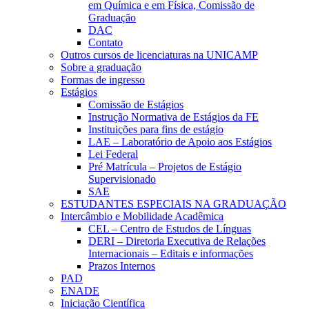
em Química e em Física, Comissão de
Graduação
DAC
Contato
Outros cursos de licenciaturas na UNICAMP
Sobre a graduação
Formas de ingresso
Estágios
Comissão de Estágios
Instrução Normativa de Estágios da FE
Instituições para fins de estágio
LAE – Laboratório de Apoio aos Estágios
Lei Federal
Pré Matrícula – Projetos de Estágio
Supervisionado
SAE
ESTUDANTES ESPECIAIS NA GRADUAÇÃO
Intercâmbio e Mobilidade Acadêmica
CEL – Centro de Estudos de Línguas
DERI – Diretoria Executiva de Relações
Internacionais – Editais e informações
Prazos Internos
PAD
ENADE
Iniciação Científica