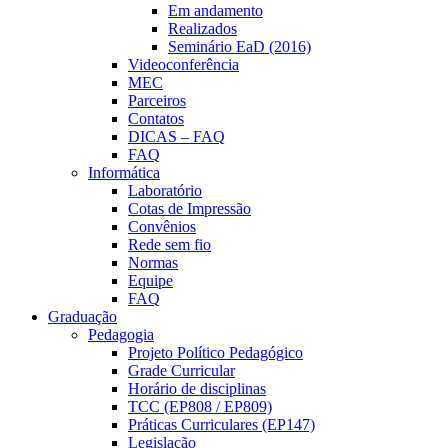
Em andamento
Realizados
Seminário EaD (2016)
Videoconferência
MEC
Parceiros
Contatos
DICAS – FAQ
FAQ
Informática
Laboratório
Cotas de Impressão
Convênios
Rede sem fio
Normas
Equipe
FAQ
Graduação
Pedagogia
Projeto Político Pedagógico
Grade Curricular
Horário de disciplinas
TCC (EP808 / EP809)
Práticas Curriculares (EP147)
Legislação