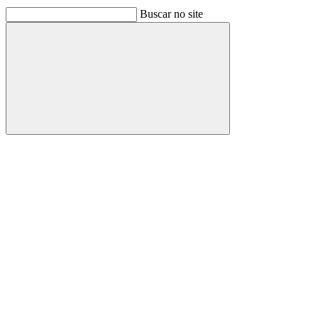
Buscar no site
Buscar
Link para o Facebook
Link para o Linkedin