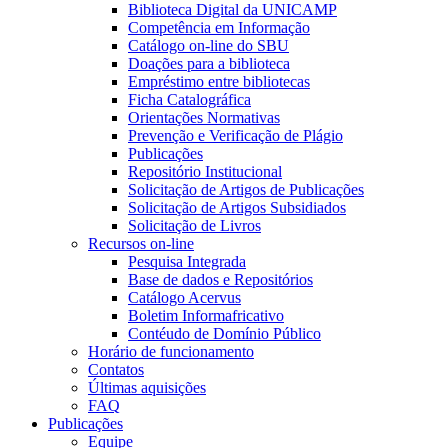
Biblioteca Digital da UNICAMP
Competência em Informação
Catálogo on-line do SBU
Doações para a biblioteca
Empréstimo entre bibliotecas
Ficha Catalográfica
Orientações Normativas
Prevenção e Verificação de Plágio
Publicações
Repositório Institucional
Solicitação de Artigos de Publicações
Solicitação de Artigos Subsidiados
Solicitação de Livros
Recursos on-line
Pesquisa Integrada
Base de dados e Repositórios
Catálogo Acervus
Boletim Informafricativo
Contéudo de Domínio Público
Horário de funcionamento
Contatos
Últimas aquisições
FAQ
Publicações
Equipe