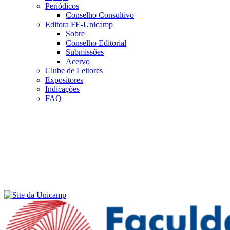
Periódicos
Conselho Consultivo
Editora FE-Unicamp
Sobre
Conselho Editorial
Submissões
Acervo
Clube de Leitores
Expositores
Indicações
FAQ
Menu