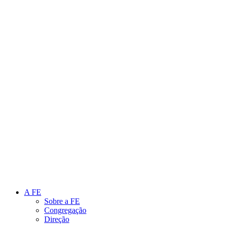
Link para o Instagram
Link para o Youtube
A FE
Sobre a FE
Congregação
Direção