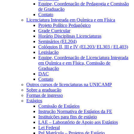
Equipe, Coordenação de Pedagogia e Comissão
de Graduação
Contato
Licenciatura Integrada em Química e em Física
Projeto Político Pedagógico
Grade Curricular
Horário Disciplinas Licenciaturas
Seminários (EL204)
Colóquios II, III e IV (EL203/ EL303 / EL403)
Legislação
Equipe, Coordenação de Licenciatura Integrada
em Química e em Física, Comissão de
Graduação
DAC
Contato
Outros cursos de licenciaturas na UNICAMP
Sobre a graduação
Formas de ingresso
Estágios
Comissão de Estágios
Instrução Normativa de Estágios da FE
Instituições para fins de estágio
LAE – Laboratório de Apoio aos Estágios
Lei Federal
Pré Matrícula – Projetos de Estágio