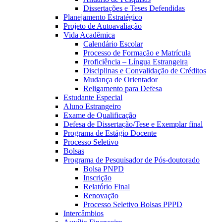
Dissertações e Teses Defendidas
Planejamento Estratégico
Projeto de Autoavaliação
Vida Acadêmica
Calendário Escolar
Processo de Formação e Matrícula
Proficiência – Língua Estrangeira
Disciplinas e Convalidação de Créditos
Mudança de Orientador
Religamento para Defesa
Estudante Especial
Aluno Estrangeiro
Exame de Qualificação
Defesa de Dissertação/Tese e Exemplar final
Programa de Estágio Docente
Processo Seletivo
Bolsas
Programa de Pesquisador de Pós-doutorado
Bolsa PNPD
Inscrição
Relatório Final
Renovação
Processo Seletivo Bolsas PPPD
Intercâmbios