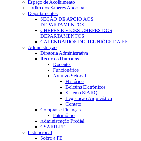
Espaço de Acolhimento
Jardim dos Saberes Ancestrais
Departamentos
SEÇÃO DE APOIO AOS
DEPARTAMENTOS
CHEFES E VICES-CHEFES DOS
DEPARTAMENTOS
CALENDÁRIOS DE REUNIÕES DA FE
Administração
Diretoria Administrativa
Recursos Humanos
Docentes
Funcionários
Arquivo Setorial
Histórico
Boletins Eletrônicos
Sistema SIARQ
Legislação Arquivística
Contato
Compras e Finanças
Patrimônio
Administração Predial
CSARH-FE
Institucional
Sobre a FE