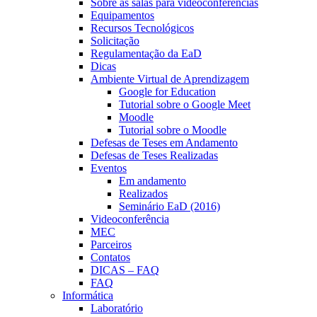
Sobre as salas para videoconferências
Equipamentos
Recursos Tecnológicos
Solicitação
Regulamentação da EaD
Dicas
Ambiente Virtual de Aprendizagem
Google for Education
Tutorial sobre o Google Meet
Moodle
Tutorial sobre o Moodle
Defesas de Teses em Andamento
Defesas de Teses Realizadas
Eventos
Em andamento
Realizados
Seminário EaD (2016)
Videoconferência
MEC
Parceiros
Contatos
DICAS – FAQ
FAQ
Informática
Laboratório