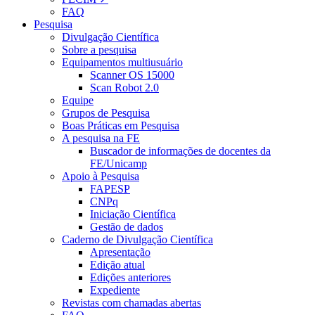
FAQ
Pesquisa
Divulgação Científica
Sobre a pesquisa
Equipamentos multiusuário
Scanner OS 15000
Scan Robot 2.0
Equipe
Grupos de Pesquisa
Boas Práticas em Pesquisa
A pesquisa na FE
Buscador de informações de docentes da
FE/Unicamp
Apoio à Pesquisa
FAPESP
CNPq
Iniciação Científica
Gestão de dados
Caderno de Divulgação Científica
Apresentação
Edição atual
Edições anteriores
Expediente
Revistas com chamadas abertas