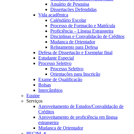
Anuário de Pesquisa
Dissertações Defendidas
Vida acadêmica
Caléndário Escolar
Processo de Formação e Matrícula
Proficiência – Língua Estrangeira
Disciplinas e Convalidação de Créditos
Mudança de Orientador
Religamento para Defesa
Defesa de Dissertação e Exemplar final
Estudante Especial
Processo Seletivo
Processo Seletivo
Orientações para Inscrição
Exame de Qualificação
Bolsas
Intercâmbios
Equipe
Serviços
Aproveitamento de Estudos/Convalidação de
Créditos
Aproveitamento de proficiência em língua
estrangeira
Mudança de Orientador
PECIM ↗