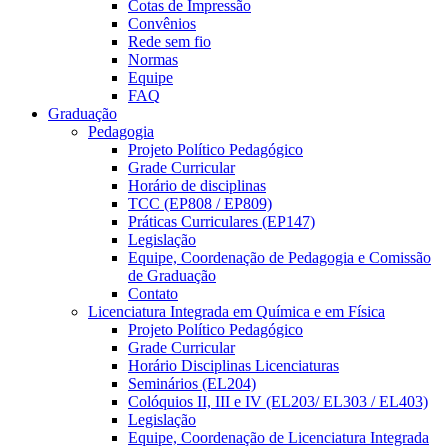
Cotas de Impressão
Convênios
Rede sem fio
Normas
Equipe
FAQ
Graduação
Pedagogia
Projeto Político Pedagógico
Grade Curricular
Horário de disciplinas
TCC (EP808 / EP809)
Práticas Curriculares (EP147)
Legislação
Equipe, Coordenação de Pedagogia e Comissão
de Graduação
Contato
Licenciatura Integrada em Química e em Física
Projeto Político Pedagógico
Grade Curricular
Horário Disciplinas Licenciaturas
Seminários (EL204)
Colóquios II, III e IV (EL203/ EL303 / EL403)
Legislação
Equipe, Coordenação de Licenciatura Integrada