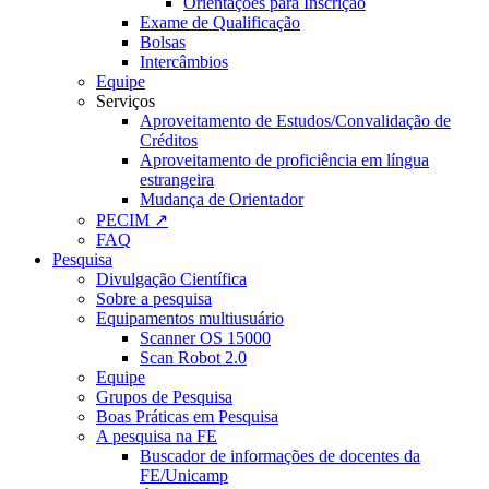
Orientações para Inscrição
Exame de Qualificação
Bolsas
Intercâmbios
Equipe
Serviços
Aproveitamento de Estudos/Convalidação de
Créditos
Aproveitamento de proficiência em língua
estrangeira
Mudança de Orientador
PECIM ↗
FAQ
Pesquisa
Divulgação Científica
Sobre a pesquisa
Equipamentos multiusuário
Scanner OS 15000
Scan Robot 2.0
Equipe
Grupos de Pesquisa
Boas Práticas em Pesquisa
A pesquisa na FE
Buscador de informações de docentes da
FE/Unicamp