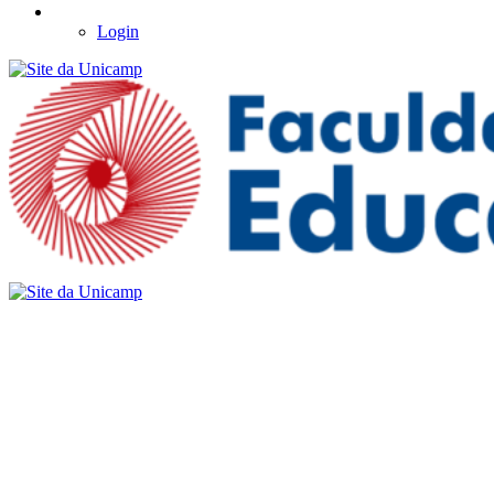
Login