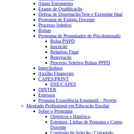
Aluno Estrangeiro
Exame de Qualificação
Defesa de Dissertação/Tese e Exemplar final
Programa de Estágio Docente
Processo Seletivo
Bolsas
Programa de Pesquisador de Pós-doutorado
Bolsa PNPD
Inscrição
Relatório Final
Renovação
Processo Seletivo Bolsas PPPD
Intercâmbios
Auxílio Financeiro
CAPES/PRINT
DSE/CAPES
DINTER
Egressos
Pesquisa Experiência Estudantil – Projeto
Mestrado Profissional em Educação Escolar
Sobre o Programa
Objetivos e Histórico
Estrutura, Linhas de Pesquisa e Corpo
Docente
Comissão de Seleção / Colegiado