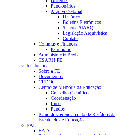
Docentes
Funcionários
Arquivo Setorial
Histórico
Boletins Eletrônicos
Sistema SIARQ
Legislação Arquivística
Contato
Compras e Finanças
Patrimônio
Administração Predial
CSARH-FE
Institucional
Sobre a FE
Documentos
CEDOC
Centro de Memória da Educação
Conselho Científico
Coordenação
Links
Fundos
Plano de Gerenciamento de Resíduos da
Faculdade de Educação
EAD
EAD