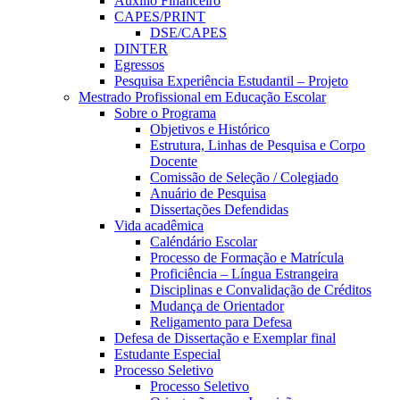
Auxílio Financeiro
CAPES/PRINT
DSE/CAPES
DINTER
Egressos
Pesquisa Experiência Estudantil – Projeto
Mestrado Profissional em Educação Escolar
Sobre o Programa
Objetivos e Histórico
Estrutura, Linhas de Pesquisa e Corpo
Docente
Comissão de Seleção / Colegiado
Anuário de Pesquisa
Dissertações Defendidas
Vida acadêmica
Caléndário Escolar
Processo de Formação e Matrícula
Proficiência – Língua Estrangeira
Disciplinas e Convalidação de Créditos
Mudança de Orientador
Religamento para Defesa
Defesa de Dissertação e Exemplar final
Estudante Especial
Processo Seletivo
Processo Seletivo