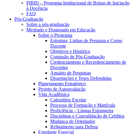
PIBID – Programa Institucional de Bolsas de Iniciação
à Docência
FAQ
Pós-Graduação
Sobre a pós-graduação
Mestrado e Doutorado em Educação
Sobre o Programa
Estrutura, Linhas de Pesquisa e Corpo
Docente
Objetivos e Histórico
Comissão de Pós-Graduação
Credenciamento e Recredenciamento de
Docentes
Anuário de Pesquisas
Dissertações e Teses Defendidas
Planejamento Estratégico
Projeto de Autoavaliação
Vida Acadêmica
Calendário Escolar
Processo de Formação e Matrícula
Proficiência – Língua Estrangeira
Disciplinas e Convalidação de Créditos
Mudança de Orientador
Religamento para Defesa
Estudante Especial