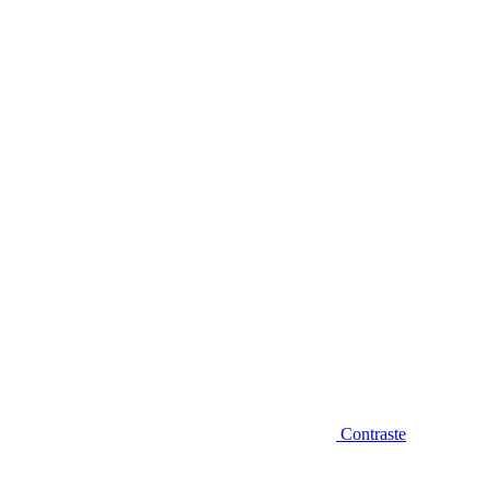
Diminuir fonte
Contraste