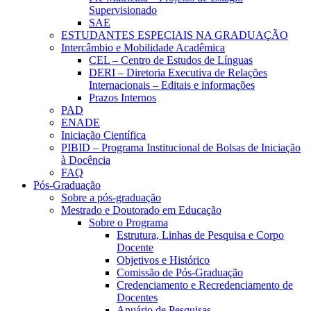
Supervisionado
SAE
ESTUDANTES ESPECIAIS NA GRADUAÇÃO
Intercâmbio e Mobilidade Acadêmica
CEL – Centro de Estudos de Línguas
DERI – Diretoria Executiva de Relações
Internacionais – Editais e informações
Prazos Internos
PAD
ENADE
Iniciação Científica
PIBID – Programa Institucional de Bolsas de Iniciação
à Docência
FAQ
Pós-Graduação
Sobre a pós-graduação
Mestrado e Doutorado em Educação
Sobre o Programa
Estrutura, Linhas de Pesquisa e Corpo
Docente
Objetivos e Histórico
Comissão de Pós-Graduação
Credenciamento e Recredenciamento de
Docentes
Anuário de Pesquisas