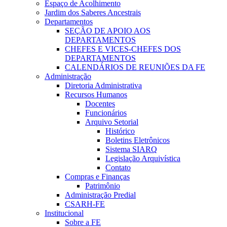
Espaço de Acolhimento
Jardim dos Saberes Ancestrais
Departamentos
SEÇÃO DE APOIO AOS
DEPARTAMENTOS
CHEFES E VICES-CHEFES DOS
DEPARTAMENTOS
CALENDÁRIOS DE REUNIÕES DA FE
Administração
Diretoria Administrativa
Recursos Humanos
Docentes
Funcionários
Arquivo Setorial
Histórico
Boletins Eletrônicos
Sistema SIARQ
Legislação Arquivística
Contato
Compras e Finanças
Patrimônio
Administração Predial
CSARH-FE
Institucional
Sobre a FE