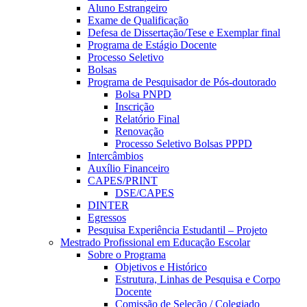
Aluno Estrangeiro
Exame de Qualificação
Defesa de Dissertação/Tese e Exemplar final
Programa de Estágio Docente
Processo Seletivo
Bolsas
Programa de Pesquisador de Pós-doutorado
Bolsa PNPD
Inscrição
Relatório Final
Renovação
Processo Seletivo Bolsas PPPD
Intercâmbios
Auxílio Financeiro
CAPES/PRINT
DSE/CAPES
DINTER
Egressos
Pesquisa Experiência Estudantil – Projeto
Mestrado Profissional em Educação Escolar
Sobre o Programa
Objetivos e Histórico
Estrutura, Linhas de Pesquisa e Corpo
Docente
Comissão de Seleção / Colegiado