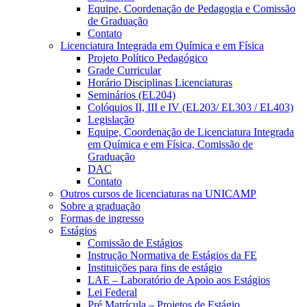
Equipe, Coordenação de Pedagogia e Comissão
de Graduação
Contato
Licenciatura Integrada em Química e em Física
Projeto Político Pedagógico
Grade Curricular
Horário Disciplinas Licenciaturas
Seminários (EL204)
Colóquios II, III e IV (EL203/ EL303 / EL403)
Legislação
Equipe, Coordenação de Licenciatura Integrada
em Química e em Física, Comissão de
Graduação
DAC
Contato
Outros cursos de licenciaturas na UNICAMP
Sobre a graduação
Formas de ingresso
Estágios
Comissão de Estágios
Instrução Normativa de Estágios da FE
Instituições para fins de estágio
LAE – Laboratório de Apoio aos Estágios
Lei Federal
Pré Matrícula – Projetos de Estágio