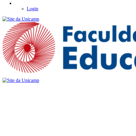
Login