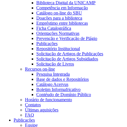
Biblioteca Digital da UNICAMP
Competência em Informação
Catálogo on-line do SBU
Doações para a biblioteca
Empréstimo entre bibliotecas
Ficha Catalográfica
Orientações Normativas
Prevenção e Verificação de Plágio
Publicações
Repositório Institucional
Solicitação de Artigos de Publicações
Solicitação de Artigos Subsidiados
Solicitação de Livros
Recursos on-line
Pesquisa Integrada
Base de dados e Repositórios
Catálogo Acervus
Boletim Informafricativo
Contéudo de Domínio Público
Horário de funcionamento
Contatos
Últimas aquisições
FAQ
Publicações
Equipe