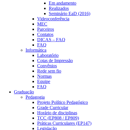
Em andamento
Realizados
Seminário EaD (2016)
Videoconferência
MEC
Parceiros
Contatos
DICAS – FAQ
FAQ
Informática
Laboratório
Cotas de Impressão
Convênios
Rede sem fio
Normas
Equipe
FAQ
Graduação
Pedagogia
Projeto Político Pedagógico
Grade Curricular
Horário de disciplinas
TCC (EP808 / EP809)
Práticas Curriculares (EP147)
Legislação