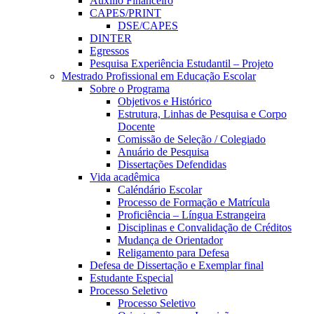
Auxílio Financeiro
CAPES/PRINT
DSE/CAPES
DINTER
Egressos
Pesquisa Experiência Estudantil – Projeto
Mestrado Profissional em Educação Escolar
Sobre o Programa
Objetivos e Histórico
Estrutura, Linhas de Pesquisa e Corpo
Docente
Comissão de Seleção / Colegiado
Anuário de Pesquisa
Dissertações Defendidas
Vida acadêmica
Caléndário Escolar
Processo de Formação e Matrícula
Proficiência – Língua Estrangeira
Disciplinas e Convalidação de Créditos
Mudança de Orientador
Religamento para Defesa
Defesa de Dissertação e Exemplar final
Estudante Especial
Processo Seletivo
Processo Seletivo