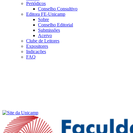
Periódicos
Conselho Consultivo
Editora FE-Unicamp
Sobre
Conselho Editorial
Submissões
Acervo
Clube de Leitores
Expositores
Indicações
FAQ
Menu