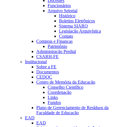
Docentes
Funcionários
Arquivo Setorial
Histórico
Boletins Eletrônicos
Sistema SIARQ
Legislação Arquivística
Contato
Compras e Finanças
Patrimônio
Administração Predial
CSARH-FE
Institucional
Sobre a FE
Documentos
CEDOC
Centro de Memória da Educação
Conselho Científico
Coordenação
Links
Fundos
Plano de Gerenciamento de Resíduos da
Faculdade de Educação
EAD
EAD