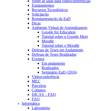
Sobre as salas para videoconferências
Equipamentos
Recursos Tecnológicos
Solicitação
Regulamentação da EaD
Dicas
Ambiente Virtual de Aprendizagem
Google for Education
Tutorial sobre o Google Meet
Moodle
Tutorial sobre o Moodle
Defesas de Teses em Andamento
Defesas de Teses Realizadas
Eventos
Em andamento
Realizados
Seminário EaD (2016)
Videoconferência
MEC
Parceiros
Contatos
DICAS – FAQ
FAQ
Informática
Laboratório