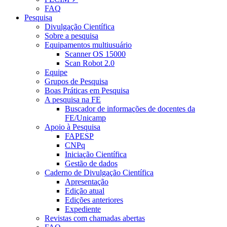
FAQ
Pesquisa
Divulgação Científica
Sobre a pesquisa
Equipamentos multiusuário
Scanner OS 15000
Scan Robot 2.0
Equipe
Grupos de Pesquisa
Boas Práticas em Pesquisa
A pesquisa na FE
Buscador de informações de docentes da
FE/Unicamp
Apoio à Pesquisa
FAPESP
CNPq
Iniciação Científica
Gestão de dados
Caderno de Divulgação Científica
Apresentação
Edição atual
Edições anteriores
Expediente
Revistas com chamadas abertas