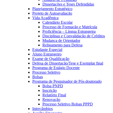
Dissertações e Teses Defendidas
Planejamento Estratégico
Projeto de Autoavaliação
Vida Acadêmica
Calendário Escolar
Processo de Formação e Matrícula
Proficiência – Língua Estrangeira
Disciplinas e Convalidação de Créditos
Mudança de Orientador
Religamento para Defesa
Estudante Especial
Aluno Estrangeiro
Exame de Qualificação
Defesa de Dissertação/Tese e Exemplar final
Programa de Estágio Docente
Processo Seletivo
Bolsas
Programa de Pesquisador de Pós-doutorado
Bolsa PNPD
Inscrição
Relatório Final
Renovação
Processo Seletivo Bolsas PPPD
Intercâmbios