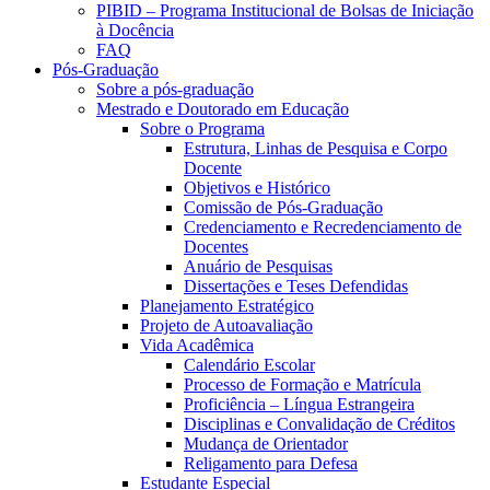
PIBID – Programa Institucional de Bolsas de Iniciação
à Docência
FAQ
Pós-Graduação
Sobre a pós-graduação
Mestrado e Doutorado em Educação
Sobre o Programa
Estrutura, Linhas de Pesquisa e Corpo
Docente
Objetivos e Histórico
Comissão de Pós-Graduação
Credenciamento e Recredenciamento de
Docentes
Anuário de Pesquisas
Dissertações e Teses Defendidas
Planejamento Estratégico
Projeto de Autoavaliação
Vida Acadêmica
Calendário Escolar
Processo de Formação e Matrícula
Proficiência – Língua Estrangeira
Disciplinas e Convalidação de Créditos
Mudança de Orientador
Religamento para Defesa
Estudante Especial