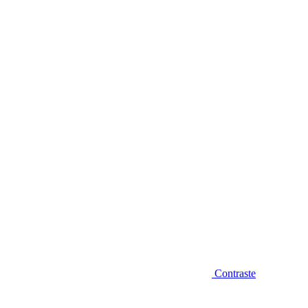
Diminuir fonte
Contraste