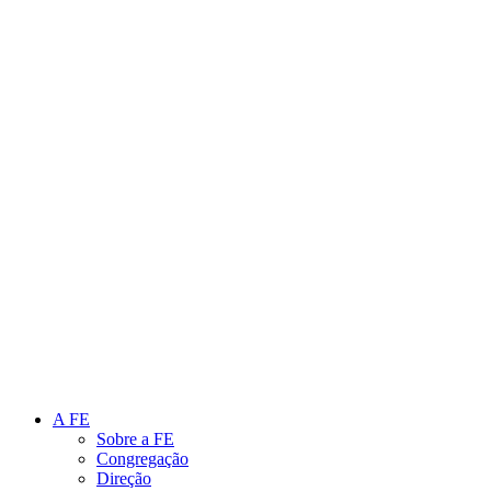
Link para o Instagram
Link para o Youtube
A FE
Sobre a FE
Congregação
Direção