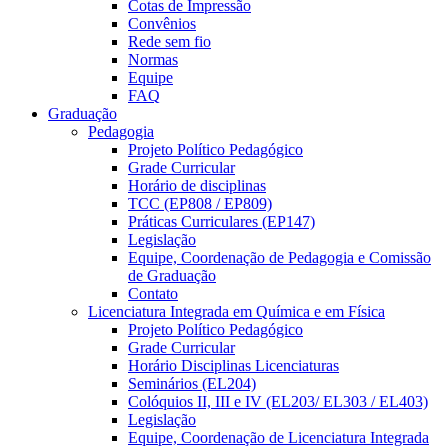
Cotas de Impressão
Convênios
Rede sem fio
Normas
Equipe
FAQ
Graduação
Pedagogia
Projeto Político Pedagógico
Grade Curricular
Horário de disciplinas
TCC (EP808 / EP809)
Práticas Curriculares (EP147)
Legislação
Equipe, Coordenação de Pedagogia e Comissão
de Graduação
Contato
Licenciatura Integrada em Química e em Física
Projeto Político Pedagógico
Grade Curricular
Horário Disciplinas Licenciaturas
Seminários (EL204)
Colóquios II, III e IV (EL203/ EL303 / EL403)
Legislação
Equipe, Coordenação de Licenciatura Integrada