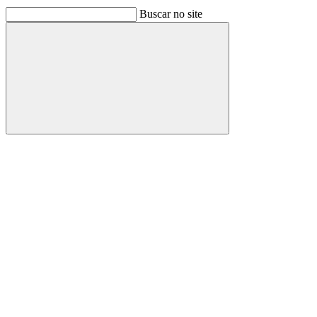
Buscar no site
Buscar
Link para o Facebook
Link para o Linkedin