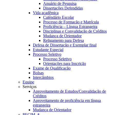
Anuário de Pesquisa
Dissertações Defendidas
Vida acadêmica
Caléndário Escolar
Processo de Formação e Matrícula
Proficiência – Língua Estrangeira
Disciplinas e Convalidação de Créditos
Mudança de Orientador
Religamento para Defesa
Defesa de Dissertação e Exemplar final
Estudante Especial
Processo Seletivo
Processo Seletivo
Orientações para Inscrição
Exame de Qualificação
Bolsas
Intercâmbios
Equipe
Serviços
Aproveitamento de Estudos/Convalidação de
Créditos
Aproveitamento de proficiência em língua
estrangeira
Mudança de Orientador
PECIM ↗