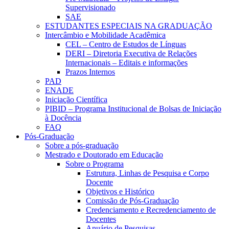
Supervisionado
SAE
ESTUDANTES ESPECIAIS NA GRADUAÇÃO
Intercâmbio e Mobilidade Acadêmica
CEL – Centro de Estudos de Línguas
DERI – Diretoria Executiva de Relações
Internacionais – Editais e informações
Prazos Internos
PAD
ENADE
Iniciação Científica
PIBID – Programa Institucional de Bolsas de Iniciação
à Docência
FAQ
Pós-Graduação
Sobre a pós-graduação
Mestrado e Doutorado em Educação
Sobre o Programa
Estrutura, Linhas de Pesquisa e Corpo
Docente
Objetivos e Histórico
Comissão de Pós-Graduação
Credenciamento e Recredenciamento de
Docentes
Anuário de Pesquisas