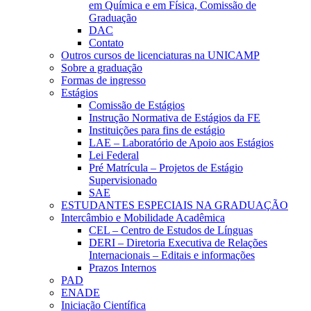
em Química e em Física, Comissão de
Graduação
DAC
Contato
Outros cursos de licenciaturas na UNICAMP
Sobre a graduação
Formas de ingresso
Estágios
Comissão de Estágios
Instrução Normativa de Estágios da FE
Instituições para fins de estágio
LAE – Laboratório de Apoio aos Estágios
Lei Federal
Pré Matrícula – Projetos de Estágio
Supervisionado
SAE
ESTUDANTES ESPECIAIS NA GRADUAÇÃO
Intercâmbio e Mobilidade Acadêmica
CEL – Centro de Estudos de Línguas
DERI – Diretoria Executiva de Relações
Internacionais – Editais e informações
Prazos Internos
PAD
ENADE
Iniciação Científica