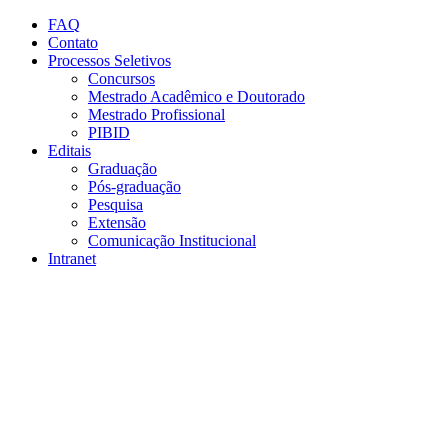
Conteúdo principal
Menu principal
Rodapé
FAQ
Contato
Processos Seletivos
Concursos
Mestrado Acadêmico e Doutorado
Mestrado Profissional
PIBID
Editais
Graduação
Pós-graduação
Pesquisa
Extensão
Comunicação Institucional
Intranet
Aumentar fonte
Diminuir fonte