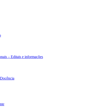
o
nais – Editais e informações
à Docência
nte