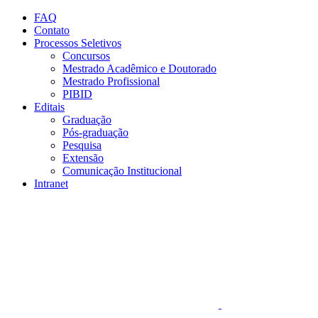
Conteúdo principal
Menu principal
Rodapé
FAQ
Contato
Processos Seletivos
Concursos
Mestrado Acadêmico e Doutorado
Mestrado Profissional
PIBID
Editais
Graduação
Pós-graduação
Pesquisa
Extensão
Comunicação Institucional
Intranet
Aumentar fonte