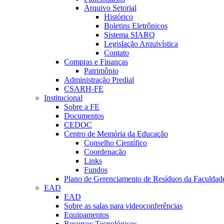
Arquivo Setorial
Histórico
Boletins Eletrônicos
Sistema SIARQ
Legislação Arquivística
Contato
Compras e Finanças
Patrimônio
Administração Predial
CSARH-FE
Institucional
Sobre a FE
Documentos
CEDOC
Centro de Memória da Educação
Conselho Científico
Coordenação
Links
Fundos
Plano de Gerenciamento de Resíduos da Faculdad
EAD
EAD
Sobre as salas para videoconferências
Equipamentos
Recursos Tecnológicos