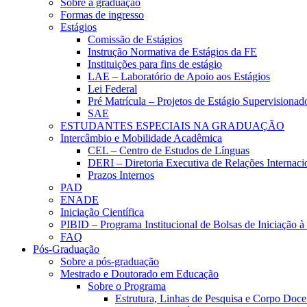
Sobre a graduação
Formas de ingresso
Estágios
Comissão de Estágios
Instrução Normativa de Estágios da FE
Instituições para fins de estágio
LAE – Laboratório de Apoio aos Estágios
Lei Federal
Pré Matrícula – Projetos de Estágio Supervisionad
SAE
ESTUDANTES ESPECIAIS NA GRADUAÇÃO
Intercâmbio e Mobilidade Acadêmica
CEL – Centro de Estudos de Línguas
DERI – Diretoria Executiva de Relações Internacio
Prazos Internos
PAD
ENADE
Iniciação Científica
PIBID – Programa Institucional de Bolsas de Iniciação 
FAQ
Pós-Graduação
Sobre a pós-graduação
Mestrado e Doutorado em Educação
Sobre o Programa
Estrutura, Linhas de Pesquisa e Corpo Doce