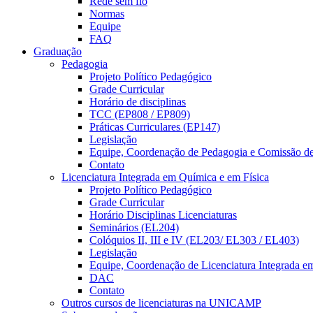
Rede sem fio
Normas
Equipe
FAQ
Graduação
Pedagogia
Projeto Político Pedagógico
Grade Curricular
Horário de disciplinas
TCC (EP808 / EP809)
Práticas Curriculares (EP147)
Legislação
Equipe, Coordenação de Pedagogia e Comissão d
Contato
Licenciatura Integrada em Química e em Física
Projeto Político Pedagógico
Grade Curricular
Horário Disciplinas Licenciaturas
Seminários (EL204)
Colóquios II, III e IV (EL203/ EL303 / EL403)
Legislação
Equipe, Coordenação de Licenciatura Integrada e
DAC
Contato
Outros cursos de licenciaturas na UNICAMP