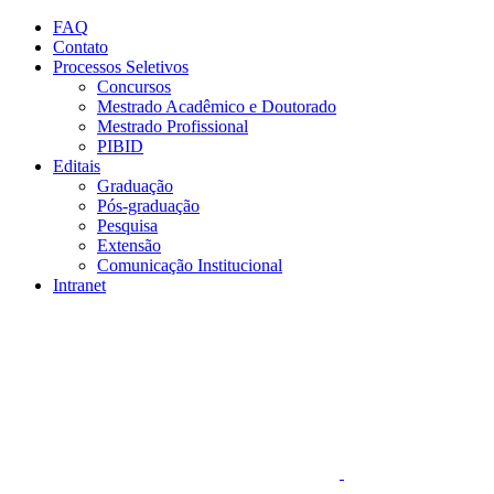
Conteúdo principal
Menu principal
Rodapé
FAQ
Contato
Processos Seletivos
Concursos
Mestrado Acadêmico e Doutorado
Mestrado Profissional
PIBID
Editais
Graduação
Pós-graduação
Pesquisa
Extensão
Comunicação Institucional
Intranet
Aumentar fonte