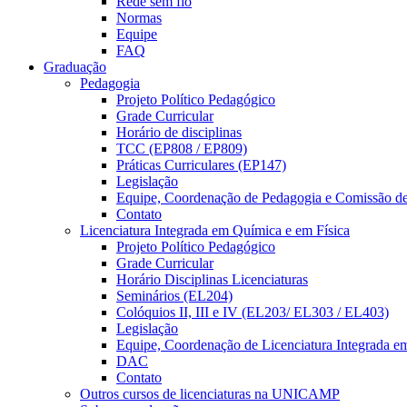
Rede sem fio
Normas
Equipe
FAQ
Graduação
Pedagogia
Projeto Político Pedagógico
Grade Curricular
Horário de disciplinas
TCC (EP808 / EP809)
Práticas Curriculares (EP147)
Legislação
Equipe, Coordenação de Pedagogia e Comissão d
Contato
Licenciatura Integrada em Química e em Física
Projeto Político Pedagógico
Grade Curricular
Horário Disciplinas Licenciaturas
Seminários (EL204)
Colóquios II, III e IV (EL203/ EL303 / EL403)
Legislação
Equipe, Coordenação de Licenciatura Integrada e
DAC
Contato
Outros cursos de licenciaturas na UNICAMP