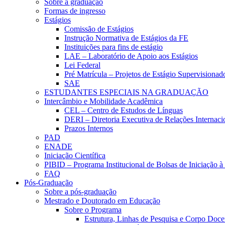
Sobre a graduação
Formas de ingresso
Estágios
Comissão de Estágios
Instrução Normativa de Estágios da FE
Instituições para fins de estágio
LAE – Laboratório de Apoio aos Estágios
Lei Federal
Pré Matrícula – Projetos de Estágio Supervisionad
SAE
ESTUDANTES ESPECIAIS NA GRADUAÇÃO
Intercâmbio e Mobilidade Acadêmica
CEL – Centro de Estudos de Línguas
DERI – Diretoria Executiva de Relações Internacio
Prazos Internos
PAD
ENADE
Iniciação Científica
PIBID – Programa Institucional de Bolsas de Iniciação 
FAQ
Pós-Graduação
Sobre a pós-graduação
Mestrado e Doutorado em Educação
Sobre o Programa
Estrutura, Linhas de Pesquisa e Corpo Doce