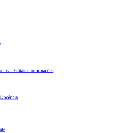
o
nais – Editais e informações
à Docência
nte