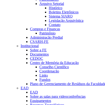
Arquivo Setorial
Histórico
Boletins Eletrônicos
Sistema SIARQ
Legislação Arquivística
Contato
Compras e Finanças
Patrimônio
Administração Predial
CSARH-FE
Institucional
Sobre a FE
Documentos
CEDOC
Centro de Memória da Educação
Conselho Científico
Coordenação
Links
Fundos
Plano de Gerenciamento de Resíduos da Faculdad
EAD
EAD
Sobre as salas para videoconferências
Equipamentos
Recursos Tecnológicos