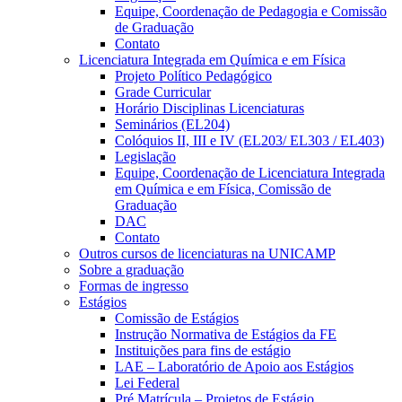
Equipe, Coordenação de Pedagogia e Comissão
de Graduação
Contato
Licenciatura Integrada em Química e em Física
Projeto Político Pedagógico
Grade Curricular
Horário Disciplinas Licenciaturas
Seminários (EL204)
Colóquios II, III e IV (EL203/ EL303 / EL403)
Legislação
Equipe, Coordenação de Licenciatura Integrada
em Química e em Física, Comissão de
Graduação
DAC
Contato
Outros cursos de licenciaturas na UNICAMP
Sobre a graduação
Formas de ingresso
Estágios
Comissão de Estágios
Instrução Normativa de Estágios da FE
Instituições para fins de estágio
LAE – Laboratório de Apoio aos Estágios
Lei Federal
Pré Matrícula – Projetos de Estágio