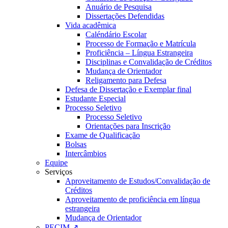
Anuário de Pesquisa
Dissertações Defendidas
Vida acadêmica
Caléndário Escolar
Processo de Formação e Matrícula
Proficiência – Língua Estrangeira
Disciplinas e Convalidação de Créditos
Mudança de Orientador
Religamento para Defesa
Defesa de Dissertação e Exemplar final
Estudante Especial
Processo Seletivo
Processo Seletivo
Orientações para Inscrição
Exame de Qualificação
Bolsas
Intercâmbios
Equipe
Serviços
Aproveitamento de Estudos/Convalidação de
Créditos
Aproveitamento de proficiência em língua
estrangeira
Mudança de Orientador
PECIM ↗