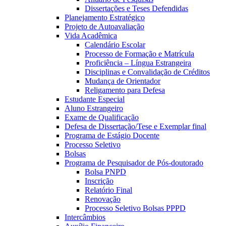
Dissertações e Teses Defendidas
Planejamento Estratégico
Projeto de Autoavaliação
Vida Acadêmica
Calendário Escolar
Processo de Formação e Matrícula
Proficiência – Língua Estrangeira
Disciplinas e Convalidação de Créditos
Mudança de Orientador
Religamento para Defesa
Estudante Especial
Aluno Estrangeiro
Exame de Qualificação
Defesa de Dissertação/Tese e Exemplar final
Programa de Estágio Docente
Processo Seletivo
Bolsas
Programa de Pesquisador de Pós-doutorado
Bolsa PNPD
Inscrição
Relatório Final
Renovação
Processo Seletivo Bolsas PPPD
Intercâmbios