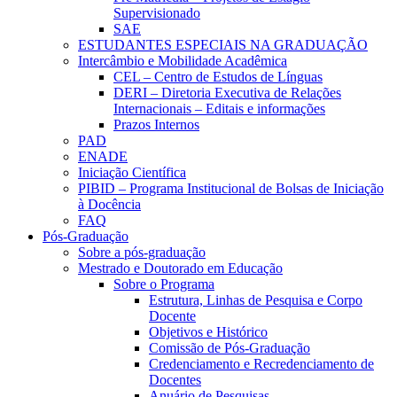
Supervisionado
SAE
ESTUDANTES ESPECIAIS NA GRADUAÇÃO
Intercâmbio e Mobilidade Acadêmica
CEL – Centro de Estudos de Línguas
DERI – Diretoria Executiva de Relações
Internacionais – Editais e informações
Prazos Internos
PAD
ENADE
Iniciação Científica
PIBID – Programa Institucional de Bolsas de Iniciação
à Docência
FAQ
Pós-Graduação
Sobre a pós-graduação
Mestrado e Doutorado em Educação
Sobre o Programa
Estrutura, Linhas de Pesquisa e Corpo
Docente
Objetivos e Histórico
Comissão de Pós-Graduação
Credenciamento e Recredenciamento de
Docentes
Anuário de Pesquisas