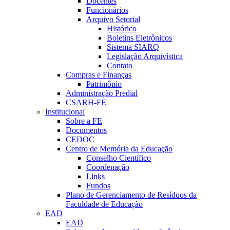
Docentes
Funcionários
Arquivo Setorial
Histórico
Boletins Eletrônicos
Sistema SIARQ
Legislação Arquivística
Contato
Compras e Finanças
Patrimônio
Administração Predial
CSARH-FE
Institucional
Sobre a FE
Documentos
CEDOC
Centro de Memória da Educação
Conselho Científico
Coordenação
Links
Fundos
Plano de Gerenciamento de Resíduos da
Faculdade de Educação
EAD
EAD