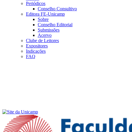
Periódicos
Conselho Consultivo
Editora FE-Unicamp
Sobre
Conselho Editorial
Submissões
Acervo
Clube de Leitores
Expositores
Indicações
FAQ
Menu