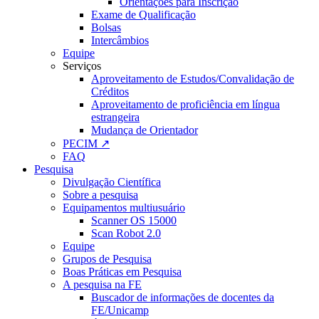
Orientações para Inscrição
Exame de Qualificação
Bolsas
Intercâmbios
Equipe
Serviços
Aproveitamento de Estudos/Convalidação de
Créditos
Aproveitamento de proficiência em língua
estrangeira
Mudança de Orientador
PECIM ↗
FAQ
Pesquisa
Divulgação Científica
Sobre a pesquisa
Equipamentos multiusuário
Scanner OS 15000
Scan Robot 2.0
Equipe
Grupos de Pesquisa
Boas Práticas em Pesquisa
A pesquisa na FE
Buscador de informações de docentes da
FE/Unicamp