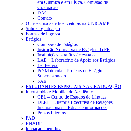
em Química e em Física, Comissão de
Graduação
DAC
Contato
Outros cursos de licenciaturas na UNICAMP
Sobre a graduação
Formas de ingresso
Estágios
Comissão de Estágios
Instrução Normativa de Estágios da FE
Instituições para fins de estágio
LAE – Laboratório de Apoio aos Estágios
Lei Federal
Pré Matrícula – Projetos de Estágio
Supervisionado
SAE
ESTUDANTES ESPECIAIS NA GRADUAÇÃO
Intercâmbio e Mobilidade Acadêmica
CEL – Centro de Estudos de Línguas
DERI – Diretoria Executiva de Relações
Internacionais – Editais e informações
Prazos Internos
PAD
ENADE
Iniciação Científica