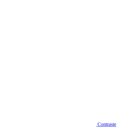
Diminuir fonte
Contraste