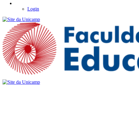
Login