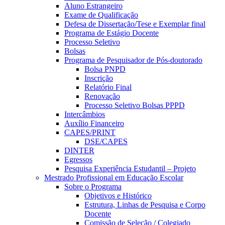
Aluno Estrangeiro
Exame de Qualificação
Defesa de Dissertação/Tese e Exemplar final
Programa de Estágio Docente
Processo Seletivo
Bolsas
Programa de Pesquisador de Pós-doutorado
Bolsa PNPD
Inscrição
Relatório Final
Renovação
Processo Seletivo Bolsas PPPD
Intercâmbios
Auxílio Financeiro
CAPES/PRINT
DSE/CAPES
DINTER
Egressos
Pesquisa Experiência Estudantil – Projeto
Mestrado Profissional em Educação Escolar
Sobre o Programa
Objetivos e Histórico
Estrutura, Linhas de Pesquisa e Corpo
Docente
Comissão de Seleção / Colegiado