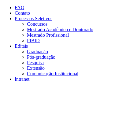
Conteúdo principal
Menu principal
Rodapé
FAQ
Contato
Processos Seletivos
Concursos
Mestrado Acadêmico e Doutorado
Mestrado Profissional
PIBID
Editais
Graduação
Pós-graduação
Pesquisa
Extensão
Comunicação Institucional
Intranet
Aumentar fonte
Diminuir fonte