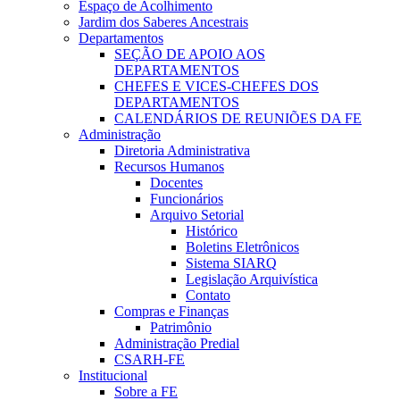
Espaço de Acolhimento
Jardim dos Saberes Ancestrais
Departamentos
SEÇÃO DE APOIO AOS
DEPARTAMENTOS
CHEFES E VICES-CHEFES DOS
DEPARTAMENTOS
CALENDÁRIOS DE REUNIÕES DA FE
Administração
Diretoria Administrativa
Recursos Humanos
Docentes
Funcionários
Arquivo Setorial
Histórico
Boletins Eletrônicos
Sistema SIARQ
Legislação Arquivística
Contato
Compras e Finanças
Patrimônio
Administração Predial
CSARH-FE
Institucional
Sobre a FE