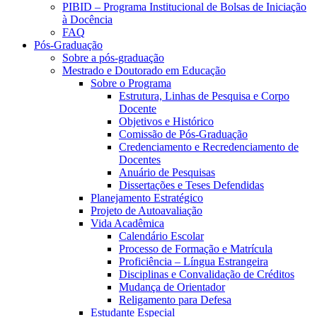
PIBID – Programa Institucional de Bolsas de Iniciação
à Docência
FAQ
Pós-Graduação
Sobre a pós-graduação
Mestrado e Doutorado em Educação
Sobre o Programa
Estrutura, Linhas de Pesquisa e Corpo
Docente
Objetivos e Histórico
Comissão de Pós-Graduação
Credenciamento e Recredenciamento de
Docentes
Anuário de Pesquisas
Dissertações e Teses Defendidas
Planejamento Estratégico
Projeto de Autoavaliação
Vida Acadêmica
Calendário Escolar
Processo de Formação e Matrícula
Proficiência – Língua Estrangeira
Disciplinas e Convalidação de Créditos
Mudança de Orientador
Religamento para Defesa
Estudante Especial