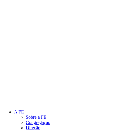
Link para o Instagram
Link para o Youtube
A FE
Sobre a FE
Congregação
Direção