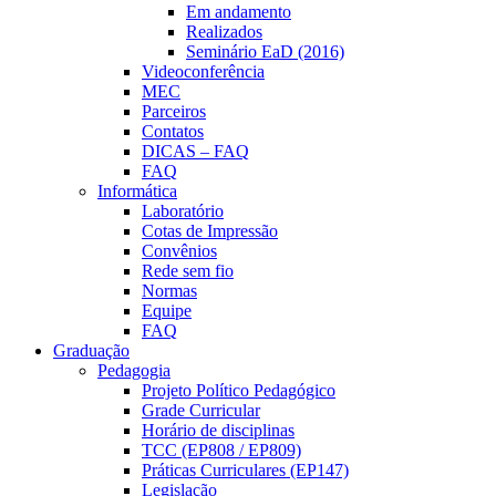
Em andamento
Realizados
Seminário EaD (2016)
Videoconferência
MEC
Parceiros
Contatos
DICAS – FAQ
FAQ
Informática
Laboratório
Cotas de Impressão
Convênios
Rede sem fio
Normas
Equipe
FAQ
Graduação
Pedagogia
Projeto Político Pedagógico
Grade Curricular
Horário de disciplinas
TCC (EP808 / EP809)
Práticas Curriculares (EP147)
Legislação