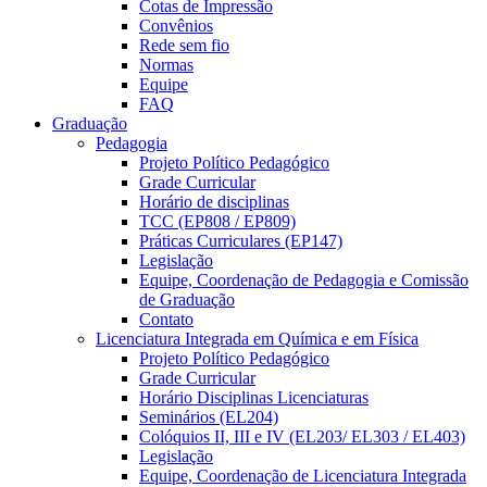
Cotas de Impressão
Convênios
Rede sem fio
Normas
Equipe
FAQ
Graduação
Pedagogia
Projeto Político Pedagógico
Grade Curricular
Horário de disciplinas
TCC (EP808 / EP809)
Práticas Curriculares (EP147)
Legislação
Equipe, Coordenação de Pedagogia e Comissão
de Graduação
Contato
Licenciatura Integrada em Química e em Física
Projeto Político Pedagógico
Grade Curricular
Horário Disciplinas Licenciaturas
Seminários (EL204)
Colóquios II, III e IV (EL203/ EL303 / EL403)
Legislação
Equipe, Coordenação de Licenciatura Integrada