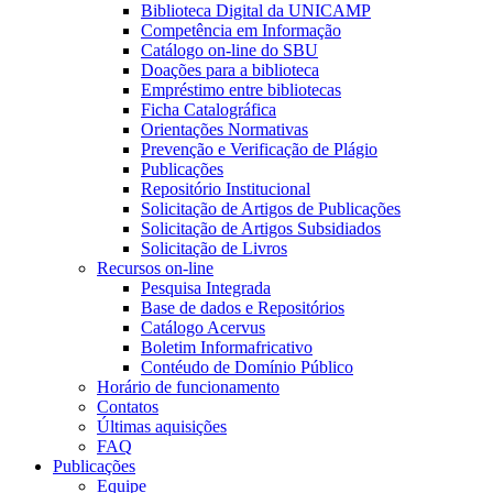
Biblioteca Digital da UNICAMP
Competência em Informação
Catálogo on-line do SBU
Doações para a biblioteca
Empréstimo entre bibliotecas
Ficha Catalográfica
Orientações Normativas
Prevenção e Verificação de Plágio
Publicações
Repositório Institucional
Solicitação de Artigos de Publicações
Solicitação de Artigos Subsidiados
Solicitação de Livros
Recursos on-line
Pesquisa Integrada
Base de dados e Repositórios
Catálogo Acervus
Boletim Informafricativo
Contéudo de Domínio Público
Horário de funcionamento
Contatos
Últimas aquisições
FAQ
Publicações
Equipe