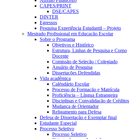
Auxílio Financeiro
CAPES/PRINT
DSE/CAPES
DINTER
Egressos
Pesquisa Experiência Estudantil – Projeto
Mestrado Profissional em Educação Escolar
Sobre o Programa
Objetivos e Histórico
Estrutura, Linhas de Pesquisa e Corpo
Docente
Comissão de Seleção / Colegiado
Anuário de Pesquisa
Dissertações Defendidas
Vida acadêmica
Caléndário Escolar
Processo de Formação e Matrícula
Proficiência – Língua Estrangeira
Disciplinas e Convalidação de Créditos
Mudança de Orientador
Religamento para Defesa
Defesa de Dissertação e Exemplar final
Estudante Especial
Processo Seletivo
Processo Seletivo