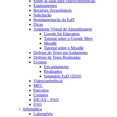
Sobre as salas para videoconferências
Equipamentos
Recursos Tecnológicos
Solicitação
Regulamentação da EaD
Dicas
Ambiente Virtual de Aprendizagem
Google for Education
Tutorial sobre o Google Meet
Moodle
Tutorial sobre o Moodle
Defesas de Teses em Andamento
Defesas de Teses Realizadas
Eventos
Em andamento
Realizados
Seminário EaD (2016)
Videoconferência
MEC
Parceiros
Contatos
DICAS – FAQ
FAQ
Informática
Laboratório