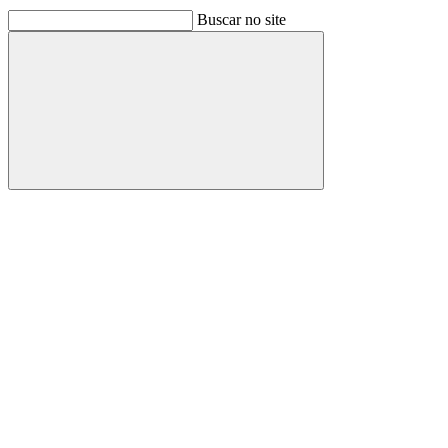
Buscar no site
Buscar
Link para o Facebook
Link para o Linkedin