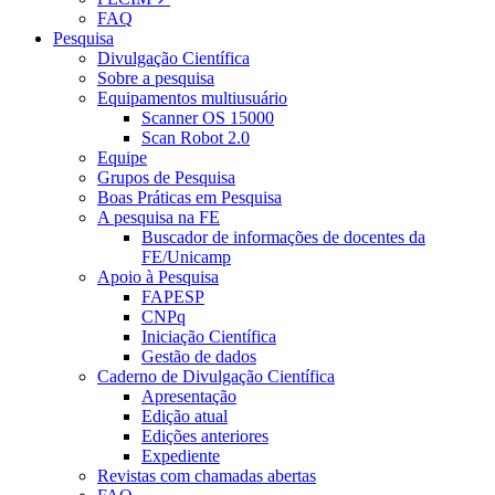
FAQ
Pesquisa
Divulgação Científica
Sobre a pesquisa
Equipamentos multiusuário
Scanner OS 15000
Scan Robot 2.0
Equipe
Grupos de Pesquisa
Boas Práticas em Pesquisa
A pesquisa na FE
Buscador de informações de docentes da
FE/Unicamp
Apoio à Pesquisa
FAPESP
CNPq
Iniciação Científica
Gestão de dados
Caderno de Divulgação Científica
Apresentação
Edição atual
Edições anteriores
Expediente
Revistas com chamadas abertas