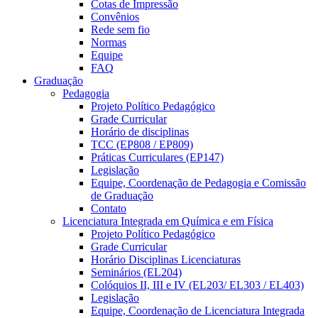
Cotas de Impressão
Convênios
Rede sem fio
Normas
Equipe
FAQ
Graduação
Pedagogia
Projeto Político Pedagógico
Grade Curricular
Horário de disciplinas
TCC (EP808 / EP809)
Práticas Curriculares (EP147)
Legislação
Equipe, Coordenação de Pedagogia e Comissão
de Graduação
Contato
Licenciatura Integrada em Química e em Física
Projeto Político Pedagógico
Grade Curricular
Horário Disciplinas Licenciaturas
Seminários (EL204)
Colóquios II, III e IV (EL203/ EL303 / EL403)
Legislação
Equipe, Coordenação de Licenciatura Integrada