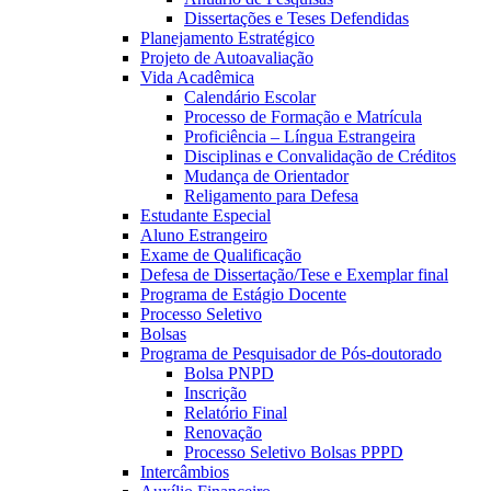
Dissertações e Teses Defendidas
Planejamento Estratégico
Projeto de Autoavaliação
Vida Acadêmica
Calendário Escolar
Processo de Formação e Matrícula
Proficiência – Língua Estrangeira
Disciplinas e Convalidação de Créditos
Mudança de Orientador
Religamento para Defesa
Estudante Especial
Aluno Estrangeiro
Exame de Qualificação
Defesa de Dissertação/Tese e Exemplar final
Programa de Estágio Docente
Processo Seletivo
Bolsas
Programa de Pesquisador de Pós-doutorado
Bolsa PNPD
Inscrição
Relatório Final
Renovação
Processo Seletivo Bolsas PPPD
Intercâmbios