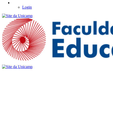
Login