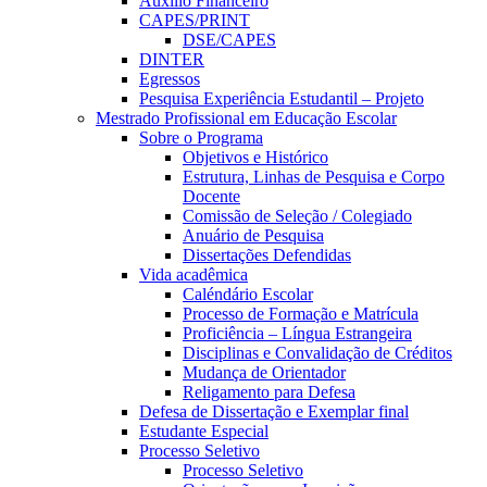
Auxílio Financeiro
CAPES/PRINT
DSE/CAPES
DINTER
Egressos
Pesquisa Experiência Estudantil – Projeto
Mestrado Profissional em Educação Escolar
Sobre o Programa
Objetivos e Histórico
Estrutura, Linhas de Pesquisa e Corpo
Docente
Comissão de Seleção / Colegiado
Anuário de Pesquisa
Dissertações Defendidas
Vida acadêmica
Caléndário Escolar
Processo de Formação e Matrícula
Proficiência – Língua Estrangeira
Disciplinas e Convalidação de Créditos
Mudança de Orientador
Religamento para Defesa
Defesa de Dissertação e Exemplar final
Estudante Especial
Processo Seletivo
Processo Seletivo