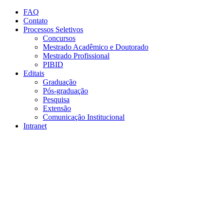
Conteúdo principal
Menu principal
Rodapé
FAQ
Contato
Processos Seletivos
Concursos
Mestrado Acadêmico e Doutorado
Mestrado Profissional
PIBID
Editais
Graduação
Pós-graduação
Pesquisa
Extensão
Comunicação Institucional
Intranet
Aumentar fonte
Diminuir fonte