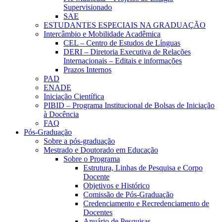
Supervisionado
SAE
ESTUDANTES ESPECIAIS NA GRADUAÇÃO
Intercâmbio e Mobilidade Acadêmica
CEL – Centro de Estudos de Línguas
DERI – Diretoria Executiva de Relações
Internacionais – Editais e informações
Prazos Internos
PAD
ENADE
Iniciação Científica
PIBID – Programa Institucional de Bolsas de Iniciação
à Docência
FAQ
Pós-Graduação
Sobre a pós-graduação
Mestrado e Doutorado em Educação
Sobre o Programa
Estrutura, Linhas de Pesquisa e Corpo
Docente
Objetivos e Histórico
Comissão de Pós-Graduação
Credenciamento e Recredenciamento de
Docentes
Anuário de Pesquisas