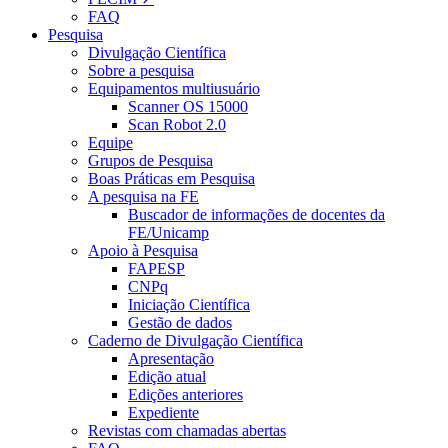
FAQ
Pesquisa
Divulgação Científica
Sobre a pesquisa
Equipamentos multiusuário
Scanner OS 15000
Scan Robot 2.0
Equipe
Grupos de Pesquisa
Boas Práticas em Pesquisa
A pesquisa na FE
Buscador de informações de docentes da
FE/Unicamp
Apoio à Pesquisa
FAPESP
CNPq
Iniciação Científica
Gestão de dados
Caderno de Divulgação Científica
Apresentação
Edição atual
Edições anteriores
Expediente
Revistas com chamadas abertas