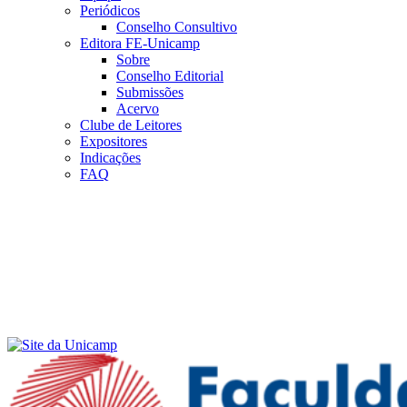
Periódicos
Conselho Consultivo
Editora FE-Unicamp
Sobre
Conselho Editorial
Submissões
Acervo
Clube de Leitores
Expositores
Indicações
FAQ
Menu