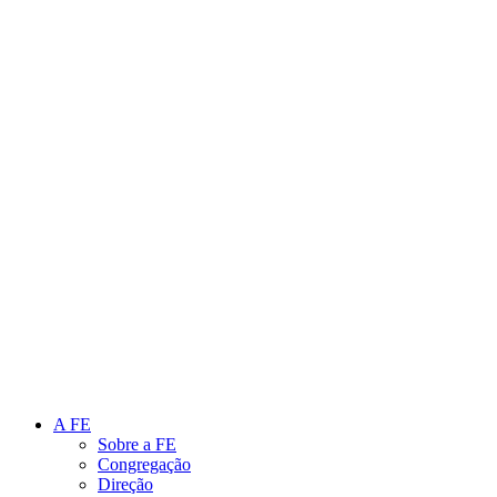
Link para o Instagram
Link para o Youtube
A FE
Sobre a FE
Congregação
Direção