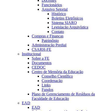
Docentes
Funcionários
Arquivo Setorial
Histórico
Boletins Eletrônicos
Sistema SIARQ
Legislação Arquivística
Contato
Compras e Finanças
Patrimônio
Administração Predial
CSARH-FE
Institucional
Sobre a FE
Documentos
CEDOC
Centro de Memória da Educação
Conselho Científico
Coordenação
Links
Fundos
Plano de Gerenciamento de Resíduos da
Faculdade de Educação
EAD
EAD