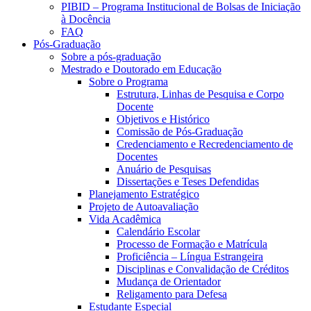
PIBID – Programa Institucional de Bolsas de Iniciação
à Docência
FAQ
Pós-Graduação
Sobre a pós-graduação
Mestrado e Doutorado em Educação
Sobre o Programa
Estrutura, Linhas de Pesquisa e Corpo
Docente
Objetivos e Histórico
Comissão de Pós-Graduação
Credenciamento e Recredenciamento de
Docentes
Anuário de Pesquisas
Dissertações e Teses Defendidas
Planejamento Estratégico
Projeto de Autoavaliação
Vida Acadêmica
Calendário Escolar
Processo de Formação e Matrícula
Proficiência – Língua Estrangeira
Disciplinas e Convalidação de Créditos
Mudança de Orientador
Religamento para Defesa
Estudante Especial