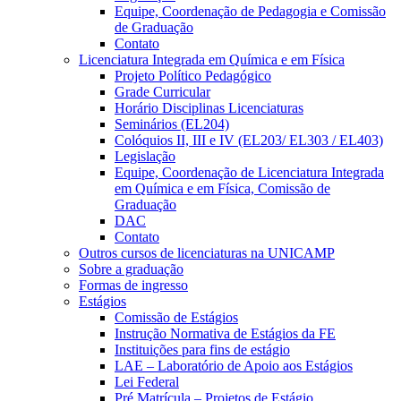
Equipe, Coordenação de Pedagogia e Comissão
de Graduação
Contato
Licenciatura Integrada em Química e em Física
Projeto Político Pedagógico
Grade Curricular
Horário Disciplinas Licenciaturas
Seminários (EL204)
Colóquios II, III e IV (EL203/ EL303 / EL403)
Legislação
Equipe, Coordenação de Licenciatura Integrada
em Química e em Física, Comissão de
Graduação
DAC
Contato
Outros cursos de licenciaturas na UNICAMP
Sobre a graduação
Formas de ingresso
Estágios
Comissão de Estágios
Instrução Normativa de Estágios da FE
Instituições para fins de estágio
LAE – Laboratório de Apoio aos Estágios
Lei Federal
Pré Matrícula – Projetos de Estágio