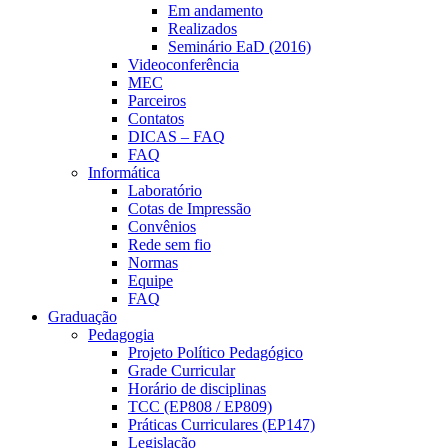
Em andamento
Realizados
Seminário EaD (2016)
Videoconferência
MEC
Parceiros
Contatos
DICAS – FAQ
FAQ
Informática
Laboratório
Cotas de Impressão
Convênios
Rede sem fio
Normas
Equipe
FAQ
Graduação
Pedagogia
Projeto Político Pedagógico
Grade Curricular
Horário de disciplinas
TCC (EP808 / EP809)
Práticas Curriculares (EP147)
Legislação