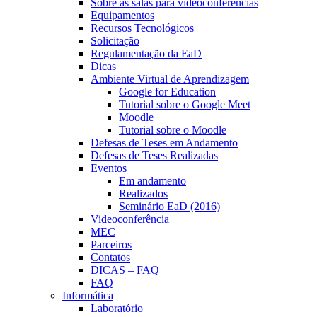
Sobre as salas para videoconferências
Equipamentos
Recursos Tecnológicos
Solicitação
Regulamentação da EaD
Dicas
Ambiente Virtual de Aprendizagem
Google for Education
Tutorial sobre o Google Meet
Moodle
Tutorial sobre o Moodle
Defesas de Teses em Andamento
Defesas de Teses Realizadas
Eventos
Em andamento
Realizados
Seminário EaD (2016)
Videoconferência
MEC
Parceiros
Contatos
DICAS – FAQ
FAQ
Informática
Laboratório