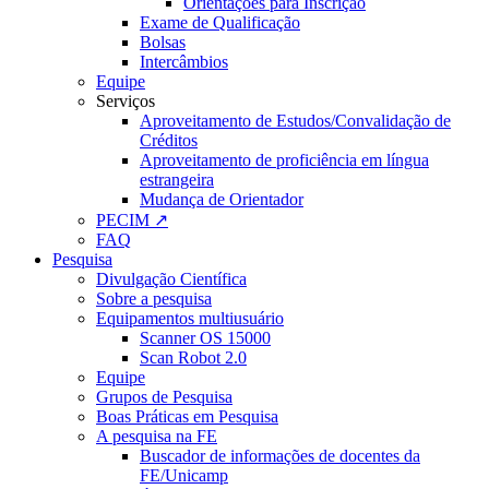
Orientações para Inscrição
Exame de Qualificação
Bolsas
Intercâmbios
Equipe
Serviços
Aproveitamento de Estudos/Convalidação de
Créditos
Aproveitamento de proficiência em língua
estrangeira
Mudança de Orientador
PECIM ↗
FAQ
Pesquisa
Divulgação Científica
Sobre a pesquisa
Equipamentos multiusuário
Scanner OS 15000
Scan Robot 2.0
Equipe
Grupos de Pesquisa
Boas Práticas em Pesquisa
A pesquisa na FE
Buscador de informações de docentes da
FE/Unicamp