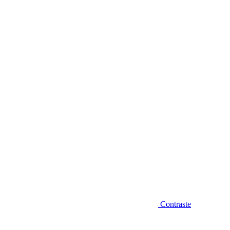
Diminuir fonte
Contraste