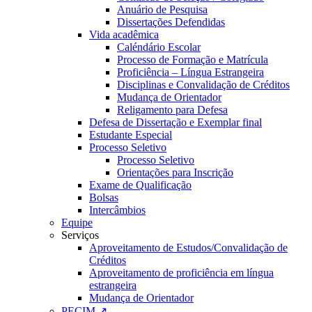
Anuário de Pesquisa
Dissertações Defendidas
Vida acadêmica
Caléndário Escolar
Processo de Formação e Matrícula
Proficiência – Língua Estrangeira
Disciplinas e Convalidação de Créditos
Mudança de Orientador
Religamento para Defesa
Defesa de Dissertação e Exemplar final
Estudante Especial
Processo Seletivo
Processo Seletivo
Orientações para Inscrição
Exame de Qualificação
Bolsas
Intercâmbios
Equipe
Serviços
Aproveitamento de Estudos/Convalidação de
Créditos
Aproveitamento de proficiência em língua
estrangeira
Mudança de Orientador
PECIM ↗