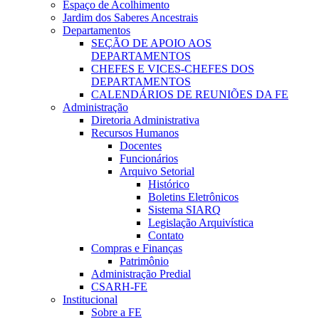
Espaço de Acolhimento
Jardim dos Saberes Ancestrais
Departamentos
SEÇÃO DE APOIO AOS
DEPARTAMENTOS
CHEFES E VICES-CHEFES DOS
DEPARTAMENTOS
CALENDÁRIOS DE REUNIÕES DA FE
Administração
Diretoria Administrativa
Recursos Humanos
Docentes
Funcionários
Arquivo Setorial
Histórico
Boletins Eletrônicos
Sistema SIARQ
Legislação Arquivística
Contato
Compras e Finanças
Patrimônio
Administração Predial
CSARH-FE
Institucional
Sobre a FE