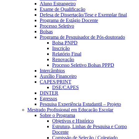
Aluno Estrangeiro
Exame de Qualificação
Defesa de Dissertação/Tese e Exemplar final
Programa de Estágio Docente
Processo Seletivo
Bolsas
Programa de Pesquisador de Pós-doutorado
Bolsa PNPD
Inscrição
Relatório Final
Renovação
Processo Seletivo Bolsas PPPD
Intercâmbios
Auxílio Financeiro
CAPES/PRINT
DSE/CAPES
DINTER
Egressos
Pesquisa Experiência Estudantil – Projeto
Mestrado Profissional em Educação Escolar
Sobre o Programa
Objetivos e Histórico
Estrutura, Linhas de Pesquisa e Corpo
Docente
Comissão de Seleção / Colegiado