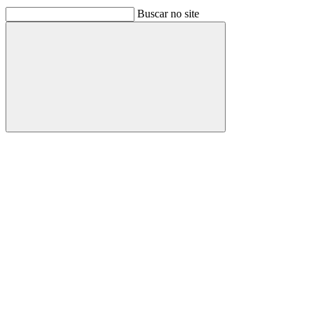
Buscar no site
Buscar
Link para o Facebook
Link para o Linkedin