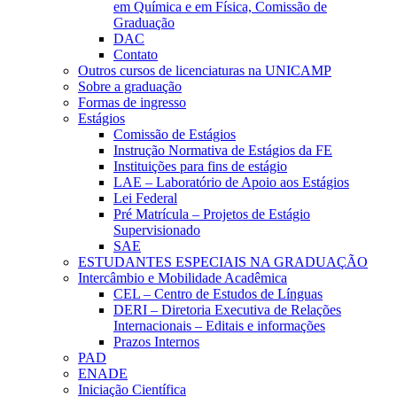
em Química e em Física, Comissão de
Graduação
DAC
Contato
Outros cursos de licenciaturas na UNICAMP
Sobre a graduação
Formas de ingresso
Estágios
Comissão de Estágios
Instrução Normativa de Estágios da FE
Instituições para fins de estágio
LAE – Laboratório de Apoio aos Estágios
Lei Federal
Pré Matrícula – Projetos de Estágio
Supervisionado
SAE
ESTUDANTES ESPECIAIS NA GRADUAÇÃO
Intercâmbio e Mobilidade Acadêmica
CEL – Centro de Estudos de Línguas
DERI – Diretoria Executiva de Relações
Internacionais – Editais e informações
Prazos Internos
PAD
ENADE
Iniciação Científica