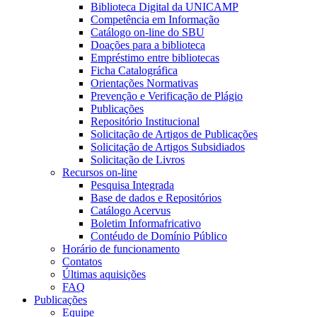
Biblioteca Digital da UNICAMP
Competência em Informação
Catálogo on-line do SBU
Doações para a biblioteca
Empréstimo entre bibliotecas
Ficha Catalográfica
Orientações Normativas
Prevenção e Verificação de Plágio
Publicações
Repositório Institucional
Solicitação de Artigos de Publicações
Solicitação de Artigos Subsidiados
Solicitação de Livros
Recursos on-line
Pesquisa Integrada
Base de dados e Repositórios
Catálogo Acervus
Boletim Informafricativo
Contéudo de Domínio Público
Horário de funcionamento
Contatos
Últimas aquisições
FAQ
Publicações
Equipe