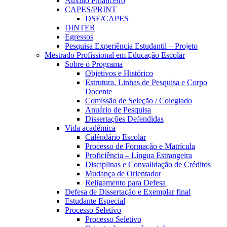
Auxílio Financeiro
CAPES/PRINT
DSE/CAPES
DINTER
Egressos
Pesquisa Experiência Estudantil – Projeto
Mestrado Profissional em Educação Escolar
Sobre o Programa
Objetivos e Histórico
Estrutura, Linhas de Pesquisa e Corpo
Docente
Comissão de Seleção / Colegiado
Anuário de Pesquisa
Dissertações Defendidas
Vida acadêmica
Caléndário Escolar
Processo de Formação e Matrícula
Proficiência – Língua Estrangeira
Disciplinas e Convalidação de Créditos
Mudança de Orientador
Religamento para Defesa
Defesa de Dissertação e Exemplar final
Estudante Especial
Processo Seletivo
Processo Seletivo