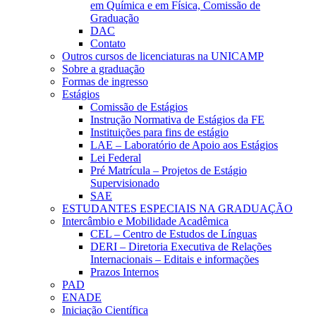
em Química e em Física, Comissão de
Graduação
DAC
Contato
Outros cursos de licenciaturas na UNICAMP
Sobre a graduação
Formas de ingresso
Estágios
Comissão de Estágios
Instrução Normativa de Estágios da FE
Instituições para fins de estágio
LAE – Laboratório de Apoio aos Estágios
Lei Federal
Pré Matrícula – Projetos de Estágio
Supervisionado
SAE
ESTUDANTES ESPECIAIS NA GRADUAÇÃO
Intercâmbio e Mobilidade Acadêmica
CEL – Centro de Estudos de Línguas
DERI – Diretoria Executiva de Relações
Internacionais – Editais e informações
Prazos Internos
PAD
ENADE
Iniciação Científica