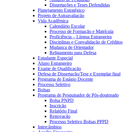
Dissertações e Teses Defendidas
Planejamento Estratégico
Projeto de Autoavaliação
Vida Acadêmica
Calendário Escolar
Processo de Formação e Matrícula
Proficiência – Língua Estrangeira
Disciplinas e Convalidação de Créditos
Mudança de Orientador
Religamento para Defesa
Estudante Especial
Aluno Estrangeiro
Exame de Qualificação
Defesa de Dissertação/Tese e Exemplar final
Programa de Estágio Docente
Processo Seletivo
Bolsas
Programa de Pesquisador de Pós-doutorado
Bolsa PNPD
Inscrição
Relatório Final
Renovação
Processo Seletivo Bolsas PPPD
Intercâmbios