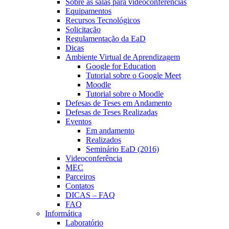
Sobre as salas para videoconferências
Equipamentos
Recursos Tecnológicos
Solicitação
Regulamentação da EaD
Dicas
Ambiente Virtual de Aprendizagem
Google for Education
Tutorial sobre o Google Meet
Moodle
Tutorial sobre o Moodle
Defesas de Teses em Andamento
Defesas de Teses Realizadas
Eventos
Em andamento
Realizados
Seminário EaD (2016)
Videoconferência
MEC
Parceiros
Contatos
DICAS – FAQ
FAQ
Informática
Laboratório