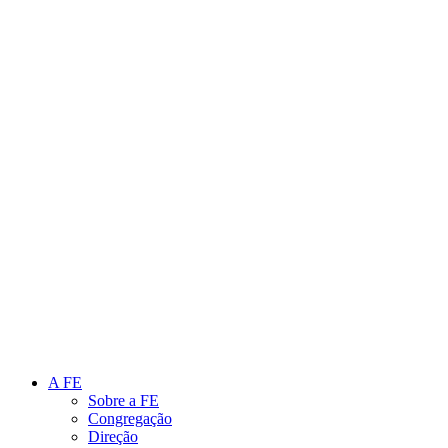
Link para o Instagram
Link para o Youtube
A FE
Sobre a FE
Congregação
Direção