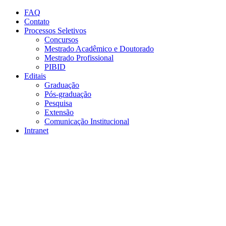
Conteúdo principal
Menu principal
Rodapé
FAQ
Contato
Processos Seletivos
Concursos
Mestrado Acadêmico e Doutorado
Mestrado Profissional
PIBID
Editais
Graduação
Pós-graduação
Pesquisa
Extensão
Comunicação Institucional
Intranet
Aumentar fonte
Diminuir fonte