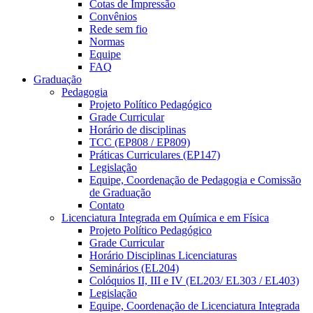
Cotas de Impressão
Convênios
Rede sem fio
Normas
Equipe
FAQ
Graduação
Pedagogia
Projeto Político Pedagógico
Grade Curricular
Horário de disciplinas
TCC (EP808 / EP809)
Práticas Curriculares (EP147)
Legislação
Equipe, Coordenação de Pedagogia e Comissão
de Graduação
Contato
Licenciatura Integrada em Química e em Física
Projeto Político Pedagógico
Grade Curricular
Horário Disciplinas Licenciaturas
Seminários (EL204)
Colóquios II, III e IV (EL203/ EL303 / EL403)
Legislação
Equipe, Coordenação de Licenciatura Integrada