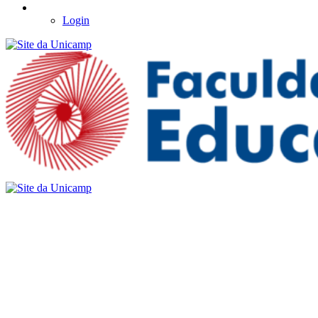
Login