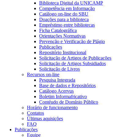
Biblioteca Digital da UNICAMP
Competência em Informação
Catálogo on-line do SBU
Doações para a biblioteca
Empréstimo entre bibliotecas
Ficha Catalográfica
Orientações Normativas
Prevenção e Verificação de Plágio
Publicações
Repositório Institucional
Solicitação de Artigos de Publicações
Solicitação de Artigos Subsidiados
Solicitação de Livros
Recursos on-line
Pesquisa Integrada
Base de dados e Repositórios
Catálogo Acervus
Boletim Informafricativo
Contéudo de Domínio Público
Horário de funcionamento
Contatos
Últimas aquisições
FAQ
Publicações
Equipe