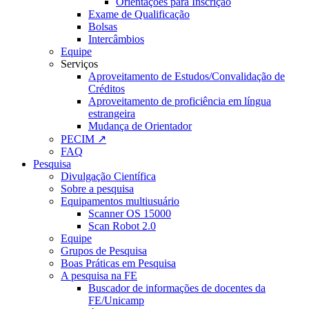
Orientações para Inscrição
Exame de Qualificação
Bolsas
Intercâmbios
Equipe
Serviços
Aproveitamento de Estudos/Convalidação de
Créditos
Aproveitamento de proficiência em língua
estrangeira
Mudança de Orientador
PECIM ↗
FAQ
Pesquisa
Divulgação Científica
Sobre a pesquisa
Equipamentos multiusuário
Scanner OS 15000
Scan Robot 2.0
Equipe
Grupos de Pesquisa
Boas Práticas em Pesquisa
A pesquisa na FE
Buscador de informações de docentes da
FE/Unicamp