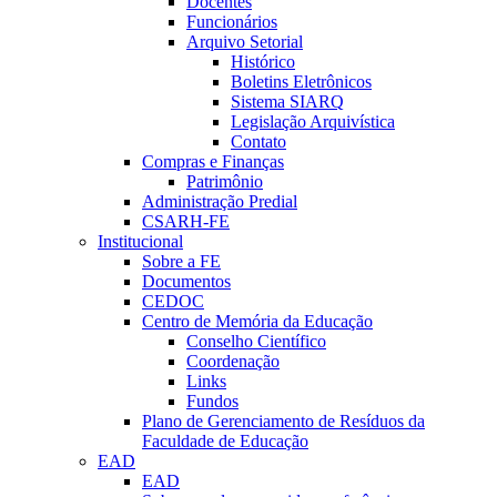
Docentes
Funcionários
Arquivo Setorial
Histórico
Boletins Eletrônicos
Sistema SIARQ
Legislação Arquivística
Contato
Compras e Finanças
Patrimônio
Administração Predial
CSARH-FE
Institucional
Sobre a FE
Documentos
CEDOC
Centro de Memória da Educação
Conselho Científico
Coordenação
Links
Fundos
Plano de Gerenciamento de Resíduos da
Faculdade de Educação
EAD
EAD