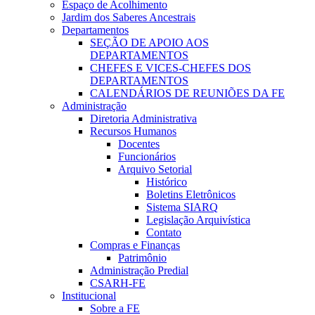
Espaço de Acolhimento
Jardim dos Saberes Ancestrais
Departamentos
SEÇÃO DE APOIO AOS
DEPARTAMENTOS
CHEFES E VICES-CHEFES DOS
DEPARTAMENTOS
CALENDÁRIOS DE REUNIÕES DA FE
Administração
Diretoria Administrativa
Recursos Humanos
Docentes
Funcionários
Arquivo Setorial
Histórico
Boletins Eletrônicos
Sistema SIARQ
Legislação Arquivística
Contato
Compras e Finanças
Patrimônio
Administração Predial
CSARH-FE
Institucional
Sobre a FE