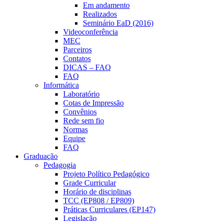
Em andamento
Realizados
Seminário EaD (2016)
Videoconferência
MEC
Parceiros
Contatos
DICAS – FAQ
FAQ
Informática
Laboratório
Cotas de Impressão
Convênios
Rede sem fio
Normas
Equipe
FAQ
Graduação
Pedagogia
Projeto Político Pedagógico
Grade Curricular
Horário de disciplinas
TCC (EP808 / EP809)
Práticas Curriculares (EP147)
Legislação