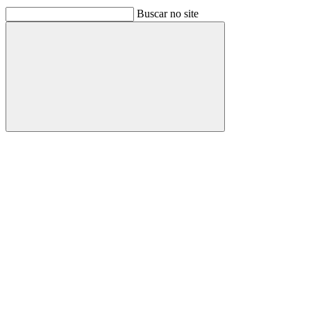
Buscar no site
Buscar
Link para o Facebook
Link para o Linkedin