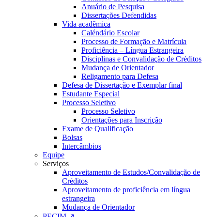
Anuário de Pesquisa
Dissertações Defendidas
Vida acadêmica
Caléndário Escolar
Processo de Formação e Matrícula
Proficiência – Língua Estrangeira
Disciplinas e Convalidação de Créditos
Mudança de Orientador
Religamento para Defesa
Defesa de Dissertação e Exemplar final
Estudante Especial
Processo Seletivo
Processo Seletivo
Orientações para Inscrição
Exame de Qualificação
Bolsas
Intercâmbios
Equipe
Serviços
Aproveitamento de Estudos/Convalidação de
Créditos
Aproveitamento de proficiência em língua
estrangeira
Mudança de Orientador
PECIM ↗