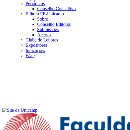
Periódicos
Conselho Consultivo
Editora FE-Unicamp
Sobre
Conselho Editorial
Submissões
Acervo
Clube de Leitores
Expositores
Indicações
FAQ
Menu