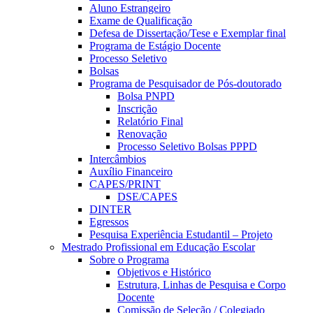
Aluno Estrangeiro
Exame de Qualificação
Defesa de Dissertação/Tese e Exemplar final
Programa de Estágio Docente
Processo Seletivo
Bolsas
Programa de Pesquisador de Pós-doutorado
Bolsa PNPD
Inscrição
Relatório Final
Renovação
Processo Seletivo Bolsas PPPD
Intercâmbios
Auxílio Financeiro
CAPES/PRINT
DSE/CAPES
DINTER
Egressos
Pesquisa Experiência Estudantil – Projeto
Mestrado Profissional em Educação Escolar
Sobre o Programa
Objetivos e Histórico
Estrutura, Linhas de Pesquisa e Corpo
Docente
Comissão de Seleção / Colegiado