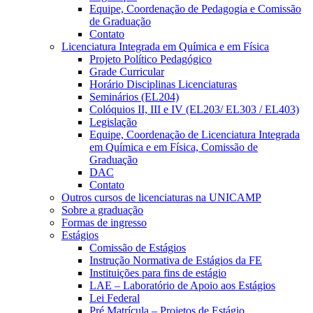
Equipe, Coordenação de Pedagogia e Comissão
de Graduação
Contato
Licenciatura Integrada em Química e em Física
Projeto Político Pedagógico
Grade Curricular
Horário Disciplinas Licenciaturas
Seminários (EL204)
Colóquios II, III e IV (EL203/ EL303 / EL403)
Legislação
Equipe, Coordenação de Licenciatura Integrada
em Química e em Física, Comissão de
Graduação
DAC
Contato
Outros cursos de licenciaturas na UNICAMP
Sobre a graduação
Formas de ingresso
Estágios
Comissão de Estágios
Instrução Normativa de Estágios da FE
Instituições para fins de estágio
LAE – Laboratório de Apoio aos Estágios
Lei Federal
Pré Matrícula – Projetos de Estágio