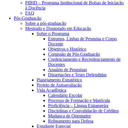
PIBID – Programa Institucional de Bolsas de Iniciação
à Docência
FAQ
Pós-Graduação
Sobre a pós-graduação
Mestrado e Doutorado em Educação
Sobre o Programa
Estrutura, Linhas de Pesquisa e Corpo
Docente
Objetivos e Histórico
Comissão de Pós-Graduação
Credenciamento e Recredenciamento de
Docentes
Anuário de Pesquisas
Dissertações e Teses Defendidas
Planejamento Estratégico
Projeto de Autoavaliação
Vida Acadêmica
Calendário Escolar
Processo de Formação e Matrícula
Proficiência – Língua Estrangeira
Disciplinas e Convalidação de Créditos
Mudança de Orientador
Religamento para Defesa
Estudante Especial