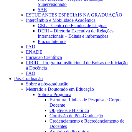
Supervisionado
SAE
ESTUDANTES ESPECIAIS NA GRADUAÇÃO
Intercâmbio e Mobilidade Acadêmica
CEL – Centro de Estudos de Línguas
DERI – Diretoria Executiva de Relações
Internacionais – Editais e informações
Prazos Internos
PAD
ENADE
Iniciação Científica
PIBID – Programa Institucional de Bolsas de Iniciação
à Docência
FAQ
Pós-Graduação
Sobre a pós-graduação
Mestrado e Doutorado em Educação
Sobre o Programa
Estrutura, Linhas de Pesquisa e Corpo
Docente
Objetivos e Histórico
Comissão de Pós-Graduação
Credenciamento e Recredenciamento de
Docentes
Anuário de Pesquisas