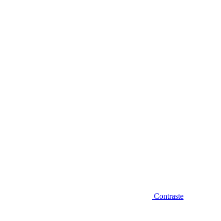
Diminuir fonte
Contraste