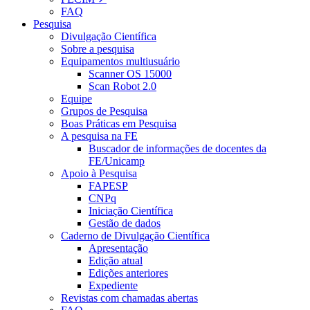
FAQ
Pesquisa
Divulgação Científica
Sobre a pesquisa
Equipamentos multiusuário
Scanner OS 15000
Scan Robot 2.0
Equipe
Grupos de Pesquisa
Boas Práticas em Pesquisa
A pesquisa na FE
Buscador de informações de docentes da
FE/Unicamp
Apoio à Pesquisa
FAPESP
CNPq
Iniciação Científica
Gestão de dados
Caderno de Divulgação Científica
Apresentação
Edição atual
Edições anteriores
Expediente
Revistas com chamadas abertas