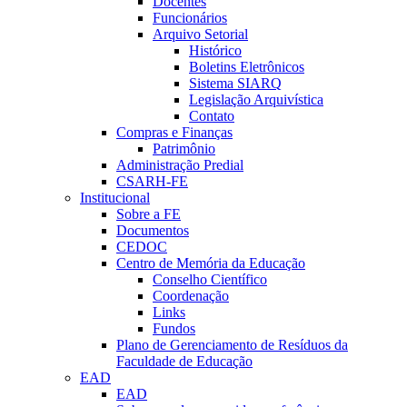
Docentes
Funcionários
Arquivo Setorial
Histórico
Boletins Eletrônicos
Sistema SIARQ
Legislação Arquivística
Contato
Compras e Finanças
Patrimônio
Administração Predial
CSARH-FE
Institucional
Sobre a FE
Documentos
CEDOC
Centro de Memória da Educação
Conselho Científico
Coordenação
Links
Fundos
Plano de Gerenciamento de Resíduos da
Faculdade de Educação
EAD
EAD