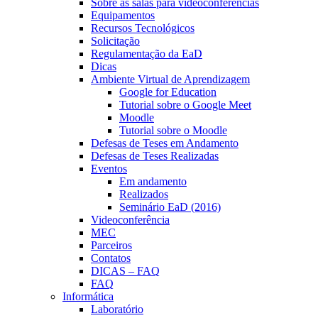
Sobre as salas para videoconferências
Equipamentos
Recursos Tecnológicos
Solicitação
Regulamentação da EaD
Dicas
Ambiente Virtual de Aprendizagem
Google for Education
Tutorial sobre o Google Meet
Moodle
Tutorial sobre o Moodle
Defesas de Teses em Andamento
Defesas de Teses Realizadas
Eventos
Em andamento
Realizados
Seminário EaD (2016)
Videoconferência
MEC
Parceiros
Contatos
DICAS – FAQ
FAQ
Informática
Laboratório