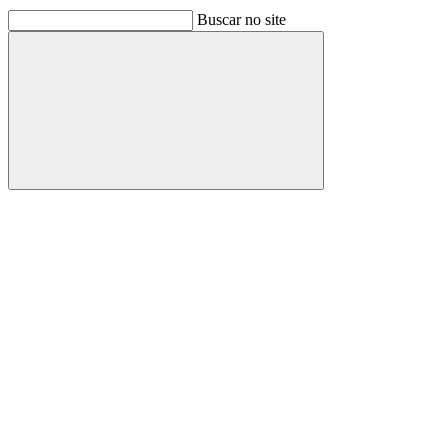
Buscar no site
Buscar
Link para o Facebook
Link para o Linkedin