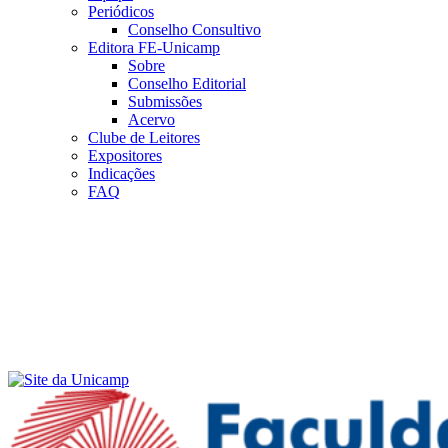
Periódicos
Conselho Consultivo
Editora FE-Unicamp
Sobre
Conselho Editorial
Submissões
Acervo
Clube de Leitores
Expositores
Indicações
FAQ
Menu