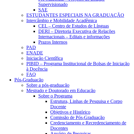
Supervisionado
SAE
ESTUDANTES ESPECIAIS NA GRADUAÇÃO
Intercâmbio e Mobilidade Acadêmica
CEL – Centro de Estudos de Línguas
DERI – Diretoria Executiva de Relações
Internacionais – Editais e informações
Prazos Internos
PAD
ENADE
Iniciação Científica
PIBID – Programa Institucional de Bolsas de Iniciação
à Docência
FAQ
Pós-Graduação
Sobre a pós-graduação
Mestrado e Doutorado em Educação
Sobre o Programa
Estrutura, Linhas de Pesquisa e Corpo
Docente
Objetivos e Histórico
Comissão de Pós-Graduação
Credenciamento e Recredenciamento de
Docentes
Anuário de Pesquisas