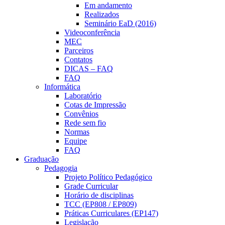
Em andamento
Realizados
Seminário EaD (2016)
Videoconferência
MEC
Parceiros
Contatos
DICAS – FAQ
FAQ
Informática
Laboratório
Cotas de Impressão
Convênios
Rede sem fio
Normas
Equipe
FAQ
Graduação
Pedagogia
Projeto Político Pedagógico
Grade Curricular
Horário de disciplinas
TCC (EP808 / EP809)
Práticas Curriculares (EP147)
Legislação