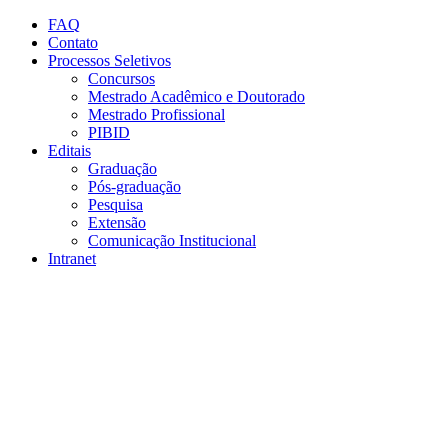
Conteúdo principal
Menu principal
Rodapé
FAQ
Contato
Processos Seletivos
Concursos
Mestrado Acadêmico e Doutorado
Mestrado Profissional
PIBID
Editais
Graduação
Pós-graduação
Pesquisa
Extensão
Comunicação Institucional
Intranet
Aumentar fonte
Diminuir fonte