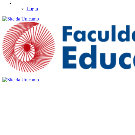
Login