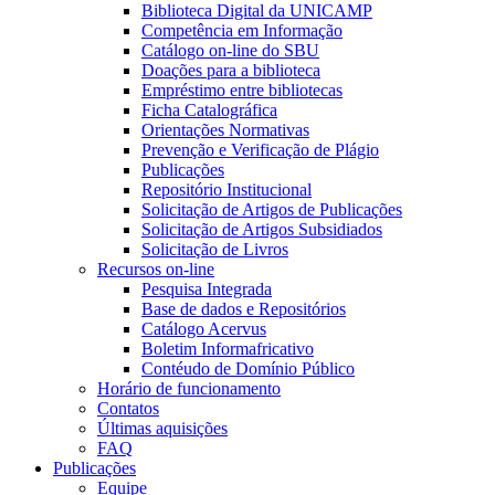
Biblioteca Digital da UNICAMP
Competência em Informação
Catálogo on-line do SBU
Doações para a biblioteca
Empréstimo entre bibliotecas
Ficha Catalográfica
Orientações Normativas
Prevenção e Verificação de Plágio
Publicações
Repositório Institucional
Solicitação de Artigos de Publicações
Solicitação de Artigos Subsidiados
Solicitação de Livros
Recursos on-line
Pesquisa Integrada
Base de dados e Repositórios
Catálogo Acervus
Boletim Informafricativo
Contéudo de Domínio Público
Horário de funcionamento
Contatos
Últimas aquisições
FAQ
Publicações
Equipe