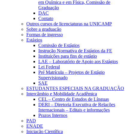
em Química e em Física, Comissão de
Graduação
DAC
Contato
Outros cursos de licenciaturas na UNICAMP
Sobre a graduação
Formas de ingresso
Estágios
Comissão de Estágios
Instrução Normativa de Estágios da FE
Instituições para fins de estágio
LAE – Laboratório de Apoio aos Estágios
Lei Federal
Pré Matrícula – Projetos de Estágio
Supervisionado
SAE
ESTUDANTES ESPECIAIS NA GRADUAÇÃO
Intercâmbio e Mobilidade Acadêmica
CEL – Centro de Estudos de Línguas
DERI – Diretoria Executiva de Relações
Internacionais – Editais e informações
Prazos Internos
PAD
ENADE
Iniciação Científica