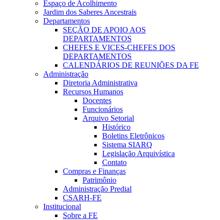
Espaço de Acolhimento
Jardim dos Saberes Ancestrais
Departamentos
SEÇÃO DE APOIO AOS
DEPARTAMENTOS
CHEFES E VICES-CHEFES DOS
DEPARTAMENTOS
CALENDÁRIOS DE REUNIÕES DA FE
Administração
Diretoria Administrativa
Recursos Humanos
Docentes
Funcionários
Arquivo Setorial
Histórico
Boletins Eletrônicos
Sistema SIARQ
Legislação Arquivística
Contato
Compras e Finanças
Patrimônio
Administração Predial
CSARH-FE
Institucional
Sobre a FE