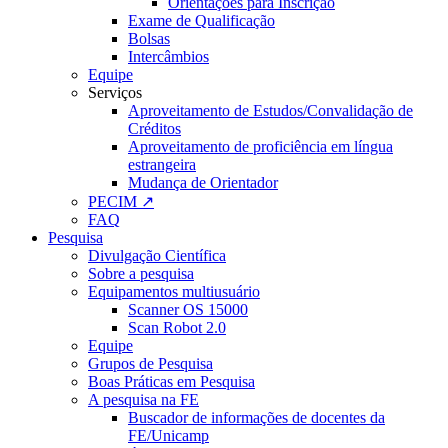
Orientações para Inscrição
Exame de Qualificação
Bolsas
Intercâmbios
Equipe
Serviços
Aproveitamento de Estudos/Convalidação de
Créditos
Aproveitamento de proficiência em língua
estrangeira
Mudança de Orientador
PECIM ↗
FAQ
Pesquisa
Divulgação Científica
Sobre a pesquisa
Equipamentos multiusuário
Scanner OS 15000
Scan Robot 2.0
Equipe
Grupos de Pesquisa
Boas Práticas em Pesquisa
A pesquisa na FE
Buscador de informações de docentes da
FE/Unicamp