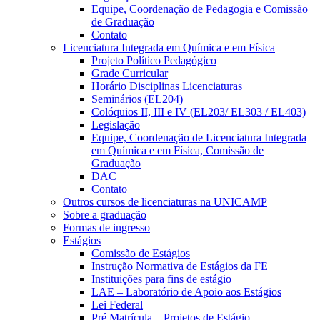
Equipe, Coordenação de Pedagogia e Comissão
de Graduação
Contato
Licenciatura Integrada em Química e em Física
Projeto Político Pedagógico
Grade Curricular
Horário Disciplinas Licenciaturas
Seminários (EL204)
Colóquios II, III e IV (EL203/ EL303 / EL403)
Legislação
Equipe, Coordenação de Licenciatura Integrada
em Química e em Física, Comissão de
Graduação
DAC
Contato
Outros cursos de licenciaturas na UNICAMP
Sobre a graduação
Formas de ingresso
Estágios
Comissão de Estágios
Instrução Normativa de Estágios da FE
Instituições para fins de estágio
LAE – Laboratório de Apoio aos Estágios
Lei Federal
Pré Matrícula – Projetos de Estágio