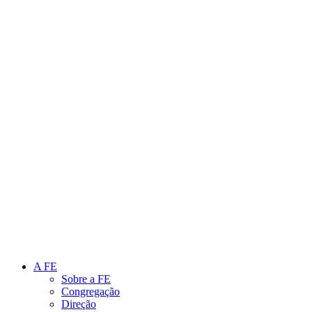
Link para o Instagram
Link para o Youtube
A FE
Sobre a FE
Congregação
Direção