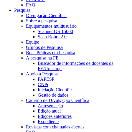
FAQ
Pesquisa
Divulgação Científica
Sobre a pesquisa
Equipamentos multiusuário
Scanner OS 15000
Scan Robot 2.0
Equipe
Grupos de Pesquisa
Boas Práticas em Pesquisa
A pesquisa na FE
Buscador de informações de docentes da
FE/Unicamp
Apoio à Pesquisa
FAPESP
CNPq
Iniciação Científica
Gestão de dados
Caderno de Divulgação Científica
Apresentação
Edição atual
Edições anteriores
Expediente
Revistas com chamadas abertas