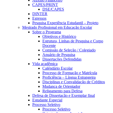
Auxílio Financeiro
CAPES/PRINT
DSE/CAPES
DINTER
Egressos
Pesquisa Experiência Estudantil – Projeto
Mestrado Profissional em Educação Escolar
Sobre o Programa
Objetivos e Histórico
Estrutura, Linhas de Pesquisa e Corpo
Docente
Comissão de Seleção / Colegiado
Anuário de Pesquisa
Dissertações Defendidas
Vida acadêmica
Caléndário Escolar
Processo de Formação e Matrícula
Proficiência – Língua Estrangeira
Disciplinas e Convalidação de Créditos
Mudança de Orientador
Religamento para Defesa
Defesa de Dissertação e Exemplar final
Estudante Especial
Processo Seletivo
Processo Seletivo