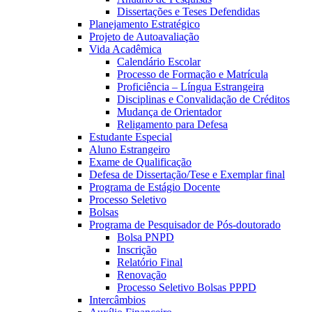
Dissertações e Teses Defendidas
Planejamento Estratégico
Projeto de Autoavaliação
Vida Acadêmica
Calendário Escolar
Processo de Formação e Matrícula
Proficiência – Língua Estrangeira
Disciplinas e Convalidação de Créditos
Mudança de Orientador
Religamento para Defesa
Estudante Especial
Aluno Estrangeiro
Exame de Qualificação
Defesa de Dissertação/Tese e Exemplar final
Programa de Estágio Docente
Processo Seletivo
Bolsas
Programa de Pesquisador de Pós-doutorado
Bolsa PNPD
Inscrição
Relatório Final
Renovação
Processo Seletivo Bolsas PPPD
Intercâmbios