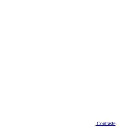
Diminuir fonte
Contraste