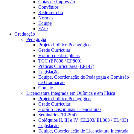
Cotas de Impressão
Convênios
Rede sem fio
Normas
Equipe
FAQ
Graduação
Pedagogia
Projeto Político Pedagógico
Grade Curricular
Horário de disciplinas
TCC (EP808 / EP809)
Práticas Curriculares (EP147)
Legislação
Equipe, Coordenação de Pedagogia e Comissão
de Graduação
Contato
Licenciatura Integrada em Química e em Física
Projeto Político Pedagógico
Grade Curricular
Horário Disciplinas Licenciaturas
Seminários (EL204)
Colóquios II, III e IV (EL203/ EL303 / EL403)
Legislação
Equipe, Coordenação de Licenciatura Integrada