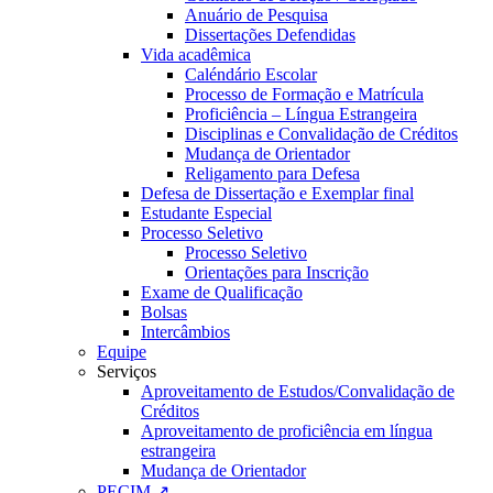
Anuário de Pesquisa
Dissertações Defendidas
Vida acadêmica
Caléndário Escolar
Processo de Formação e Matrícula
Proficiência – Língua Estrangeira
Disciplinas e Convalidação de Créditos
Mudança de Orientador
Religamento para Defesa
Defesa de Dissertação e Exemplar final
Estudante Especial
Processo Seletivo
Processo Seletivo
Orientações para Inscrição
Exame de Qualificação
Bolsas
Intercâmbios
Equipe
Serviços
Aproveitamento de Estudos/Convalidação de
Créditos
Aproveitamento de proficiência em língua
estrangeira
Mudança de Orientador
PECIM ↗