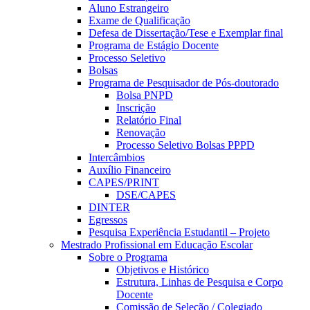
Aluno Estrangeiro
Exame de Qualificação
Defesa de Dissertação/Tese e Exemplar final
Programa de Estágio Docente
Processo Seletivo
Bolsas
Programa de Pesquisador de Pós-doutorado
Bolsa PNPD
Inscrição
Relatório Final
Renovação
Processo Seletivo Bolsas PPPD
Intercâmbios
Auxílio Financeiro
CAPES/PRINT
DSE/CAPES
DINTER
Egressos
Pesquisa Experiência Estudantil – Projeto
Mestrado Profissional em Educação Escolar
Sobre o Programa
Objetivos e Histórico
Estrutura, Linhas de Pesquisa e Corpo
Docente
Comissão de Seleção / Colegiado