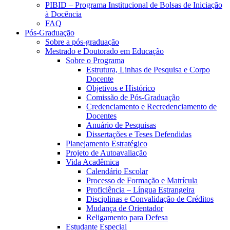
PIBID – Programa Institucional de Bolsas de Iniciação
à Docência
FAQ
Pós-Graduação
Sobre a pós-graduação
Mestrado e Doutorado em Educação
Sobre o Programa
Estrutura, Linhas de Pesquisa e Corpo
Docente
Objetivos e Histórico
Comissão de Pós-Graduação
Credenciamento e Recredenciamento de
Docentes
Anuário de Pesquisas
Dissertações e Teses Defendidas
Planejamento Estratégico
Projeto de Autoavaliação
Vida Acadêmica
Calendário Escolar
Processo de Formação e Matrícula
Proficiência – Língua Estrangeira
Disciplinas e Convalidação de Créditos
Mudança de Orientador
Religamento para Defesa
Estudante Especial