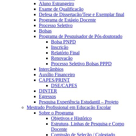
Aluno Estrangeiro
Exame de Qualificação
Defesa de Dissertação/Tese e Exemplar final
Programa de Estágio Docente
Processo Seletivo
Bolsas
Programa de Pesquisador de Pós-doutorado
Bolsa PNPD
Inscrição
Relatório Final
Renovação
Processo Seletivo Bolsas PPPD
Intercâmbios
Auxílio Financeiro
CAPES/PRINT
DSE/CAPES
DINTER
Egressos
Pesquisa Experiência Estudantil – Projeto
Mestrado Profissional em Educação Escolar
Sobre o Programa
Objetivos e Histórico
Estrutura, Linhas de Pesquisa e Corpo
Docente
Comissão de Seleção / Colegiado