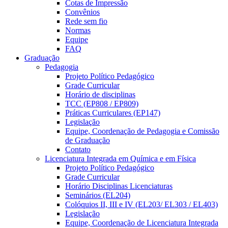
Cotas de Impressão
Convênios
Rede sem fio
Normas
Equipe
FAQ
Graduação
Pedagogia
Projeto Político Pedagógico
Grade Curricular
Horário de disciplinas
TCC (EP808 / EP809)
Práticas Curriculares (EP147)
Legislação
Equipe, Coordenação de Pedagogia e Comissão
de Graduação
Contato
Licenciatura Integrada em Química e em Física
Projeto Político Pedagógico
Grade Curricular
Horário Disciplinas Licenciaturas
Seminários (EL204)
Colóquios II, III e IV (EL203/ EL303 / EL403)
Legislação
Equipe, Coordenação de Licenciatura Integrada