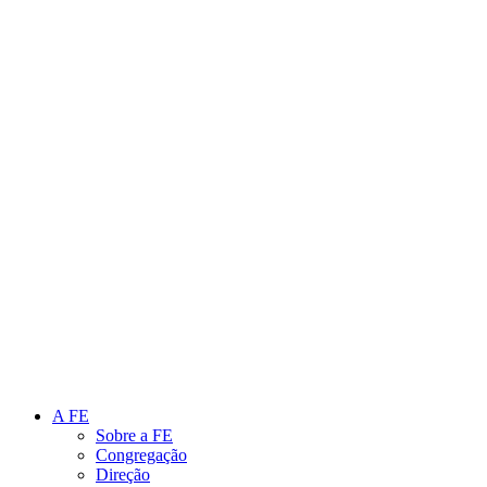
Link para o Instagram
Link para o Youtube
A FE
Sobre a FE
Congregação
Direção