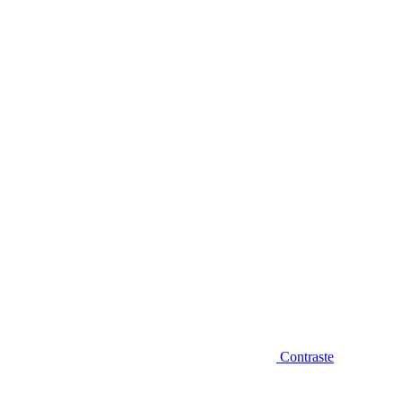
Diminuir fonte
Contraste