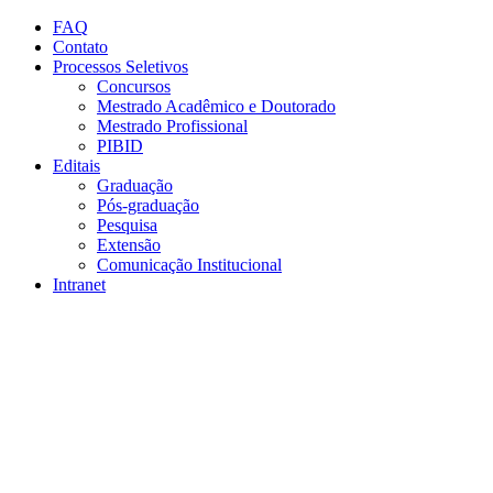
Conteúdo principal
Menu principal
Rodapé
FAQ
Contato
Processos Seletivos
Concursos
Mestrado Acadêmico e Doutorado
Mestrado Profissional
PIBID
Editais
Graduação
Pós-graduação
Pesquisa
Extensão
Comunicação Institucional
Intranet
Aumentar fonte
Diminuir fonte