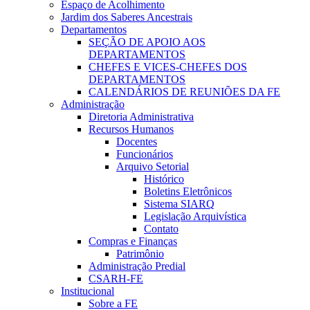
Espaço de Acolhimento
Jardim dos Saberes Ancestrais
Departamentos
SEÇÃO DE APOIO AOS
DEPARTAMENTOS
CHEFES E VICES-CHEFES DOS
DEPARTAMENTOS
CALENDÁRIOS DE REUNIÕES DA FE
Administração
Diretoria Administrativa
Recursos Humanos
Docentes
Funcionários
Arquivo Setorial
Histórico
Boletins Eletrônicos
Sistema SIARQ
Legislação Arquivística
Contato
Compras e Finanças
Patrimônio
Administração Predial
CSARH-FE
Institucional
Sobre a FE