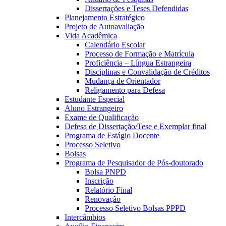
Dissertações e Teses Defendidas
Planejamento Estratégico
Projeto de Autoavaliação
Vida Acadêmica
Calendário Escolar
Processo de Formação e Matrícula
Proficiência – Língua Estrangeira
Disciplinas e Convalidação de Créditos
Mudança de Orientador
Religamento para Defesa
Estudante Especial
Aluno Estrangeiro
Exame de Qualificação
Defesa de Dissertação/Tese e Exemplar final
Programa de Estágio Docente
Processo Seletivo
Bolsas
Programa de Pesquisador de Pós-doutorado
Bolsa PNPD
Inscrição
Relatório Final
Renovação
Processo Seletivo Bolsas PPPD
Intercâmbios