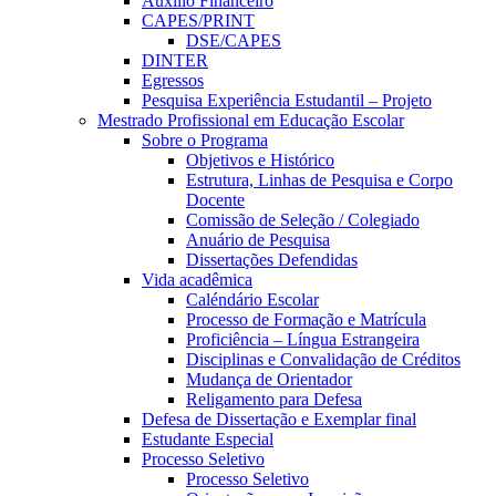
Auxílio Financeiro
CAPES/PRINT
DSE/CAPES
DINTER
Egressos
Pesquisa Experiência Estudantil – Projeto
Mestrado Profissional em Educação Escolar
Sobre o Programa
Objetivos e Histórico
Estrutura, Linhas de Pesquisa e Corpo
Docente
Comissão de Seleção / Colegiado
Anuário de Pesquisa
Dissertações Defendidas
Vida acadêmica
Caléndário Escolar
Processo de Formação e Matrícula
Proficiência – Língua Estrangeira
Disciplinas e Convalidação de Créditos
Mudança de Orientador
Religamento para Defesa
Defesa de Dissertação e Exemplar final
Estudante Especial
Processo Seletivo
Processo Seletivo