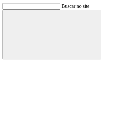
Buscar no site
Buscar
Link para o Facebook
Link para o Linkedin