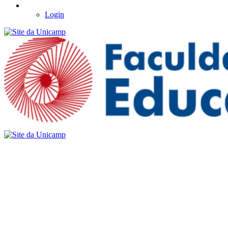
Login