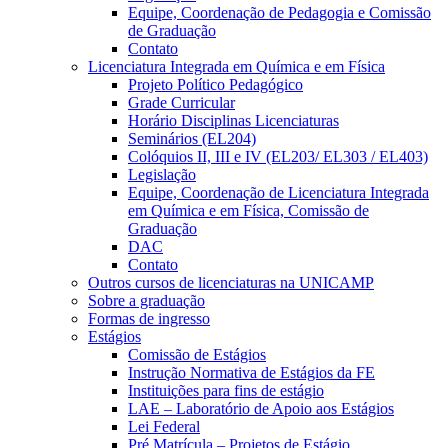
Equipe, Coordenação de Pedagogia e Comissão
de Graduação
Contato
Licenciatura Integrada em Química e em Física
Projeto Político Pedagógico
Grade Curricular
Horário Disciplinas Licenciaturas
Seminários (EL204)
Colóquios II, III e IV (EL203/ EL303 / EL403)
Legislação
Equipe, Coordenação de Licenciatura Integrada
em Química e em Física, Comissão de
Graduação
DAC
Contato
Outros cursos de licenciaturas na UNICAMP
Sobre a graduação
Formas de ingresso
Estágios
Comissão de Estágios
Instrução Normativa de Estágios da FE
Instituições para fins de estágio
LAE – Laboratório de Apoio aos Estágios
Lei Federal
Pré Matrícula – Projetos de Estágio