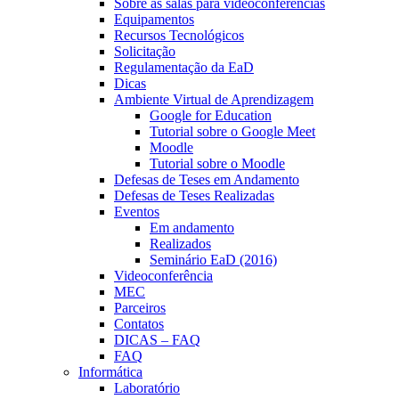
Sobre as salas para videoconferências
Equipamentos
Recursos Tecnológicos
Solicitação
Regulamentação da EaD
Dicas
Ambiente Virtual de Aprendizagem
Google for Education
Tutorial sobre o Google Meet
Moodle
Tutorial sobre o Moodle
Defesas de Teses em Andamento
Defesas de Teses Realizadas
Eventos
Em andamento
Realizados
Seminário EaD (2016)
Videoconferência
MEC
Parceiros
Contatos
DICAS – FAQ
FAQ
Informática
Laboratório