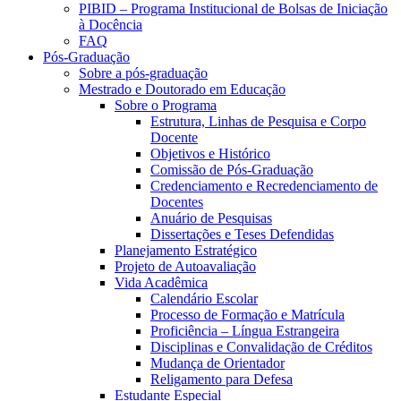
PIBID – Programa Institucional de Bolsas de Iniciação
à Docência
FAQ
Pós-Graduação
Sobre a pós-graduação
Mestrado e Doutorado em Educação
Sobre o Programa
Estrutura, Linhas de Pesquisa e Corpo
Docente
Objetivos e Histórico
Comissão de Pós-Graduação
Credenciamento e Recredenciamento de
Docentes
Anuário de Pesquisas
Dissertações e Teses Defendidas
Planejamento Estratégico
Projeto de Autoavaliação
Vida Acadêmica
Calendário Escolar
Processo de Formação e Matrícula
Proficiência – Língua Estrangeira
Disciplinas e Convalidação de Créditos
Mudança de Orientador
Religamento para Defesa
Estudante Especial