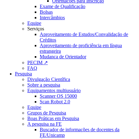
Orientações para Inscrição
Exame de Qualificação
Bolsas
Intercâmbios
Equipe
Serviços
Aproveitamento de Estudos/Convalidação de
Créditos
Aproveitamento de proficiência em língua
estrangeira
Mudança de Orientador
PECIM ↗
FAQ
Pesquisa
Divulgação Científica
Sobre a pesquisa
Equipamentos multiusuário
Scanner OS 15000
Scan Robot 2.0
Equipe
Grupos de Pesquisa
Boas Práticas em Pesquisa
A pesquisa na FE
Buscador de informações de docentes da
FE/Unicamp