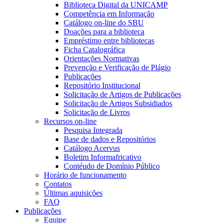
Biblioteca Digital da UNICAMP
Competência em Informação
Catálogo on-line do SBU
Doações para a biblioteca
Empréstimo entre bibliotecas
Ficha Catalográfica
Orientações Normativas
Prevenção e Verificação de Plágio
Publicações
Repositório Institucional
Solicitação de Artigos de Publicações
Solicitação de Artigos Subsidiados
Solicitação de Livros
Recursos on-line
Pesquisa Integrada
Base de dados e Repositórios
Catálogo Acervus
Boletim Informafricativo
Contéudo de Domínio Público
Horário de funcionamento
Contatos
Últimas aquisições
FAQ
Publicações
Equipe