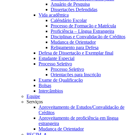
Anuário de Pesquisa
Dissertações Defendidas
Vida acadêmica
Caléndário Escolar
Processo de Formação e Matrícula
Proficiência – Língua Estrangeira
Disciplinas e Convalidação de Créditos
Mudança de Orientador
Religamento para Defesa
Defesa de Dissertação e Exemplar final
Estudante Especial
Processo Seletivo
Processo Seletivo
Orientações para Inscrição
Exame de Qualificação
Bolsas
Intercâmbios
Equipe
Serviços
Aproveitamento de Estudos/Convalidação de
Créditos
Aproveitamento de proficiência em língua
estrangeira
Mudança de Orientador
PECIM ↗