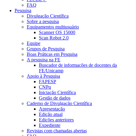
FAQ
Pesquisa
Divulgação Científica
Sobre a pesquisa
Equipamentos multiusuário
Scanner OS 15000
Scan Robot 2.0
Equipe
Grupos de Pesquisa
Boas Práticas em Pesquisa
A pesquisa na FE
Buscador de informações de docentes da
FE/Unicamp
Apoio à Pesquisa
FAPESP
CNPq
Iniciação Científica
Gestão de dados
Caderno de Divulgação Científica
Apresentação
Edição atual
Edições anteriores
Expediente
Revistas com chamadas abertas