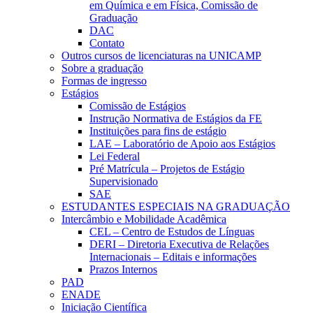
em Química e em Física, Comissão de
Graduação
DAC
Contato
Outros cursos de licenciaturas na UNICAMP
Sobre a graduação
Formas de ingresso
Estágios
Comissão de Estágios
Instrução Normativa de Estágios da FE
Instituições para fins de estágio
LAE – Laboratório de Apoio aos Estágios
Lei Federal
Pré Matrícula – Projetos de Estágio
Supervisionado
SAE
ESTUDANTES ESPECIAIS NA GRADUAÇÃO
Intercâmbio e Mobilidade Acadêmica
CEL – Centro de Estudos de Línguas
DERI – Diretoria Executiva de Relações
Internacionais – Editais e informações
Prazos Internos
PAD
ENADE
Iniciação Científica