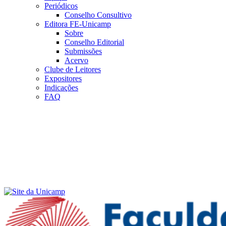
Periódicos
Conselho Consultivo
Editora FE-Unicamp
Sobre
Conselho Editorial
Submissões
Acervo
Clube de Leitores
Expositores
Indicações
FAQ
Menu