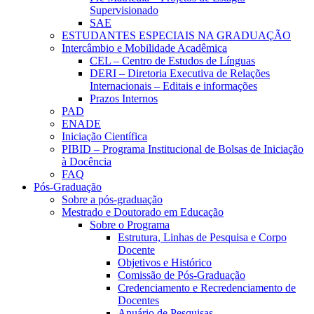
Supervisionado
SAE
ESTUDANTES ESPECIAIS NA GRADUAÇÃO
Intercâmbio e Mobilidade Acadêmica
CEL – Centro de Estudos de Línguas
DERI – Diretoria Executiva de Relações
Internacionais – Editais e informações
Prazos Internos
PAD
ENADE
Iniciação Científica
PIBID – Programa Institucional de Bolsas de Iniciação
à Docência
FAQ
Pós-Graduação
Sobre a pós-graduação
Mestrado e Doutorado em Educação
Sobre o Programa
Estrutura, Linhas de Pesquisa e Corpo
Docente
Objetivos e Histórico
Comissão de Pós-Graduação
Credenciamento e Recredenciamento de
Docentes
Anuário de Pesquisas