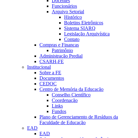
Docentes
Funcionários
Arquivo Setorial
Histórico
Boletins Eletrônicos
Sistema SIARQ
Legislação Arquivística
Contato
Compras e Finanças
Patrimônio
Administração Predial
CSARH-FE
Institucional
Sobre a FE
Documentos
CEDOC
Centro de Memória da Educação
Conselho Científico
Coordenação
Links
Fundos
Plano de Gerenciamento de Resíduos da
Faculdade de Educação
EAD
EAD