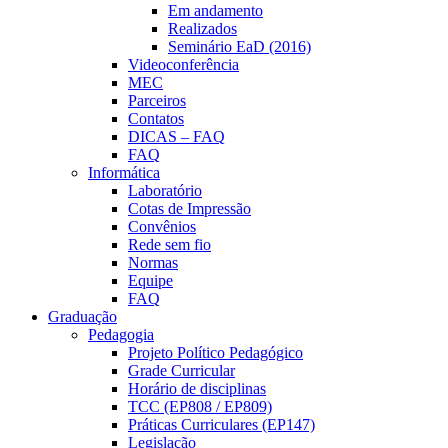
Em andamento
Realizados
Seminário EaD (2016)
Videoconferência
MEC
Parceiros
Contatos
DICAS – FAQ
FAQ
Informática
Laboratório
Cotas de Impressão
Convênios
Rede sem fio
Normas
Equipe
FAQ
Graduação
Pedagogia
Projeto Político Pedagógico
Grade Curricular
Horário de disciplinas
TCC (EP808 / EP809)
Práticas Curriculares (EP147)
Legislação