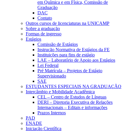
em Química e em Física, Comissão de
Graduação
DAC
Contato
Outros cursos de licenciaturas na UNICAMP
Sobre a graduação
Formas de ingresso
Estágios
Comissão de Estágios
Instrução Normativa de Estágios da FE
Instituições para fins de estágio
LAE – Laboratório de Apoio aos Estágios
Lei Federal
Pré Matrícula – Projetos de Estágio
Supervisionado
SAE
ESTUDANTES ESPECIAIS NA GRADUAÇÃO
Intercâmbio e Mobilidade Acadêmica
CEL – Centro de Estudos de Línguas
DERI – Diretoria Executiva de Relações
Internacionais – Editais e informações
Prazos Internos
PAD
ENADE
Iniciação Científica