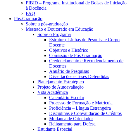
PIBID – Programa Institucional de Bolsas de Iniciação
à Docência
FAQ
Pós-Graduação
Sobre a pós-graduação
Mestrado e Doutorado em Educação
Sobre o Programa
Estrutura, Linhas de Pesquisa e Corpo
Docente
Objetivos e Histórico
Comissão de Pós-Graduação
Credenciamento e Recredenciamento de
Docentes
Anuário de Pesquisas
Dissertações e Teses Defendidas
Planejamento Estratégico
Projeto de Autoavaliação
Vida Acadêmica
Calendário Escolar
Processo de Formação e Matrícula
Proficiência – Língua Estrangeira
Disciplinas e Convalidação de Créditos
Mudança de Orientador
Religamento para Defesa
Estudante Especial