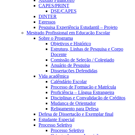
Auxílio Financeiro
CAPES/PRINT
DSE/CAPES
DINTER
Egressos
Pesquisa Experiência Estudantil – Projeto
Mestrado Profissional em Educação Escolar
Sobre o Programa
Objetivos e Histórico
Estrutura, Linhas de Pesquisa e Corpo
Docente
Comissão de Seleção / Colegiado
Anuário de Pesquisa
Dissertações Defendidas
Vida acadêmica
Caléndário Escolar
Processo de Formação e Matrícula
Proficiência – Língua Estrangeira
Disciplinas e Convalidação de Créditos
Mudança de Orientador
Religamento para Defesa
Defesa de Dissertação e Exemplar final
Estudante Especial
Processo Seletivo
Processo Seletivo