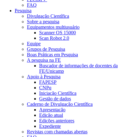
FAQ
Pesquisa
Divulgação Científica
Sobre a pesquisa
Equipamentos multiusuário
Scanner OS 15000
Scan Robot 2.0
Equipe
Grupos de Pesquisa
Boas Práticas em Pesquisa
A pesquisa na FE
Buscador de informações de docentes da
FE/Unicamp
Apoio à Pesquisa
FAPESP
CNPq
Iniciação Científica
Gestão de dados
Caderno de Divulgação Científica
Apresentação
Edição atual
Edições anteriores
Expediente
Revistas com chamadas abertas