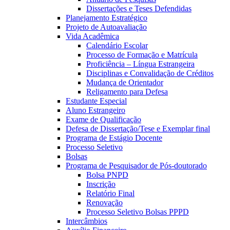
Dissertações e Teses Defendidas
Planejamento Estratégico
Projeto de Autoavaliação
Vida Acadêmica
Calendário Escolar
Processo de Formação e Matrícula
Proficiência – Língua Estrangeira
Disciplinas e Convalidação de Créditos
Mudança de Orientador
Religamento para Defesa
Estudante Especial
Aluno Estrangeiro
Exame de Qualificação
Defesa de Dissertação/Tese e Exemplar final
Programa de Estágio Docente
Processo Seletivo
Bolsas
Programa de Pesquisador de Pós-doutorado
Bolsa PNPD
Inscrição
Relatório Final
Renovação
Processo Seletivo Bolsas PPPD
Intercâmbios