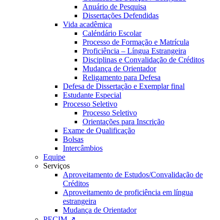
Anuário de Pesquisa
Dissertações Defendidas
Vida acadêmica
Caléndário Escolar
Processo de Formação e Matrícula
Proficiência – Língua Estrangeira
Disciplinas e Convalidação de Créditos
Mudança de Orientador
Religamento para Defesa
Defesa de Dissertação e Exemplar final
Estudante Especial
Processo Seletivo
Processo Seletivo
Orientações para Inscrição
Exame de Qualificação
Bolsas
Intercâmbios
Equipe
Serviços
Aproveitamento de Estudos/Convalidação de
Créditos
Aproveitamento de proficiência em língua
estrangeira
Mudança de Orientador
PECIM ↗