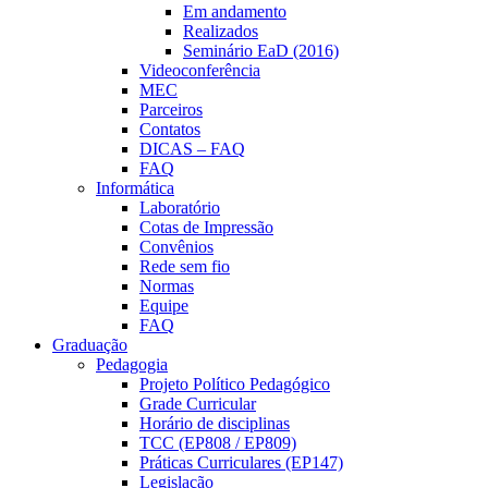
Em andamento
Realizados
Seminário EaD (2016)
Videoconferência
MEC
Parceiros
Contatos
DICAS – FAQ
FAQ
Informática
Laboratório
Cotas de Impressão
Convênios
Rede sem fio
Normas
Equipe
FAQ
Graduação
Pedagogia
Projeto Político Pedagógico
Grade Curricular
Horário de disciplinas
TCC (EP808 / EP809)
Práticas Curriculares (EP147)
Legislação