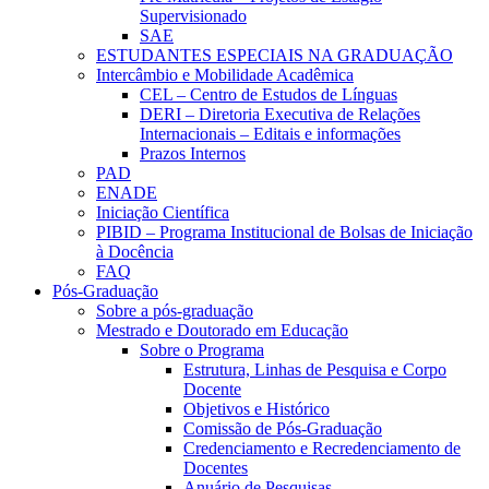
Supervisionado
SAE
ESTUDANTES ESPECIAIS NA GRADUAÇÃO
Intercâmbio e Mobilidade Acadêmica
CEL – Centro de Estudos de Línguas
DERI – Diretoria Executiva de Relações
Internacionais – Editais e informações
Prazos Internos
PAD
ENADE
Iniciação Científica
PIBID – Programa Institucional de Bolsas de Iniciação
à Docência
FAQ
Pós-Graduação
Sobre a pós-graduação
Mestrado e Doutorado em Educação
Sobre o Programa
Estrutura, Linhas de Pesquisa e Corpo
Docente
Objetivos e Histórico
Comissão de Pós-Graduação
Credenciamento e Recredenciamento de
Docentes
Anuário de Pesquisas