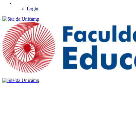
Login