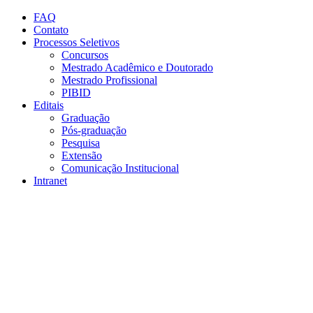
Conteúdo principal
Menu principal
Rodapé
FAQ
Contato
Processos Seletivos
Concursos
Mestrado Acadêmico e Doutorado
Mestrado Profissional
PIBID
Editais
Graduação
Pós-graduação
Pesquisa
Extensão
Comunicação Institucional
Intranet
Aumentar fonte
Diminuir fonte