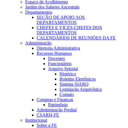
Espaço de Acolhimento
Jardim dos Saberes Ancestrais
Departamentos
SEÇÃO DE APOIO AOS
DEPARTAMENTOS
CHEFES E VICES-CHEFES DOS
DEPARTAMENTOS
CALENDÁRIOS DE REUNIÕES DA FE
Administração
Diretoria Administrativa
Recursos Humanos
Docentes
Funcionários
Arquivo Setorial
Histórico
Boletins Eletrônicos
Sistema SIARQ
Legislação Arquivística
Contato
Compras e Finanças
Patrimônio
Administração Predial
CSARH-FE
Institucional
Sobre a FE