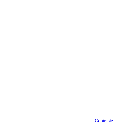
Diminuir fonte
Contraste