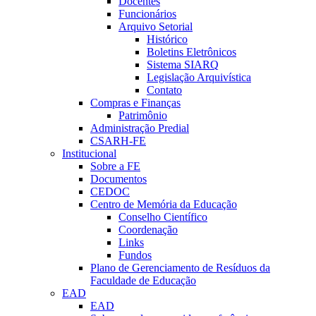
Docentes
Funcionários
Arquivo Setorial
Histórico
Boletins Eletrônicos
Sistema SIARQ
Legislação Arquivística
Contato
Compras e Finanças
Patrimônio
Administração Predial
CSARH-FE
Institucional
Sobre a FE
Documentos
CEDOC
Centro de Memória da Educação
Conselho Científico
Coordenação
Links
Fundos
Plano de Gerenciamento de Resíduos da
Faculdade de Educação
EAD
EAD