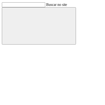
Buscar no site
Buscar
Link para o Facebook
Link para o Linkedin