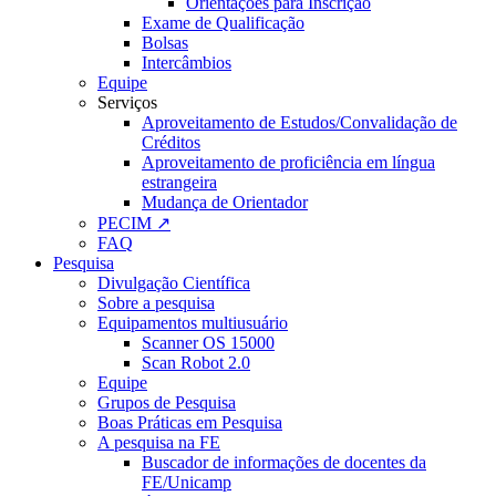
Orientações para Inscrição
Exame de Qualificação
Bolsas
Intercâmbios
Equipe
Serviços
Aproveitamento de Estudos/Convalidação de
Créditos
Aproveitamento de proficiência em língua
estrangeira
Mudança de Orientador
PECIM ↗
FAQ
Pesquisa
Divulgação Científica
Sobre a pesquisa
Equipamentos multiusuário
Scanner OS 15000
Scan Robot 2.0
Equipe
Grupos de Pesquisa
Boas Práticas em Pesquisa
A pesquisa na FE
Buscador de informações de docentes da
FE/Unicamp