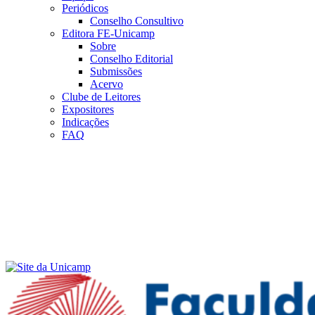
Periódicos
Conselho Consultivo
Editora FE-Unicamp
Sobre
Conselho Editorial
Submissões
Acervo
Clube de Leitores
Expositores
Indicações
FAQ
Menu