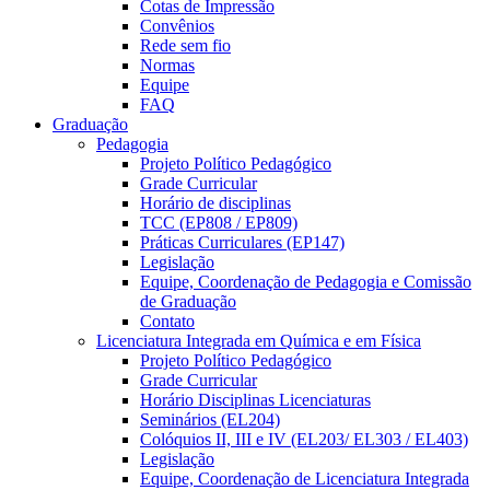
Cotas de Impressão
Convênios
Rede sem fio
Normas
Equipe
FAQ
Graduação
Pedagogia
Projeto Político Pedagógico
Grade Curricular
Horário de disciplinas
TCC (EP808 / EP809)
Práticas Curriculares (EP147)
Legislação
Equipe, Coordenação de Pedagogia e Comissão
de Graduação
Contato
Licenciatura Integrada em Química e em Física
Projeto Político Pedagógico
Grade Curricular
Horário Disciplinas Licenciaturas
Seminários (EL204)
Colóquios II, III e IV (EL203/ EL303 / EL403)
Legislação
Equipe, Coordenação de Licenciatura Integrada