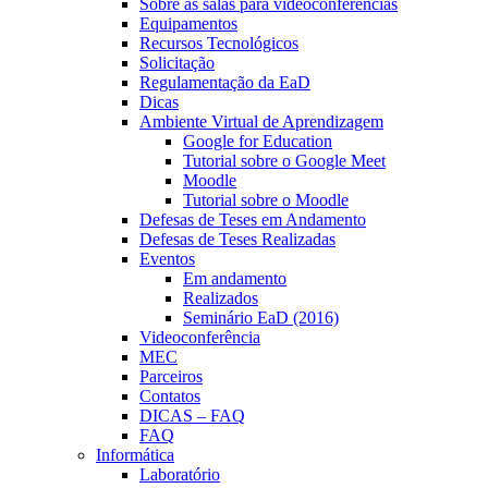
Sobre as salas para videoconferências
Equipamentos
Recursos Tecnológicos
Solicitação
Regulamentação da EaD
Dicas
Ambiente Virtual de Aprendizagem
Google for Education
Tutorial sobre o Google Meet
Moodle
Tutorial sobre o Moodle
Defesas de Teses em Andamento
Defesas de Teses Realizadas
Eventos
Em andamento
Realizados
Seminário EaD (2016)
Videoconferência
MEC
Parceiros
Contatos
DICAS – FAQ
FAQ
Informática
Laboratório