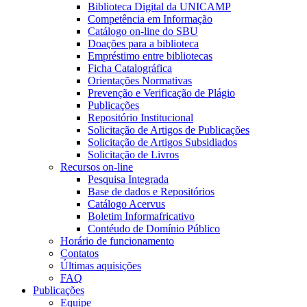
Biblioteca Digital da UNICAMP
Competência em Informação
Catálogo on-line do SBU
Doações para a biblioteca
Empréstimo entre bibliotecas
Ficha Catalográfica
Orientações Normativas
Prevenção e Verificação de Plágio
Publicações
Repositório Institucional
Solicitação de Artigos de Publicações
Solicitação de Artigos Subsidiados
Solicitação de Livros
Recursos on-line
Pesquisa Integrada
Base de dados e Repositórios
Catálogo Acervus
Boletim Informafricativo
Contéudo de Domínio Público
Horário de funcionamento
Contatos
Últimas aquisições
FAQ
Publicações
Equipe