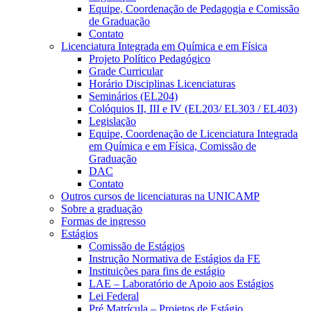
Equipe, Coordenação de Pedagogia e Comissão
de Graduação
Contato
Licenciatura Integrada em Química e em Física
Projeto Político Pedagógico
Grade Curricular
Horário Disciplinas Licenciaturas
Seminários (EL204)
Colóquios II, III e IV (EL203/ EL303 / EL403)
Legislação
Equipe, Coordenação de Licenciatura Integrada
em Química e em Física, Comissão de
Graduação
DAC
Contato
Outros cursos de licenciaturas na UNICAMP
Sobre a graduação
Formas de ingresso
Estágios
Comissão de Estágios
Instrução Normativa de Estágios da FE
Instituições para fins de estágio
LAE – Laboratório de Apoio aos Estágios
Lei Federal
Pré Matrícula – Projetos de Estágio