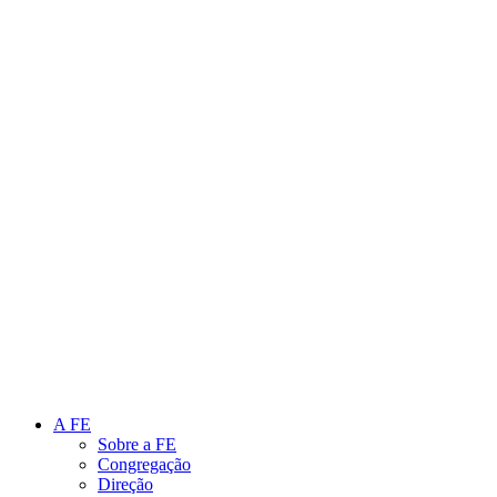
Link para o Instagram
Link para o Youtube
A FE
Sobre a FE
Congregação
Direção