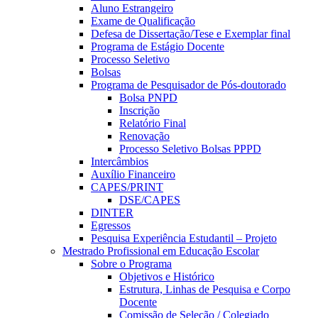
Aluno Estrangeiro
Exame de Qualificação
Defesa de Dissertação/Tese e Exemplar final
Programa de Estágio Docente
Processo Seletivo
Bolsas
Programa de Pesquisador de Pós-doutorado
Bolsa PNPD
Inscrição
Relatório Final
Renovação
Processo Seletivo Bolsas PPPD
Intercâmbios
Auxílio Financeiro
CAPES/PRINT
DSE/CAPES
DINTER
Egressos
Pesquisa Experiência Estudantil – Projeto
Mestrado Profissional em Educação Escolar
Sobre o Programa
Objetivos e Histórico
Estrutura, Linhas de Pesquisa e Corpo
Docente
Comissão de Seleção / Colegiado