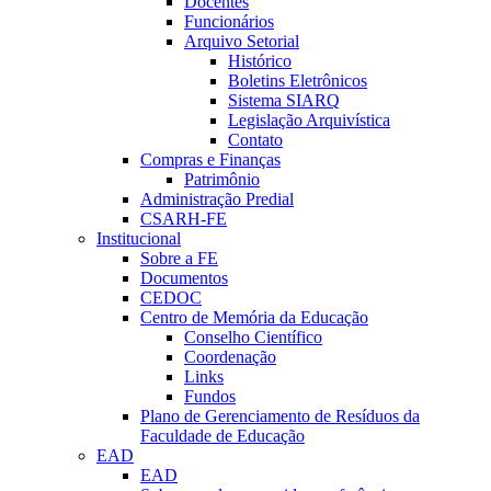
Docentes
Funcionários
Arquivo Setorial
Histórico
Boletins Eletrônicos
Sistema SIARQ
Legislação Arquivística
Contato
Compras e Finanças
Patrimônio
Administração Predial
CSARH-FE
Institucional
Sobre a FE
Documentos
CEDOC
Centro de Memória da Educação
Conselho Científico
Coordenação
Links
Fundos
Plano de Gerenciamento de Resíduos da
Faculdade de Educação
EAD
EAD