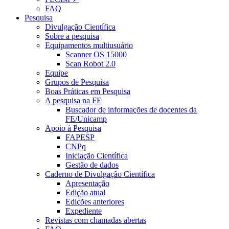
FAQ
Pesquisa
Divulgação Científica
Sobre a pesquisa
Equipamentos multiusuário
Scanner OS 15000
Scan Robot 2.0
Equipe
Grupos de Pesquisa
Boas Práticas em Pesquisa
A pesquisa na FE
Buscador de informações de docentes da
FE/Unicamp
Apoio à Pesquisa
FAPESP
CNPq
Iniciação Científica
Gestão de dados
Caderno de Divulgação Científica
Apresentação
Edição atual
Edições anteriores
Expediente
Revistas com chamadas abertas