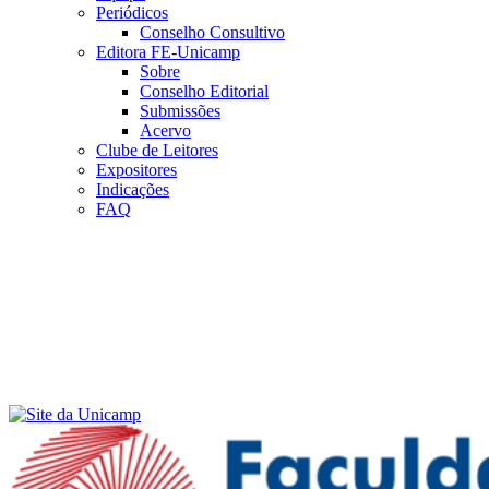
Periódicos
Conselho Consultivo
Editora FE-Unicamp
Sobre
Conselho Editorial
Submissões
Acervo
Clube de Leitores
Expositores
Indicações
FAQ
Menu