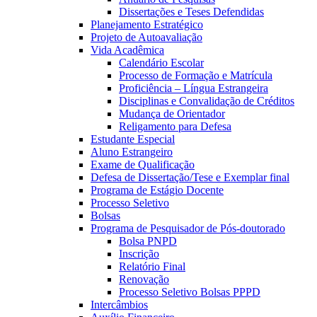
Dissertações e Teses Defendidas
Planejamento Estratégico
Projeto de Autoavaliação
Vida Acadêmica
Calendário Escolar
Processo de Formação e Matrícula
Proficiência – Língua Estrangeira
Disciplinas e Convalidação de Créditos
Mudança de Orientador
Religamento para Defesa
Estudante Especial
Aluno Estrangeiro
Exame de Qualificação
Defesa de Dissertação/Tese e Exemplar final
Programa de Estágio Docente
Processo Seletivo
Bolsas
Programa de Pesquisador de Pós-doutorado
Bolsa PNPD
Inscrição
Relatório Final
Renovação
Processo Seletivo Bolsas PPPD
Intercâmbios