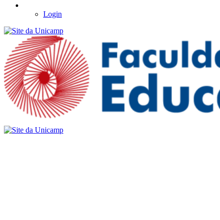
Login