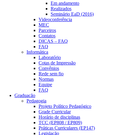
Em andamento
Realizados
Seminário EaD (2016)
Videoconferência
MEC
Parceiros
Contatos
DICAS – FAQ
FAQ
Informática
Laboratório
Cotas de Impressão
Convênios
Rede sem fio
Normas
Equipe
FAQ
Graduação
Pedagogia
Projeto Político Pedagógico
Grade Curricular
Horário de disciplinas
TCC (EP808 / EP809)
Práticas Curriculares (EP147)
Legislação