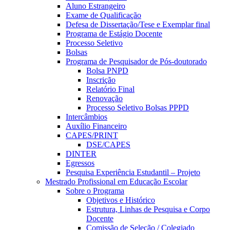
Aluno Estrangeiro
Exame de Qualificação
Defesa de Dissertação/Tese e Exemplar final
Programa de Estágio Docente
Processo Seletivo
Bolsas
Programa de Pesquisador de Pós-doutorado
Bolsa PNPD
Inscrição
Relatório Final
Renovação
Processo Seletivo Bolsas PPPD
Intercâmbios
Auxílio Financeiro
CAPES/PRINT
DSE/CAPES
DINTER
Egressos
Pesquisa Experiência Estudantil – Projeto
Mestrado Profissional em Educação Escolar
Sobre o Programa
Objetivos e Histórico
Estrutura, Linhas de Pesquisa e Corpo
Docente
Comissão de Seleção / Colegiado