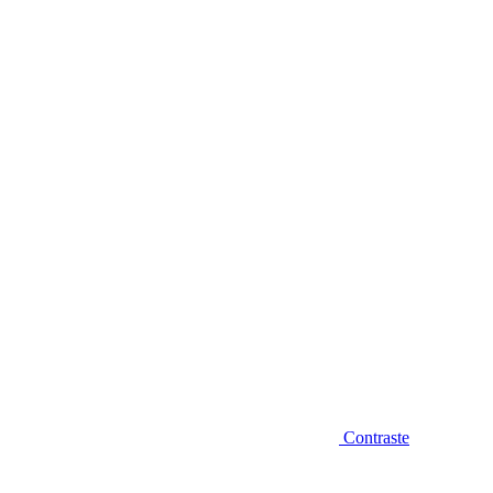
Diminuir fonte
Contraste