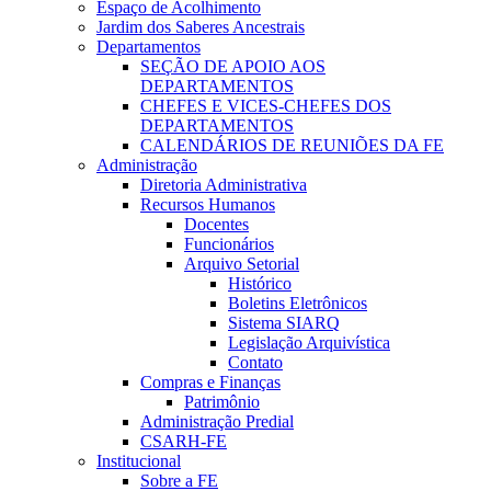
Espaço de Acolhimento
Jardim dos Saberes Ancestrais
Departamentos
SEÇÃO DE APOIO AOS
DEPARTAMENTOS
CHEFES E VICES-CHEFES DOS
DEPARTAMENTOS
CALENDÁRIOS DE REUNIÕES DA FE
Administração
Diretoria Administrativa
Recursos Humanos
Docentes
Funcionários
Arquivo Setorial
Histórico
Boletins Eletrônicos
Sistema SIARQ
Legislação Arquivística
Contato
Compras e Finanças
Patrimônio
Administração Predial
CSARH-FE
Institucional
Sobre a FE