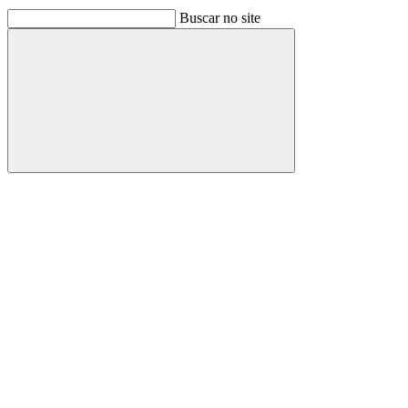
Buscar no site
Buscar
Link para o Facebook
Link para o Linkedin