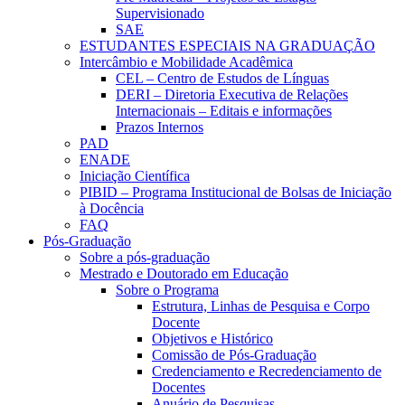
Supervisionado
SAE
ESTUDANTES ESPECIAIS NA GRADUAÇÃO
Intercâmbio e Mobilidade Acadêmica
CEL – Centro de Estudos de Línguas
DERI – Diretoria Executiva de Relações
Internacionais – Editais e informações
Prazos Internos
PAD
ENADE
Iniciação Científica
PIBID – Programa Institucional de Bolsas de Iniciação
à Docência
FAQ
Pós-Graduação
Sobre a pós-graduação
Mestrado e Doutorado em Educação
Sobre o Programa
Estrutura, Linhas de Pesquisa e Corpo
Docente
Objetivos e Histórico
Comissão de Pós-Graduação
Credenciamento e Recredenciamento de
Docentes
Anuário de Pesquisas