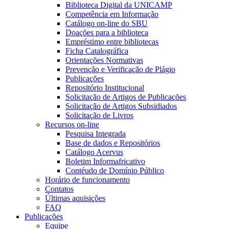
Biblioteca Digital da UNICAMP
Competência em Informação
Catálogo on-line do SBU
Doações para a biblioteca
Empréstimo entre bibliotecas
Ficha Catalográfica
Orientações Normativas
Prevenção e Verificação de Plágio
Publicações
Repositório Institucional
Solicitação de Artigos de Publicações
Solicitação de Artigos Subsidiados
Solicitação de Livros
Recursos on-line
Pesquisa Integrada
Base de dados e Repositórios
Catálogo Acervus
Boletim Informafricativo
Contéudo de Domínio Público
Horário de funcionamento
Contatos
Últimas aquisições
FAQ
Publicações
Equipe