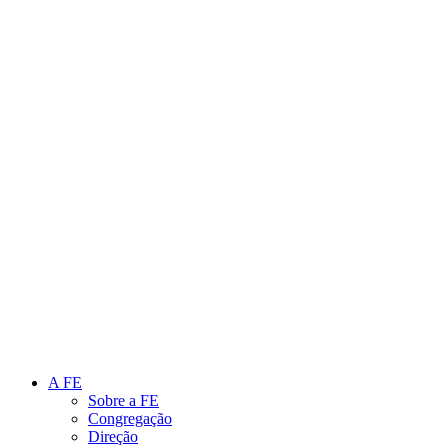
Link para o Instagram
Link para o Youtube
A FE
Sobre a FE
Congregação
Direção