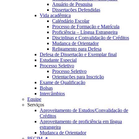
Anuário de Pesquisa
Dissertações Defendidas
Vida acadêmica
Caléndário Escolar
Processo de Formação e Matrícula
Proficiência – Língua Estrangeira
Disciplinas e Convalidação de Créditos
Mudança de Orientador
Religamento para Defesa
Defesa de Dissertação e Exemplar final
Estudante Especial
Processo Seletivo
Processo Seletivo
Orientações para Inscrição
Exame de Qualificação
Bolsas
Intercâmbios
Equipe
Serviços
Aproveitamento de Estudos/Convalidação de
Créditos
Aproveitamento de proficiência em língua
estrangeira
Mudança de Orientador
PECIM ↗