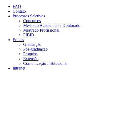
Conteúdo principal
Menu principal
Rodapé
FAQ
Contato
Processos Seletivos
Concursos
Mestrado Acadêmico e Doutorado
Mestrado Profissional
PIBID
Editais
Graduação
Pós-graduação
Pesquisa
Extensão
Comunicação Institucional
Intranet
Aumentar fonte
Diminuir fonte