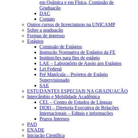
em Química e em Física, Comissão de
Graduação
DAC
Contato
Outros cursos de licenciaturas na UNICAMP
Sobre a graduação
Formas de ingresso
Estágios
Comissão de Estágios
Instrução Normativa de Estágios da FE
Instituições para fins de estágio
LAE – Laboratório de Apoio aos Estágios
Lei Federal
Pré Matrícula – Projetos de Estágio
Supervisionado
SAE
ESTUDANTES ESPECIAIS NA GRADUAÇÃO
Intercâmbio e Mobilidade Acadêmica
CEL – Centro de Estudos de Línguas
DERI – Diretoria Executiva de Relações
Internacionais – Editais e informações
Prazos Internos
PAD
ENADE
Iniciação Científica