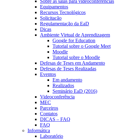
Sobre as salas para videoconferências
Equipamentos
Recursos Tecnológicos
Solicitação
Regulamentação da EaD
Dicas
Ambiente Virtual de Aprendizagem
Google for Education
Tutorial sobre o Google Meet
Moodle
Tutorial sobre o Moodle
Defesas de Teses em Andamento
Defesas de Teses Realizadas
Eventos
Em andamento
Realizados
Seminário EaD (2016)
Videoconferência
MEC
Parceiros
Contatos
DICAS – FAQ
FAQ
Informática
Laboratório