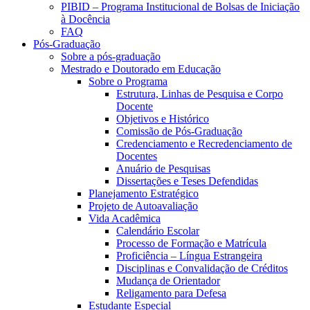
PIBID – Programa Institucional de Bolsas de Iniciação
à Docência
FAQ
Pós-Graduação
Sobre a pós-graduação
Mestrado e Doutorado em Educação
Sobre o Programa
Estrutura, Linhas de Pesquisa e Corpo
Docente
Objetivos e Histórico
Comissão de Pós-Graduação
Credenciamento e Recredenciamento de
Docentes
Anuário de Pesquisas
Dissertações e Teses Defendidas
Planejamento Estratégico
Projeto de Autoavaliação
Vida Acadêmica
Calendário Escolar
Processo de Formação e Matrícula
Proficiência – Língua Estrangeira
Disciplinas e Convalidação de Créditos
Mudança de Orientador
Religamento para Defesa
Estudante Especial