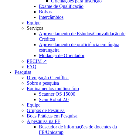
Orientações para Inscrição
Exame de Qualificação
Bolsas
Intercâmbios
Equipe
Serviços
Aproveitamento de Estudos/Convalidação de
Créditos
Aproveitamento de proficiência em língua
estrangeira
Mudança de Orientador
PECIM ↗
FAQ
Pesquisa
Divulgação Científica
Sobre a pesquisa
Equipamentos multiusuário
Scanner OS 15000
Scan Robot 2.0
Equipe
Grupos de Pesquisa
Boas Práticas em Pesquisa
A pesquisa na FE
Buscador de informações de docentes da
FE/Unicamp