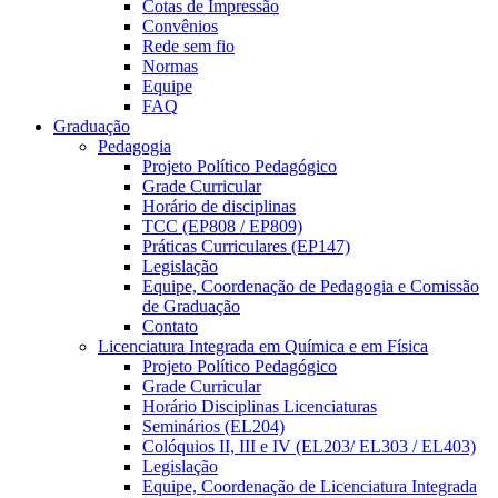
Cotas de Impressão
Convênios
Rede sem fio
Normas
Equipe
FAQ
Graduação
Pedagogia
Projeto Político Pedagógico
Grade Curricular
Horário de disciplinas
TCC (EP808 / EP809)
Práticas Curriculares (EP147)
Legislação
Equipe, Coordenação de Pedagogia e Comissão
de Graduação
Contato
Licenciatura Integrada em Química e em Física
Projeto Político Pedagógico
Grade Curricular
Horário Disciplinas Licenciaturas
Seminários (EL204)
Colóquios II, III e IV (EL203/ EL303 / EL403)
Legislação
Equipe, Coordenação de Licenciatura Integrada