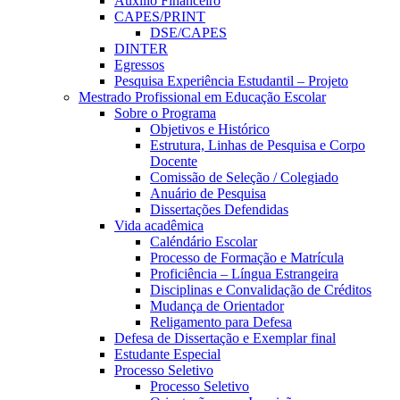
Auxílio Financeiro
CAPES/PRINT
DSE/CAPES
DINTER
Egressos
Pesquisa Experiência Estudantil – Projeto
Mestrado Profissional em Educação Escolar
Sobre o Programa
Objetivos e Histórico
Estrutura, Linhas de Pesquisa e Corpo
Docente
Comissão de Seleção / Colegiado
Anuário de Pesquisa
Dissertações Defendidas
Vida acadêmica
Caléndário Escolar
Processo de Formação e Matrícula
Proficiência – Língua Estrangeira
Disciplinas e Convalidação de Créditos
Mudança de Orientador
Religamento para Defesa
Defesa de Dissertação e Exemplar final
Estudante Especial
Processo Seletivo
Processo Seletivo