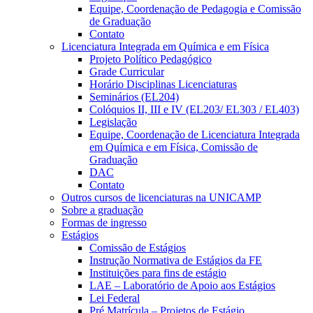
Equipe, Coordenação de Pedagogia e Comissão
de Graduação
Contato
Licenciatura Integrada em Química e em Física
Projeto Político Pedagógico
Grade Curricular
Horário Disciplinas Licenciaturas
Seminários (EL204)
Colóquios II, III e IV (EL203/ EL303 / EL403)
Legislação
Equipe, Coordenação de Licenciatura Integrada
em Química e em Física, Comissão de
Graduação
DAC
Contato
Outros cursos de licenciaturas na UNICAMP
Sobre a graduação
Formas de ingresso
Estágios
Comissão de Estágios
Instrução Normativa de Estágios da FE
Instituições para fins de estágio
LAE – Laboratório de Apoio aos Estágios
Lei Federal
Pré Matrícula – Projetos de Estágio