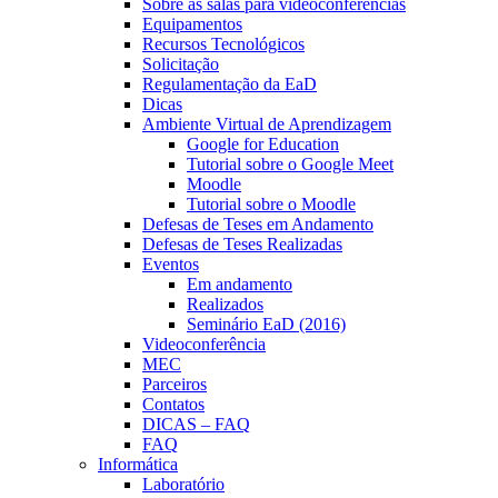
Sobre as salas para videoconferências
Equipamentos
Recursos Tecnológicos
Solicitação
Regulamentação da EaD
Dicas
Ambiente Virtual de Aprendizagem
Google for Education
Tutorial sobre o Google Meet
Moodle
Tutorial sobre o Moodle
Defesas de Teses em Andamento
Defesas de Teses Realizadas
Eventos
Em andamento
Realizados
Seminário EaD (2016)
Videoconferência
MEC
Parceiros
Contatos
DICAS – FAQ
FAQ
Informática
Laboratório