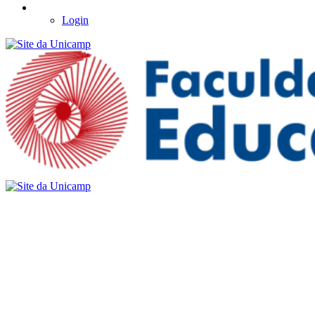
Login