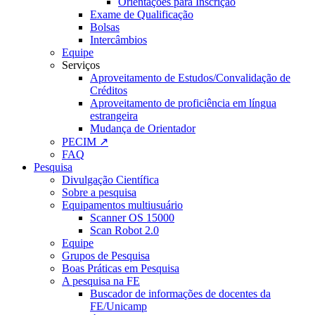
Orientações para Inscrição
Exame de Qualificação
Bolsas
Intercâmbios
Equipe
Serviços
Aproveitamento de Estudos/Convalidação de
Créditos
Aproveitamento de proficiência em língua
estrangeira
Mudança de Orientador
PECIM ↗
FAQ
Pesquisa
Divulgação Científica
Sobre a pesquisa
Equipamentos multiusuário
Scanner OS 15000
Scan Robot 2.0
Equipe
Grupos de Pesquisa
Boas Práticas em Pesquisa
A pesquisa na FE
Buscador de informações de docentes da
FE/Unicamp