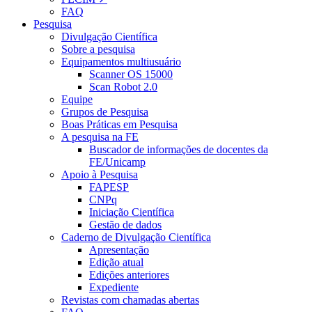
FAQ
Pesquisa
Divulgação Científica
Sobre a pesquisa
Equipamentos multiusuário
Scanner OS 15000
Scan Robot 2.0
Equipe
Grupos de Pesquisa
Boas Práticas em Pesquisa
A pesquisa na FE
Buscador de informações de docentes da
FE/Unicamp
Apoio à Pesquisa
FAPESP
CNPq
Iniciação Científica
Gestão de dados
Caderno de Divulgação Científica
Apresentação
Edição atual
Edições anteriores
Expediente
Revistas com chamadas abertas