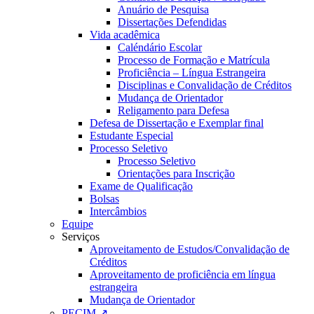
Anuário de Pesquisa
Dissertações Defendidas
Vida acadêmica
Caléndário Escolar
Processo de Formação e Matrícula
Proficiência – Língua Estrangeira
Disciplinas e Convalidação de Créditos
Mudança de Orientador
Religamento para Defesa
Defesa de Dissertação e Exemplar final
Estudante Especial
Processo Seletivo
Processo Seletivo
Orientações para Inscrição
Exame de Qualificação
Bolsas
Intercâmbios
Equipe
Serviços
Aproveitamento de Estudos/Convalidação de
Créditos
Aproveitamento de proficiência em língua
estrangeira
Mudança de Orientador
PECIM ↗