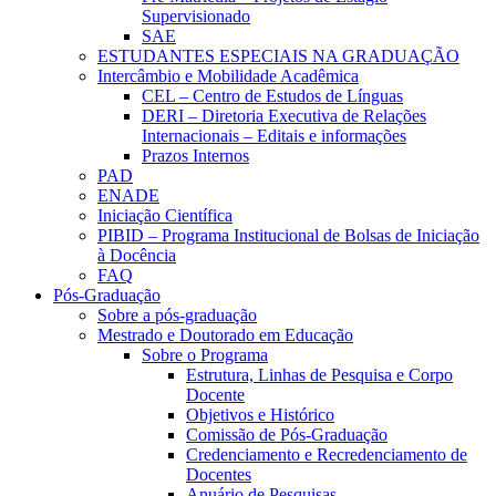
Supervisionado
SAE
ESTUDANTES ESPECIAIS NA GRADUAÇÃO
Intercâmbio e Mobilidade Acadêmica
CEL – Centro de Estudos de Línguas
DERI – Diretoria Executiva de Relações
Internacionais – Editais e informações
Prazos Internos
PAD
ENADE
Iniciação Científica
PIBID – Programa Institucional de Bolsas de Iniciação
à Docência
FAQ
Pós-Graduação
Sobre a pós-graduação
Mestrado e Doutorado em Educação
Sobre o Programa
Estrutura, Linhas de Pesquisa e Corpo
Docente
Objetivos e Histórico
Comissão de Pós-Graduação
Credenciamento e Recredenciamento de
Docentes
Anuário de Pesquisas