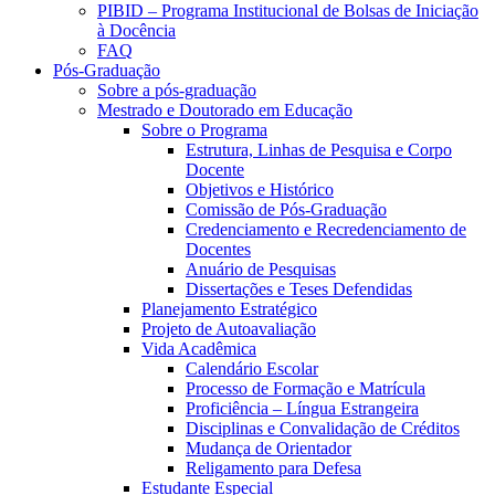
PIBID – Programa Institucional de Bolsas de Iniciação
à Docência
FAQ
Pós-Graduação
Sobre a pós-graduação
Mestrado e Doutorado em Educação
Sobre o Programa
Estrutura, Linhas de Pesquisa e Corpo
Docente
Objetivos e Histórico
Comissão de Pós-Graduação
Credenciamento e Recredenciamento de
Docentes
Anuário de Pesquisas
Dissertações e Teses Defendidas
Planejamento Estratégico
Projeto de Autoavaliação
Vida Acadêmica
Calendário Escolar
Processo de Formação e Matrícula
Proficiência – Língua Estrangeira
Disciplinas e Convalidação de Créditos
Mudança de Orientador
Religamento para Defesa
Estudante Especial