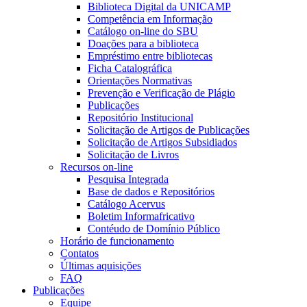
Biblioteca Digital da UNICAMP
Competência em Informação
Catálogo on-line do SBU
Doações para a biblioteca
Empréstimo entre bibliotecas
Ficha Catalográfica
Orientações Normativas
Prevenção e Verificação de Plágio
Publicações
Repositório Institucional
Solicitação de Artigos de Publicações
Solicitação de Artigos Subsidiados
Solicitação de Livros
Recursos on-line
Pesquisa Integrada
Base de dados e Repositórios
Catálogo Acervus
Boletim Informafricativo
Contéudo de Domínio Público
Horário de funcionamento
Contatos
Últimas aquisições
FAQ
Publicações
Equipe