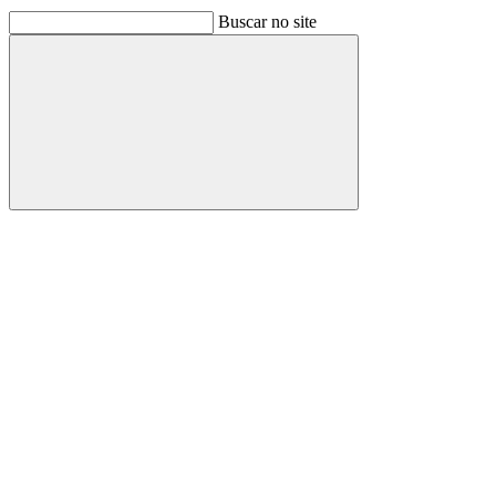
Buscar no site
Buscar
Link para o Facebook
Link para o Linkedin