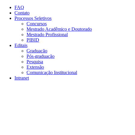
Conteúdo principal
Menu principal
Rodapé
FAQ
Contato
Processos Seletivos
Concursos
Mestrado Acadêmico e Doutorado
Mestrado Profissional
PIBID
Editais
Graduação
Pós-graduação
Pesquisa
Extensão
Comunicação Institucional
Intranet
Aumentar fonte
Diminuir fonte