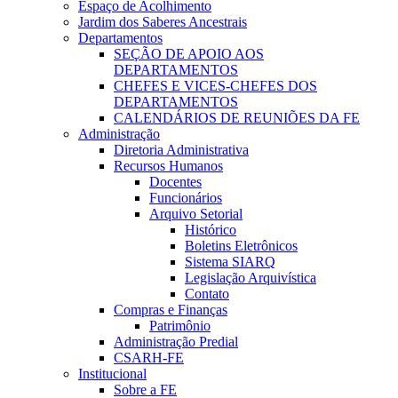
Espaço de Acolhimento
Jardim dos Saberes Ancestrais
Departamentos
SEÇÃO DE APOIO AOS
DEPARTAMENTOS
CHEFES E VICES-CHEFES DOS
DEPARTAMENTOS
CALENDÁRIOS DE REUNIÕES DA FE
Administração
Diretoria Administrativa
Recursos Humanos
Docentes
Funcionários
Arquivo Setorial
Histórico
Boletins Eletrônicos
Sistema SIARQ
Legislação Arquivística
Contato
Compras e Finanças
Patrimônio
Administração Predial
CSARH-FE
Institucional
Sobre a FE