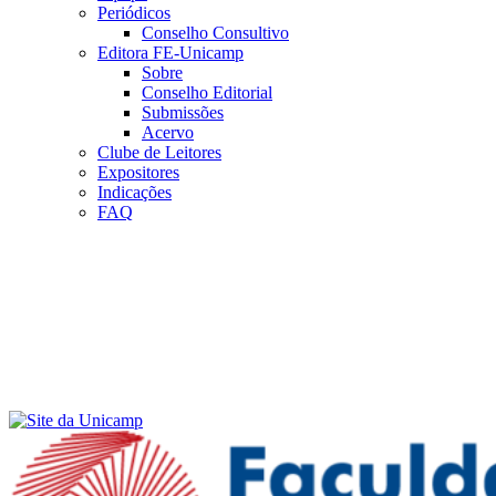
Periódicos
Conselho Consultivo
Editora FE-Unicamp
Sobre
Conselho Editorial
Submissões
Acervo
Clube de Leitores
Expositores
Indicações
FAQ
Menu