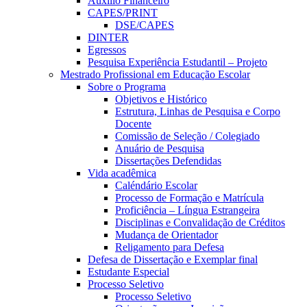
Auxílio Financeiro
CAPES/PRINT
DSE/CAPES
DINTER
Egressos
Pesquisa Experiência Estudantil – Projeto
Mestrado Profissional em Educação Escolar
Sobre o Programa
Objetivos e Histórico
Estrutura, Linhas de Pesquisa e Corpo
Docente
Comissão de Seleção / Colegiado
Anuário de Pesquisa
Dissertações Defendidas
Vida acadêmica
Caléndário Escolar
Processo de Formação e Matrícula
Proficiência – Língua Estrangeira
Disciplinas e Convalidação de Créditos
Mudança de Orientador
Religamento para Defesa
Defesa de Dissertação e Exemplar final
Estudante Especial
Processo Seletivo
Processo Seletivo