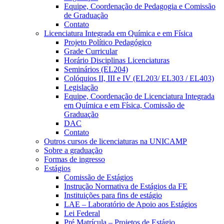
Equipe, Coordenação de Pedagogia e Comissão
de Graduação
Contato
Licenciatura Integrada em Química e em Física
Projeto Político Pedagógico
Grade Curricular
Horário Disciplinas Licenciaturas
Seminários (EL204)
Colóquios II, III e IV (EL203/ EL303 / EL403)
Legislação
Equipe, Coordenação de Licenciatura Integrada
em Química e em Física, Comissão de
Graduação
DAC
Contato
Outros cursos de licenciaturas na UNICAMP
Sobre a graduação
Formas de ingresso
Estágios
Comissão de Estágios
Instrução Normativa de Estágios da FE
Instituições para fins de estágio
LAE – Laboratório de Apoio aos Estágios
Lei Federal
Pré Matrícula – Projetos de Estágio