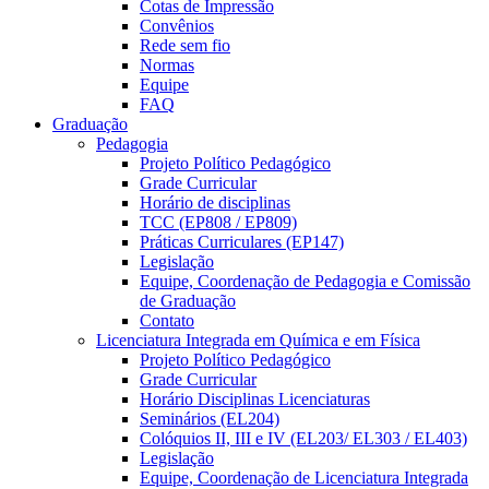
Cotas de Impressão
Convênios
Rede sem fio
Normas
Equipe
FAQ
Graduação
Pedagogia
Projeto Político Pedagógico
Grade Curricular
Horário de disciplinas
TCC (EP808 / EP809)
Práticas Curriculares (EP147)
Legislação
Equipe, Coordenação de Pedagogia e Comissão
de Graduação
Contato
Licenciatura Integrada em Química e em Física
Projeto Político Pedagógico
Grade Curricular
Horário Disciplinas Licenciaturas
Seminários (EL204)
Colóquios II, III e IV (EL203/ EL303 / EL403)
Legislação
Equipe, Coordenação de Licenciatura Integrada