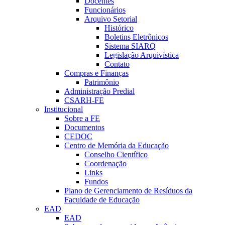
Docentes
Funcionários
Arquivo Setorial
Histórico
Boletins Eletrônicos
Sistema SIARQ
Legislação Arquivística
Contato
Compras e Finanças
Patrimônio
Administração Predial
CSARH-FE
Institucional
Sobre a FE
Documentos
CEDOC
Centro de Memória da Educação
Conselho Científico
Coordenação
Links
Fundos
Plano de Gerenciamento de Resíduos da
Faculdade de Educação
EAD
EAD