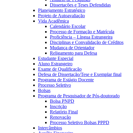
Dissertações e Teses Defendidas
Planejamento Estratégico
Projeto de Autoavaliação
Vida Acadêmica
Calendário Escolar
Processo de Formação e Matrícula
Proficiência – Língua Estrangeira
Disciplinas e Convalidação de Créditos
Mudança de Orientador
Religamento para Defesa
Estudante Especial
Aluno Estrangeiro
Exame de Qualificação
Defesa de Dissertação/Tese e Exemplar final
Programa de Estágio Docente
Processo Seletivo
Bolsas
Programa de Pesquisador de Pós-doutorado
Bolsa PNPD
Inscrição
Relatório Final
Renovação
Processo Seletivo Bolsas PPPD
Intercâmbios