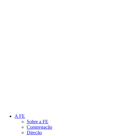
Link para o Instagram
Link para o Youtube
A FE
Sobre a FE
Congregação
Direção