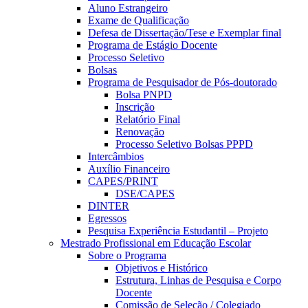
Aluno Estrangeiro
Exame de Qualificação
Defesa de Dissertação/Tese e Exemplar final
Programa de Estágio Docente
Processo Seletivo
Bolsas
Programa de Pesquisador de Pós-doutorado
Bolsa PNPD
Inscrição
Relatório Final
Renovação
Processo Seletivo Bolsas PPPD
Intercâmbios
Auxílio Financeiro
CAPES/PRINT
DSE/CAPES
DINTER
Egressos
Pesquisa Experiência Estudantil – Projeto
Mestrado Profissional em Educação Escolar
Sobre o Programa
Objetivos e Histórico
Estrutura, Linhas de Pesquisa e Corpo
Docente
Comissão de Seleção / Colegiado