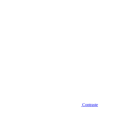
Diminuir fonte
Contraste