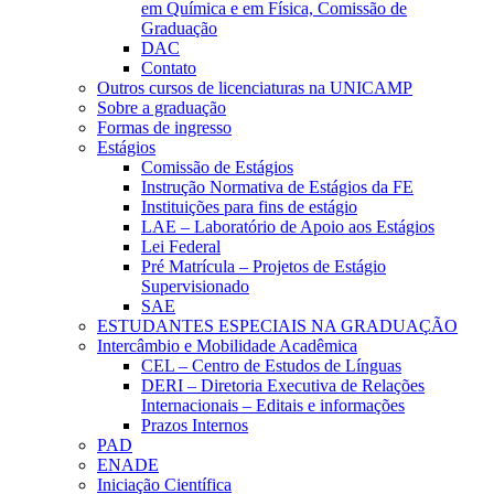
em Química e em Física, Comissão de
Graduação
DAC
Contato
Outros cursos de licenciaturas na UNICAMP
Sobre a graduação
Formas de ingresso
Estágios
Comissão de Estágios
Instrução Normativa de Estágios da FE
Instituições para fins de estágio
LAE – Laboratório de Apoio aos Estágios
Lei Federal
Pré Matrícula – Projetos de Estágio
Supervisionado
SAE
ESTUDANTES ESPECIAIS NA GRADUAÇÃO
Intercâmbio e Mobilidade Acadêmica
CEL – Centro de Estudos de Línguas
DERI – Diretoria Executiva de Relações
Internacionais – Editais e informações
Prazos Internos
PAD
ENADE
Iniciação Científica