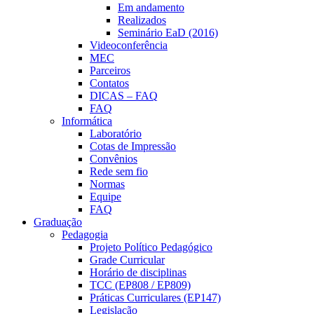
Em andamento
Realizados
Seminário EaD (2016)
Videoconferência
MEC
Parceiros
Contatos
DICAS – FAQ
FAQ
Informática
Laboratório
Cotas de Impressão
Convênios
Rede sem fio
Normas
Equipe
FAQ
Graduação
Pedagogia
Projeto Político Pedagógico
Grade Curricular
Horário de disciplinas
TCC (EP808 / EP809)
Práticas Curriculares (EP147)
Legislação