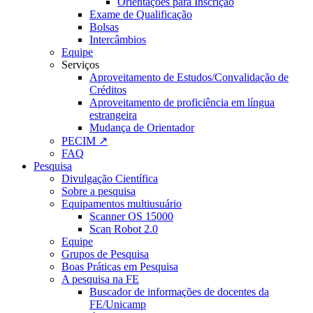
Orientações para Inscrição
Exame de Qualificação
Bolsas
Intercâmbios
Equipe
Serviços
Aproveitamento de Estudos/Convalidação de
Créditos
Aproveitamento de proficiência em língua
estrangeira
Mudança de Orientador
PECIM ↗
FAQ
Pesquisa
Divulgação Científica
Sobre a pesquisa
Equipamentos multiusuário
Scanner OS 15000
Scan Robot 2.0
Equipe
Grupos de Pesquisa
Boas Práticas em Pesquisa
A pesquisa na FE
Buscador de informações de docentes da
FE/Unicamp