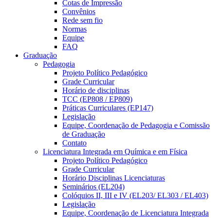
Cotas de Impressão
Convênios
Rede sem fio
Normas
Equipe
FAQ
Graduação
Pedagogia
Projeto Político Pedagógico
Grade Curricular
Horário de disciplinas
TCC (EP808 / EP809)
Práticas Curriculares (EP147)
Legislação
Equipe, Coordenação de Pedagogia e Comissão
de Graduação
Contato
Licenciatura Integrada em Química e em Física
Projeto Político Pedagógico
Grade Curricular
Horário Disciplinas Licenciaturas
Seminários (EL204)
Colóquios II, III e IV (EL203/ EL303 / EL403)
Legislação
Equipe, Coordenação de Licenciatura Integrada