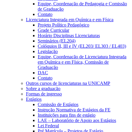
Equipe, Coordenação de Pedagogia e Comissão
de Graduação
Contato
Licenciatura Integrada em Química e em Física
Projeto Político Pedagógico
Grade Curricular
Horário Disciplinas Licenciaturas
Seminários (EL204)
Colóquios II, III e IV (EL203/ EL303 / EL403)
Legislação
Equipe, Coordenação de Licenciatura Integrada
em Química e em Física, Comissão de
Graduação
DAC
Contato
Outros cursos de licenciaturas na UNICAMP
Sobre a graduação
Formas de ingresso
Estágios
Comissão de Estágios
Instrução Normativa de Estágios da FE
Instituições para fins de estágio
LAE – Laboratório de Apoio aos Estágios
Lei Federal
Pré Matrícula – Projetos de Estágio