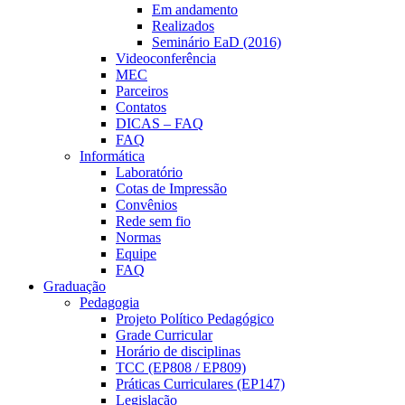
Em andamento
Realizados
Seminário EaD (2016)
Videoconferência
MEC
Parceiros
Contatos
DICAS – FAQ
FAQ
Informática
Laboratório
Cotas de Impressão
Convênios
Rede sem fio
Normas
Equipe
FAQ
Graduação
Pedagogia
Projeto Político Pedagógico
Grade Curricular
Horário de disciplinas
TCC (EP808 / EP809)
Práticas Curriculares (EP147)
Legislação