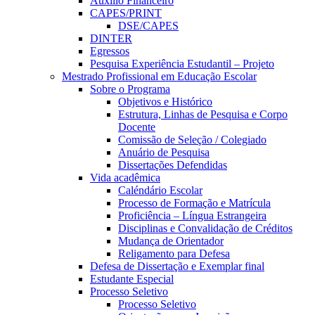
Auxílio Financeiro
CAPES/PRINT
DSE/CAPES
DINTER
Egressos
Pesquisa Experiência Estudantil – Projeto
Mestrado Profissional em Educação Escolar
Sobre o Programa
Objetivos e Histórico
Estrutura, Linhas de Pesquisa e Corpo
Docente
Comissão de Seleção / Colegiado
Anuário de Pesquisa
Dissertações Defendidas
Vida acadêmica
Caléndário Escolar
Processo de Formação e Matrícula
Proficiência – Língua Estrangeira
Disciplinas e Convalidação de Créditos
Mudança de Orientador
Religamento para Defesa
Defesa de Dissertação e Exemplar final
Estudante Especial
Processo Seletivo
Processo Seletivo