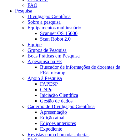
FAQ
Pesquisa
Divulgação Científica
Sobre a pesquisa
Equipamentos multiusuário
Scanner OS 15000
Scan Robot 2.0
Equipe
Grupos de Pesquisa
Boas Práticas em Pesquisa
A pesquisa na FE
Buscador de informações de docentes da
FE/Unicamp
Apoio à Pesquisa
FAPESP
CNPq
Iniciação Científica
Gestão de dados
Caderno de Divulgação Científica
Apresentação
Edição atual
Edições anteriores
Expediente
Revistas com chamadas abertas