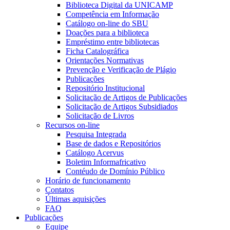
Biblioteca Digital da UNICAMP
Competência em Informação
Catálogo on-line do SBU
Doações para a biblioteca
Empréstimo entre bibliotecas
Ficha Catalográfica
Orientações Normativas
Prevenção e Verificação de Plágio
Publicações
Repositório Institucional
Solicitação de Artigos de Publicações
Solicitação de Artigos Subsidiados
Solicitação de Livros
Recursos on-line
Pesquisa Integrada
Base de dados e Repositórios
Catálogo Acervus
Boletim Informafricativo
Contéudo de Domínio Público
Horário de funcionamento
Contatos
Últimas aquisições
FAQ
Publicações
Equipe