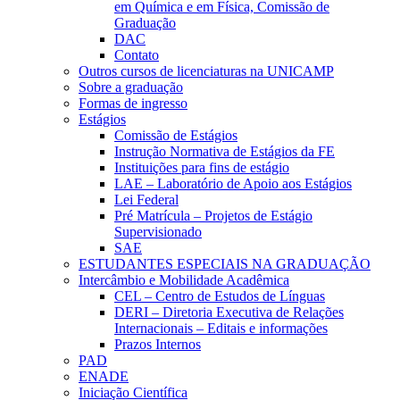
em Química e em Física, Comissão de
Graduação
DAC
Contato
Outros cursos de licenciaturas na UNICAMP
Sobre a graduação
Formas de ingresso
Estágios
Comissão de Estágios
Instrução Normativa de Estágios da FE
Instituições para fins de estágio
LAE – Laboratório de Apoio aos Estágios
Lei Federal
Pré Matrícula – Projetos de Estágio
Supervisionado
SAE
ESTUDANTES ESPECIAIS NA GRADUAÇÃO
Intercâmbio e Mobilidade Acadêmica
CEL – Centro de Estudos de Línguas
DERI – Diretoria Executiva de Relações
Internacionais – Editais e informações
Prazos Internos
PAD
ENADE
Iniciação Científica