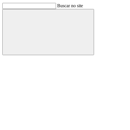
Buscar no site
Buscar
Link para o Facebook
Link para o Linkedin