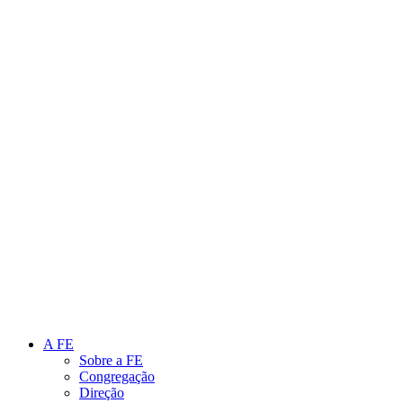
Link para o Instagram
Link para o Youtube
A FE
Sobre a FE
Congregação
Direção