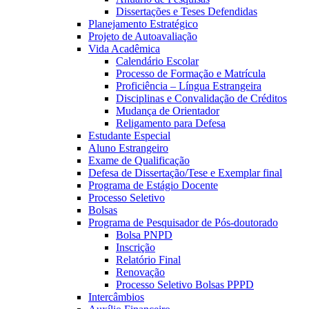
Dissertações e Teses Defendidas
Planejamento Estratégico
Projeto de Autoavaliação
Vida Acadêmica
Calendário Escolar
Processo de Formação e Matrícula
Proficiência – Língua Estrangeira
Disciplinas e Convalidação de Créditos
Mudança de Orientador
Religamento para Defesa
Estudante Especial
Aluno Estrangeiro
Exame de Qualificação
Defesa de Dissertação/Tese e Exemplar final
Programa de Estágio Docente
Processo Seletivo
Bolsas
Programa de Pesquisador de Pós-doutorado
Bolsa PNPD
Inscrição
Relatório Final
Renovação
Processo Seletivo Bolsas PPPD
Intercâmbios