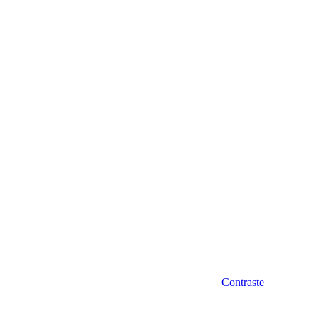
Diminuir fonte
Contraste