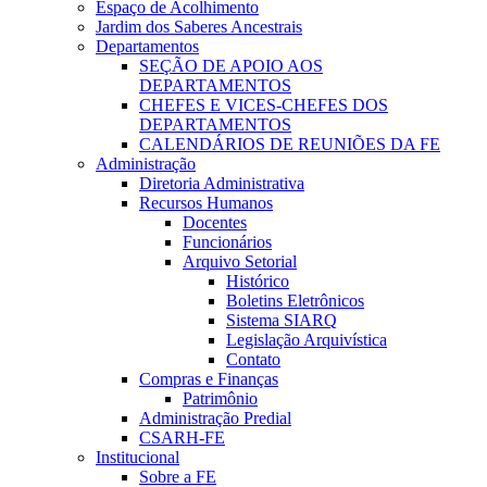
Espaço de Acolhimento
Jardim dos Saberes Ancestrais
Departamentos
SEÇÃO DE APOIO AOS
DEPARTAMENTOS
CHEFES E VICES-CHEFES DOS
DEPARTAMENTOS
CALENDÁRIOS DE REUNIÕES DA FE
Administração
Diretoria Administrativa
Recursos Humanos
Docentes
Funcionários
Arquivo Setorial
Histórico
Boletins Eletrônicos
Sistema SIARQ
Legislação Arquivística
Contato
Compras e Finanças
Patrimônio
Administração Predial
CSARH-FE
Institucional
Sobre a FE