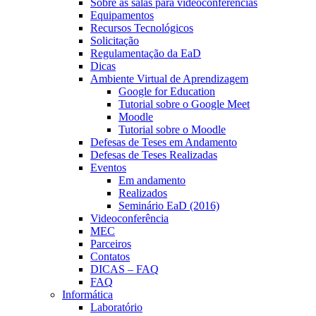
Sobre as salas para videoconferências
Equipamentos
Recursos Tecnológicos
Solicitação
Regulamentação da EaD
Dicas
Ambiente Virtual de Aprendizagem
Google for Education
Tutorial sobre o Google Meet
Moodle
Tutorial sobre o Moodle
Defesas de Teses em Andamento
Defesas de Teses Realizadas
Eventos
Em andamento
Realizados
Seminário EaD (2016)
Videoconferência
MEC
Parceiros
Contatos
DICAS – FAQ
FAQ
Informática
Laboratório