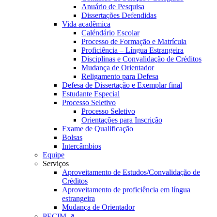
Anuário de Pesquisa
Dissertações Defendidas
Vida acadêmica
Caléndário Escolar
Processo de Formação e Matrícula
Proficiência – Língua Estrangeira
Disciplinas e Convalidação de Créditos
Mudança de Orientador
Religamento para Defesa
Defesa de Dissertação e Exemplar final
Estudante Especial
Processo Seletivo
Processo Seletivo
Orientações para Inscrição
Exame de Qualificação
Bolsas
Intercâmbios
Equipe
Serviços
Aproveitamento de Estudos/Convalidação de
Créditos
Aproveitamento de proficiência em língua
estrangeira
Mudança de Orientador
PECIM ↗