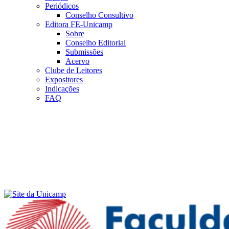
Periódicos
Conselho Consultivo
Editora FE-Unicamp
Sobre
Conselho Editorial
Submissões
Acervo
Clube de Leitores
Expositores
Indicações
FAQ
Menu