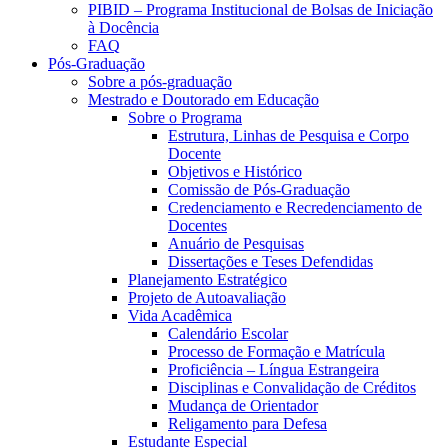
PIBID – Programa Institucional de Bolsas de Iniciação
à Docência
FAQ
Pós-Graduação
Sobre a pós-graduação
Mestrado e Doutorado em Educação
Sobre o Programa
Estrutura, Linhas de Pesquisa e Corpo
Docente
Objetivos e Histórico
Comissão de Pós-Graduação
Credenciamento e Recredenciamento de
Docentes
Anuário de Pesquisas
Dissertações e Teses Defendidas
Planejamento Estratégico
Projeto de Autoavaliação
Vida Acadêmica
Calendário Escolar
Processo de Formação e Matrícula
Proficiência – Língua Estrangeira
Disciplinas e Convalidação de Créditos
Mudança de Orientador
Religamento para Defesa
Estudante Especial