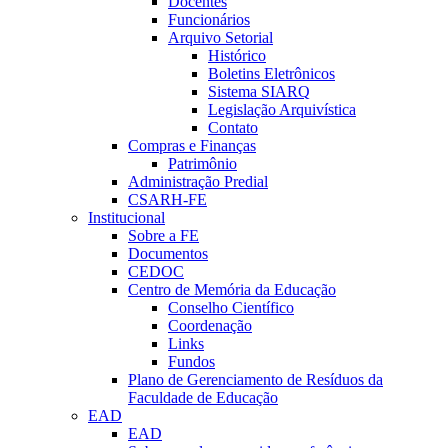
Docentes
Funcionários
Arquivo Setorial
Histórico
Boletins Eletrônicos
Sistema SIARQ
Legislação Arquivística
Contato
Compras e Finanças
Patrimônio
Administração Predial
CSARH-FE
Institucional
Sobre a FE
Documentos
CEDOC
Centro de Memória da Educação
Conselho Científico
Coordenação
Links
Fundos
Plano de Gerenciamento de Resíduos da
Faculdade de Educação
EAD
EAD