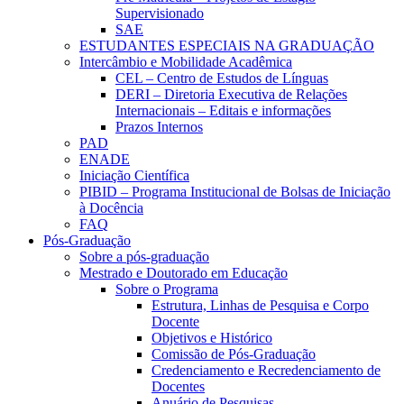
Supervisionado
SAE
ESTUDANTES ESPECIAIS NA GRADUAÇÃO
Intercâmbio e Mobilidade Acadêmica
CEL – Centro de Estudos de Línguas
DERI – Diretoria Executiva de Relações
Internacionais – Editais e informações
Prazos Internos
PAD
ENADE
Iniciação Científica
PIBID – Programa Institucional de Bolsas de Iniciação
à Docência
FAQ
Pós-Graduação
Sobre a pós-graduação
Mestrado e Doutorado em Educação
Sobre o Programa
Estrutura, Linhas de Pesquisa e Corpo
Docente
Objetivos e Histórico
Comissão de Pós-Graduação
Credenciamento e Recredenciamento de
Docentes
Anuário de Pesquisas