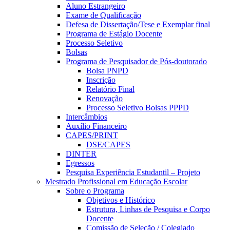
Aluno Estrangeiro
Exame de Qualificação
Defesa de Dissertação/Tese e Exemplar final
Programa de Estágio Docente
Processo Seletivo
Bolsas
Programa de Pesquisador de Pós-doutorado
Bolsa PNPD
Inscrição
Relatório Final
Renovação
Processo Seletivo Bolsas PPPD
Intercâmbios
Auxílio Financeiro
CAPES/PRINT
DSE/CAPES
DINTER
Egressos
Pesquisa Experiência Estudantil – Projeto
Mestrado Profissional em Educação Escolar
Sobre o Programa
Objetivos e Histórico
Estrutura, Linhas de Pesquisa e Corpo
Docente
Comissão de Seleção / Colegiado