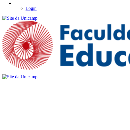
Login