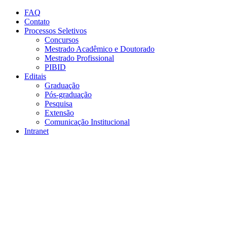
Conteúdo principal
Menu principal
Rodapé
FAQ
Contato
Processos Seletivos
Concursos
Mestrado Acadêmico e Doutorado
Mestrado Profissional
PIBID
Editais
Graduação
Pós-graduação
Pesquisa
Extensão
Comunicação Institucional
Intranet
Aumentar fonte
Diminuir fonte