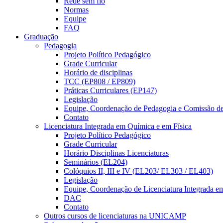
Rede sem fio
Normas
Equipe
FAQ
Graduação
Pedagogia
Projeto Político Pedagógico
Grade Curricular
Horário de disciplinas
TCC (EP808 / EP809)
Práticas Curriculares (EP147)
Legislação
Equipe, Coordenação de Pedagogia e Comissão d
Contato
Licenciatura Integrada em Química e em Física
Projeto Político Pedagógico
Grade Curricular
Horário Disciplinas Licenciaturas
Seminários (EL204)
Colóquios II, III e IV (EL203/ EL303 / EL403)
Legislação
Equipe, Coordenação de Licenciatura Integrada e
DAC
Contato
Outros cursos de licenciaturas na UNICAMP