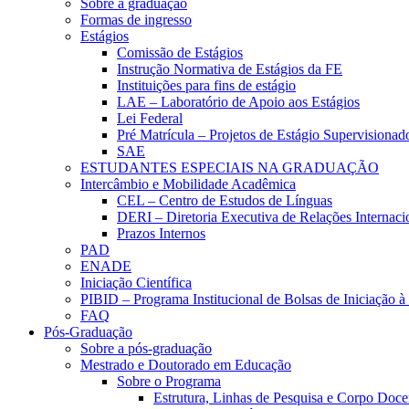
Sobre a graduação
Formas de ingresso
Estágios
Comissão de Estágios
Instrução Normativa de Estágios da FE
Instituições para fins de estágio
LAE – Laboratório de Apoio aos Estágios
Lei Federal
Pré Matrícula – Projetos de Estágio Supervisionad
SAE
ESTUDANTES ESPECIAIS NA GRADUAÇÃO
Intercâmbio e Mobilidade Acadêmica
CEL – Centro de Estudos de Línguas
DERI – Diretoria Executiva de Relações Internacio
Prazos Internos
PAD
ENADE
Iniciação Científica
PIBID – Programa Institucional de Bolsas de Iniciação 
FAQ
Pós-Graduação
Sobre a pós-graduação
Mestrado e Doutorado em Educação
Sobre o Programa
Estrutura, Linhas de Pesquisa e Corpo Doce