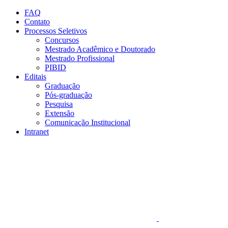
Conteúdo principal
Menu principal
Rodapé
FAQ
Contato
Processos Seletivos
Concursos
Mestrado Acadêmico e Doutorado
Mestrado Profissional
PIBID
Editais
Graduação
Pós-graduação
Pesquisa
Extensão
Comunicação Institucional
Intranet
Aumentar fonte