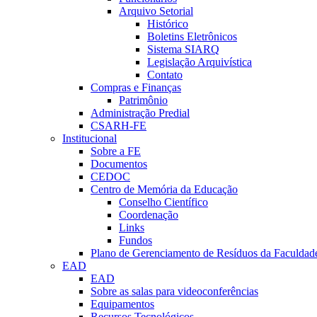
Arquivo Setorial
Histórico
Boletins Eletrônicos
Sistema SIARQ
Legislação Arquivística
Contato
Compras e Finanças
Patrimônio
Administração Predial
CSARH-FE
Institucional
Sobre a FE
Documentos
CEDOC
Centro de Memória da Educação
Conselho Científico
Coordenação
Links
Fundos
Plano de Gerenciamento de Resíduos da Faculdad
EAD
EAD
Sobre as salas para videoconferências
Equipamentos
Recursos Tecnológicos