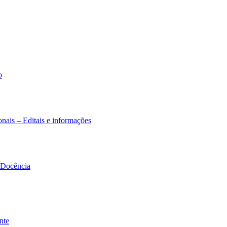
o
nais – Editais e informações
à Docência
nte