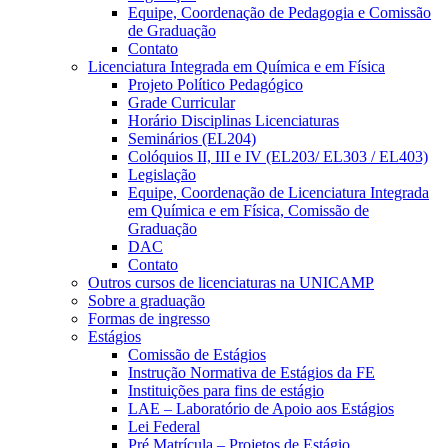
Equipe, Coordenação de Pedagogia e Comissão
de Graduação
Contato
Licenciatura Integrada em Química e em Física
Projeto Político Pedagógico
Grade Curricular
Horário Disciplinas Licenciaturas
Seminários (EL204)
Colóquios II, III e IV (EL203/ EL303 / EL403)
Legislação
Equipe, Coordenação de Licenciatura Integrada
em Química e em Física, Comissão de
Graduação
DAC
Contato
Outros cursos de licenciaturas na UNICAMP
Sobre a graduação
Formas de ingresso
Estágios
Comissão de Estágios
Instrução Normativa de Estágios da FE
Instituições para fins de estágio
LAE – Laboratório de Apoio aos Estágios
Lei Federal
Pré Matrícula – Projetos de Estágio