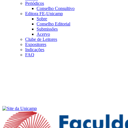
Periódicos
Conselho Consultivo
Editora FE-Unicamp
Sobre
Conselho Editorial
Submissões
Acervo
Clube de Leitores
Expositores
Indicações
FAQ
Menu