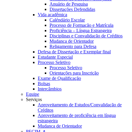
Anuário de Pesquisa
Dissertações Defendidas
Vida acadêmica
Caléndário Escolar
Processo de Formação e Matrícula
Proficiência – Língua Estrangeira
Disciplinas e Convalidação de Créditos
Mudança de Orientador
Religamento para Defesa
Defesa de Dissertação e Exemplar final
Estudante Especial
Processo Seletivo
Processo Seletivo
Orientações para Inscrição
Exame de Qualificação
Bolsas
Intercâmbios
Equipe
Serviços
Aproveitamento de Estudos/Convalidação de
Créditos
Aproveitamento de proficiência em língua
estrangeira
Mudança de Orientador
PECIM ↗