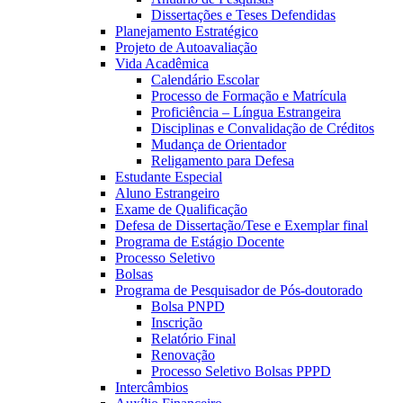
Dissertações e Teses Defendidas
Planejamento Estratégico
Projeto de Autoavaliação
Vida Acadêmica
Calendário Escolar
Processo de Formação e Matrícula
Proficiência – Língua Estrangeira
Disciplinas e Convalidação de Créditos
Mudança de Orientador
Religamento para Defesa
Estudante Especial
Aluno Estrangeiro
Exame de Qualificação
Defesa de Dissertação/Tese e Exemplar final
Programa de Estágio Docente
Processo Seletivo
Bolsas
Programa de Pesquisador de Pós-doutorado
Bolsa PNPD
Inscrição
Relatório Final
Renovação
Processo Seletivo Bolsas PPPD
Intercâmbios