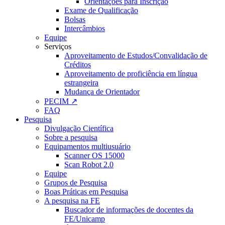
Orientações para Inscrição
Exame de Qualificação
Bolsas
Intercâmbios
Equipe
Serviços
Aproveitamento de Estudos/Convalidação de
Créditos
Aproveitamento de proficiência em língua
estrangeira
Mudança de Orientador
PECIM ↗
FAQ
Pesquisa
Divulgação Científica
Sobre a pesquisa
Equipamentos multiusuário
Scanner OS 15000
Scan Robot 2.0
Equipe
Grupos de Pesquisa
Boas Práticas em Pesquisa
A pesquisa na FE
Buscador de informações de docentes da
FE/Unicamp