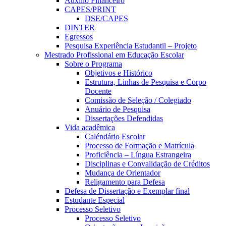
Auxílio Financeiro
CAPES/PRINT
DSE/CAPES
DINTER
Egressos
Pesquisa Experiência Estudantil – Projeto
Mestrado Profissional em Educação Escolar
Sobre o Programa
Objetivos e Histórico
Estrutura, Linhas de Pesquisa e Corpo
Docente
Comissão de Seleção / Colegiado
Anuário de Pesquisa
Dissertações Defendidas
Vida acadêmica
Caléndário Escolar
Processo de Formação e Matrícula
Proficiência – Língua Estrangeira
Disciplinas e Convalidação de Créditos
Mudança de Orientador
Religamento para Defesa
Defesa de Dissertação e Exemplar final
Estudante Especial
Processo Seletivo
Processo Seletivo