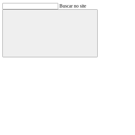
Buscar no site
Buscar
Link para o Facebook
Link para o Linkedin