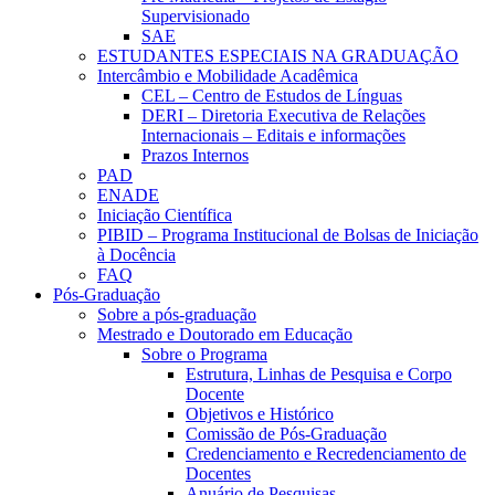
Supervisionado
SAE
ESTUDANTES ESPECIAIS NA GRADUAÇÃO
Intercâmbio e Mobilidade Acadêmica
CEL – Centro de Estudos de Línguas
DERI – Diretoria Executiva de Relações
Internacionais – Editais e informações
Prazos Internos
PAD
ENADE
Iniciação Científica
PIBID – Programa Institucional de Bolsas de Iniciação
à Docência
FAQ
Pós-Graduação
Sobre a pós-graduação
Mestrado e Doutorado em Educação
Sobre o Programa
Estrutura, Linhas de Pesquisa e Corpo
Docente
Objetivos e Histórico
Comissão de Pós-Graduação
Credenciamento e Recredenciamento de
Docentes
Anuário de Pesquisas