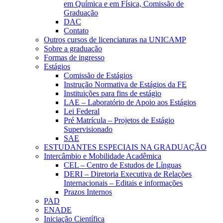
em Química e em Física, Comissão de
Graduação
DAC
Contato
Outros cursos de licenciaturas na UNICAMP
Sobre a graduação
Formas de ingresso
Estágios
Comissão de Estágios
Instrução Normativa de Estágios da FE
Instituições para fins de estágio
LAE – Laboratório de Apoio aos Estágios
Lei Federal
Pré Matrícula – Projetos de Estágio
Supervisionado
SAE
ESTUDANTES ESPECIAIS NA GRADUAÇÃO
Intercâmbio e Mobilidade Acadêmica
CEL – Centro de Estudos de Línguas
DERI – Diretoria Executiva de Relações
Internacionais – Editais e informações
Prazos Internos
PAD
ENADE
Iniciação Científica