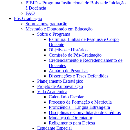
PIBID – Programa Institucional de Bolsas de Iniciação
à Docência
FAQ
Pós-Graduação
Sobre a pós-graduação
Mestrado e Doutorado em Educação
Sobre o Programa
Estrutura, Linhas de Pesquisa e Corpo
Docente
Objetivos e Histórico
Comissão de Pós-Graduação
Credenciamento e Recredenciamento de
Docentes
Anuário de Pesquisas
Dissertações e Teses Defendidas
Planejamento Estratégico
Projeto de Autoavaliação
Vida Acadêmica
Calendário Escolar
Processo de Formação e Matrícula
Proficiência – Língua Estrangeira
Disciplinas e Convalidação de Créditos
Mudança de Orientador
Religamento para Defesa
Estudante Especial