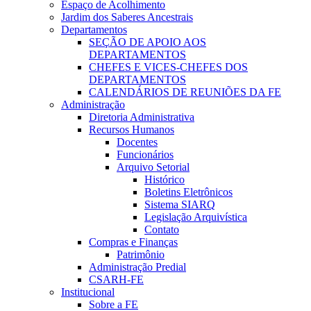
Espaço de Acolhimento
Jardim dos Saberes Ancestrais
Departamentos
SEÇÃO DE APOIO AOS
DEPARTAMENTOS
CHEFES E VICES-CHEFES DOS
DEPARTAMENTOS
CALENDÁRIOS DE REUNIÕES DA FE
Administração
Diretoria Administrativa
Recursos Humanos
Docentes
Funcionários
Arquivo Setorial
Histórico
Boletins Eletrônicos
Sistema SIARQ
Legislação Arquivística
Contato
Compras e Finanças
Patrimônio
Administração Predial
CSARH-FE
Institucional
Sobre a FE