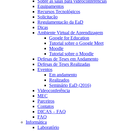
Sobre as salas para videoconferências
Equipamentos
Recursos Tecnológicos
Solicitação
Regulamentação da EaD
Dicas
Ambiente Virtual de Aprendizagem
Google for Education
Tutorial sobre o Google Meet
Moodle
Tutorial sobre o Moodle
Defesas de Teses em Andamento
Defesas de Teses Realizadas
Eventos
Em andamento
Realizados
Seminário EaD (2016)
Videoconferência
MEC
Parceiros
Contatos
DICAS – FAQ
FAQ
Informática
Laboratório