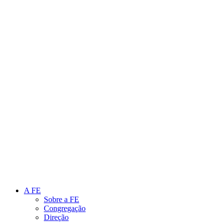
Link para o Instagram
Link para o Youtube
A FE
Sobre a FE
Congregação
Direção