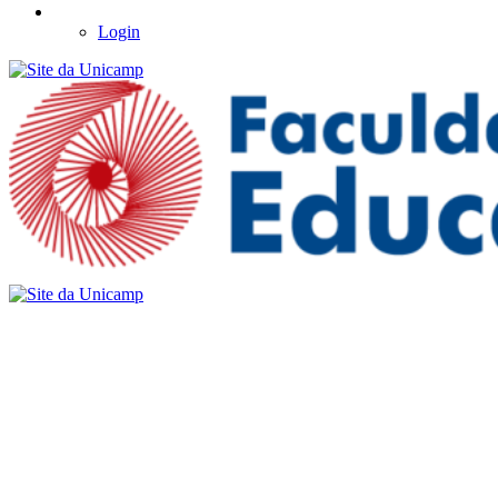
Login