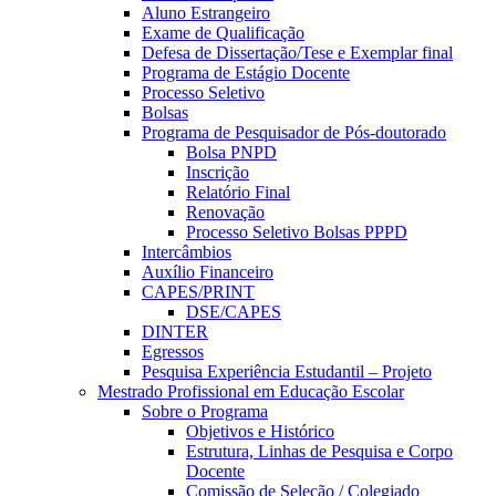
Aluno Estrangeiro
Exame de Qualificação
Defesa de Dissertação/Tese e Exemplar final
Programa de Estágio Docente
Processo Seletivo
Bolsas
Programa de Pesquisador de Pós-doutorado
Bolsa PNPD
Inscrição
Relatório Final
Renovação
Processo Seletivo Bolsas PPPD
Intercâmbios
Auxílio Financeiro
CAPES/PRINT
DSE/CAPES
DINTER
Egressos
Pesquisa Experiência Estudantil – Projeto
Mestrado Profissional em Educação Escolar
Sobre o Programa
Objetivos e Histórico
Estrutura, Linhas de Pesquisa e Corpo
Docente
Comissão de Seleção / Colegiado