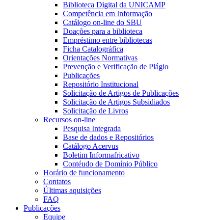
Biblioteca Digital da UNICAMP
Competência em Informação
Catálogo on-line do SBU
Doações para a biblioteca
Empréstimo entre bibliotecas
Ficha Catalográfica
Orientações Normativas
Prevenção e Verificação de Plágio
Publicações
Repositório Institucional
Solicitação de Artigos de Publicações
Solicitação de Artigos Subsidiados
Solicitação de Livros
Recursos on-line
Pesquisa Integrada
Base de dados e Repositórios
Catálogo Acervus
Boletim Informafricativo
Contéudo de Domínio Público
Horário de funcionamento
Contatos
Últimas aquisições
FAQ
Publicações
Equipe