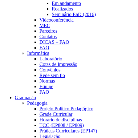
Em andamento
Realizados
Seminário EaD (2016)
Videoconferência
MEC
Parceiros
Contatos
DICAS – FAQ
FAQ
Informática
Laboratório
Cotas de Impressão
Convênios
Rede sem fio
Normas
Equipe
FAQ
Graduação
Pedagogia
Projeto Político Pedagógico
Grade Curricular
Horário de disciplinas
TCC (EP808 / EP809)
Práticas Curriculares (EP147)
Legislação