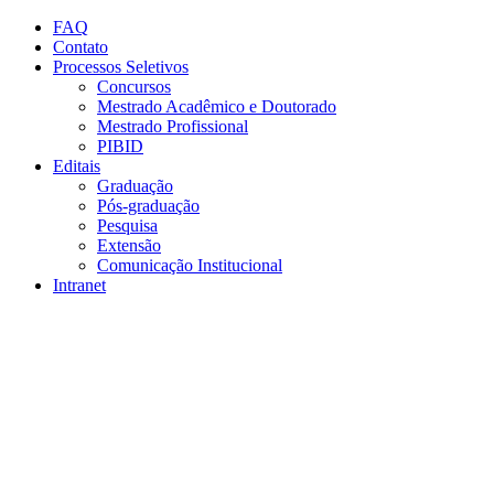
Conteúdo principal
Menu principal
Rodapé
FAQ
Contato
Processos Seletivos
Concursos
Mestrado Acadêmico e Doutorado
Mestrado Profissional
PIBID
Editais
Graduação
Pós-graduação
Pesquisa
Extensão
Comunicação Institucional
Intranet
Aumentar fonte
Diminuir fonte