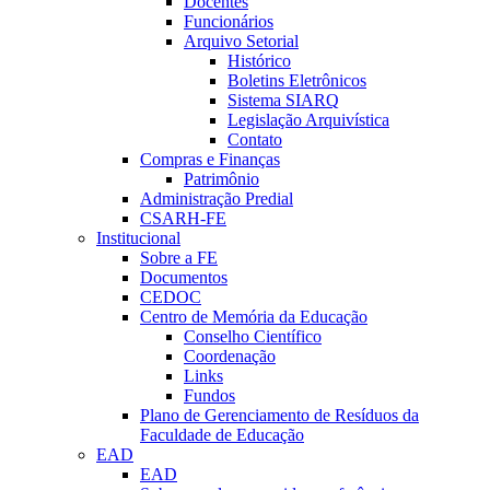
Docentes
Funcionários
Arquivo Setorial
Histórico
Boletins Eletrônicos
Sistema SIARQ
Legislação Arquivística
Contato
Compras e Finanças
Patrimônio
Administração Predial
CSARH-FE
Institucional
Sobre a FE
Documentos
CEDOC
Centro de Memória da Educação
Conselho Científico
Coordenação
Links
Fundos
Plano de Gerenciamento de Resíduos da
Faculdade de Educação
EAD
EAD