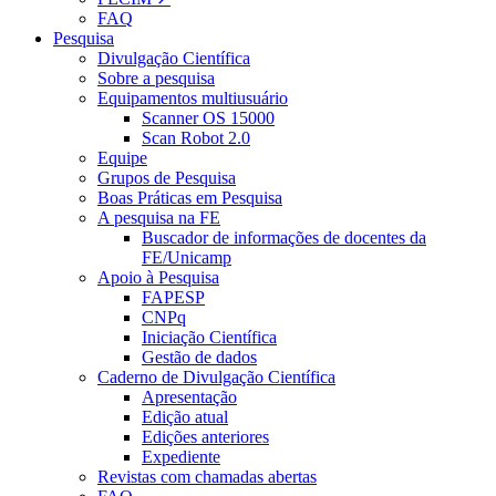
FAQ
Pesquisa
Divulgação Científica
Sobre a pesquisa
Equipamentos multiusuário
Scanner OS 15000
Scan Robot 2.0
Equipe
Grupos de Pesquisa
Boas Práticas em Pesquisa
A pesquisa na FE
Buscador de informações de docentes da
FE/Unicamp
Apoio à Pesquisa
FAPESP
CNPq
Iniciação Científica
Gestão de dados
Caderno de Divulgação Científica
Apresentação
Edição atual
Edições anteriores
Expediente
Revistas com chamadas abertas