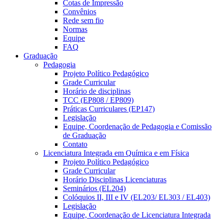
Cotas de Impressão
Convênios
Rede sem fio
Normas
Equipe
FAQ
Graduação
Pedagogia
Projeto Político Pedagógico
Grade Curricular
Horário de disciplinas
TCC (EP808 / EP809)
Práticas Curriculares (EP147)
Legislação
Equipe, Coordenação de Pedagogia e Comissão
de Graduação
Contato
Licenciatura Integrada em Química e em Física
Projeto Político Pedagógico
Grade Curricular
Horário Disciplinas Licenciaturas
Seminários (EL204)
Colóquios II, III e IV (EL203/ EL303 / EL403)
Legislação
Equipe, Coordenação de Licenciatura Integrada