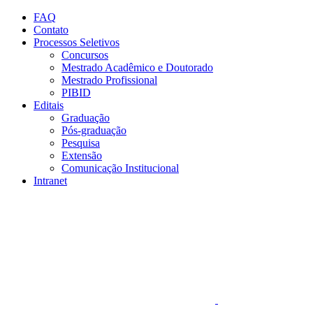
Conteúdo principal
Menu principal
Rodapé
FAQ
Contato
Processos Seletivos
Concursos
Mestrado Acadêmico e Doutorado
Mestrado Profissional
PIBID
Editais
Graduação
Pós-graduação
Pesquisa
Extensão
Comunicação Institucional
Intranet
Aumentar fonte