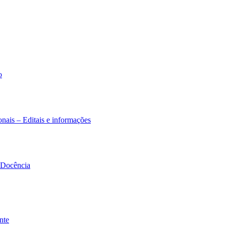
o
nais – Editais e informações
à Docência
nte