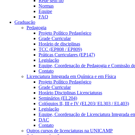
Rede sem fio
Normas
Equipe
FAQ
Graduação
Pedagogia
Projeto Político Pedagógico
Grade Curricular
Horário de disciplinas
TCC (EP808 / EP809)
Práticas Curriculares (EP147)
Legislação
Equipe, Coordenação de Pedagogia e Comissão d
Contato
Licenciatura Integrada em Química e em Física
Projeto Político Pedagógico
Grade Curricular
Horário Disciplinas Licenciaturas
Seminários (EL204)
Colóquios II, III e IV (EL203/ EL303 / EL403)
Legislação
Equipe, Coordenação de Licenciatura Integrada e
DAC
Contato
Outros cursos de licenciaturas na UNICAMP