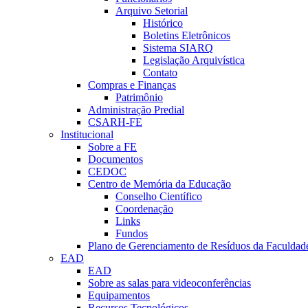
Arquivo Setorial
Histórico
Boletins Eletrônicos
Sistema SIARQ
Legislação Arquivística
Contato
Compras e Finanças
Patrimônio
Administração Predial
CSARH-FE
Institucional
Sobre a FE
Documentos
CEDOC
Centro de Memória da Educação
Conselho Científico
Coordenação
Links
Fundos
Plano de Gerenciamento de Resíduos da Faculdad
EAD
EAD
Sobre as salas para videoconferências
Equipamentos
Recursos Tecnológicos