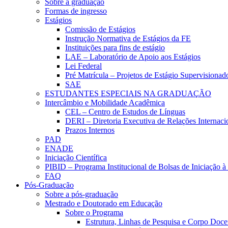
Sobre a graduação
Formas de ingresso
Estágios
Comissão de Estágios
Instrução Normativa de Estágios da FE
Instituições para fins de estágio
LAE – Laboratório de Apoio aos Estágios
Lei Federal
Pré Matrícula – Projetos de Estágio Supervisionad
SAE
ESTUDANTES ESPECIAIS NA GRADUAÇÃO
Intercâmbio e Mobilidade Acadêmica
CEL – Centro de Estudos de Línguas
DERI – Diretoria Executiva de Relações Internacio
Prazos Internos
PAD
ENADE
Iniciação Científica
PIBID – Programa Institucional de Bolsas de Iniciação 
FAQ
Pós-Graduação
Sobre a pós-graduação
Mestrado e Doutorado em Educação
Sobre o Programa
Estrutura, Linhas de Pesquisa e Corpo Doce