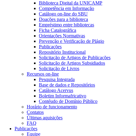
Biblioteca Digital da UNICAMP
Competência em Informação
Catálogo on-line do SBU
Doações para a biblioteca
Empréstimo entre bibliotecas
Ficha Catalográfica
Orientações Normativas
Prevenção e Verificação de Plágio
Publicações
Repositório Institucional
Solicitação de Artigos de Publicações
Solicitação de Artigos Subsidiados
Solicitação de Livros
Recursos on-line
Pesquisa Integrada
Base de dados e Repositórios
Catálogo Acervus
Boletim Informafricativo
Contéudo de Domínio Público
Horário de funcionamento
Contatos
Últimas aquisições
FAQ
Publicações
Equipe