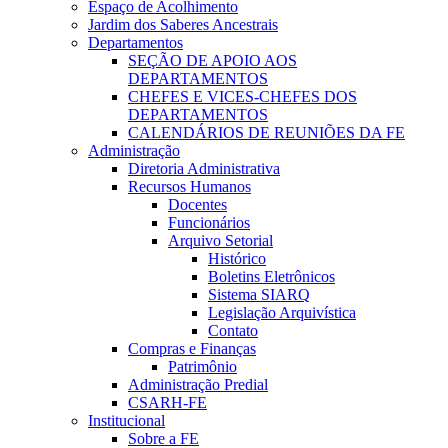
Espaço de Acolhimento
Jardim dos Saberes Ancestrais
Departamentos
SEÇÃO DE APOIO AOS
DEPARTAMENTOS
CHEFES E VICES-CHEFES DOS
DEPARTAMENTOS
CALENDÁRIOS DE REUNIÕES DA FE
Administração
Diretoria Administrativa
Recursos Humanos
Docentes
Funcionários
Arquivo Setorial
Histórico
Boletins Eletrônicos
Sistema SIARQ
Legislação Arquivística
Contato
Compras e Finanças
Patrimônio
Administração Predial
CSARH-FE
Institucional
Sobre a FE