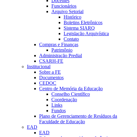
Docentes
Funcionários
Arquivo Setorial
Histórico
Boletins Eletrônicos
Sistema SIARQ
Legislação Arquivística
Contato
Compras e Finanças
Patrimônio
Administração Predial
CSARH-FE
Institucional
Sobre a FE
Documentos
CEDOC
Centro de Memória da Educação
Conselho Científico
Coordenação
Links
Fundos
Plano de Gerenciamento de Resíduos da
Faculdade de Educação
EAD
EAD