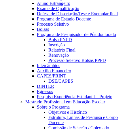
Aluno Estrangeiro
Exame de Qualificação
Defesa de Dissertação/Tese e Exemplar final
Programa de Estágio Docente
Processo Seletivo
Bolsas
Programa de Pesquisador de Pós-doutorado
Bolsa PNPD
Inscrição
Relatório Final
Renovação
Processo Seletivo Bolsas PPPD
Intercâmbios
Auxílio Financeiro
CAPES/PRINT
DSE/CAPES
DINTER
Egressos
Pesquisa Experiência Estudantil – Projeto
Mestrado Profissional em Educação Escolar
Sobre o Programa
Objetivos e Histórico
Estrutura, Linhas de Pesquisa e Corpo
Docente
Comissão de Seleção / Colegiado