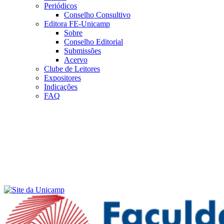
Periódicos
Conselho Consultivo
Editora FE-Unicamp
Sobre
Conselho Editorial
Submissões
Acervo
Clube de Leitores
Expositores
Indicações
FAQ
Menu