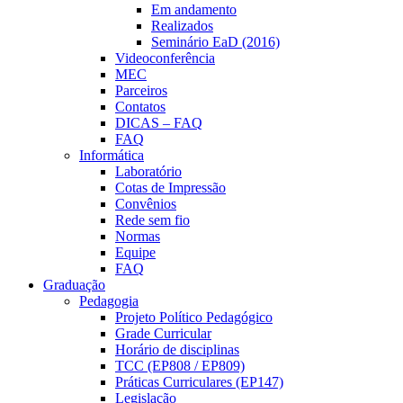
Em andamento
Realizados
Seminário EaD (2016)
Videoconferência
MEC
Parceiros
Contatos
DICAS – FAQ
FAQ
Informática
Laboratório
Cotas de Impressão
Convênios
Rede sem fio
Normas
Equipe
FAQ
Graduação
Pedagogia
Projeto Político Pedagógico
Grade Curricular
Horário de disciplinas
TCC (EP808 / EP809)
Práticas Curriculares (EP147)
Legislação