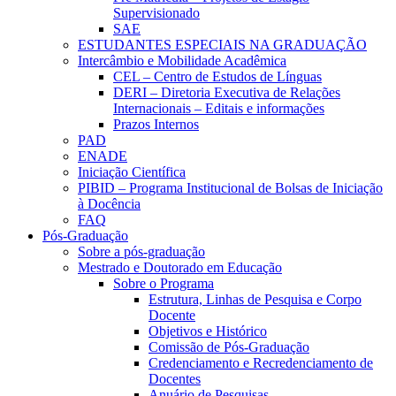
Supervisionado
SAE
ESTUDANTES ESPECIAIS NA GRADUAÇÃO
Intercâmbio e Mobilidade Acadêmica
CEL – Centro de Estudos de Línguas
DERI – Diretoria Executiva de Relações
Internacionais – Editais e informações
Prazos Internos
PAD
ENADE
Iniciação Científica
PIBID – Programa Institucional de Bolsas de Iniciação
à Docência
FAQ
Pós-Graduação
Sobre a pós-graduação
Mestrado e Doutorado em Educação
Sobre o Programa
Estrutura, Linhas de Pesquisa e Corpo
Docente
Objetivos e Histórico
Comissão de Pós-Graduação
Credenciamento e Recredenciamento de
Docentes
Anuário de Pesquisas