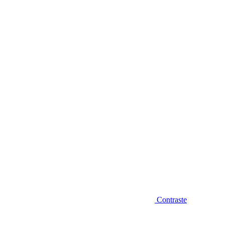
Diminuir fonte
Contraste