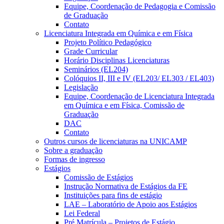
Equipe, Coordenação de Pedagogia e Comissão
de Graduação
Contato
Licenciatura Integrada em Química e em Física
Projeto Político Pedagógico
Grade Curricular
Horário Disciplinas Licenciaturas
Seminários (EL204)
Colóquios II, III e IV (EL203/ EL303 / EL403)
Legislação
Equipe, Coordenação de Licenciatura Integrada
em Química e em Física, Comissão de
Graduação
DAC
Contato
Outros cursos de licenciaturas na UNICAMP
Sobre a graduação
Formas de ingresso
Estágios
Comissão de Estágios
Instrução Normativa de Estágios da FE
Instituições para fins de estágio
LAE – Laboratório de Apoio aos Estágios
Lei Federal
Pré Matrícula – Projetos de Estágio