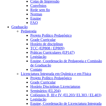
Cotas de Impressão
Convênios
Rede sem fio
Normas
Equipe
FAQ
Graduação
Pedagogia
Projeto Político Pedagógico
Grade Curricular
Horário de disciplinas
TCC (EP808 / EP809)
Práticas Curriculares (EP147)
Legislação
Equipe, Coordenação de Pedagogia e Comissão
de Graduação
Contato
Licenciatura Integrada em Química e em Física
Projeto Político Pedagógico
Grade Curricular
Horário Disciplinas Licenciaturas
Seminários (EL204)
Colóquios II, III e IV (EL203/ EL303 / EL403)
Legislação
Equipe, Coordenação de Licenciatura Integrada