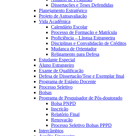
Dissertações e Teses Defendidas
Planejamento Estratégico
Projeto de Autoavaliação
Vida Acadêmica
Calendário Escolar
Processo de Formação e Matrícula
Proficiência – Língua Estrangeira
Disciplinas e Convalidação de Créditos
Mudança de Orientador
Religamento para Defesa
Estudante Especial
Aluno Estrangeiro
Exame de Qualificação
Defesa de Dissertação/Tese e Exemplar final
Programa de Estágio Docente
Processo Seletivo
Bolsas
Programa de Pesquisador de Pós-doutorado
Bolsa PNPD
Inscrição
Relatório Final
Renovação
Processo Seletivo Bolsas PPPD
Intercâmbios