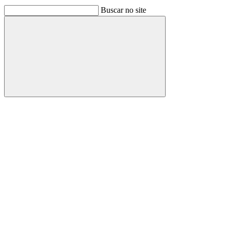
Buscar no site
Buscar
Link para o Facebook
Link para o Linkedin