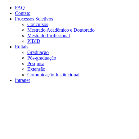
Conteúdo principal
Menu principal
Rodapé
FAQ
Contato
Processos Seletivos
Concursos
Mestrado Acadêmico e Doutorado
Mestrado Profissional
PIBID
Editais
Graduação
Pós-graduação
Pesquisa
Extensão
Comunicação Institucional
Intranet
Aumentar fonte
Diminuir fonte