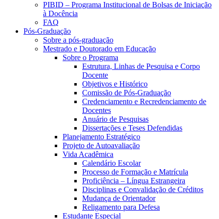
PIBID – Programa Institucional de Bolsas de Iniciação
à Docência
FAQ
Pós-Graduação
Sobre a pós-graduação
Mestrado e Doutorado em Educação
Sobre o Programa
Estrutura, Linhas de Pesquisa e Corpo
Docente
Objetivos e Histórico
Comissão de Pós-Graduação
Credenciamento e Recredenciamento de
Docentes
Anuário de Pesquisas
Dissertações e Teses Defendidas
Planejamento Estratégico
Projeto de Autoavaliação
Vida Acadêmica
Calendário Escolar
Processo de Formação e Matrícula
Proficiência – Língua Estrangeira
Disciplinas e Convalidação de Créditos
Mudança de Orientador
Religamento para Defesa
Estudante Especial