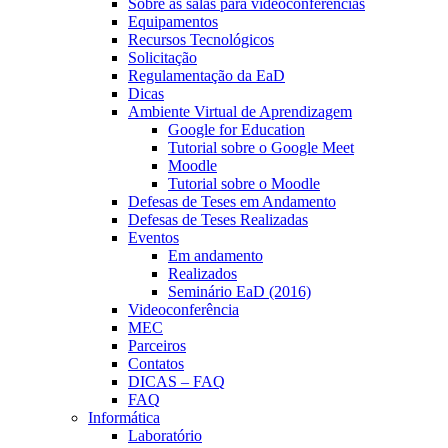
Sobre as salas para videoconferências
Equipamentos
Recursos Tecnológicos
Solicitação
Regulamentação da EaD
Dicas
Ambiente Virtual de Aprendizagem
Google for Education
Tutorial sobre o Google Meet
Moodle
Tutorial sobre o Moodle
Defesas de Teses em Andamento
Defesas de Teses Realizadas
Eventos
Em andamento
Realizados
Seminário EaD (2016)
Videoconferência
MEC
Parceiros
Contatos
DICAS – FAQ
FAQ
Informática
Laboratório