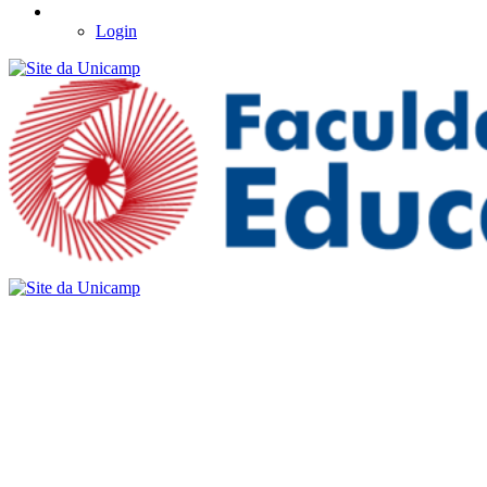
Login