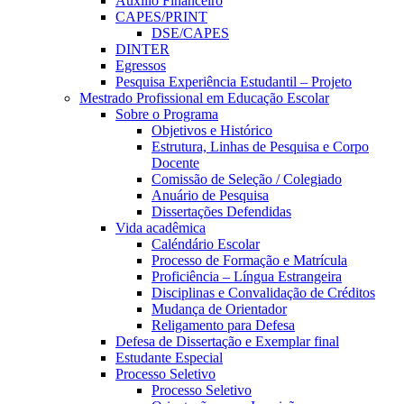
Auxílio Financeiro
CAPES/PRINT
DSE/CAPES
DINTER
Egressos
Pesquisa Experiência Estudantil – Projeto
Mestrado Profissional em Educação Escolar
Sobre o Programa
Objetivos e Histórico
Estrutura, Linhas de Pesquisa e Corpo
Docente
Comissão de Seleção / Colegiado
Anuário de Pesquisa
Dissertações Defendidas
Vida acadêmica
Caléndário Escolar
Processo de Formação e Matrícula
Proficiência – Língua Estrangeira
Disciplinas e Convalidação de Créditos
Mudança de Orientador
Religamento para Defesa
Defesa de Dissertação e Exemplar final
Estudante Especial
Processo Seletivo
Processo Seletivo