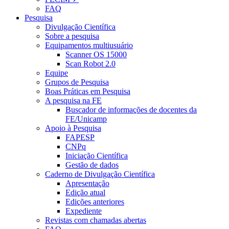
FAQ
Pesquisa
Divulgação Científica
Sobre a pesquisa
Equipamentos multiusuário
Scanner OS 15000
Scan Robot 2.0
Equipe
Grupos de Pesquisa
Boas Práticas em Pesquisa
A pesquisa na FE
Buscador de informações de docentes da
FE/Unicamp
Apoio à Pesquisa
FAPESP
CNPq
Iniciação Científica
Gestão de dados
Caderno de Divulgação Científica
Apresentação
Edição atual
Edições anteriores
Expediente
Revistas com chamadas abertas