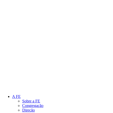
Link para o Instagram
Link para o Youtube
A FE
Sobre a FE
Congregação
Direção