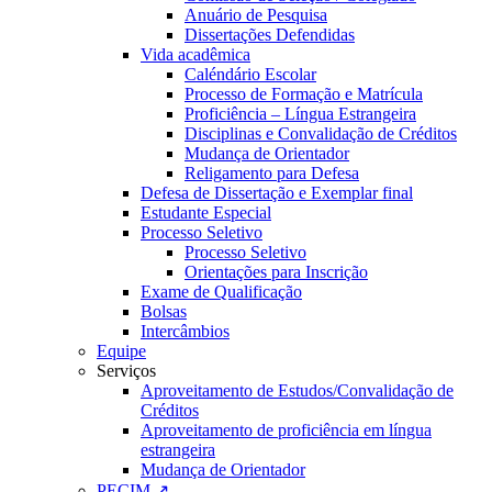
Anuário de Pesquisa
Dissertações Defendidas
Vida acadêmica
Caléndário Escolar
Processo de Formação e Matrícula
Proficiência – Língua Estrangeira
Disciplinas e Convalidação de Créditos
Mudança de Orientador
Religamento para Defesa
Defesa de Dissertação e Exemplar final
Estudante Especial
Processo Seletivo
Processo Seletivo
Orientações para Inscrição
Exame de Qualificação
Bolsas
Intercâmbios
Equipe
Serviços
Aproveitamento de Estudos/Convalidação de
Créditos
Aproveitamento de proficiência em língua
estrangeira
Mudança de Orientador
PECIM ↗