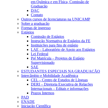
em Química e em Física, Comissão de
Graduação
DAC
Contato
Outros cursos de licenciaturas na UNICAMP
Sobre a graduação
Formas de ingresso
Estágios
Comissão de Estágios
Instrução Normativa de Estágios da FE
Instituições para fins de estágio
LAE – Laboratório de Apoio aos Estágios
Lei Federal
Pré Matrícula – Projetos de Estágio
Supervisionado
SAE
ESTUDANTES ESPECIAIS NA GRADUAÇÃO
Intercâmbio e Mobilidade Acadêmica
CEL – Centro de Estudos de Línguas
DERI – Diretoria Executiva de Relações
Internacionais – Editais e informações
Prazos Internos
PAD
ENADE
Iniciação Científica