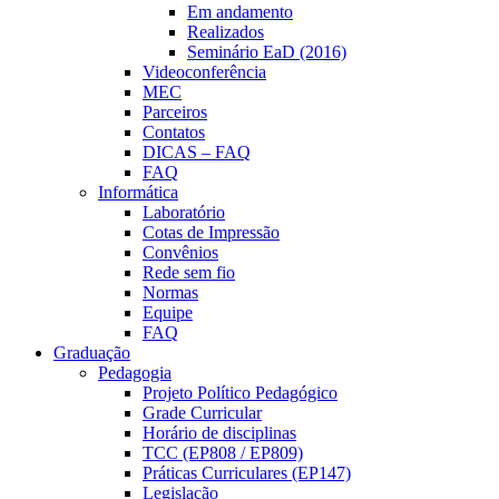
Em andamento
Realizados
Seminário EaD (2016)
Videoconferência
MEC
Parceiros
Contatos
DICAS – FAQ
FAQ
Informática
Laboratório
Cotas de Impressão
Convênios
Rede sem fio
Normas
Equipe
FAQ
Graduação
Pedagogia
Projeto Político Pedagógico
Grade Curricular
Horário de disciplinas
TCC (EP808 / EP809)
Práticas Curriculares (EP147)
Legislação