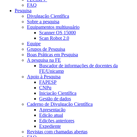
FAQ
Pesquisa
Divulgação Científica
Sobre a pesquisa
Equipamentos multiusuário
Scanner OS 15000
Scan Robot 2.0
Equipe
Grupos de Pesquisa
Boas Práticas em Pesquisa
A pesquisa na FE
Buscador de informações de docentes da
FE/Unicamp
Apoio à Pesquisa
FAPESP
CNPq
Iniciação Científica
Gestão de dados
Caderno de Divulgação Científica
Apresentação
Edição atual
Edições anteriores
Expediente
Revistas com chamadas abertas