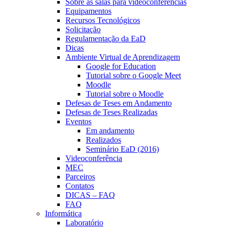
Sobre as salas para videoconferências
Equipamentos
Recursos Tecnológicos
Solicitação
Regulamentação da EaD
Dicas
Ambiente Virtual de Aprendizagem
Google for Education
Tutorial sobre o Google Meet
Moodle
Tutorial sobre o Moodle
Defesas de Teses em Andamento
Defesas de Teses Realizadas
Eventos
Em andamento
Realizados
Seminário EaD (2016)
Videoconferência
MEC
Parceiros
Contatos
DICAS – FAQ
FAQ
Informática
Laboratório