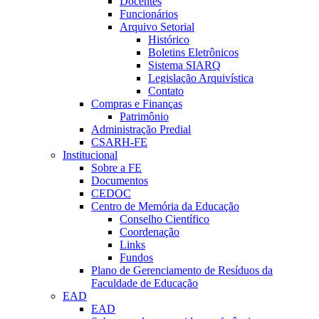
Docentes
Funcionários
Arquivo Setorial
Histórico
Boletins Eletrônicos
Sistema SIARQ
Legislação Arquivística
Contato
Compras e Finanças
Patrimônio
Administração Predial
CSARH-FE
Institucional
Sobre a FE
Documentos
CEDOC
Centro de Memória da Educação
Conselho Científico
Coordenação
Links
Fundos
Plano de Gerenciamento de Resíduos da
Faculdade de Educação
EAD
EAD