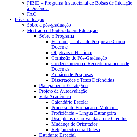
PIBID – Programa Institucional de Bolsas de Iniciação
à Docência
FAQ
Pós-Graduação
Sobre a pós-graduação
Mestrado e Doutorado em Educação
Sobre o Programa
Estrutura, Linhas de Pesquisa e Corpo
Docente
Objetivos e Histórico
Comissão de Pós-Graduação
Credenciamento e Recredenciamento de
Docentes
Anuário de Pesquisas
Dissertações e Teses Defendidas
Planejamento Estratégico
Projeto de Autoavaliação
Vida Acadêmica
Calendário Escolar
Processo de Formação e Matrícula
Proficiência – Língua Estrangeira
Disciplinas e Convalidação de Créditos
Mudança de Orientador
Religamento para Defesa
Estudante Especial