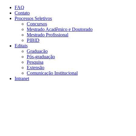
Conteúdo principal
Menu principal
Rodapé
FAQ
Contato
Processos Seletivos
Concursos
Mestrado Acadêmico e Doutorado
Mestrado Profissional
PIBID
Editais
Graduação
Pós-graduação
Pesquisa
Extensão
Comunicação Institucional
Intranet
Aumentar fonte
Diminuir fonte