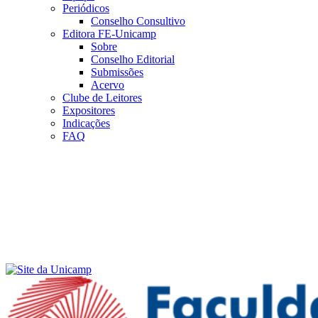
Periódicos
Conselho Consultivo
Editora FE-Unicamp
Sobre
Conselho Editorial
Submissões
Acervo
Clube de Leitores
Expositores
Indicações
FAQ
Menu