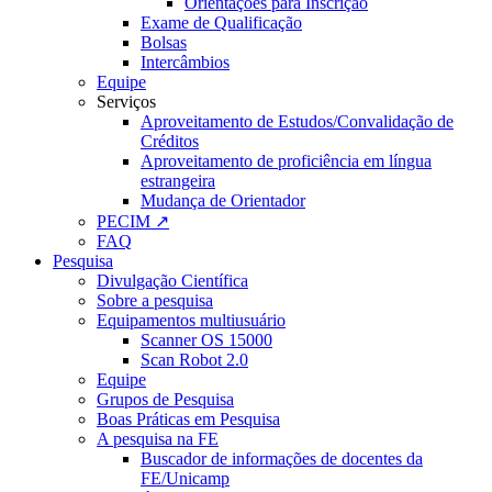
Orientações para Inscrição
Exame de Qualificação
Bolsas
Intercâmbios
Equipe
Serviços
Aproveitamento de Estudos/Convalidação de
Créditos
Aproveitamento de proficiência em língua
estrangeira
Mudança de Orientador
PECIM ↗
FAQ
Pesquisa
Divulgação Científica
Sobre a pesquisa
Equipamentos multiusuário
Scanner OS 15000
Scan Robot 2.0
Equipe
Grupos de Pesquisa
Boas Práticas em Pesquisa
A pesquisa na FE
Buscador de informações de docentes da
FE/Unicamp