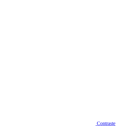
Diminuir fonte
Contraste