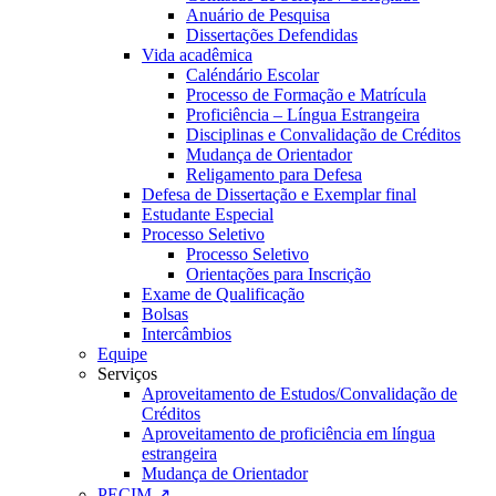
Anuário de Pesquisa
Dissertações Defendidas
Vida acadêmica
Caléndário Escolar
Processo de Formação e Matrícula
Proficiência – Língua Estrangeira
Disciplinas e Convalidação de Créditos
Mudança de Orientador
Religamento para Defesa
Defesa de Dissertação e Exemplar final
Estudante Especial
Processo Seletivo
Processo Seletivo
Orientações para Inscrição
Exame de Qualificação
Bolsas
Intercâmbios
Equipe
Serviços
Aproveitamento de Estudos/Convalidação de
Créditos
Aproveitamento de proficiência em língua
estrangeira
Mudança de Orientador
PECIM ↗