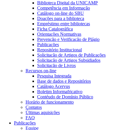
Biblioteca Digital da UNICAMP
Competência em Informação
Catálogo on-line do SBU
Doações para a biblioteca
Empréstimo entre bibliotecas
Ficha Catalográfica
Orientações Normativas
Prevenção e Verificação de Plágio
Publicações
Repositório Institucional
Solicitação de Artigos de Publicações
Solicitação de Artigos Subsidiados
Solicitação de Livros
Recursos on-line
Pesquisa Integrada
Base de dados e Repositórios
Catálogo Acervus
Boletim Informafricativo
Contéudo de Domínio Público
Horário de funcionamento
Contatos
Últimas aquisições
FAQ
Publicações
Equipe