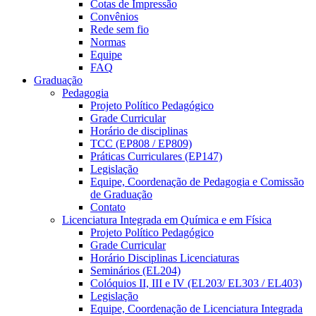
Cotas de Impressão
Convênios
Rede sem fio
Normas
Equipe
FAQ
Graduação
Pedagogia
Projeto Político Pedagógico
Grade Curricular
Horário de disciplinas
TCC (EP808 / EP809)
Práticas Curriculares (EP147)
Legislação
Equipe, Coordenação de Pedagogia e Comissão
de Graduação
Contato
Licenciatura Integrada em Química e em Física
Projeto Político Pedagógico
Grade Curricular
Horário Disciplinas Licenciaturas
Seminários (EL204)
Colóquios II, III e IV (EL203/ EL303 / EL403)
Legislação
Equipe, Coordenação de Licenciatura Integrada