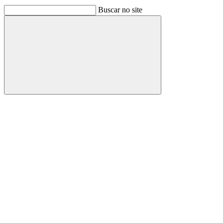
Buscar no site
Buscar
Link para o Facebook
Link para o Linkedin