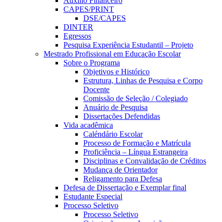
Auxílio Financeiro
CAPES/PRINT
DSE/CAPES
DINTER
Egressos
Pesquisa Experiência Estudantil – Projeto
Mestrado Profissional em Educação Escolar
Sobre o Programa
Objetivos e Histórico
Estrutura, Linhas de Pesquisa e Corpo
Docente
Comissão de Seleção / Colegiado
Anuário de Pesquisa
Dissertações Defendidas
Vida acadêmica
Caléndário Escolar
Processo de Formação e Matrícula
Proficiência – Língua Estrangeira
Disciplinas e Convalidação de Créditos
Mudança de Orientador
Religamento para Defesa
Defesa de Dissertação e Exemplar final
Estudante Especial
Processo Seletivo
Processo Seletivo