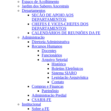
Espaço de Acolhimento
Jardim dos Saberes Ancestrais
Departamentos
SEÇÃO DE APOIO AOS
DEPARTAMENTOS
CHEFES E VICES-CHEFES DOS
DEPARTAMENTOS
CALENDÁRIOS DE REUNIÕES DA FE
Administração
Diretoria Administrativa
Recursos Humanos
Docentes
Funcionários
Arquivo Setorial
Histórico
Boletins Eletrônicos
Sistema SIARQ
Legislação Arquivística
Contato
Compras e Finanças
Patrimônio
Administração Predial
CSARH-FE
Institucional
Sobre a FE