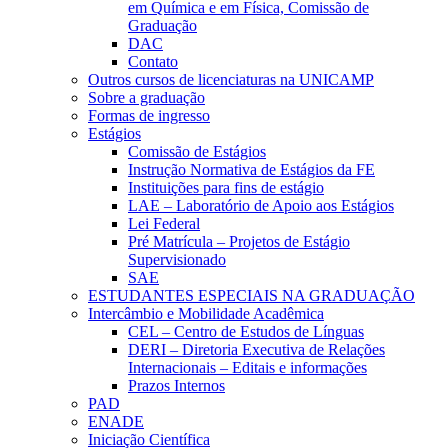
em Química e em Física, Comissão de
Graduação
DAC
Contato
Outros cursos de licenciaturas na UNICAMP
Sobre a graduação
Formas de ingresso
Estágios
Comissão de Estágios
Instrução Normativa de Estágios da FE
Instituições para fins de estágio
LAE – Laboratório de Apoio aos Estágios
Lei Federal
Pré Matrícula – Projetos de Estágio
Supervisionado
SAE
ESTUDANTES ESPECIAIS NA GRADUAÇÃO
Intercâmbio e Mobilidade Acadêmica
CEL – Centro de Estudos de Línguas
DERI – Diretoria Executiva de Relações
Internacionais – Editais e informações
Prazos Internos
PAD
ENADE
Iniciação Científica