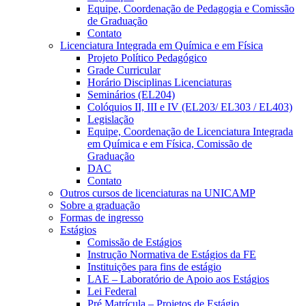
Equipe, Coordenação de Pedagogia e Comissão
de Graduação
Contato
Licenciatura Integrada em Química e em Física
Projeto Político Pedagógico
Grade Curricular
Horário Disciplinas Licenciaturas
Seminários (EL204)
Colóquios II, III e IV (EL203/ EL303 / EL403)
Legislação
Equipe, Coordenação de Licenciatura Integrada
em Química e em Física, Comissão de
Graduação
DAC
Contato
Outros cursos de licenciaturas na UNICAMP
Sobre a graduação
Formas de ingresso
Estágios
Comissão de Estágios
Instrução Normativa de Estágios da FE
Instituições para fins de estágio
LAE – Laboratório de Apoio aos Estágios
Lei Federal
Pré Matrícula – Projetos de Estágio