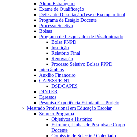
Aluno Estrangeiro
Exame de Qualificação
Defesa de Dissertação/Tese e Exemplar final
Programa de Estágio Docente
Processo Seletivo
Bolsas
Programa de Pesquisador de Pós-doutorado
Bolsa PNPD
Inscrição
Relatório Final
Renovação
Processo Seletivo Bolsas PPPD
Intercâmbios
Auxílio Financeiro
CAPES/PRINT
DSE/CAPES
DINTER
Egressos
Pesquisa Experiência Estudantil – Projeto
Mestrado Profissional em Educação Escolar
Sobre o Programa
Objetivos e Histórico
Estrutura, Linhas de Pesquisa e Corpo
Docente
Comissão de Seleção / Colegiado