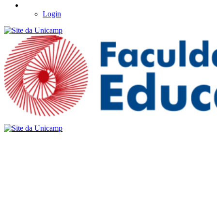
Login