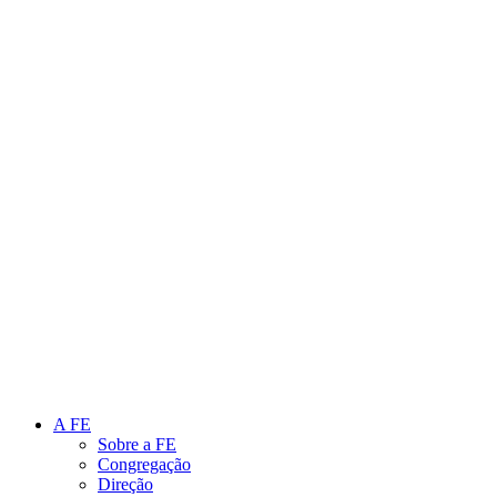
Link para o Instagram
Link para o Youtube
A FE
Sobre a FE
Congregação
Direção