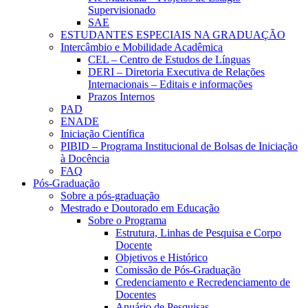
Supervisionado
SAE
ESTUDANTES ESPECIAIS NA GRADUAÇÃO
Intercâmbio e Mobilidade Acadêmica
CEL – Centro de Estudos de Línguas
DERI – Diretoria Executiva de Relações
Internacionais – Editais e informações
Prazos Internos
PAD
ENADE
Iniciação Científica
PIBID – Programa Institucional de Bolsas de Iniciação
à Docência
FAQ
Pós-Graduação
Sobre a pós-graduação
Mestrado e Doutorado em Educação
Sobre o Programa
Estrutura, Linhas de Pesquisa e Corpo
Docente
Objetivos e Histórico
Comissão de Pós-Graduação
Credenciamento e Recredenciamento de
Docentes
Anuário de Pesquisas